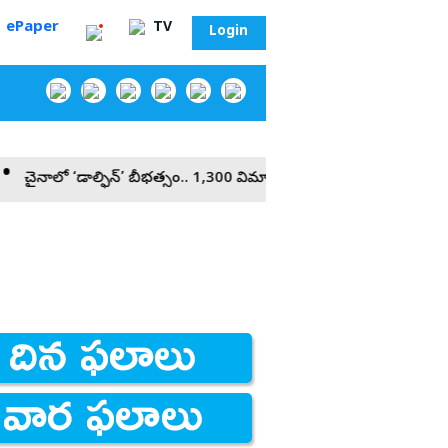
ePaper
TV
Login
 ‘డాల్ఫిన్‌’ బీభత్సం.. 1,300 విమానాలు రద్దు!
‘చంద్రబాబు, పవన్‌ కల్
‌
సా?