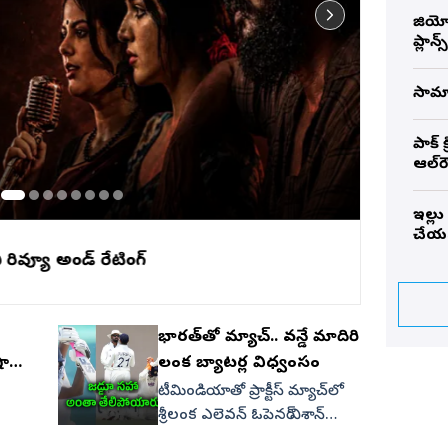
బేడ్కర్‌ కోనసీమ
రాజన్న
ఫొటోలు
మేటి చిత్రా
జియో 
ఖమ్మం
వీడియోలు
వెబ్ స్టోరీస్
ప్లాన
భద్రాద్రి
సామాన
మహబూబ్‌నగర్
జోగులాంబ
పాక్‌ 
ఆల్‌రౌ
నాగర్ కర్నూల్
నారాయణపేట
ఇల్లు
చేయక
వనపర్తి
 అండ్‌ రేటింగ్‌
ఏపీలో కొన
మెదక్
తమిళ
కేసు
ములు నెల్లూరు
సంగారెడ్డి
భారత్‌తో మ్యాచ్‌.. వన్డే మాదిరి
సిద్దిపేట
నష్టాల
షాదం
లంక బ్యాటర్ల విధ్వంసం
నల్గొండ
టీమిండియాతో ప్రాక్టీస్‌ మ్యాచ్‌లో
అమెరి
సూర్యాపేట
శ్రీలంక ఎలెవన్‌ ఓపెనర్‌ నిశాన్‌
జీతం
మధుష్క దుమ్ములేపాడు. భారత
రామరాజు
యాదాద్రి