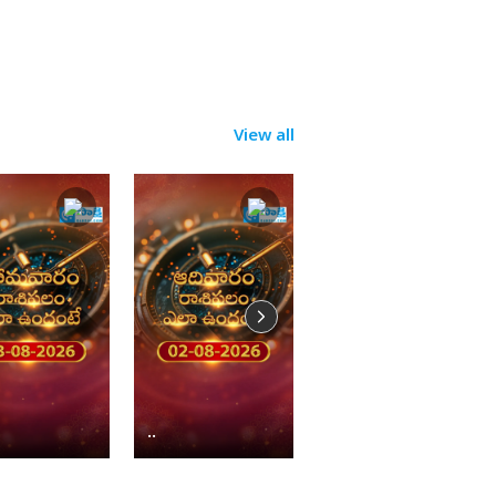
View all
.
..
.