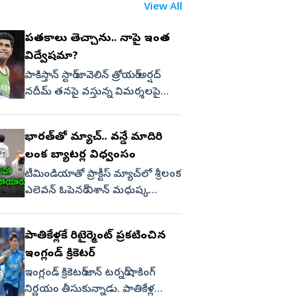
View All
పతకాలు తెచ్చాను.. నాపై ఇంత
విద్వేషమా?
పాకిస్తాన్‌ స్టార్‌ జావెలిన్‌ త్రోయర్‌ అర్షద్‌
నదీమ్‌ తనపై వస్తున్న విమర్శలపై
స్పందించాడు. ఒక ఈవెంట్లో
విఫలమైనంత మాత్రాన తనను
భారత్‌తో మ్యాచ్‌.. వన్డే మాదిరి
దూషించడం సరికాదన్నాడు. తాను
లంక బ్యాటర్ల విధ్వంసం
దేశానికి కీర్తి ప్రతిష్టలు తెచ్చానని..
అయినప్పటికీ తనను అనరాని
టీమిండియాతో ప్రాక్టీస్‌ మ్యాచ్‌లో శ్రీలంక
మాటలు అంటున్నారని ఆవేదన
ఎలెవన్‌ ఓపెనర్‌ నిశాన్‌ మధుష్క
వ్యక్తం చేశాడు.ఒలింపిక్స్‌లో
దుమ్ములేపాడు. భారత బౌలర్లకు
స్వర్ణంకాగా ప్యారిస్‌
కొరకరాని కొయ్యగా మారి వన్డే మాదిరి
పాతికేళ్లకే రిటైర్మెంట్‌ ప్రకటించిన
ఒలింపిక్స్‌-2024లో అర్షద్‌ నదీమ్‌
బౌండరీల వర్షం కురిపించాడు. ఈ
ఇంగ్లండ్‌ క్రికెటర్‌
అసాధారణ ప్రతిభ కనబరిచాడు.
క్రమంలో కేవలం 52 బంతుల్లోనే నిశాన్‌
ఈటెను రికార్డు స్థాయిలో 92.7 మీటర్ల
అర్ధ శతకం పూర్తి చేసుకున్నాడు.కాగా
ఇంగ్లండ్‌ క్రికెటర్‌ జాన్‌ టర్నర్‌ షాకింగ్‌
దూరం విసిరి స్వర్ణం గెలిచాడు.
రెండు టెస్టు మ్యాచ్‌లు ఆడేందుకు
నిర్ణయం తీసుకున్నాడు. పాతికేళ్ల
తద్వారా విశ్వ క్రీడల్లో పాకిస్తాన్‌కు తొలి
టీమిండియా శ్రీలంక పర్యటనకు వెళ్లిన
వయసులోనే ఆటకు రిటైర్మెంట్‌కు