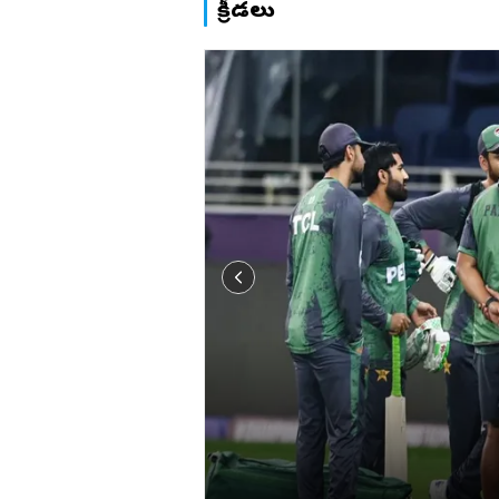
#BangKruai district, le
దయ, ప్రతి ఒక్కరినీ ఆప్య
జాబితాలో మొదటిస్థానంలో
క్రీడలు
an initial four to five 
చూసుకునే స్వభావం గురిం
నిలిచింది. కాగా.. ఈ మూవీక
injured, police
ఎన్నో కథలు విన్నాను. అవి వ
ఆదిత్య ధర్ దర్శకత్వం
said.#Thailand Officer
ప్రతిసారీ ఆయనని ఒకసారి
వహించారు. ఈ చిత్రంలో ఆర్
from Plai…
అయినా కలిసుంటే ఎంత
మాధవన్, అర్జున్ రాంపాల్,
pic.twitter.com/HEE9
బాగుండేదో అనిపిస్తుంది'నా 
అర్జున్, రాకేష్ బేడీ, సంజయ
Y— ⚡️🌎 World News 🌐⚡
బిడ్డ కళ్లలో ఆయన ప్రతిబింబ
కీలక పాత్రల్లో నటించారు. ధ
(@ferozwala) August 7
చూస్తున్నా. అల్లా మా
పార్ట్-1 డిసెంబర్ 2025లో
2026🔴 DEVELOPING: V
కుటుంబానికి ఆయన జ్ఞాపకా
థియేటర్లలో విడుదలైంది. ఆ
shows the suspected
గుర్తుచేసే అందమైన వరంగ
తర్వాత ఈ ఏడాది మార్చిలో
gunman running from 
బిడ్డని ప్రసాదించాడనిపిస్తోం
సీక్వెల్‌ దురంధర్‌ ది రివెంజ్‌
scene after the school
ఆయన ప్రేమ, ఆశీర్వాదం ఇప
రిలీజైంది.
shooting in Thailand.
కుటుంబంతోనే ఉన్నట్లుగా
pic.twitter.com/ETVC5
అనిపిస్తోంది. ఉప్పా(నాన్న) 
— Planet Report HQ
దగ్గరకు చేరి తొమ్మిదేళ్లు
(@PlanetReportHQ) Au
అయినప్పటికీ, ఉమ్మాకు(‍అమ
7,
మాత్రం అది నిన్న జరిగినట్లే
2026ఫిబ్రవరిలోనూ..థాయ్‌ల
అనిపిస్తోంది. కాలం గడిచిన
లో పాఠశాలలపై దాడులు
ఆయన లేని లోటు, ఆయనప