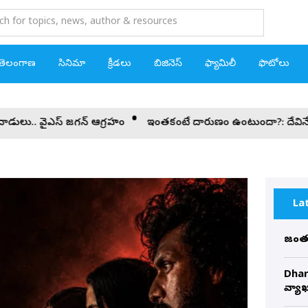
తెలంగాణ
సినిమా
క్రీడలు
బిజినెస్
ఫ్యామిలీ
ఫొటోలు
తెలంగాణ వార్తలు
సమస్తం
సమస్తం
సమస్తం
సమస్తం
న్యూస్
గన్ ఆగ్రహం
హైదరాబాద్
ఇంతకంటే దారుణం ఉంటుందా?: దేవినేని అవినాష్‌
టాలీవుడ్
క్రికెట్
మార్కెట్
ఉమెన్‌ పవర్‌
సినిమా
ఉచిత
ఆదిలాబాద్
బిగ్ బాస్
ఇతర క్రీడలు
టెక్నాలజీ
వింతలు విశేషాలు
క్రీడలు
కొమరం భీమ్
రివ్యూలు
కార్పొరేట్
ఫన్ డే
బిజినెస్
నిర్మల్
గాసిప్స్
రియల్టీ
లైఫ్‌స్టైల్‌
వైఎస్‌ జగన్
La
కరీంనగర్
ఓటీటీ
ఆటోమొబైల్
ఎక్స్‌ట్రా
ఫ్యామిలీ
మంచిర్యాల
బాలీవుడ్
పర్సనల్‌ ఫైనాన్స్‌
ఈవెంట్స్
జంతర్
ి
జగిత్యాల
సౌత్‌ ఇండియా
ఎకానమీ
భక్తి
Dhar
పెద్దపల్లి
హాలీవుడ్
మీకు తెలు
వ్యాఖ