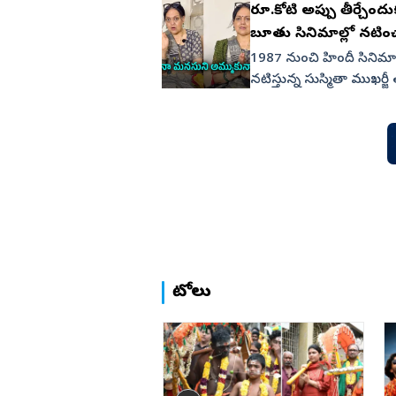
రూ.కోటి అప్పు తీర్చేందు
నోంతబురి పాఠశాలలో ఓ 9
విజయనగరం
బూతు సినిమాల్లో నటిం
తరగతి విద్యార్థి జరిపిన కాల్
9 మంది ప్రాణాలు కోల్పోయా
పార్వతీపురం మన
1987 నుంచి హిందీ సినిమాల
మరో 15 మందికి
నటిస్తున్న సుస్మితా ముఖర్జ
పశ్చిమ గోదావర
గాయాలయ్యాయి. మృతుల్లో
జీవితంలోని చాలా కష్టమైన
ఏలూరు
ముగ్గురు ఉపాధ్యాయులు,
గురించి చెబుతూ ఎమోషన
ముగ్గురు విద్యార్థులు ఉండగ
అయింది. రూ.కోటి అప్పు తీ
వైఎస్సార్
కాల్పులకు పాల్పడిన విద్యార్థ
కోసం తప్పనిసరి పరిస్థితుల్ల
అన్నమయ్య
కూడా చివరికి ఆత్మహత్య
మహిళలని అవమానించే సి-గ్
చేసుకున్నాడు. క్షతగాత్రుల్లో
చిత్రాలు చేయాల్సి వచ్చిందన
పలువురి పరిస్థితి విషమంగ
చెప్పుకొచ్చింది. ఇందుకు
ఉంది. దీంతో మృతుల సంఖ
సంబంధించి ఇన్ స్టాలో ఓ
పెరిగేలా కనిపిస్తోంది.
వీడియోని పోస్ట్ చేసింది.(ఇద
ఫొటోలు
అయితే..పోలీసుల దర్యాప్తు
+9
చదవండి: బిడ్డకు జన్మనిచ్చ
మరో షాకింగ్‌ విషయం వెలు
తెలుగు సీరియల్ హీరోయిన్)
వచ్చింది. పాఠశాలలోకి వెళ్లి
మాల్, రక్తచరిత్ర, జర హట్క
్‌లో ప్రగ్యా జైస్వాల్ గ్లామర్
కాల్పులు జరపడానికి ముం
భచ్కే తదితర సినిమాలతో 
... (ఫొటోలు)
సదరు విద్యార్థి తన తాత,
పలు సీరియల్స్‌లోనూ నటి