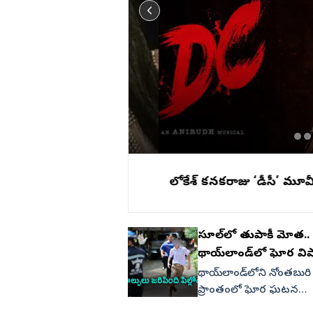
డా. బి ఆర్‌ అం
ఎడ్యుకేషన్
గుంటూరు
కర్ణాటక
బాపట్ల
తమిళనాడు
పల్నాడు
ఢిల్లీ
కృష్ణా
మహారాష్ట్ర
ఎన్టీఆర్
ఒడిశా
కర్నూలు
నంద్యాల
లోకేశ్‌ కనకరాజు ‘డీసీ’ మూవీ రివ్యూ
ప్రకాశం
శ్రీపొట్టి శ్రీరా
స్కూల్‌లో తుపాకీ మోత..
శ్రీకాకుళం
థాయ్‌లాండ్‌లో ఘోర వి
విశాఖపట్నం
థాయ్‌లాండ్‌లోని నోంతబురి
అనకాపల్లి
ప్రాంతంలో ఘోర ఘటన
చోటుచేసుకుంది. డెబ్సిరిన్‌
అల్లూరి సీతా