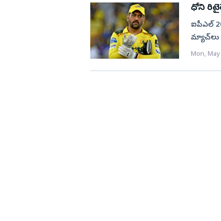
ధోని రిటైర
మ్యాచ్ విష
వ్యవహరిస్
ఓవర్లలో 7 
తాను ధోనిత
ఐపీఎల్ 202
డెవాల్డ్ బ్
కాస్త బలహీ
మ్యాచ్‌లు
స్ఆర్‌హెచ్ 
‘ఐపీఎల్‌-
పాయింట్ల‌
Mon, May 
హింగే, ఇష
రెట్టించి
త‌న చివ‌రి 
ఇషాన్‌అనం
బదులుగా.
అడుగుపెట్
మాత్రమే కో
అన్నాడు.
ఎంఎస్ ధోన
కీపర్ బ్య
వచ్చే ఏడ
కూడా ఆడ‌
47 బంతుల
ధోని వ్య
హోంగ్రౌండ్
పోషించాడు
ఉన్నాడు. 
రిటైర్మెం
ఇన్నింగ్స్
అని రైనా 
చివ‌రిసా
కాంబోజ్‌,
ఉన్న ధోని.
రిటైర్మెంట్
ఈ ఓటమితో 
చాంపియన్‌
రిటైర్మెంట
చెన్నై జట్
సభ్యుడిగ
చాంపియ‌న్‌
ఆఫ్స్‌కు 
ముద్దుగా
హోదాలో ధో
శకం ముగి
pic.twi
ఆడాల‌ని ఆశ
(@Chenn
ప్ర‌ణాళికబ