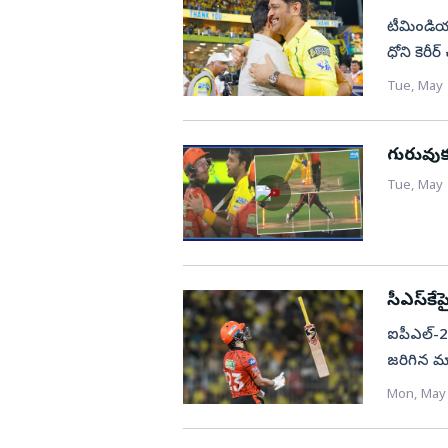
privileg
&amp; 0
టీమిండియా ద
we have
Stokes 
ధోని కెరీ
pic.twi
(@ashwi
వీడ్కోలు ప
July 13
Tue, May 
మ్యాచ్‌ల
and Hea
అభిమానుల
to part 
గురువుకు
గత ఆరు ‘
successf
Dhoni) సీ
Tue, May 
legacy y
మ్యాచ్‌ 
immense
వినిపించి
Chennai 
పరిమితమయ
భారీ మార్పు
ఆడనుంది.
సీఎస్‌కేప
లేనట్లే. 
ఐపీఎల్‌-2
సీజన్‌గా 
జరిగిన మ్
ప్రకటన ఎ
విజయం సాధ
అభిమానుల
Mon, May 
అధికారికం
భారత మాజీ
టైటాన్స్ క
హృదయాలను