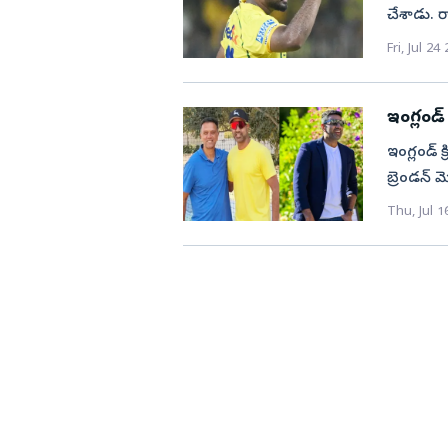
తొలిసారిగ
జట్టులోన
చేశాడు. రా
సారథిగా 
పెడుతున్న
విజయనగరం
సమాచారం.క
తెలిసినప్
ఉంది.టీమ
Fri, Jul 2
మైకేల్‌ వాన
ఆయుశ్‌ మా
పార్వతీపురం మన
కుటుంబంత
టెస్టులు,
వ్యాఖ్యలు 
తెలుస్తోం
జట్టును వ
పశ్చిమ గోదావర
సాయంతో 5
అందుకు అత
సన్‌రైజర్స్
ఇంగ్లండ్‌ 
ఐపీఎల్‌-
పరుగులు 
ఉంది.అయితే
ఏలూరు
జెయింట్స్
తెలిసిందే.
సాధించాడు
ఇంగ్లండ్‌ క
కెప్టెన్‌ 
తెలుస్తోంద
వైఎస్సార్
తర్వాత జరిగిన 
(326 రన్
బ్రెండన్‌
నడిపాడు. 
చెన్నైకి ఆ
వార్తలు వ
అన్నమయ్య
‘భారత జట్
నేతృత్వంలో
అతడికి బౌలిం
Thu, Jul 
తెలుస్తోంద
పొందేందుకు
క్రికెట్‌ల
రాబట్టడంల
సుముఖంగా 
చేసింది.
ఫలితాలే వ
అంతలా రా
సలీల్‌ అ
సీఎస్‌కే 
ముఖ్యంగా 
మంచిదే. ఏద
వినిపిస్తు
నిలిచిన 
ఘోర పరాభ
లేడు’’ అని
దూబే, డెవా
మాత్రం త
రిటైర్మెంట
విజయాల్లో 
కూడా అడిగ
వచ్చాడు.అ
వచ్చింది.
వేశాడు.అన
తమ దీర్ఘక
సంజూ శాంస
టెస్టు జట్
యార్క్‌షై
ఆఫర్లను తిరస
వీడటం అతి
పేరు ప్ర
ఫ్లెమింగ్‌
ఇచ్చినంద
మనసులోని 
భారత స్పిన
‘హండ్రెడ్‌