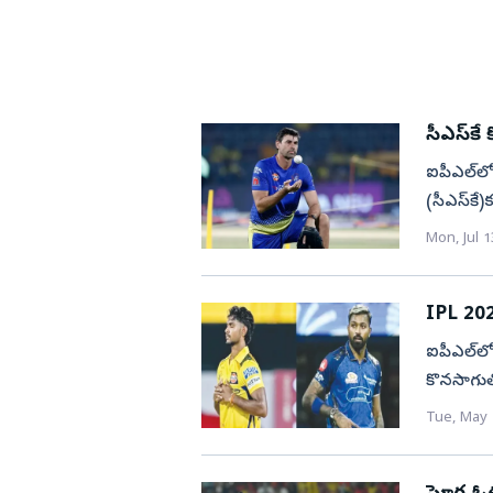
కోట్లు ఇచ్
తీసుకోవడ
వచ్చింది.
ఈ ఏడాది దక
సమాచారం.ఆ
ఉన్నాయి.
జర్నలిస్ట
చేపడతాడు.
ఆడుతున్న
నిర్ణయిం
చానెల్‌లో 
భాగస్వామి 
అరంగేట్రం
దాదాపు మ
ప్రశ్నించ
కొనసాగుత
సాధించాడు
అన్నారు.
‘‘ఈసీబీ స
సీఎస్‌కే క
బెటర్‌
పరుగులు 
సరైన నిర
సరదాగా..
ఐపీఎల్‌లో
మధ్యలోనే
ఆత్మవిశ్వ
🏴󠁧󠁢󠁥󠁮
(సీఎస్‌కే
తరఫున మొ
నేను సిద్ధ
that he’
తప్పుకుంటు
ఆయుశ్‌.. స
స్లో చెపాక
Mon, Jul 
also men
విషయాన్ని
చిచ్చరపి
చేరేందుకు
Could th
ధ్రువీకరి
దూకుడుగా
అయింది’ అ
Head Co
IPL 202
కొనసాగిన 
లభించినట
The Brev
బంధానికి 
ఐపీఎల్‌లో 
మ్యాచ్‌లల
చెన్నై సూప
కోచ్‌గా ప
కొనసాగుత
సత్తా చాట
తెంచుకున్
విజయంలోన
ప్రదర్శనత
మేనేజ్‌మె
కోచ్‌గా ఎ
Tue, May 
నేను కష్ట
అట్టడుగున
మేనేజ్‌మ
అశ్విన్‌ 
యాజమాన్యా
ముందు సీన
ముందులాన
విషయం గుర
అధిగమించ