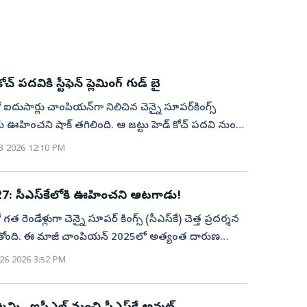
చేందుకు చెన్నై ఫ్రాంఛైజీ సుముఖంగా ఉన్నట్లు
ం కుదరదు. నేను ఆ జట్టును వీడటానికి రెండు కారణాలు
చర్చలు జరుగుతున్నాయిఈ విషయం గురించి ప్రముఖ స్పోర్ట్స్‌
్షిణాఫ్రికాతో జరిగే సిరీస్‌ నుంచి ఫ్లెమింగ్‌ బాధ్యతలు
యుశ్‌కు అంత డిమాండ్‌ ఉందా?దేశీ క్రికెట్‌లో ముంబైకి
ముందుగా.. అంటే 2025లోనే నేను రాజస్తాన్‌ను వీడాలని
ు ఒకరు అశూ వద్ద నేరుగానే ప్రస్తావించారు. అశూ యూట్యూబ్‌
 మరోవైపు... ఫ్లెమింగ్‌ ఆత్మీయ స్నేహితుడు, వ్యాపార
 ఆయుశ్‌ మాత్రే 2025లో ఐపీఎల్‌లో చెన్నై తరఫున
చుకున్నాను. ఈ విషయం గురించి నా భార్య, కుటుంబంతో
మాట్లాడుతూ.. ఇంగ్లండ్‌ కోచ్‌గా వెళ్లబోతున్నారా? అని
బ్రెండన్‌ మెకల్లమ్‌ ఇంగ్లండ్‌ వన్డే, టీ20 టీమ్‌లకు కోచ్‌గా
 చేశాడు. గతేడాది ఏడు ఇన్నింగ్స్‌లో కలిపి 240 పరుగులు
ూడు వారాల పాటు చర్చించాను. వాళ్లు కూడా రిస్క్‌ ఎందుకు
ారు. ఇందుకు అశ్విన్‌ సూటిగా సమాధానం చెప్పకుండా..
ున్నాడు.చదవండి: మంచి సెలక్షన్‌.. సుందర్‌ కంటే అతడు
. ఇక తాజా ఎడిషన్‌లోనూ ఆరు ఇన్నింగ్స్‌లో కలిపి 201
నాకు ఆత్మవిశ్వాసం ఎక్కువఅయితే, నేను మాత్రం ఆఖరికి ఇదే
ీఈవో రిచర్డ్‌ గుడ్‌తో చర్చలు జరుగుతున్నాయి’’ అంటూ
ోచ్‌ పదవికి స్టీఫెన్‌ ప్లెమింగ్‌ గుడ్‌ బై
చేశాడు.అయితే, దురదృష్టవశాత్తూ గాయపడి టోర్నీ
్ణయం అని భావించాను. ఇక రెండో కారణం.. నాకు
 కాస్త వ్యంగ్యంగా బదులిచ్చాడు.🚨 Ashwin to England?
 ఐదుసార్లు చాంపియన్‌గా నిలిచిన చెన్నై సూపర్‌కింగ్స్‌
 జట్టుకు దూరమయ్యాడు ఆయుశ్‌. ఇప్పటి వరకు చెన్నై
ాసం ఎక్కువ. మళ్లీ సున్నా నుంచి మొదలుపెట్టడానికి కూడా
󠁧󠁿• Ravichandran Ashwin revealed in his Ash Ki Baat video
)కు ఊహించని షాక్‌ తగిలింది. ఆ జట్టు హెడ్‌ కోచ్‌ పదవి నుంచి
త్తంగా 13 మ్యాచ్‌లలో కలిపి 441 పరుగులు చేసిన 19 ఏళ్ల
ంగానే ఉంటాను. చాలా మంది నా బ్యాటింగ్‌ స్టైల్‌.. చెన్నైలోని
s been in contact with ECB CEO Richard Gould.• He
న్నట్లు స్టీఫెన్‌ ప్లెమింగ్‌ సోమవారం ప్రకటించాడు. ఈ
్ట్రైక్‌రేటు 177కు పైగానే ఉంది. రాజస్తాన్‌ రాయల్స్‌
్‌ వికెట్‌కు సరిపోదని చెప్పారు. అయినా సరే నేను ఆ జట్టులో
13 2026 12:10 PM
tioned having a long conversation with him.•
 సీఎస్‌కే యాజమాన్యం ‘ఎక్స్‌’ వేదికగా అధికారికంగా
డుగు, టీమిండియా నయా సంచలనం వైభవ్‌ సూర్యవంశీ మాదిరి
 మొగ్గుచూపాను. ‘ఇప్పుడు నీకు 30 ఏళ్లు.. ఏదైతే అది
is be linked to England’s search for a new Test
ంచింది. కాగా ఐపీఎల్‌ ఆరంభం నుంచి సీఎస్‌కే జట్టుతోనే
 ఆడగల సత్తా ఆయుశ్‌కు ఉంది.
ని నా మనసుకు సర్దిచెప్పుకొన్నాను. నాకు అక్కడ కొత్త శక్తి
ach? 👀• There… pic.twitter.com/LGOHoVCezr—
7: సీఎస్‌కేలోకి ఊహించని ఆటగాడు!
ప్లెమింగ్‌ తాజాగా కోచ్‌ పదవి నుంచి తప్పుకోవడంతో 18 ఏళ్ల
్లయింది. అయితే, ఆరంభంలో నేను తడబడ్డా. మూడు
is (@Ben10Brevis) July 15, 2026ఇక ఐపీఎల్‌ ఫ్రాంఛైజీ
ముగింపు పడినట్లయింది.'ఇన్నేళ్ల నా ప్రయాణంలో సీఎస్‌కేకు
గత రెండేళ్లుగా చెన్నై సూపర్‌ కింగ్స్‌ (సీఎస్‌కే) చెత్త ప్రదర్శన
ో విఫలమయ్యాను. జట్టు కూడా ఓడిపోయింది. వరల్డ్‌కప్‌లో
ర్‌ కింగ్స్‌ ఇటీవలే తమ హెడ్‌కోచ్‌ స్టీఫెన్‌ ఫ్లెమింగ్‌తో బంధం
నిచేయడం అదృష్టంగా భావిస్తున్నా. సీఎస్‌కే సాధించిన ప్రతీ
ోంది. ఈ మాజీ చాంపియన్‌ 2025లో అత్యంత దారుణ
ిన తర్వాత ఇలా జరగడం పూర్తిగా నిరాశపరిచింది.
న సంగతి తెలిసిందే. ఈ నేపథ్యంలో ఫ్లెమింగ్‌ స్థానంలో కొత్త
ే నేను భాగస్వామ్యం కావడం పట్ల గర్వపడుతున్నాను.
ో కేవలం నాలుగు మ్యాచ్‌లు గెలిచి.. పాయింట్ల పట్టికలో
ంట్‌తో పాటు మహీ భాయ్‌ కూడా!అయితే, ఆ పరిస్థితుల్లో
వరు వస్తారన్న చర్చల నడుమ.. ఇటు రాహుల్‌ ద్రవిడ్‌.. అటు
26 2026 3:52 PM
ాల్లో ఉన్నప్పుడు నాకు అండగా నిలిచిన సీఎస్‌కే
 పదో స్థానంలో నిలిచింది.ఈ నేపథ్యంలో 2026 వేలానికి
ెంట్‌ నాకు మద్దతుగా నిలిచింది. సహచర ఆటగాళ్లు కూడా
పేర్లు తెరమీదకు వచ్చాయి.సమాధానం చెప్పవచ్చు కదా!ఈ
నికి, అలాగే జట్టు కష్టాల్లో ఉన్నప్పుడు వాటిని
ియర్‌ ఆల్‌రౌండర్‌ రవీంద్ర జడేజాను రాజస్తాన్‌ రాయల్స్‌కు
ే నన్ను గౌరవించారు. నాపై నమ్మకం ఉంచారు. మహి భాయ్‌
ించి కూడా సదరు జర్నలిస్టు అశ్విన్‌ దగ్గర ప్రస్తావించగా..
డంలో నా వంతు కృషి చేశాను. 18 ఏళ్ల బంధానికి ముగింపు