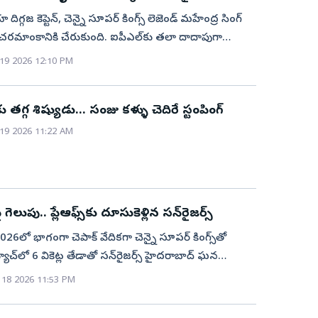
e of my coaching career. I am proud of everything
7:07 MiddleOrder/Finishing✅Overton &amp;
ిగ్గజ కెప్టెన్‌, చెన్నై సూపర్‌ కింగ్స్‌ లెజెండ్‌ మహేంద్ర సింగ్‌
 achieved - Together, we celebrated…
Balance✅ https://t.co/kSALlKQDCp— Ashwin 🇮🇳
ర్‌ చరమాంకానికి చేరుకుంది. ఐపీఎల్‌కు తలా దాదాపుగా
tter.com/opSN1Fzn3Z— Johns. (@CricCrazyJohns)
nravi99) May 26, 2026
లికినట్లే. నిజానికి 44 ఏళ్ల ధోని ఐపీఎల్‌ 19వ సీజన్‌లో ఒక్క
, 2026 OFFICIAL ANNOUNCEMENTThe Super Kings
19 2026 12:10 PM
ోనైనా బరిలోకి దిగకపోతాడా అంటూ కళ్లు కాయలు కాచేలా
d Coach Stephen Fleming have mutually decided
ు ఎదురు చూశారు. కానీ మరోసారి వారికి నిరాశ తప్పలేదు.
ways.Together, we shared one of the most
 తగ్గ శిష్యుడు... సంజు కళ్ళు చెదిరే స్టంపింగ్
హోం’ మ్యాచ్‌లలో కనీసం గ్రౌండ్‌ మొహం చూడని ధోని (MS
ul and enduring partnerships in IPL history. The
జన్‌లో తొలిసారి మైదానానికి వచ్చాడు. చెపాక్‌లో ఇది ఆఖరి
19 2026 11:22 AM
ou've built will continue to inspire us.With
కావడంతో ఈసారి తలా బరిలోకి దిగవచ్చని
 respect and… pic.twitter.com/qjvb4oZUuU—
ంది.అదొక్కటే మిగిలిందిఅయితే ధోని మాత్రం పెవిలియన్‌కే
Super Kings (@ChennaiIPL) July 13, 2026Read:
్యాడు. చెన్నై తమ చివరి మ్యాచ్‌ అహ్మదాబాద్‌లో
నకు ఫిఫా ప్లాన్‌.. భారత్‌కు బిగ్‌ చాన్స్‌!
 ఇక్కడే ఆడని ధోని అక్కడ ఆడే అవకాశాలు దాదాపుగా
ై గెలుపు.. ప్లేఆఫ్స్‌కు దూసుకెళ్లిన సన్‌రైజర్స్‌
అంటే 2008 నుంచి ధోని ఒక్క ఐపీఎల్‌ మ్యాచ్‌ కూడా ఆడని
026లో భాగంగా చెపాక్ వేదికగా చెన్నై సూపర్ కింగ్స్‌తో
ఇది ముగియవచ్చు! ఇక అతడి నుంచి అధికారికంగా రిటైర్మెంట్‌
యాచ్‌లో 6 వికెట్ల తేడాతో సన్‌రైజర్స్ హైదరాబాద్ ఘన
ప్పుడు వస్తుందా అనే వేచిచూడటమే మిగిలింది.ధోని
ించింది. ఈ విజయంతో ఎస్‌ఆర్‌హెచ్ తమ ప్లే ఆఫ్స్ బెర్త్‌ను
 హృదయాలను ముక్కలుఈ నేపథ్యంలో చెన్నై దిగ్గజం,
18 2026 11:53 PM
గా ఖరారు చేసుకుంది. ఎస్‌ఆర్‌హెచ్‌తో పాటు గుజరాత్
 క్రికెటర్‌ సురేశ్‌ రైనా చెప్పిన విషయం ధోని అభిమానుల
ూడా 16 పాయింట్లు సాధించి ప్లే ఆఫ్స్‌లో అడుగుపెట్టింది. ఇక
 ముక్కలు చేసింది. ప్రస్తుతం ఐపీఎల్‌ కామెంటేటర్‌గా