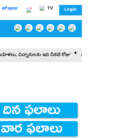
ePaper
TV
Login
్నారులకు ఇది చీకటి రోజు’
పాకిస్థాన్‌, సౌదీ, తుర్కియే కీలక ఒప్పందం
‌
సా?