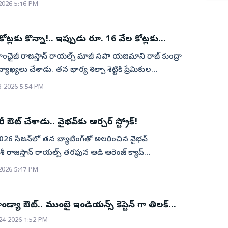
కే కట్టుబడి ఉన్నానన్నాడు. తన భార్య, కుటుంబంతో ఈ
బేడ్కర్‌ కోనసీమ
రాజన్న
ఫొటోలు
మేటి చిత్రా
4 2026 5:16 PM
ించి సుదీర్ఘంగా చర్చించానని.. అయితే, జట్టును వీడటమే
ఖమ్మం
వీడియోలు
వెబ్ స్టోరీస్
నిపించిందన్నాడు.ట్రేడింగ్‌ ద్వారా కాగా ఐపీఎల్‌-2026
భద్రాద్రి
ోట్లకు కొన్నా!.. ఇప్పుడు రూ. 16 వేల కోట్లకు
ి ముందు సంజూ రాజస్తాన్‌ను వీడిన సంగతి తెలిసిందే.
గా రాయల్స్‌ను 2022లో ఫైనల్‌కు చేర్చిన సంజూ.. ఆ తర్వాత
మహబూబ్‌నగర్
్రాంఛైజీ రాజస్తాన్‌ రాయల్స్‌ మాజీ సహ యజమాని రాజ్‌ కుంద్రా
జట్టును వీడేందుకు సిద్ధమయ్యాడని వార్తలు
్యాఖ్యలు చేశాడు. తన భార్య శిల్పా శెట్టికి ప్రేమికుల
జోగులాంబ
ఈ క్రమంలో చెన్నై సూపర్‌ కింగ్స్‌ సంజూను పొందేందుకు
 కానుకగా నాడు రాజస్తాన్‌ ఫ్రాంఛైజీలో వాటా కొనుగోలు
3 2026 5:54 PM
నాగర్ కర్నూల్
ు రవీంద్ర జడేజా, సామ్‌ కరన్‌ను రాజస్తాన్‌కు ట్రేడ్‌
తెలిపాడు.వాలైంటైన్స్‌ గిఫ్ట్‌ఎస్‌ఎమ్‌టీవీ యూట్యూబ్‌ చానెల్‌తో
నారాయణపేట
సంజూ ధర రూ. 18 కోట్లకు సమానంగా చెల్లించి అతడిని
.. ‘‘వాలైంటైన్స్‌ గిఫ్ట్‌గా 2009లో నేను రాజస్తాన్‌ రాయల్స్‌లో
ట్రేడ్‌ చేసుకుంది. అయితే, టీ20 ప్రపంచకప్‌-2026 హీరోగా
ీ ఔట్ చేశాడు.. వైభవ్‌కు ఆర్చర్ స్ట్రోక్‌!
వనపర్తి
గోలు చేశాను. నా భార్య శిల్పాకు మంచి బ్రాండ్‌ వాల్యూ
సంజూ.. చెన్నై జట్టు తరఫున ఐపీఎల్‌-2026 ఆరంభంలో
నిని నేను డబ్బుగా మలచాలని అనుకున్నాను.ఇప్పుడు రూ.
026 సీజన్‌లో తన బ్యాటింగ్‌తో అలరించిన వైభవ్
మెదక్
ేలిపోయాడు. ఆ తర్వాత సెంచరీలతో సత్తా చాటి ఫామ్‌లోకి
ట్లకు పైమాటే!అప్పుడే వాటా కొన్నాను. అయితే, ఇప్పటికీ దానికి
 రాజస్తాన్ రాయల్స్ తరఫున ఆడి ఆరెంజ్ క్యాప్
ములు నెల్లూరు
సంగారెడ్డి
తి పెద్ద రిస్క్‌ అని తెలుసుతాజాగా ఈ విషయాల గురించి
ి కేసు కొనసాగుతూనే ఉంది. నేను ఆ ఫ్రాంఛైజీలో
్నాడు. ఇదే జట్టులో సహచరుడిగా ఉన్న జోఫ్రా ఆర్చర్ ఐపీఎల్
0 2026 5:47 PM
న్‌ జియోస్టార్‌తో మాట్లాడాడు. ‘‘రాజస్తాన్‌ రాయల్స్‌ను
సిద్దిపేట
లు పెట్టినపుడు దాని విలువ రూ. 700 కోట్లు మాత్రమే. కానీ
ైభవ్‌ను ఔట్ చేయడానికి మీ దగ్గర ఎలాంటి
 పెద్ద రిస్క్‌ అని తెలుసు. అయితే, ఒక్కసారి మన
కంగా రూ 16 వేల కోట్లకు చేరింది’’ అని తెలిపాడు.ఇక
నల్గొండ
న్నాయని అడిగినప్పుడు, అదేంటనేది ఐపీఎల్ ముగిసిన తర్వాత
మాటను ఫ్రాంఛైజీకి చెప్పిన తర్వాత మళ్లీ వెనక్కి
 వివాదం గురించి స్పందిస్తూ.. ‘‘బెట్టింగ్‌కు అనుమతి లేదు. కానీ
 పాండ్యా ఔట్.. ముంబై ఇండియన్స్ కెప్టెన్ గా తిలక్
్తోందని పరోక్షంగా చెప్పుకొచ్చాడు. తాజాగా ఇంగ్లండ్‌తో
సూర్యాపేట
ం కుదరదు. నేను ఆ జట్టును వీడటానికి రెండు కారణాలు
టింగ్‌ ఆరోపణలు వచ్చాయి. మా జట్టుపై రెండేళ్ల నిషేధం
న టీ20 సిరీస్‌లో వైభవ్ సూర్యవంశీని జోఫ్రా ఆర్చర్
24 2026 1:52 PM
ముందుగా.. అంటే 2025లోనే నేను రాజస్తాన్‌ను వీడాలని
రామరాజు
యాదాద్రి