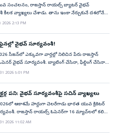
ై ఒక ప్ర‌త్యేక కేస్‌స్ట‌డీ చేయ‌నున్న‌ట్లు ఐఐఎం ఇండోర్
ాప్ స‌హా మోస్ట్ వాల్యుబుల్‌ ప్లేయ‌ర్‌గా ఎంపికైన వైభ‌వ్ రూ.55
సంచలనం, రాజస్తాన్‌ రాయల్స్‌ బ్యాటర్‌ వైభవ్‌
కెట్‌ను కాపాడుకోవాల్సిన ఆవశ్యకత ఉందంటూ గ్రెగ్‌ చాపెల్‌ ఈ
లుతెలిపారు. దీంతో వైభ‌వ్ సూర్య‌వంశీ మ‌రోసారి వార్త‌ల్లో
అందుకున్నాడు. దీంతో వైభ‌వ్ ఆట మార‌డంతోనే అత‌డి
 కీలక వ్యాఖ్యలు చేశాడు. తాను ఇంకా నేర్చుకునే దశలోనే
ా మూడు ప్రధాన సూచనలు చేశాడు. ‘‘బ్యాటింగ్‌ చేసే
 చిన్న‌వ‌య‌సులోనే స్టార్‌డ‌మ్ రావ‌డం, చిన్న‌వ‌య‌సులోనే
ాల్యూ కూడా అంతే స్థాయిలో పెరిగిపోయిన‌ట్లుగా తెలుస్తోంది.
నాడు. అయితే, చిన్న వయసులోనే వచ్చిన ఈ ‘అమితాదరణ’
తిలో పది వికెట్లు కూడా ఆరు వికెట్లే ఉండాలి. అప్పుడు బ్యాటర్లు
1 2026 2:13 PM
 రావ‌డం, కెరీర్‌ భవిష్యత్తు, ఒత్తిళ్లు, సవాళ్లు.. వాటి ప్ర‌భావాల‌ను
026 సీజ‌న్‌కు ముందు తాను సంత‌కాలు చేసిన
తనను ఒత్తిడిలోకి నెట్టేస్తుందని తెలిపాడు.గతేడాది..
ిగా పెట్టుకోకుండా మంచి టెక్నిక్‌తో ఆడే ప్రయత్నం
చాడనే దానిపై త‌మ సంస్థ‌ అధ్య‌య‌నం
ెంట్ల‌కు సంబంధించిన ఫీజుల‌న్నింటిని డ‌బుల్ చేసిన‌ట్లు
ళ్ల వయసులో ఐపీఎల్‌లో అరంగేట్రం చేసిన వైభవ్‌
చ్‌ల మీద కనీసం 3 మి.మీ. మేర పచ్చిక ఉండేలా
ని ఐఐఎం ఇండోర్‌కు చెందిన సీనియ‌ర్ అధికారి ఒక‌రు
స్తున్నాయి. వైభ‌వ్ ఇప్ప‌టికే కాంప్లాన్‌, రెడ్‌బుల్ వంటి బ్రాండ్‌ల‌కు
ైన‌ల్లో వైభ‌వ్ సూర్య‌వంశీ!
ీ.. 35 బంతుల్లోనే శతక్కొట్టి తన ఆగమనాన్ని ఘనంగా
ి. తద్వారా కాస్త సీమ్‌ జనరేట్‌ అవుతుంది. ఒక్కోసారి
చారు.‘బాల మేధావుల అసాధార‌ణ ప్ర‌ద‌ర్శ‌న‌కు ఎలాంటి
‌గా వ్య‌వ‌హ‌రిస్తున్న వైభ‌వ్‌.. ఇటీవ‌లే ఐపీఎల్‌లో విధ్వంస‌క‌ర
ఆ తర్వాత భారత్‌ అండర్‌-19 జట్టు తరఫునా సత్తా చాటి
కూడినవి.. మరోసారి పూర్తిగా పొడి పిచ్‌లను తయారు చేయాలి.
6 సీజ‌న్‌లో ఎక్కువ‌గా వార్త‌ల్లో నిలిచిన పేరు రాజ‌స్తాన్
 దోహ‌ద‌ప‌డుతాయ‌నేవి తెలుసుకోవాలనుకుంటున్నాం.
‌న‌తో అత‌డితో ఒప్పందం కుదుర్చుకోవ‌డానికి అనేక కంపెనీలు
‌ గెలుపులో కీలక పాత్ర పోషించాడు.ఆరెంజ్‌ క్యాప్‌ విజేతఇక
విధ్యం చేకూరుతుంది. లెగ్‌ బిఫోర్‌ వికెట్‌ విషయంలో కూడా
పెన‌ర్ వైభ‌వ్ సూర్య‌వంశీ. బ్యాటింగ్ చేసినా, ఫీల్డింగ్ చేసినా,
ిన్న‌త‌నం నుంచే అల‌వ‌డే వ్య‌క్తిత్వం, ప్ర‌వ‌ర్త‌న‌, సాధ‌న
తున్నాయి. ఈ నేప‌థ్యంలోనే వైభ‌వ్ సూర్య‌వంశీ త‌న
026లో పదిహేనేళ్ల వైభవ్‌ సూర్యవంశీ ఆకాశమే హద్దుగా
చేయాలి’’ అని గ్రెగ్‌ చాపెల్‌ అభిప్రాయపడ్డాడు. చదవండి:
‌డుకున్నా.. ఇలా అత‌డు ఏం చేసినా అది వార్తగానే నిలిచేది.
లు.. కుటుంబం నుంచి అందుతున్న స‌హ‌కారం,
31 2026 5:01 PM
ెంట్ ఫీజుల‌ను రెట్టింపు చేసిన‌ట్లు ఒక కంపెనీకి చెందిన
 రాజస్తాన్‌ ఓపెనర్‌గా ఈసారి పూర్తి స్థాయిలో బరిలోకి దిగి..
తొలి వన్డేకు భారత తుదిజట్టు ఇదే!
్‌లో ఎస్ఆర్‌హెచ్‌ను చిత్తు చేసిన‌ప్ప‌టికీ క్వాలిఫ‌య‌ర్‌-2
ు, కోచ్‌లు, సీనియ‌ర్ల మ‌ద్ద‌తుతో వివిధ రంగాల్లో ఎదుగుతున్న
ింగ్ అధికారి పేర్కొన్నారు. ఐపీఎల్ 2026 సీజ‌న్ ప్రారంభానికి
6 పరుగులు సాధించాడు. తద్వారా ఈ సీజన్లో అత్యధిక
జ‌రాత్ టైటాన్స్ చేతిలో ఓట‌మి పాల‌యిన రాజ‌స్తాన్ రాయ‌ల్స్
 అధ్య‌య‌నం చేయాల‌ని నిర్ణ‌యించాం. స్పోర్ట్స్ విభాగంలో వైభ‌వ్
‌వ్ ఒక్కో ఒప్పందానికి సుమారు రూ.కోటి చొప్పున
రుడిగా ఆరెంజ్‌ క్యాప్‌ అందుకోవడంతో పాటు ఎమర్జింగ్‌
్టర్ల పని: వైభవ్‌ సూర్యవంశీపై సచిన్‌ వ్యాఖ్యలు
 మూడో స్థానంతో ముగించింది. జ‌ట్టు ఓట‌మి పాలైన‌ప్ప‌టికీ
ీని ఎంపిక చేసుకున్నాం. ఇప్ప‌టికే ఈ విష‌యాన్ని అత‌డికి
చేశాడు. సీజ‌న్ ముగిసిన త‌ర్వాత మాత్రం అత‌డు ఒక్కో
మోస్ట్‌ వాల్యూబుల్‌ ప్లేయర్‌ తదితర అవార్డులు
త్రం సూప‌ర్ స‌క్సెస్ అయ్యాడు. వైభ‌వ్ సూర్య‌వంశీ ఆట‌ను
ాము.’ అని ఐఐఎం డైర‌క్ట‌ర్ తెలిపారు.బాల‌ల ప్ర‌తిభ‌పై సంస్థ
2026లో ఆకాశమే హద్దుగా చెలరేగాడు భారత యువ క్రికెటర్‌
కి రూ. 1.5 కోట్ల నుంచి 2 కోట్ల వ‌ర‌కు ఫీజు వ‌సూలు
్నాడు.ఈ క్రమంలో ప్రజెంటర్‌, టీమిండియా మాజీ హెడ్‌కోచ్‌
సారి చూస్తే బాగుంటుంద‌ని అభిమానులు ఆశ‌ప‌డుతున్నారు. ఈ
య‌య‌నంలో మ‌న‌స్త‌త్వ శాస్త్రం, సామాజిక శాస్త్రం, మాన‌వ
ర్యవంశీ. రాజస్తాన్‌ రాయల్స్‌ ఓపెనర్‌గా 16 మ్యాచ్‌లలో కలిపి
ట్లు స‌ద‌రు అధికారి పేర్కొన్నాడు. ఆట మార‌డంతోనే బ్రాండ్
ితో మాట్లాడుతూ వైభవ్‌ చేసిన వ్యాఖ్యలు వైరల్‌గా మారాయి.
ో వైభ‌వ్ సూర్య‌వంశీ అభిమానుల‌కు ఒక శుభ‌వార్త‌. అత‌డి
స‌మాచారవ్యాప్తి, ప్ర‌వ‌ర్త‌న‌కు సంబంధించి ప్ర‌త్యేక
 పరుగులు సాధించాడు. ఈ లెఫ్టాండర్‌ ఇన్నింగ్స్‌లో ఓ
పోయిన వైభ‌వ్ సూర్య‌వంశీ కెరీర్ ఉన్న‌త ద‌శ‌లో ఉంది.
31 2026 11:02 AM
నా గురించి మాట్లాడుతూ ఉంటే సంతోషంగా ఉంటుంది.
‌లేక‌పోవ‌చ్చు కానీ అత‌డిని స్టేడియంలో మ‌రోసారి చూసే
లు చేప‌ట్ట‌నున్న‌ట్లు తెలిపారు. ఈ అధ్య‌య‌నం కేవ‌లం క్రీడ‌ల‌కే
ర శతకం (36 బంతుల్లోనే) కూడా ఉండటం విశేషం.
ద‌ర్శ‌న‌ను ప‌రిగ‌ణ‌లోకి తీసుకొని కెరీర్‌ను స‌రిగ్గా ప్లాన్
రుస ఇంటర్వ్యూలు నాపై ఒత్తిడిని పెంచుతున్నాయి. నేను
ాత్రం ద‌క్క‌నుంది. అహ్మ‌దాబాద్ వేదిక‌గా నేడు ఆర్సీబీ,
న్న వ‌య‌సులోనే గ‌ణితం, సైన్స్‌, క‌ళ‌లు, ఇత‌ర వృత్తుల్లో