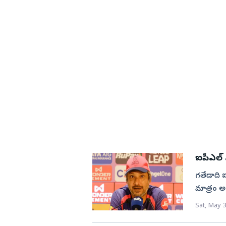
క్వాలిఫయర
చేసుకుంటే
గర్వించదగ్
గుజ‌రాత్ ట
రాణిస్తున
కూడా తన వ
చేరుకోవ‌డం
ఉన్నానువచ
హాజ‌రుకాను
అధ్య‌య‌నం
ఆడించాలన
గావ‌స్క‌ర్‌
మ్యాచ్‌ల
అంత‌ర్జాతీ
అవ‌కాశ‌మ
తరఫున కూ
క్రికెట‌ర్
ఉన్నాను. 
సంబంధించి
నంబర్‌వన్‌
Suryavan
ఆక‌ర్షితుడ
తగ్గట్లుగ
మ్యాచ్ చ
కూడా ఎంప
ఎండార్స్‌
నేర్చుకున్
వ‌చ్చిన‌ట
పిల్లాడిన
ప‌దానికి కో
మీదే ఉంది
వైభ‌వ్ సూ
పెరుగుతు
పడకుండా 
సీజ‌న్‌లో 
సచిన్‌ టె
నాకు అండ
అగ్ర‌స్థాన
చేశాడు. ‘
నేర్చుకున
సుద‌ర్శ‌న్
కూడా అతడ
2026: వైభవ
ఆరెంజ్ క్
చాలా ప్ర
స్థిర‌మైన 
చేసేటప్ప
ఐపీఎల్‌ 
అర్థ‌సెంచ‌
ఆశ్చర్యపర
గతేడాది ఐ
అత్య‌ధిక సిక్సర
అత్యంత మ
మాత్రం అద
47 బంతుల్
లేదు.బాల్‌
ఎలిమినేట
సిక్స‌ర్లు
Sat, May 
వేసి షాట్
సాధించింద
సునామీ ఇన
ఎక్కువగా