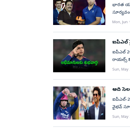
సూర్యవంశీప
ఆరెంజ్ క్య
భారత యువ 
టీ20 క్రి
ప్ర‌తినిధు
ల‌క్ష‌లు 
సూర్యవంశీ
సందర్భంగ
నిలిచాడు.
బ్రాండ్‌వ
ఉన్నానన్
జట్టుకు చే
Mon, Jun 
స్టార్‌డ‌మ్
ఐపీఎల్ 2
ఒక్కోసారి 
బాదడమే పన
వైభవ్‌ ఎలా అధిగమిం
ఎండార్స్‌మ
పద్నాలుగే
చేశారు.పి
చేయనుంద‌
వార్త‌లు వ‌
ఐపీఎల్ ఫ
సూర్యవంశ
చూసుకోవాల
వెల్ల‌డిం
అంబాసిడ‌ర్
చాటాడు. 
పచ్చికతో 
ఐపీఎల్ 202
కార‌కాలు
ప్ర‌ద‌ర్శ
వరల్డ్‌కప్
తద్వారా వై
రాయ‌ల్స్ ఓ
ఇందుకోసం చ
పోటీ ప‌డు
ఐపీఎల్‌-2
మార్పులు 
తిన్నా, ప
ప‌ద్ద‌తు
Sun, May 
ఎండార్స్‌మ
చెలరేగాడు.
అఫ్గన్‌తో 
ఎలిమినేట‌ర
ఉపాధ్యాయుల
అడ్వ‌ర్టైజ
ఏకంగా 77
పోరులో గు
పిల్ల‌ల‌పై
ముందు వైభ
పరుగుల వీ
అది సెలక
సీజ‌న్‌ను
సూర్య‌వం శ
సంత‌కాలు 
ప్లేయర్‌, 
వైభ‌వ్ మా
తెలియ‌జేశ
ఐపీఎల్‌-
ఒప్పందాని
గెలుచుకున
మ‌రొక్క‌
జ‌రిపే అధ్
వైభవ్‌ సూ
చేస్తున్న‌
రవిశాస్త్ర
నేప‌థ్యంల
వ‌న‌రులు, 
ఏకంగా 776
కూడా మారి
Sun, May 
‘‘అందరూ 
ఆట‌ను చూడ
ప‌రిశోధ‌న‌
విధ్వంసక
ఐపీఎల్ ప్ర‌
అయితే, వ
అవ‌కాశం మ
కాకుండా చి