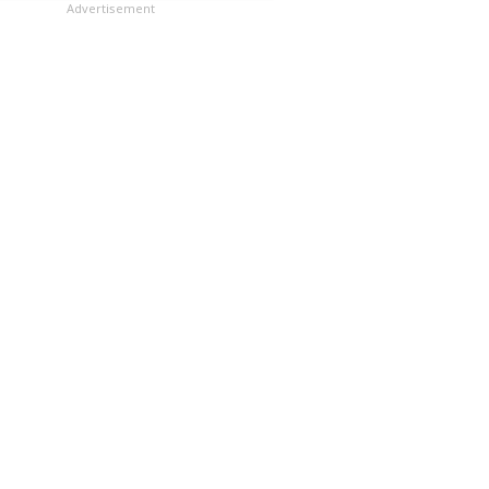
లు
Advertisement