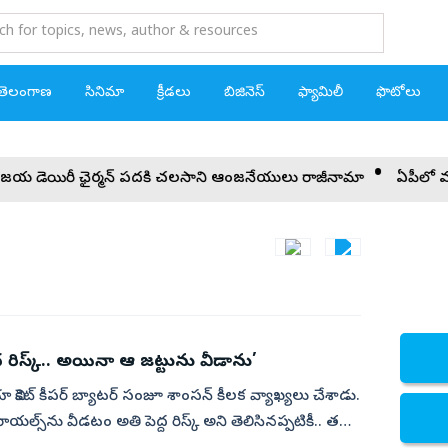
తెలంగాణ
సినిమా
క్రీడలు
బిజినెస్
ఫ్యామిలీ
ఫొటోలు
తెలంగాణ వార్తలు
సమస్తం
సమస్తం
సమస్తం
సమస్తం
న్యూస్
ీ ఛైర్మన్‌ పదవికి చలసాని ఆంజనేయులు రాజీనామా
హైదరాబాద్
టాలీవుడ్
క్రికెట్
మార్కెట్
ఉమెన్‌ పవర్‌
ఏపీలో మహిళలు, చిన
సినిమా
ఆదిలాబాద్
బిగ్ బాస్
ఇతర క్రీడలు
టెక్నాలజీ
వింతలు విశేషాలు
క్రీడలు
కొమరం భీమ్
రివ్యూలు
కార్పొరేట్
ఫన్ డే
బిజినెస్
నిర్మల్
గాసిప్స్
రియల్టీ
లైఫ్‌స్టైల్‌
వైఎస్‌ జగన్
కరీంనగర్
ఓటీటీ
ఆటోమొబైల్
ఎక్స్‌ట్రా
ఫ్యామిలీ
మంచిర్యాల
బాలీవుడ్
పర్సనల్‌ ఫైనాన్స్‌
ఈవెంట్స్
ద్ద రిస్క్‌.. అయినా ఆ జట్టును వీడాను’
ి
జగిత్యాల
సౌత్‌ ఇండియా
ఎకానమీ
భక్తి
వికెట్‌ కీపర్‌ బ్యాటర్‌ సంజూ శాంసన్‌ కీలక వ్యాఖ్యలు చేశాడు.
పెద్దపల్లి
హాలీవుడ్
మీకు తెలు
 రాయల్స్‌ను వీడటం అతి పెద్ద రిస్క్‌ అని తెలిసినప్పటికీ.. తన