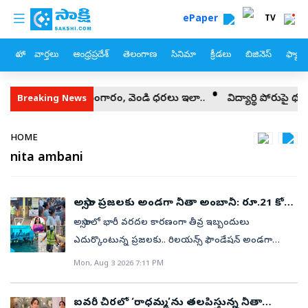
custom menu
Skip to main content
ePaper
TV
హోం
వార్తలు
ఆంధ్రప్రదేశ్
తెలంగాణ
సినిమా
క్రీడలు
బిజినెస్
ఫ్యామ
ు
బంగారం, వెండి ధరలు ఇలా..
విద్యార్థి పోరుపై థరూర్ ఆత్మపరిశ
Breaking News
Breadcrumb
HOME
nita ambani
అస్సాం ప్రజలకు అండగా నీతా అంబానీ: రూ.21 కోట్ల
విరాళం!
అస్సాంలో భారీ వరదల కారణంగా తీవ్ర ఇబ్బందులు
ఎదుర్కొంటున్న ప్రజలకు.. రిలయన్స్ ఫౌండేషన్ అండగా
నిలిచింది. రిలయన్స్ ఫౌండేషన్ వ్యవస్థాపకురాలు, ఛైర్‌పర్సన్ నీతా
Mon, Aug 3 2026 7:11 PM
అంబానీ అస్సాం ముఖ్యమంత్రి సహాయ నిధికి రూ.21 కోట్ల
విరాళాన్ని ప్రకటించారు.వరదలతో నష్టపోయిన ప్రతి కుటుంబం
ఐవరీ చీరలో ‘రాధమ్మ’ను తలపిస్తున్న నీతా