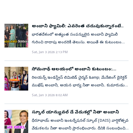
అంబానీ ఫ్యామిలీ: ఎవరెంత చదువుకున్నారంటే..
భారతదేశంలో అత్యంత సంపన్నులైన అంబానీ ఫ్యామిలీ
గురించి దాదాపు అందరికీ తెలుసు. అయితే ఈ కుటుంబంలో
ఎవరు ఎంత చదువుకున్నారు?, అనే విషయం బహుశా
Sat, Jan 3 2026 2:13 PM
చాలామందికి తెలిసి ఉండకపోవచ్చు. ఆ వివరాలను ఈ
కథనంలో తెలుసుకుందాం.ధీరూభాయ్ అంబానీ: రిలయన్స్
సోమనాథ్ ఆలయంలో అంబానీ కుటుంబం:
గ్రూప్ వ్యవస్థాపకుడు ధీరూభాయ్ అంబానీ, 1933 డిసెంబర్ 28న
విరాళంగా రూ. 5కోట్లు
రిలయన్స్ ఇండస్ట్రీస్ లిమిటెడ్ చైర్మన్ &amp; మేనేజింగ్ డైరెక్టర్
గుజరాత్‌లోని జునాగఢ్ జిల్లాలో జన్మించారు. ఆయన పూర్తి
ముఖేష్ అంబానీ, ఆయన భార్య నీతా అంబానీ.. కుమారుడు
పేరు ధీరూభాయ్ హీరాచంద్ అంబానీ. ధీరూభాయ్ ఉన్నత
అనంత్ అంబానీతో కలిసి శుక్రవారం గుజరాత్‌లోని సోమనాథ్
Sat, Jan 3 2026 8:02 AM
పాఠశాల వరకు మాత్రమే చదువుకున్నారు. ఆ తరువాత డబ్బు
ఆలయాన్ని సందర్శించారు. న్యూ ఇయర్ వేడుకల్లో భాగంగా..
సంపాదించడానికి.. యెమెన్‌కు వెళ్లారు. ఇక్కడ పెట్రోల్ పంప్‌లో
ఆ కుటుంబం అక్కడ ప్రత్యేక పూజలు నిర్వహించింది.
పనిచేశారు. రిలయన్స్ గ్రూప్‌కు పునాది వేసిన ధీరూభాయ్‌కు
స్కూల్ యాన్యువల్ డే వేడుకల్లో నీతా అంబానీ
అనంతరం సోమనాథ్ ఆలయ ట్రస్ట్‌కు రూ. 5 కోట్లు విరాళంగా
అంతకు ముందు పూర్వీకుల నుంచి వచ్చిన సంపద
ధీరూభాయ్ అంబానీ ఇంటర్నేషనల్ స్కూల్ (DAIS) వార్షికోత్సవ
ఇచ్చారు. దీనికి సంబంధించిన ఫోటోలు సోషల్ మీడియాలో
లేదు.ముఖేష్ అంబానీ: రిలయన్స్ గ్రూప్ అధినేత ముఖేష్
వేడుకలను నీతా అంబానీ ప్రారంభించారు. దీనికి సంబంధించిన
వైరల్ అవుతున్నాయి.2025లో తిరుమల,