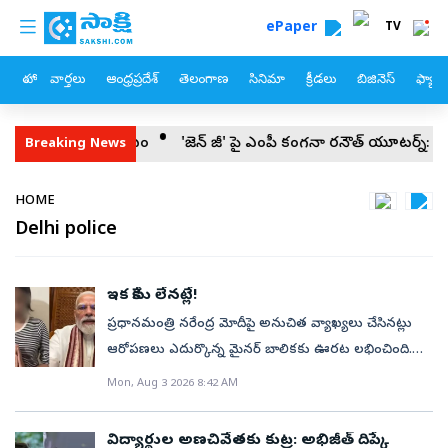
custom menu
Skip to main content
ePaper
TV
హోం
వార్తలు
ఆంధ్రప్రదేశ్
తెలంగాణ
సినిమా
క్రీడలు
బిజినెస్
ఫ్యామ
ంత విషమం
'జెన్ జీ' పై ఎంపీ కంగనా రనౌత్ యూటర్న్‌: ఆసక్తికర వ్యాఖ్యల
Breaking News
Breadcrumb
HOME
Delhi police
ఇక కేసు లేనట్లే!
ప్రధానమంత్రి నరేంద్ర మోదీపై అనుచిత వ్యాఖ్యలు చేసినట్లు
ఆరోపణలు ఎదుర్కొన్న మైనర్‌ బాలికకు ఊరట లభించింది.
ఆమెపై ఎలాంటి కేసు నమోదు చేయకూడదని ఢిల్లీ పోలీసులు
Mon, Aug 3 2026 8:42 AM
నిర్ణయించినట్లు సమాచారం. జంతర్‌ మంతర్‌లో జరిగిన కాక్రోచ్‌
జనతా పార్టీ (CJP) నిరసనల్లో భాగంగా వైరల్‌ అయిన
విద్యార్థుల అణచివేతకు కుట్ర: అభిజీత్‌ దిప్కే