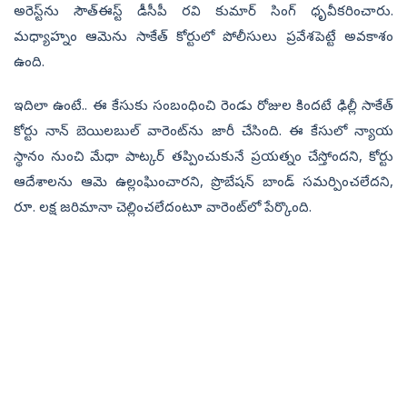
అరెస్ట్‌ను సౌత్‌ఈస్ట్‌ డీసీపీ రవి కుమార్‌ సింగ్‌ ధృవీకరించారు.
మధ్యాహ్నం ఆమెను సాకేత్‌ కోర్టులో పోలీసులు ప్రవేశపెట్టే అవకాశం
ఉంది.
ఇదిలా ఉంటే.. ఈ కేసుకు సంబంధించి రెండు రోజుల కిందటే ఢిల్లీ సాకేత్‌
కోర్టు నాన్‌ బెయిలబుల్‌ వారెంట్‌ను జారీ చేసింది. ఈ కేసులో న్యాయ
స్థానం నుంచి మేధా పాట్కర్‌ తప్పించుకునే ప్రయత్నం చేస్తోందని, కోర్టు
ఆదేశాలను ఆమె ఉల్లంఘించారని, ప్రొబేషన్‌ బాండ్‌ సమర్పించలేదని,
రూ. లక్ష జరిమానా చెల్లించలేదంటూ వారెంట్‌లో పేర్కొంది.