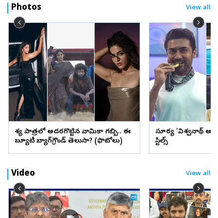
Photos
View all
వేశ్య పాత్రలో అదరగొట్టిన వామికా గబ్బి.. ఈ
సూర్య ‘విశ్వనాథ్ అం
బ్యూటీ బ్యాగ్‌గ్రౌండ్‌ తెలుసా? (ఫొటోలు)
స్టిల్స్
Video
View all