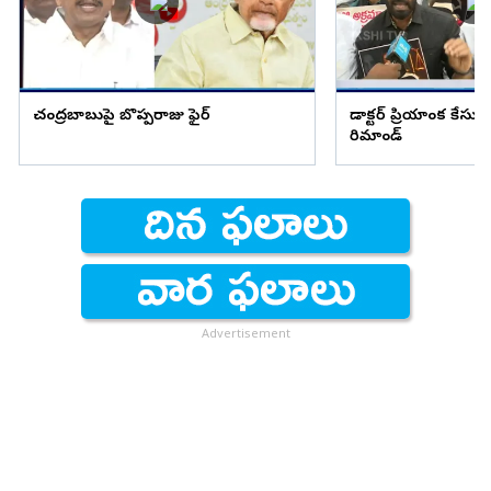
చంద్రబాబుపై బొప్పరాజు ఫైర్
డాక్టర్ ప్రియాంక కేసు
రిమాండ్
Advertisement