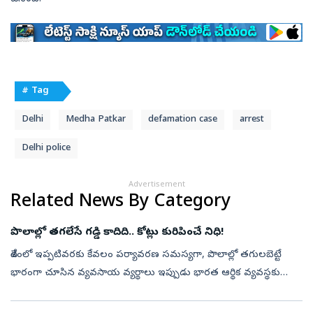
# Tag
Delhi
Medha Patkar
defamation case
arrest
Delhi police
Advertisement
Related News By Category
పొలాల్లో తగలేసే గడ్డి కాదిది.. కోట్లు కురిపించే నిధి!
దేశంలో ఇప్పటివరకు కేవలం పర్యావరణ సమస్యగా, పొలాల్లో తగులబెట్టే
భారంగా చూసిన వ్యవసాయ వ్యర్థాలు ఇప్పుడు భారత ఆర్థిక వ్యవస్థకు
సరికొత్త వాణిజ్య సరుకుగా (కమోడిటీ) రూపాంతరం చెందుతున్నాయి.
భారత్‌లో ఏటా దాదాప...