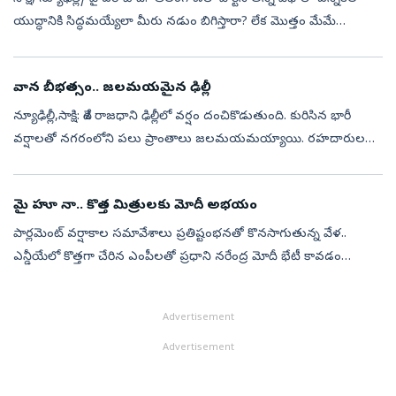
యుద్ధానికి సిద్ధమయ్యేలా మీరు నడుం బిగిస్తారా? లేక మొత్తం మేమే
కంట్రోల్‌లోకి తీసుకొని నడిపించాలా ? దీనిపై త్వరగా తేల్చుకొని స్పష...
వాన బీభత్సం.. జలమయమైన ఢిల్లీ
న్యూఢిల్లీ,సాక్షి: దేశ రాజధాని ఢిల్లీలో వర్షం దంచికొడుతుంది. కురిసిన భారీ
వర్షాలతో నగరంలోని పలు ప్రాంతాలు జలమయమయ్యాయి. రహదారులపై
నీరు నిలిచిపోవడంతో తీవ్ర ట్రాఫిక్ అంతరాయాలు ఏర్పడ్డాయి. పరిస్థితి తీవ్ర...
మై హూ నా.. కొత్త మిత్రులకు మోదీ అభయం
పార్లమెంట్‌ వర్షాకాల సమావేశాలు ప్రతిష్టంభనతో కొనసాగుతున్న వేళ..
ఎన్డీయేలో కొత్తగా చేరిన ఎంపీలతో ప్రధాని నరేంద్ర మోదీ భేటీ కావడం
రాజకీయ వర్గాల్లో ఆసక్తికర చర్చకు దారి తీసింది. ఈ ఉదయం కొత్త మిత్రులతో
ప్...
Advertisement
Advertisement