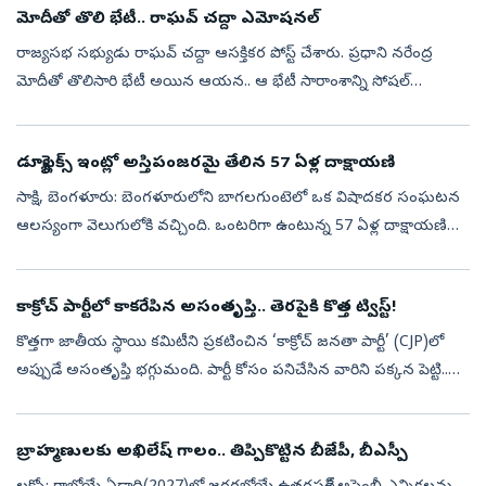
మోదీతో తొలి భేటీ.. రాఘవ్‌ చద్దా ఎమోషనల్‌
రాజ్యసభ సభ్యుడు రాఘవ్‌ చద్దా ఆసక్తికర పోస్ట్‌ చేశారు. ప్రధాని నరేంద్ర
మోదీతో తొలిసారి భేటీ అయిన ఆయన.. ఆ భేటీ సారాంశాన్ని సోషల్‌
మీడియాలో భావోద్వేగంగా ప్రదర్శించారు. ఈ సమావేశం తనకు ఎంతో విలువైన
అనుభూతి...
డ్యూప్లెక్స్‌ ఇంట్లో అస్తిపంజరమై తేలిన 57 ఏళ్ల దాక్షాయణి
సాక్షి, బెంగళూరు: బెంగళూరులోని బాగలగుంటెలో ఒక విషాదకర సంఘటన
ఆలస్యంగా వెలుగులోకి వచ్చింది. ఒంటరిగా ఉంటున్న 57 ఏళ్ల దాక్షాయణి
అనే మహిళ తన ఇంట్లోనే అనుమానాస్పద స్థితిలో అస్థిపంజరమై
కనిపించింది. ఆ ఇల్లు క...
కాక్రోచ్ పార్టీలో కాకరేపిన అసంతృప్తి.. తెరపైకి కొత్త ట్విస్ట్‌!
కొత్తగా జాతీయ స్థాయి కమిటీని ప్రకటించిన ‘కాక్రోచ్ జనతా పార్టీ’ (CJP)లో
అప్పుడే అసంతృప్తి భగ్గుమంది. పార్టీ కోసం పనిచేసిన వారిని పక్కన పెట్టి..
వ్యవస్థాపకుడికి సన్నిహితంగా ఉన్నవారికే కీలక పదవులు కట్టబె...
బ్రాహ్మణులకు అఖిలేష్‌ గాలం.. తిప్పికొట్టిన బీజేపీ, బీఎస్పీ