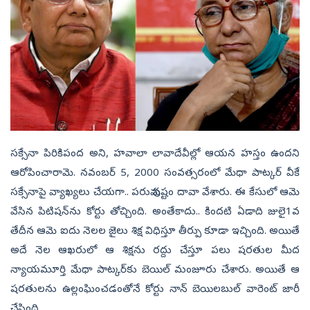
సక్సేనా పిరికిపంద అని, హవాలా లావాదేవీల్లో ఆయన హస్తం ఉందని
ఆరోపించారామె. నవంబర్‌ 5, 2000 సంవత్సరంలో మేధా పాట్కర్‌ వీకే
సక్సేనాపై వ్యాఖ్యలు చేయగా.. పరువు నష్టం దావా వేశారు. ఈ కేసులో ఆమె
వేసిన పిటిషన్‌ను కోర్టు తోచ్చింది. అంతేకాదు.. కిందటి ఏడాది జులై1వ
తేదీన ఆమె ఐదు నెలల జైలు శిక్ష విధిస్తూ తీర్పు కూడా ఇచ్చింది. అయితే
అదే నెల ఆఖరులో ఆ శిక్షను రద్దు చేస్తూ పలు షరతుల మీద
న్యాయమూర్తి మేధా పాట్కర్‌కు బెయిల్‌ మంజూరు చేశారు. అయితే ఆ
షరతులను ఉల్లంఘించడంతోనే కోర్టు నాన్‌ బెయిలబుల్‌ వారెంట్‌ జారీ
చేసింది.