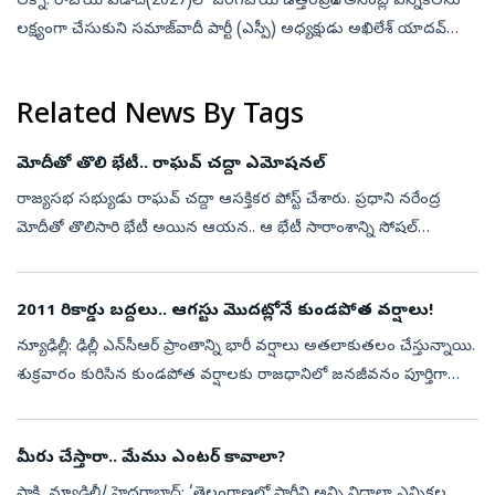
లక్నో: రాబోయే ఏడాది(2027)లో జరగబోయే ఉత్తరప్రదేశ్ అసెంబ్లీ ఎన్నికలను
లక్ష్యంగా చేసుకుని సమాజ్‌వాదీ పార్టీ (ఎస్పీ) అధ్యక్షుడు అఖిలేశ్ యాదవ్
చేపట్టిన ‘బ్రాహ్మణ ఓటు బ్యాంక్’ వ్యూహం రాజకీయ దుమారం రేపుతోంది...
Related News By Tags
మోదీతో తొలి భేటీ.. రాఘవ్‌ చద్దా ఎమోషనల్‌
రాజ్యసభ సభ్యుడు రాఘవ్‌ చద్దా ఆసక్తికర పోస్ట్‌ చేశారు. ప్రధాని నరేంద్ర
మోదీతో తొలిసారి భేటీ అయిన ఆయన.. ఆ భేటీ సారాంశాన్ని సోషల్‌
మీడియాలో భావోద్వేగంగా ప్రదర్శించారు. ఈ సమావేశం తనకు ఎంతో విలువైన
అనుభూతి...
2011 రికార్డు బద్దలు.. ఆగస్టు మొదట్లోనే కుండపోత వర్షాలు!
న్యూఢిల్లీ: ఢిల్లీ ఎన్‌సీఆర్ ప్రాంతాన్ని భారీ వర్షాలు అతలాకుతలం చేస్తున్నాయి.
శుక్రవారం కురిసిన కుండపోత వర్షాలకు రాజధానిలో జనజీవనం పూర్తిగా
స్తంభించిపోయింది. అనేక ప్రాంతాల్లో రోడ్లు జలమయం కాగా, వాహనాల...
మీరు చేస్తారా.. మేము ఎంటర్‌ కావాలా?
సాక్షి, న్యూఢిల్లీ/ హైదరాబాద్‌: ‘తెలంగాణలో పార్టీని అన్ని విధాలా ఎన్నికల