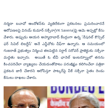
నర్మదా బచావో ఆందోళన్‌కు వ్యతిరేకంగా ప్రకటనలు ప్రచురించారనే
ఆరోపణలపై వినయ్‌ కుమార్‌ సక్సేనా(VK Saxena)పై ఆమె అప్పట్లో కేసు
వేశారు. అప్పుడు ఆయన అహ్మదాబాద్‌ కేంద్రంగా ఉన్న ‘నేషనల్‌ కౌన్సిల్‌
ఫర్‌ సివిల్‌ లిబర్టీస్‌’ అనే ఎన్జీవోకు చీఫ్‌గా ఉన్నారు. ఆ సమయంలో
గుజరాత్‌ ప్రభుత్వం నిర్మించ తలపెట్టిన సర్దార్‌ సరోవర్‌ ప్రాజెక్టుకు సక్సేనా
మద్దతు ఇచ్చారు. అయితే ఓ టీవీ ఛానెల్‌ ఇంటర్వ్యూలో తనను
కించపరిచేలా వ్యాఖ్యలు చేయడంతోపాటు పరువునష్టం కలిగించేలా పత్రికా
ప్రకటన జారీ చేశారని ఆరోపిస్తూ పాట్కర్‌పై వీకే సక్సేనా సైతం రెండు
కేసులు దాఖలు చేశారు.