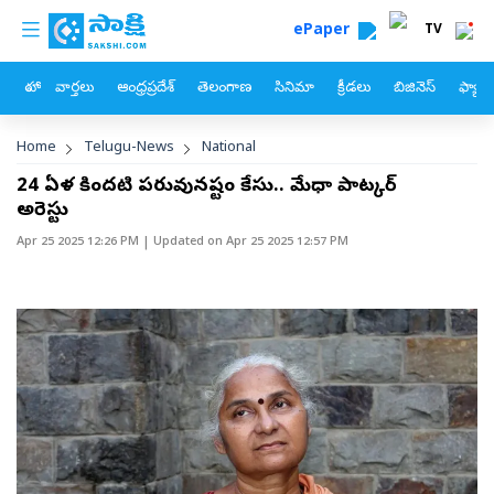
custom menu
Skip to main content
ePaper
TV
హోం
వార్తలు
ఆంధ్రప్రదేశ్
తెలంగాణ
సినిమా
క్రీడలు
బిజినెస్
ఫ్యామ
Breadcrumb
Home
Telugu-News
National
24 ఏళ్ల కిందటి పరువునష్టం కేసు.. మేధా పాట్కర్‌
అరెస్టు
Apr 25 2025 12:26 PM
| Updated on
Apr 25 2025 12:57 PM