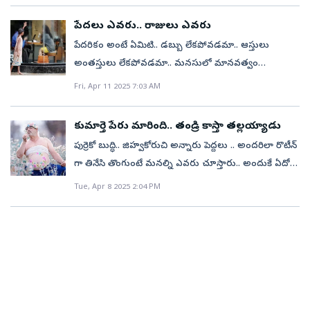
వంటివి అంచనావేసి ఆర్టిఫీషియల్ భాషా నమూనాకు
సిమ్మాద్రిప్పన్న
వాడే హీరో అని చెప్పుకునే పిల్లలేరీ... ఆ పిల్లగ్యాంగులు ఎక్కడా
ఫిక్స్ చేసుకుంటాను అని ఫిక్షయ్యాడు. దీంతో ఏకంగా ఎమ్మెల్యే
అంటే విశాఖ నుంచి బెజవాడకు డైరెక్ట్ విమాన సర్వీస్ లేదు..
తెచ్చుకున్నాను. బ్యాంక్ పరీక్షలు రాసి ఆఫీసర్ అయ్యాను...
తమను ఇన్నాళ్లూ సాదుకుని ఆదుకుని నిలబెట్టిన రామయ్య
అనుసంధానిస్తారు. అవి చెట్టుకు లింక్ చేస్తారు.. అప్పుడు చెట్టు
కనిపించవేం..ఒరేయ్ ఎండల్లో ఎక్కడికి తిరక్కండి.. పిల్లల్ని
పేదలు ఎవరు.. రాజులు ఎవరు
రామ్ దాస్ మాలోత్ కు ఒక లెటర్ రాసాడు.. ఇదిగో అన్నా.. నేను
రద్దు చేశారని తెలిసింది. దీంతో ఉదయం వెళ్లాల్సిన గంటా
నాకన్నా అప్పట్లో టెన్త్ ఇంటర్లో ఎక్కువ మార్కులు తెచ్చుకున్న
తానే కాలం ఒడిలో ఒదిగిపోతే మొక్కలు.. మానులు.. తీగలు
ఎలా ఫీలవుతుందన్నది అట్నుంచి మళ్ళీ మాటల రూపంలో
ఎత్తుకెళ్లే దొంగలు తిరుగుతున్నారు.. వాళ్లకు కానీ దొరికితే
మీ నియోజకవర్గంలో నాయకుణ్ణి పెళ్ళికి మాత్రం సీఎం రేవంత్
పేదరికం అంటే ఏమిటి.. డబ్బు లేకపోవడమా.. ఆస్తులు
మధ్యాహ్నానికి విజయవాడ చేరుకున్నారు.దీంతో ఆయన ‘ఆంధ్ర
మురళి అంకుల్ మా బ్రాంచిలోనే క్లర్క్ గా చేస్తున్నారు ..దీన్ని
లతలు అల్లాడిపోవా.. తలవంచి విలపించవా..ఎక్కడెక్కడో.. ఏ
మనకు వినిపిస్తారు. అంటే చెట్టుకు నీళ్లు లేకపోతె.. వేళ్ళు
మిమ్మల్ని మాయచేసి పిల్లులు.. కుక్కపిల్లల్లా మార్చేసి
రెడ్డిని తీసుకొచ్చే బాధ్యత నీదే అంటూ.. ఒక విజ్ఞాపన
అంతస్తులు లేకపోవడమా.. మనసులో మానవత్వం
టూ ఆంధ్ర వయా తెలంగాణ’ అంటూ ట్వీట్ చేశారు. ఈ పోస్టు
బట్టి నీకేం అర్థమైంది చెప్పు తల్లీ అన్నాడు.. ఆలోచించింది
రోడ్డుమీద ఏ లారీకింద పది నలిగిపోవాల్సిన గింజలను
దాహంతో అల్లాడే పరిస్థితి ఉంటే బహుశా.. దాహం.. దాహం..
తీసుకెళ్ళిపోతారు అని తల్లిదండ్రులు చెప్పి మరీ ఎండాకాలం
అందించాడు.. దాన్ని సదరు ఎమ్మెల్యే సీఎం కు ఫార్వార్డ్
కొరవడడమా.. ఎదుటివారి కష్టం చూడగానే కళ్ళు
మీద టీడీపీ హైకమాండ్ సీరియస్ అయింది. ఏదైనా ఉంటే పార్టీ
Fri, Apr 11 2025 7:03 AM
స్వీటీ.. మార్కులు ముఖ్యం కాదు.. కష్టపడి చదవాలి.. ఒక
ఏరుకొచ్చి ఒడిలో వేసుకుని భద్రంగా తీసుకెళ్లి అడవిలో ఓ చిన్న
కాసిన్ని నీళ్లు పోయండర్రా అంటుందేమో చెట్టు! ఆకలేస్తోంది..
కాసేపు నిద్ర పుచ్చడానికి తాపత్రయపడిన సందర్భాలేవీ..
చేసాడు.. మా ఊరి కుర్రాడికి పెళ్లి కుదిరింది.. మీరైతే రావాల్సిందే..
చెమర్చకపోవడమా అంటే ఎవరి అర్థాలు వారు చెబుతారు..
దృష్టికి తీసుకురావాలని లేనిపక్షంలో విమానయాన శాఖ మంత్రి
లక్ష్యాన్ని ఏర్పరచుకుని ముందుకు వెళ్తే నీలాగే మంచి పొజిషన్
గొయ్యి తీసి.. వాటిని నాటి.. పెరిగేవరకూ కంటికి రెప్పలా
ఎవరైనా ఓ గంపెడు ఎరువు తెచ్చి వేసి పుణ్యం కట్టుకోండర్రా
తల్లిదండ్రులు అలా నడుం వాల్చగానే పిల్లిలా అడుగులో
రాకుంటే నాకు ఇజ్జత్ పోయేలా ఉంది.. ఏదైనా చేసి రండి సారూ
కొందరి దృష్టిలో సంపద అంటే డబ్బు.. మరికొందరు ఐతే
రామ్మోహన్ నాయుడు కూడా మన వారే కదా ఆయనకు చెబితే
కు చేరుకోవచ్చు.. అంది కాస్త స్థిమిత పడుతూ.. మరి ఇప్పుడేం
చూసుకునేవారు. అవి పెరిగిపెద్దవవుతుంటే తన బిడ్డలే
కుమార్తె పేరు మారింది.. తండ్రి కాస్తా తల్లయ్యాడు
అని చెట్టు మ్రాన్పడిపోతుందేమో!.అంతేకాకుండా చెట్లకు
అడుగువేసుకుంటూ బయటకు పారిపోయి చెట్లకిందమామిడి
అంటూ ఆ ఎమ్మెల్యే కూడా సీఎం కు ఆ లెటర్ పంపాడు.
మానవత్వాన్ని మైన మించిన సంపద లేదంటారు.ఒక మహా
సరిపోయేది కానీ ఇలా ట్విటర్లోకి ఎక్కి రచ్చ చేయాలా అని
చేద్దాం అంటావ్..అన్నాడు శేఖర్.. నువ్వు అన్నట్లుగానే నా
ఎదుగుతున్న భావన. గాలికి ఒరిగిపోకుండా వాటికి తన
కాలజ్ఞానం ఉంటుందని విశ్వసిస్తున్న శాస్త్రవేత్తలు.. అడవుల్లో
పుర్రెకో బుద్ధి.. జిహ్వకోరుచి అన్నారు పెద్దలు .. అందరిలా రొటీన్
తోటల్లో చెట్లకింద జీడిపిక్కలు.. మామిడి టెంకలతో
మొత్తానికి సీఎం రేవంత్ రెడ్డికి ఎప్పుడు డేట్స్ కుదురుతాయో..
నగరంలో ఒక ధనవంతులు ఉండే ప్రాంతం.. పెద్దపెద్ద కార్లు ..
చీవాట్లు పెట్టింది. సీనియర్ ఎమ్మెల్యే అయినా ఇలా బాధ్యత
పాకెట్ మనీతో నీకు, అమ్మకు మంచి పార్టీ ఇస్తాను..ఇంటర్లో
చిటికెనవేలు మాదిరి ఓ కట్టెపుల్లను దాన్నుగా ఉంచి పెంచాడు.
ప్రజ్వరిల్లే కార్చిచ్చు వంటివాటిని ముందుగానే మనకు
గా తినేసి తొంగుంటే మనల్ని ఎవరు చూస్తారు.. అందుకే ఏదోటి
ఆటలాడుతున్న పిల్లలు ఏరీ.. ఏమైపోయారు వాళ్లంతా
భూక్యా గణేష్ పెళ్ళికి.. ముహూర్తం ఎప్పుడు ఫిక్స్ అవుతుందో
ఐదారు బెడ్ రూములు ఉండే ప్లాట్స్ .. అంతా కొట్లమీద
లేకుండా ఉంటే ఎలా అని అడిగింది.ఇదిలా ఉండగా.. వతిలో 5
ఇంకా బాగా చదివి మంచి సీట్ కొడతాను..సరేనా అంది స్వీటీ
అవి పెద్దవై పూలు.. పళ్ళు.. కాయలు ఇస్తుంటే పసిపిల్లాడి లెక్క
తెలుస్తుంది అని ఆశాభావం వ్యక్తం చేస్తున్నారు. చెట్టుతో
చేద్దాం.. సెంట్రాఫ్ అట్రాక్షన్ గా నిలుద్దాం అని భావించేవాళ్లు
చెరువులు ఎండిపోయే కాలం. బురదలో దిగి నిక్కర్ ఎగేసుకుని
Tue, Apr 8 2025 2:04 PM
చూడాలి.-సిమ్మాదిరప్పన్న
జీవించేవాళ్ళు .. వారికి కింది స్థాయి మనుషులు కనిపించరు..
వేల ఎకరాల్లో అంతర్జాతీయ విమానాశ్రయాన్ని నిర్మిస్తామని
కాన్ఫిడెంట్ గా.. ఎస్..అదీ లెక్క.. ఆ స్పిరిట్ ఉండాలి.. పదా మరి
కేరింతలు కొట్టేవాడు. ఎక్కడైనా మొక్కలు చెట్లు చనిపోయేలా
సంభాషన అనంతరం కొందమంది విద్యార్థులు మాట్లాడుతూ..
కొందరు ఉంటారు. అందులోభాగంగా కొందరు కోట్లు కోట్లు
చేపలు పట్టి ఇళ్లకు తీసుకెళ్తే ఎండల్లో మీకు ఇదేం పనిరా.. ఆ
అలాంటి కాలనీలో వీధుల్లో బెలూన్లు అమ్ముకునే ఓ తల్లి
గంటా వియ్యంకుడు, పురపాలక మంత్రి నారాయణ ప్రకటన
పార్టీ చేసుకుందాం అంటూ కూతుర్ని..భార్యను తీసుకుని
ఉంటే తన చేత్తో తీసుకెళ్లి నీళ్ళుపోసి వాటి ప్రాణం నిలబెట్టేవారు.
మనం సహచరులతో మాట్లాడడం సహజం.. కానీ ఇలా
ఖర్చుపెట్టి జంతువుల్లా మారేవాళ్ళు ఉండగా మరికొందరు..
బురదలో పురుగుపుట్రా ఉంటే ఎంత ప్రమాదం అని నాన్న టెంకి
చంటిబిడ్డను ఎత్తుకుని బెలూన్లు అమ్ముతూ తిరుగుతోంది. పైన
చేసిన తరుణంలోనే రాష్ట్రంలో అతిపెద్ద నగరమైన విశాఖపట్నం
బయటకు బయల్దేరాడు..::సిమ్మాదిరప్పన్న
ఒకటా రెండా.. దశాబ్దాలుగా లక్షలాది మొక్కలపాలిట
ప్రకృతితో సంభాషణ అనేది వింతగా ఉంది.. చెట్టు చెబుతున్న
రకరాలక పచ్చబొట్లు పొడిపించుకుని అందరిచేతా ఔరా
జెల్లలు తగిలించిన సన్నివేశాలు ఊళ్లలో లేవేంది..స్కూళ్లకు
ఎండ దహించేస్తోందో. రోళ్ళు పగిలిపోయే ఎండ.. ఎవరో
నుంచి విజయవాడకు విమానమే లేదంటూ గంటా శ్రీనివాసరావు
దేవుడాయన .. దేవుడంటారో.. బిడ్డల్ని పెంచిన తండ్రి
భావాలు వింటుంటే అద్భుతంగా ఉందని
అనిపించుకుంటున్నారు. కొందరు రకరకాల డ్రెస్సులు వేసుకుని
సెలవులు ఇస్తున్నాను పట్నంలోని మామయ్య ఇంటికి వెళ్ళాలి
పుణ్యాత్ములు ఇచ్చిన అన్నం మూటను పట్టుకుని ఓ
ట్విట్టర్లో సెటైర్ వేశారు. అధికార పార్టీ నాయకుడివైన నువ్వు
అంటారోగానీ వనజీవి రామయ్య కన్నుమూత సమాచారం
అబ్బురపడుతున్నారు. :::సిమ్మాదిరప్పన్న
.. మరికొందరు చిత్రవిచిత్రమైన హెయిర్ స్టైల్స్ వేసుకుని జనాన్ని
అంటూ నాలుగురోజులు ముందే నిక్కర్లు .. చొక్కాలు సంచిలో
అపార్ట్‌మెంట్‌ ముందున్న పెద్ద క్రోటన్ మొక్క వద్ద కూర్చుంది
ప్రభుత్వం పరువు తీయడం ఏమిటని అధిష్టానం
వనానికి అందింది.. .. మొక్కలను చేరింది.. తీగలకు తెలిసింది ...
ఆకర్షిస్తుంటారు. మరికొందరు తమ కార్లను.. ఇళ్లను
సర్దుకుని అమ్మను కంగారు పెట్టె పిల్లకాయలు లేనేలేరేం...
తల్లి.అన్నం మూట విప్పి బిడ్డకు ముద్ద లోపలకు వెళ్ళబోతున్న
ప్రశ్నించింది.వాస్తవానికి గంటా శ్రీనివాస్ గతంలో కూడా
మానులకు చెవినపడింది..క్షణాల్లో వార్త అడవంతా
రకరకాలుగా డిజైన్లు చేయించి అందరిచేతా ఔరా