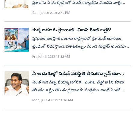
వస్తాయి.. వీడికి ఇల్లు సంసారం తిన్నగా ఉండదు.. పైగా చేతిలో
ఎవరూ పాజిటివ్‌గా ప్రచారం చేయక్కర్లేదు... బాగోలేకపోతే ఎంత
నిబంధనల సంకెళ్లు విధించింది. నేడు నెల్లూరులో జైల్లో ఉన్న
ప్రజలను ఏ మార్చడంలో పవన్ కళ్యాణ్‌ను మించిన వాళ్లు
మైనింగ్ కార్యకలాపాలను దగ్గరుండి చూపిస్తుంది. ఆనందపు
వ్యాపారాలు మూసేస్తున్నానని ప్రకటించారు. గౌరవం సైతం
విషయంలో మాత్రం "ఏమో సార్ మాకు కనపడ దూ"
కారులో వెళ్లొచ్చు. ఆటోలూ ఉంటాయి. అక్కడికి వెళ్ళాక చిత్తడి
అప్పులున్నాయి కానీ షికార్లకు లోటుండదురా ... అబ్బా వీడికి
ప్రచారం చేసినా జనాలు థియేటర్కు వెళ్ళేది లేదు. ఈ విషయం
మాజీ మంత్రి గోవర్థన్ రెడ్డిని పరామర్శించేందుకు సైతం జగన్
లేరని మరో మారు రుజువైంది. పవన్ ప్రతిపక్షంలో ఉన్నప్పుడు
లోతులను మనకు అనుభవేకం చేస్తుంది. మామూలుగా
Sun, Jul 20 2025 2:49 PM
చిల్లుకుండలోని నీరులా రోజురోజుకూ తగ్గిపోతోంది.. గతంలో
అన్నట్లుగా ఉంటారు.ప్రతిపక్షాల మీద ఎగరడానికి మాత్రం
నేలల్లో నడిచేందుకు చెక్క వంతెనలు ఉంటాయి.. అటు ఇటు
మూణ్నెళ్లకు ఒక టూర్ ఉండాల్సిందే... వీడికి తడి తక్కువ..
ఎన్నో మార్లు స్పష్టమైనది. అయినా సరే పవన్ కళ్యాణ్ తనకు
వెళ్లబోగా రూల్స్ పేరిట కట్టడి చేస్తోంది.గతంలో వైఎస్‌ జగన్
ఆయా సందర్భాల్లో ఎన్నో మార్లు నాటి వైఎస్ జగన్‌పై
అయితే గనుల్లోకి మనలను పంపరు కానీ టూరిజం శాఖ అన్ని
గౌరవంగా ఉండే వేమిరెడ్డి కుటుంబం ఇప్పుడు పరువు.. పరపతి
ముందు నిలబడే పవన్ కళ్యాణ్ తన శాఖకు సంబంధించిన ఓ
చూస్తూ.. పక్షుల కిలకిలలు వింటూ.. మధ్య మధ్యలో
తమాషా ఎక్కువ.. మమ్మల్ని తీసుకెళ్లచ్చుగా .. ఏదైనా నీలాగా
తాను ఓ దైవంశ సంభూతుడుగా భావించుకుంటూ మనల్ని
అధికారంలో ఉండగా ప్రతిపక్షంలో ఉన్న లోకేష్.. చంద్రబాబు
చెలరేగిపోయారు. సమయం సందర్భం లేకుండా
భద్రతా చర్యలు తీసుకుని ఇనుము.. బొగ్గుగనుల్లోకి తీసుకెళ్లి
కోల్పోయి అవమానకర పరిస్థితుల్లో పదవుల్లో
జిల్లా అధికారిని తెలుగుదేశం ఎమ్మెల్యే లం** అంటూ
కుక్కలకూ ఓ క్రూయిజ్.. వీఐపీ రేంజ్‌‌ లగ్జరీ!
ఎదురయ్యే పిల్లులు.. నీటి కుక్కలను పలకరిస్తూ లోపలి
బతకడం కష్టం మామా.. ఇలా రకరకాల కామెంట్ల రూపంలో
ఎవడ్రా ఆపేది అంటూ జనసేన కుర్రాల్లను రెచ్చగొట్టి మరీ
ప్రజల్లోకి వెళ్లి ప్రభుత్వాన్ని ఇష్టానుసారం దూషించలేదా?. నాటి
గంగవెర్రులెత్తిపోయారు ..ఏయ్ జగన్ అంటూ
మనకు ఆ మొత్తం ప్రక్రియ చూపిస్తుంది .. ఆసక్తి ఉన్న
కొనసాగుతున్నారని నెల్లూరు జనం చెప్పుకుంటున్నారు..-
బూతులు తిట్టినా కిక్కురుమనడం లేదు. ఇటీవల ప్రభుత్వం
వెళ్లొచ్చు.. ఇంకా బోట్లో కూడా అదంతా సరదాగా తిరిగి
ప్రస్తుతం ఆంధ్ర-తెలంగాణ రాష్ట్రాలలో క్రూయిజ్ టూరిజం
సైడ్ ఎఫెక్ట్స్ వస్తాయి .. అలాగని మన పయనం ఆగొద్దు.. ఎవరికీ
హడావిడి చేశారు. మొదటి రోజు కేవలం ఫ్యాన్స్ జనసేన
ప్రభుత్వాన్ని.. అధికారులను.. పోలీసులను దునుమాడలేదా?.
ఊగిపోయారు.అసలు ప్రైవేట్ వ్యక్తులు నిర్మించే సినిమాలకు
పర్యాటకులు జార్ఖండ్ వెళ్లి గనుల్లో అలా తిరిగిరావచ్చు.మరింత
సిమ్మాదిరప్పన్న.
ప్రేరేపించగా పోలీసులు ఇష్టానుసారం తమ నాయకులపై
ప్రశాంతమైన వాతావరణంలో అలా సేద దీరవచ్చు. ఇంతకూ
ట్రెండింగ్ నడుస్తోంది. విశాఖపట్నం నుంచి మద్రాస్ అండమాన్
సమాధానం చెప్పొద్దు.. మెడిసిన్ కూడా అంతేగా... సైడ్ ఎఫెక్ట్స్
కార్యకర్తలు మాత్రం థియేటర్లో గందరగోళం సృష్టించి
లోకేష్ అయితే ఏకంగా రాష్ట్రంలో ఆ చివర నుంచి ఈ కొసకు
సంబంధించి టికెట్లు ధరలు నిర్ణయించే అధికారం ప్రభుత్వానికి
ఎత్తులో సిక్కిం టూరిజం ... యుద్ధభూమిపై
కేసులు పెడుతున్నారు. జిల్లాలో పోలీసులు అండగా మద్యం
ఈరోజు స్పెషల్ ఏమిటి?ఏటా జూలై 26ను ప్రపంచ మ్యాంగ్రోవ్
తదితర ప్రాంతాలకు కార్డాలియా అనే లగ్జరీ క్రూయిజ్ నౌక
వస్తాయి కదాని మందులు మానేయలేం.. అలాగే మనసుకు
చెలరేగిపోయారు..తీరా సాయంత్రానికి రకరకాల వెబ్సైట్లు సోషల్
Fri, Jul 18 2025 11:32 AM
నడుస్తూ అడుగడుక్కీ వైఎస్‌ జగన్‌ను తిడుతూనే వెళ్లారు. మరి
ఎక్కడిది అంటూ నిలదీశారు... తన సినిమాలకు సంబంధించి
రణనినాదంఅందరూ వెళ్ళేదారిలో వెళ్ళితే సక్సెస్ రాదన్న
దందా నడుస్తోంది. డీఐజీలు.. కొంతమంది సీఐలు మాఫియా
పరిరక్షణ దినోత్సవంగా జరుపుకోవాలని ఐక్యరాజ్య సమితి
తిరుగుతోంది. దీనికోసం ఇప్పటికే పర్యాటకులు సముద్ర
థెరఫీ కావాలంటే ప్రయాణాలు చేయాలి.. కాస్త డబ్బుల పరిస్థితి
మీడియా చానెళ్లలో రివ్యూలతోబాటు చూసినవాళ్లు చెప్పిన మౌత్
నాడు ప్రభుత్వం ఇన్ని అడ్డంకులు పెట్టలేదు కదా. మరి నేడు
అవసరమైతే ప్రజలకి ఫ్రీ షో చూపిస్తానని టికెట్ల ధరల కోసం
సూత్రాన్ని గుర్తెరిగిన సిక్కిం ఇప్పుడు ఏకంగా వార్ జోన్ లోకి
డాన్లుగా ఉంటున్నారు అంటూ ప్రతిపక్ష నేత వైఎస్ జగన్మోహన్
చెబుతోంది. అందుకే ఈ ప్రత్యేక కథనం. మరింకెందుకు
ప్రేమికులు టికెట్లు బుక్ చేసుకుంటున్నారు. సకల సౌకర్యాలతో
చూసుకుని తరచూ చిన్నదో పెద్దదో టూర్ వేస్తుండాలి..
పబ్లిసిటీ దెబ్బకు రెండోరోజుకు అసలు రంగు
చంద్రబాబు ప్రభుత్వం జగన్‌ను చూసి ఇంతగా ఎందుకు
ప్రభుత్వం దగ్గరకు వెళ్లేది లేదని డైలాగులు కొట్టారు.మొత్తానికి
నీ అడుగుల్లో నడిచే పరిస్థితి తీసుకొచ్చావ్‌ కదా
తీసుకెళ్తోంది. గతంలో చైనా సైనికులతో మన భారత సైనికులు
రెడ్డి ఆ మధ్య చేసిన ఆరోపణలపై క్షణంలో పవన్ కళ్యాణ్
కాకినాడ వెళదాం.. మడ అడవులు చూద్దాం.. గోదావరిలో
కూడిన స్పా, బార్, లగ్జరీ రెస్టారెంట్లు.. రకరకాల రుచులు..
జగనూ..!
ఆరోగ్యంగా ఉండాలి.. కొప్పెర గాంధీ ట్రావెల్ థెరఫిస్ట్
బయటపడింది.సినిమా బాలేదు.. నాసిరకంగా ఉంది..
కలవరపడుతోంది. తమ ప్రభుత్వ అసమర్థత.. వైఫల్యాల మీద
ఇప్పుడు తాను అధికారంలోకి వచ్చాక హరిహర వీరమల్లు
తలపడి వీరత్వాన్ని చూపిన డోక్లామ్ వద్దకు తీసుకెళ్తాం.. మన
ఎంత పని సేచ్చి వయ్యా జగనూ.. ఎంగిలి చేత్తో కాకిని కూడా
స్పందించేశారు. పోలీసులను ప్రభుత్వ అధికారులను ఎవరైనా
పరవశిద్దాం. -సిమ్మాదిరప్పన్న
క్యాసినోలు.. వినోదం.. పబ్.. డ్యాన్సులు వంటి కార్యక్రమాలతో
అవాస్తవాలను చరిత్రగా చెప్పడానికి చేసిన ప్రయత్నం
ప్రజలు జగన్‌ కలుస్తున్నారని భయమా?. గెలిచినా ఓడినా
సినిమా రిలీజుకు వచ్చింది. దాదాపు ఐదేళ్లు క్రితం షూటింగ్
వీరుల సింహనాదాన్ని వినిపిస్తాం రండి అని సిక్కిం పిలుస్తోంది.
తోలడం ఇష్టం లేని చంద్రబాబుకు సంక్షేమం అంటే ఏంటో
ఏమైనా అంటే ఊరుకునేది లేదు.. వెంటాడి కొడతాం అన్నట్లుగా
అలరించే ఈ కార్డియాలో టికెట్లు కోసం యమగిరాకీ ఉంది.
బెడిసికొట్టింది అనే టాక్ జనంలోకి వెళ్లిపోయింది. దీంతో ఇక
ప్రజల్లో ఆదరణ తగ్గని జగన్ మళ్ళీ సమాజంలో తిరిగితే
మొదలైన ఈ చిత్రం అపుడపుడూ షూటింగ్ చేసుకుంటూ
హిమాలయాలను తాకే కొండ శిఖరాలవద్ద భారత చైనా
నేర్పిస్తండావు. మీ నాయన ఆయనకి పాలన అంటే ఏంటో
మాట్లాడారు.అదే జనసేన నాయకులు కార్యకర్తలు తెలుగుదేశం
Mon, Jul 14 2025 11:16 AM
ఒకరోజు ప్రయాణానికి దాదాపు పది పన్నెండు వేల రూపాయలు
సినిమా ఫ్లాప్ అంట కదా మరి వెళ్లొద్దులే అని జనం వెనుకడుగు
ప్రభుత్వ బండారం బట్టబయలు అవుతుందని
మొత్తానికి ఆమధ్య నిర్మాణం పూర్తి చేసుకుంది. డిప్యూటీ సీఎం
సైనికులమధ్య చిన్నపాటి యుద్ధమే జరిగింది. చైనీయులను
చూపిస్తే,ఇప్పుడు నువ్వు నేర్పించినావు కదా... తండ్రికి మించిన
వాళ్ల చేతుల్లో తన్నులు తింటున్నారు కనిపించినట్లు..
ఖర్చు అవుతుంది. సంపన్నులు తమ కుటుంబాలతో..
వేశారు. మూడో రోజుకు థియేటర్లు మొత్తం ఖాళీ ఖాళీగా
కలవరమా?.ప్రజాస్వామ్యంలో ప్రభుత్వాన్ని నిలదీసే హక్కు,
అయ్యాక కూడా పవన్ ఆ సినిమా షూటింగ్‌లో పాల్గొన్నారు..
మనవాళ్ళు తుక్కుతుక్కుకింద కొట్టి సరిహద్దుల ఆవలకు
తనయుడువు అయితివి అబ్బా.. ఎంత పని సేచ్చి వయ్యా
వినిపించనట్లుగా పవన్ కళ్యాణ్ ఉంటారు. దీంతోపాటు తాజాగా
స్నేహితుల బృందాలు.. లవర్స్ కూడా ఇందులో వెళ్లడానికి ఆ
కనిపిస్తున్నాయి. దీంతో పవన్ కళ్యాణ్ కు వాస్తవం బాధపడింది.
బాధ్యత ప్రతిపక్షానికి ఎప్పటికీ ఉంటుంది.. ఆ హక్కును
మొత్తానికి రిలీజ్ డేట్ వచ్చేసరికి పవన్‌లోని ఆర్థిక అవకాశవాది
తరిమేసిన ప్రదేశమే ఈ డోక్లామ్ .. అక్కడికి తీసుకెళ్తాం అని
జగనూ.. అంటూ కడప ఆర్ట్స్ కాలేజీ వద్ద గుర్తు తెలియని
శ్రీకాళహస్తి నియోజకవర్గం జనసేన ఇన్చార్జి వినుత ఏకంగా తన
అనుభూతిని పదిలపరచుకోవడానికి
సినిమా ఫ్లాప్ అని ఒప్పుకోవడానికి మనసు అంగీకరించక
కాలరాయడం అంటే అది నియంతృత్వమే అవుతుంది. ఇక
బయటకు వచ్చాడు.అవసరం అయితే తాను ఫ్రీగా సినిమా
సిక్కిం పిలుస్తోంది.'రణ భూమి దర్శన్' అంటూ దీనికి ప్రత్యేక
వ్యక్తులు ఏర్పాటు చేసిన ప్లెక్సీ అటుగా వెళ్లే వారిని ఆకర్షిస్తుంది.
డ్రైవర్‌ రాయుడిని హత్య చేసిన విషయంలో తమిళనాడు
ఉవ్విళ్లూరుతున్నారు.ఇందులో వింత ఏమీ లేదు.. మనుషులు