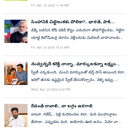
పీచుమామిడి టెంకకు పీచు అధికంగా ఉంటుంది. రసాన్ని
తనకు కూడా ఏమాత్రం సమాచారం లేదని బాధ్యత వహిస్తే
రప్పలు మినహా ప్రాణమున్న ఏ జీవీ అతీతం కాదు ..
కొనుగోళ్లు తగ్గినాయి అని ట్రేడ్ విశ్లేషకులు అంటున్నారు. ఆర్థిక
శత్రుభయం .. ఈ స్కూటీ డిక్కీ ఐతే నీడ.. పైగా సేఫ్.. అందుకే
Fri, Apr 25 2025 11:42 AM
పీల్చేకొద్దీ ఊరుతూనే ఉంటుంది. అందుకే ఎన్ని తిన్నా
పరిస్థితి వేరుగా ఉండేది అన్నట్లుగా ఆయన మాట్లాడారు. నాటి
మినహాయింపు లేదు. కొన్నికొన్ని జీవులు తమకు వచ్చిన
మాంద్యం ప్రభావంతో ఖరీదైన సౌందర్య సాధనాలు.. క్రీములు
ఇక్కడకు ఇద్దరూ ఫిక్షయారు .. అయ్యో.. పనికిమాలిన మొగుడు
ఇంకోటి..ఇంకోటి అనేలా ఉంటాయి..
సంఘటనకు వైఎస్ జగన్ ప్రభుత్వం పూర్తి బాధ్యత అని
అనారోగ్యాన్ని, అస్వస్థతను తమతమ అలవాట్లను బట్టి
కొనడానికి మహిళలు వెనుకాడుతున్నారు. వేలకువేలు పెట్టి
అనుకున్నాను కానీ తెలివైనవాడే.. మంచి సైట్ చూసాడు అని
సింహానికి చిట్టెలుకకు పోలికా?.. భారత్‌, పాక్‌
దుమ్మెత్తి పోశారు.నేడు సౌండ్ లేదేం అశోక్ రాజానేడు
మాన్పుకుంటాయి.. మళ్ళీ ఆరోగ్యాన్ని సంతరించుకుంటాయి.
పార్లర్లకు వెళ్ళడానికి ఇష్టపడని మహిళలు.. పోనీ మంచి లిప్ స్టిక్
బలాబలాలు ఇలా..
కిచకిచలాడింది.. పెళ్ళాం పిచ్చుక.. మొత్తానికి రెండ్రోజుల్లో కొన్ని
డిక్కీ బలిసిన కోడి చికెన్ కొట్టు ఎదురుగా తొడగొట్టిందట.. గట్టిగా
సింహాచలం అప్పన్న స్వామికి చందనోత్సవం సందర్భంగా తొలి
పులులు.. కుక్కలు.. చిరుతలు.. ఆవులవంటివి ఒంటిమీద
అయినా కొనుక్కుందాం అని నిర్ణయించుకుని వాటితో
చిన్న పుల్లలు. ఎండుగడ్డివంటిది తెచ్చి పెట్టారు.. ఇదేంటి
యాభై కిలోమీటర్ల దూరం వెళ్లేందుకు మిలిటరీ వాహనాలకు
దర్శనం చేసుకుని పట్టు వస్త్రాలు సమర్పించేది కూడా
గాయాలైతే వాటిలాలాజలంతోనే వాటిని తగ్గించుకుంటాయి..
సర్దుకుంటున్నారట. అందంగా ఉండాలంటే పార్లర్ కు మాత్రమే
అనుకుంటి తీసేసి పక్కన పడేసినా మళ్ళీ రెండ్రోజుల్లో ఇద్దరూ
డీజిల్ పోయలేరు.. ఒకసారి ఫైటర్ జెట్లను ట్రయల్ రన్
విజయనగరం పూసపాటి కుటుంబీకులే. గతంలో
Fri, Apr 25 2025 10:21 AM
నాలుకతో నాకడం ద్వారా గాయాన్ని నయం చేసుకుంటాయి..
వెళ్లాలా ఏంటి వదినా.. ఇదిగో ఈ లిప్ స్టిక్ వేసుకున్నాక నేను
కలిపి మొత్తం డిక్కీ సగం నింపేశారు. పోన్లే ఏమవుతుందో అని
తీయాలంటే లక్షలు ఖర్చు.. దానికి చేతగాదు.. యుద్ధ
ఆనందగజపతి రాజు ఈ సాంప్రదాయం పాటించగా నేడు అశోక్
మరి కాలజ్ఞానిగా పేరొందిన కాకికి ఒంట్లో బాలేకపోతే ఏం
చాలా అందంగా ఉన్నానని మీ అన్నయ్యగారు మెచ్చుకున్నారు
జాలితో డిక్కీని. బండికి ముట్టుకోకుండా వదిలేశాం. నెలరోజులు
ట్రయాంకర్లకు ఆయుధాలు.. వంటివి ఫిక్స్ చేయాలంటే నట్లు ..
గజపతి అప్పన్నకు చైర్మన్ హోదాలో పట్టు వస్త్రాలు సమర్పిస్తూ
చేస్తుందో తెలుసా .. చీమలు ఎక్కువగా ఉన్న పుట్టదగ్గరకు
నువ్వన్నదే కరెక్ట్ నాన్నా.. మార్కులకన్నా లక్ష్యం
అంటూ ఒకరికోరు చెప్పుకుంటున్నారట.దీంతో మహిళలు జస్ట్
బండి ముట్టుకోకపోతే బ్యాటరీ పోతుందేమో. మళ్ళా స్టార్ట్
బోల్టులు కరువే.. అసలు సైనికులకు యూనిఫారాలు. బూట్లు
వస్తున్నారు. మరి దేవాలయ చైర్మన్గా ఆయనకు ఈ దుర్ఘటనతో
మిన్న
వెళ్తుంది. అక్కడ చుట్టూ చీమలు ఉన్న స్థలాన్ని చూసుకుని
లిప్ స్టిక్ కొనుక్కుంటో సంతృప్తి చెందుతూ ఖర్చులు
స్వీటీ ఎక్కడుంది.. మంచి మార్కులతో టెన్త్ పాస్ అయింది కదా..
అవ్వదేమో అనే చర్చ వచ్చినా.. పోన్లే ఒక పక్షి కుటుంబానికి
కూడా కొత్తవి ఇవ్వాలంటే పాతవాటికి మాసికాలు వేసుకుని
సంబంధం లేదా..? బాధ్యత లేదా ? అంత పెద్ద ప్రమాదం జరిగి
తన కాళ్ళ చుట్టూ చేమలు ఉండేలా ప్లాన్ చేసుకుని అక్కడ
తగ్గిస్తున్నారట. అందుకే లిప్ స్టిక్ అమ్మకాలు పదిశాతం
ఇదిగో తనకు ఇష్టమైన స్వీట్ తీసుకొచ్చాను.. వెళ్ళి ఇవ్వు..
ఆసరాగా నిలిచాం చాలు అనే భావనతో బండి అలాగే
రోజులీడుస్తున్న దారుణం. భారత్ నుంచి గోధుమపిండి ఇస్తే
ఏడుగురు ప్రాణాలు కోల్పోయి మరికొందరు ఆసుపత్రిపాలవగా
కూర్చుంటుంది. కదలకుండా రెక్కలు చాచి
పెరిగాయట. మరోవైపు పురుషులు కూడా ప్యాంట్ షర్ట్. వంటివి
అసలు ఇంతకూ తను ఎక్కడుంది.. ఆఫీసునుంచి వస్తూనే
వదిలేశాం...నాలుగు రోజుల్లో దానిలో రెండు గుడ్లు పెట్టింది..
Wed, Apr 23 2025 6:02 PM
తప్ప మూడుపూటలూ ముద్దకు ఠికాణాలేని కరువు
ఆయన మాత్రం ఏ మాత్రం నోరు విప్పడం లేదు. ఉత్సవాలకు
నిలబడుతుంది..ఒక్కో చీమా తన శరీరంలోకి చొరబడి
బావుంటే చాలు లోపల వేసుకునే చెడ్డీలకు అంత ఖర్చు
భార్య పావనిని అడిగాడు అడిగాడు శేఖర్ .. ఆ..అయింది..కానీ
దానికి కాపలాగా తల్లి అక్కడే స్కూటీ దగ్గర్లో ఉంటే తండ్రి
బతుకులు.. అలాంటి పాకిస్తాన్ ఇప్పుడు భారత్ కు సవాల్
ముందు మంత్రులతో పాటు ఆయన కూడా సమీక్షలో పాల్గొని
కొడుతుంటాయి.. అయినా సరే కాకి ఏమాత్రం కదలిక లేకుండా
ఎందుకు ఉన్నవాటినే ఏదోలా సర్దుబాటు చేసుకుందాం..
దానికి మార్కులు సరిపోవట.. దాని అంచనాకు సరిపడా
ఎక్కడెక్కడికో తిరిగి ఏదేదో తెచ్చిపెట్టేవాడు. అన్యోన్య
విసురుతోంది. అంతర్జాతీయంగా భారత్‌కు ఉన్న విలువ,
రేవంత్ రావాలి.. నా లగ్గం జరగాలి
ఆహా ఓహో అది చేశాను ఇది చేశాం అంటూ ఫోటోలు
నిలబడుతుంది. అతడు సినిమాలో బ్రహ్మానందం మాదిరి
వాటికోసం మళ్ళీ డాలర్లు ఎందుకు తగలెయ్యాలి.. లోపల వేసేది
రాలేదని ఏడుస్తూ బెడ్ రూములో కూర్చుంది.. ఎంత చెప్పినా
దాంపత్యం.. ఒక్కోరోజు రెండూ ఆ స్కూటీ దగ్గర్లోనే కూర్చు
గౌరవం.. మార్కెట్ వాల్యూ.. సైనిక.. ఆర్థిక సంపత్తితో పోలిస్తే
ప్రకటనలు ఇచ్చి ఇంటికి వచ్చారు తప్ప ప్రమాదం జరిగి ఇన్ని
బాబూ. గణేష్ .. పెళ్లి కుదిరిందట కదా.. మరి ముహుర్తాలు
కమాన్.. హిట్.. హిట్ మీ యార్... అన్నట్లుగా కమాన్.. రండి..
ఎవరు చూస్తారు అంటున్నారట. మొత్తానికి మాంద్యం ప్రభావం
వినదాయే మీరే వెళ్ళి దాన్ని బుజ్జగించండి అంటూ
బహుశా పిల్లల భవిష్యత్ గురించి కావచ్చు కిచకిచలతో చర్చలు
పాకిస్తాన్ ఒక పిపీలికం.. కానీ ఏదో తెగింపు.. దేశంలో పోతున్న
ప్రాణాలు గాలిలో కలిసిపోయిన ఆయన ఏమాత్రం స్పందించడం
తీసారా.. ఎప్పుడట మరి.. అడిగారు ఊరి జనం.. ఏమో నాకూ
కుట్టండి ... అందరూ కలిపి ఒకేసారి కుట్టండి అంటూ అలాగే
చెడ్డీల మీద కూడా పడింది. -సిమ్మాదిరప్పన్న.
వంటింట్లోంచి చెప్పింది పావని..ఓహ్.. అలాగా అనుకుంటూ
పెట్టేవి.. అరుదైన నల్ల పిచ్చుకలు. కంఠం వద్ద ఎర్రని జీర..
పరువును కాపాడుకునేందుకు ఏదో ఒక బిల్డప్ ఇస్తూ అక్కడి
గాని.. దేవాలయ ట్రస్ట్ బోర్డు తరఫున ఓ ప్రకటన కానీ
తెలీదు.. చెప్పాడు గణేష్.. అదేందిరా అట్లా చెబుతావ్.. ఈనెల..