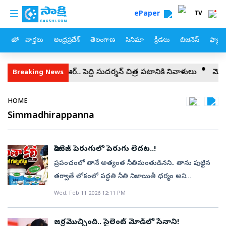
custom menu
Skip to main content
ePaper
TV
హోం
వార్తలు
ఆంధ్రప్రదేశ్
తెలంగాణ
సినిమా
క్రీడలు
బిజినెస్
ఫ్యామ
్లికి కేసీఆర్‌.. పెద్ది సుదర్శన్‌ చిత్ర పటానికి నివాళులు
మెడికో ప్రియాంక కే
Breaking News
Breadcrumb
HOME
Simmadhirappanna
హెరిటేజ్ పెరుగులో పెరుగు లేదట..!
ప్రపంచంలో తానే అత్యంత నీతిమంతుడినని.. తాను పుట్టిన
తర్వాతే లోకంలో పద్ధతి నీతి నిజాయితీ ధర్మం అని
ఉద్భవించాయని చెప్పే చంద్రబాబు తాను నిర్వహించే హెరిటేజ్
Wed, Feb 11 2026 12:11 PM
పెరుగులో పెరుగు లేకుండానే కేవలం కల్తి ఉత్పత్తులను
మార్కెట్లోకి పంపించి కోట్లు కొల్లగొడుతున్నారు. శకునం చెప్పే
జర్రమొచ్చింది.. సైలెంట్‌ మోడ్‌లో సేనాని!