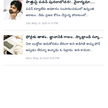
52 సీట్లున్న పూర్వపు రాయలసీమ నాలుగు జిల్లాల్లో కూటమికి
కార్యకర్తలు నమ్ముతున్నారు. అన్నిటికి మించి చంద్రబాబు
సర్కారుకు లిక్కర్ వ్యాపారం ద్వారా భారీ ఆదాయం వచ్చింది..
పొత్తుపై పవన్ పునరాలోచన!.. వైరాగ్యమా..
ఎగరేస్తున్నారు. ::: సిమ్మాదిరప్పన్న
దూరీపోవడమే కాకుండా.. ఇటు హోంశాఖ తో పాటు ప్రతిపక్షాల
నేపథ్యంలో కూటమి ప్రభుత్వం సెల్ఫ్ చెక్ చేసుకుంటోంది.బాబు
చెప్పేశారు. చంద్రబాబు, లోకేష్ ఎటువంటి పరిస్థితుల్లో కూడా
గొండా జిల్లాలో ఇలాగే ఓ కోర్టు అటెండర్ తనకు తాజా స్నాక్స్
45 స్థానాలు దక్కాయి. వైఎస్సార్సీపీ కడపలో 3, చిత్తూరు..
వికారమా!!
బంధువు అయిన పురందేశ్వరి కబ్జా నుంచి బిజెపిని
పైగా వీధుల్లో ఇష్టానుసారం దుకాణాలు.. అక్రమ బెల్ట్ షాపులు
పవన్ కళ్యాణ్‌కు అధికారం సంపాదించడంలో ఉన్నంత
మీద కేసులు పెట్టే బాధ్యత వారిని టార్చర్ చేసే వ్యవహారాలన్నీ
పాలన ఎలా ఉంది అంటూ ప్రజలకు ఐవీఆర్ ఫోన్ కాల్స్
పవన్ కల్యాణ్‌కు ప్రభుత్వంలో ప్రాధాన్యం ఇవ్వడానికి
పెట్టలేదని.. చెడిపోయిన మిక్చర్ ఇచ్చాడన్న కారణంతో సదరు
కర్నూలులో రెండేసి చొప్పున మొత్తం ఏడు స్థానాల్లోనే గెలిచింది.
విడిపించడం అతి పెద్ద అడుగు అని పార్టీ కార్యకర్తలు
కూడా లేకపోవడంతో రాష్ట్రం ప్రశాంతంగా ఉంది. మద్యం
ఆరాటం.. నేడు ప్రజల కోసం చేస్తున్న పోరాటంలో
చూస్తున్న లోకేష్ ఏకంగా విద్యాశాఖను మాత్రం గాలికి
వస్తున్నాయి. ఏడాదిలోనే పనితీరును మదింపు
అంగీకరించరు. ఎన్నటికీ పవన్ వారి తాబేదారిగా మాత్రమే
జడ్జి కోపానికి వచ్చి ఏకంగా ఆ ఉద్యోగికి లీగల్ నోటీసులు
అయితే ప్రస్తుతం పరిస్థితి తారుమారైంది సర్వేలు
భావిస్తున్నారు. బిజెపిని చంద్రబాబు కాళ్ళ వద్ద తాకట్టు పెట్టి తన
ద్వారా భారీ ఆదాయం రావడంతోవైఎస్‌ జగన్ కూడా సంక్షెమ
కనిపించడంలేదు.. ఏదో చేసేద్దాం అనుకుని వచ్చాను.. ఏమీ
వదిలేశారు. టీచర్ల బదిలీలు పాఠశాలల రేషన్లైజేషన్ ఇదంతా
చేసుకుంటున్నారు అంటే లోలోన చంద్రబాబు.. లోకేష్.. పవన్
Sat, May 31 2025 6:15 PM
ఉండాలి అన్నది వారి అభిమతం. నిన్ను సీఎంగా చూడాలని
ఇచ్చారు. ఇదిప్పుడు జాతీయ స్థాయిలో చర్చకు
చెబుతున్నాయి. సీమలో గెలిచినా 45 మందిలో పట్టుమని
వ్యక్తిగత ప్రయోజనాలు పరపతి పెంచుకున్న పురందేశ్వరికి ఈ
పథకాలు దర్జాగా అమలు చేసారు. అయితే కూటమి ప్రభుత్వం
చేయలేకపోతున్నానంటున్నారు. తనకు జ్ఞనోదయం
పెద్ద గందరగోళంగా మారింది. దీంతో ఆయన హాస్టల్లు
కళ్యాణ్‌కు గట్టిగానే డౌట్ కొడుతోందని అర్థం అవుతోంది. ఇచ్చిన
నేను తాపత్రయపడుతుంటే నువ్వు తెలుగుదేశానికి 20 ఏళ్ల
దారితీసింది.ఉత్తరప్రదేశ్‌లోని గోండా జిల్లా కోర్టులో అదనపు జిల్లా
పదిమందికి కూడా ప్రజల్లో పట్టు చిక్కలేదు. అందుకే ఏకంగా 33
నిర్ణయం చేదుగానే ఉంటుంది కానీ నిజమైన బిజెపి
వచ్చాక లిక్కర్ కుంభకోసం అనే కాన్సెప్ట్ ను ప్రజల్లోకి
అయిందా?. విషయం అవగతమైందా?. చంద్రబాబు నీడలో తన
విద్యార్థులు భోజనాలు వంటి చిన్న చిన్న అంశాలను
హామీల్లో ఒక్కటంటే ఒక్కటి కూడా అమలు చేయకుండా బాబు
పాటు కాంట్రాక్ట్ తీసుకుని మరి పాలేరుగా పనిచేయడానికి సిద్ధం
మరియు సెషన్స్ జడ్జి నాలుగురోజుల క్రితం మధ్యాహ్న విరామ
ఫోన్లకు తాళం.. జ్ఞానానికి గాలం.. స్కాట్లాండ్ స్కూల్లో
మందిమీద తీవ్ర వ్యతిరేకత ఉందని సర్వేలు చెబుతున్నాయి.
కార్యకర్తలకు మాధవ నియామకం తీపి కబురు అని చెప్పాలి.-
ఎక్కించేందుకు యాతన పడ్డారు. అనుకూల మీడియాలో
ఉనికి తనకే కనిపించక కళ్లు మసకలు.. బైర్లు కుమ్ముతున్నాయా
సరికొత్త విధానం
పట్టించుకోవడమే మానేశారు. ఈ అంశం ఏకంగా హోం మంత్రి
గారి పాలన ఎలా ఉంది అని ఫోన్లో అడుగుతున్నారు.. ప్రజలు
అవుతున్నప్పుడు ఇక మేమేం చేస్తాం.. అంటూ జన సైనికులు
సమయంలో, గోండాలోని సివిల్ జడ్జి (జూనియర్ డివిజన్)
అందులో 29 మంది ఎమ్మెల్యేలకు అయితే అనవసరంగా
ఏరా బుడ్డోడా ఆదుకోవడం లేదురా అని అడిగితే అమ్మ ఫోన్
సిమ్మాదిరప్పన్న
రకరకాల వార్తలు రాయించారు..పనిలోపనిగా అప్పటి ఏపీ
తెలియని పరిస్థితుల్లో పవన్ ఉన్నారు. ఈ క్రమంలోనే ఆయన
పర్యటనలోనే వెల్లడి కావడంతో ఆమె ఇది లోకేష్ బాబు శాఖ
ఆ కాల్ రాగానే.. తుపుక్.. తుపుక్ అని సమాధానాలు
లోలోన కుమిలిపోతున్నారు. -సిమ్మాదిరప్పన్న.
కోర్టులో కలిశారు. వారిద్దరూ కాసేపు ఛాంబర్‌లో మాట్లాడుతూ
వీళ్ళను ఎందుకు గెలిపించామురా దేవుడా అని ప్రజలు లోలోన
ఇవ్వడం లేదన్నా అన్నాడు ఓ పిల్లాడు. అది కాదురా
బీసీఎల్ ఎండీ వసుదేవరెడ్డిని ... రాజ్ కసిరెడ్డిని ఇంకొందరిని
తనలోని నైరాశ్యాన్ని నిర్వేదాన్ని వెళ్లగక్కారు..వాస్తవానికి ఆయన
కదా కాస్త చూసి చూడనట్టు పోదాం అని సర్దుకోకుండా ఇంత
ఇస్తుండటంతో ఏం చేయాలో తోచడం లేదని తెలుస్తోంది.
ఉన్నారు. ఈ సందర్భంగా అతిథికి చాయ్ బిస్కెట్స్
బాధపడుతున్నారట. వాళ్ళు మళ్ళీ గెలవడం అసాధ్యమని
ఆదుకోవడం అంటే గ్రౌండ్లో ఆదుకోవడం ఫోన్‌లో కాదురా అని ఆ
అరెస్ట్ చేసి అదేదో పెద్ద కుంభకోణం అన్నట్లుగా ప్రజలను
Mon, May 26 2025 4:55 PM
ప్రభుత్వ పరంగా డిప్యూటీ సీఎం అయినప్పటికీ ఆయనకు
దరిద్రంగా ఉంది ఏంటి అని ఓపెన్ గా కామెంట్ చేశారు. అంటే
తల్లికివందనం.. ఆడబిడ్డ నిధి.. ఫ్రీ బస్సు.. నిరుద్యోగ భృతి.. రైతు
అందించాలని కోర్టు అటెండర్ ను సెషన్స్ జడ్జి చెప్పారు.అయితే
ప్రజలు చెబుతున్నారు. ఇక ఇటు వైసిపి నేతలు.. ఓడిపోయినా
పెద్దాయన వాడికి సర్దిచెప్పాల్సిన పరిస్థితి మనం చూస్తున్నాం.
నమ్మించేందుకు తపనపడ్డారు. ఇదే ఊపులో వైఎస్‌
ప్రభుత్వ నిర్ణయాలు.. పాలసీలతో సంబంధం లేకుండా పోతోంది.
లోకేష్ తన శాఖను సరిగ్గా చూడటం లేదని ఆమె చెప్పకనే
భరోసా.. ఇలా ఏదీ అమలు చేయకపోవడంతో జనం ఘోరంగా
పాపం ఆ ఉద్యోగి కేవలం చాయ్ తీసుకొచ్చాడు. దీంతో జడ్జిగారు
ఎమ్మెల్యేలమీద ప్రజలకు గురికుదిరిందని.. వాళ్ళుంటేనే బావుణ్ణని
ఇప్పుడు ఆటలు అంటే ఫోన్లో.. సినిమా అంటే ఫోన్‌లో.. కబుర్లు
జగన్‌మోహన్‌రెడ్డిని కూడా అరెస్ట్ చేస్తారు అన్నట్లుగా లీకులు
ఎంతసేపు లోకేష్‌ను ఎలివేట్ చేసి రేపు ఆయన్ను సీఎంగా
చెప్పేశారు. ఆమె కామెంట్ ఆమె పీకల మీదకు తెస్తుందా ఏమో
తిడుతున్నట్లు ఐవీఆర్ఎస్ సర్వేలో తేలిందట. పైగా అభివృద్ధి..
కోపంతో బిస్కెట్స్ తీసుకురమ్మని ఆదేశించారు. వెంటనే ఆ
ప్రజలు అనుకుంటున్నట్లు సర్వేలో వెల్లడైంది. మొత్తానికి
అంటే ఫోన్‌లో.. అన్నీ ఫోన్‌లోనే నడుస్తున్నాయి.. ఆఖరుకు
ఇచ్చారు. అయితే ఈ అంశం మీద చంద్రబాబు నిన్న వాస్తవాలు
తీర్చిదిద్దే పనిలో ఉన్న చంద్రబాబు పవన్ను జస్ట్ పెయిడ్ రౌడీ
అని కార్యకర్తలు లోలోన చెవుల కొరుక్కుంటున్నారు.-
సంక్షేమం వంటి అంశాలను వదిలేసి కేవలం వైఎస్సార్‌సీపీ
అటెండర్ పరుగెత్తుకువెళ్లి బిస్కెట్స్ బదులు దాల్‌మోత్ అనే
చాలామంది టిడిపి ఎమ్మెల్యేలు వన్ టైం ఎమ్మెల్యేలుగా
పిల్లలకు ఫోన్ చూపిస్తే తప్ప బువ్వ కూడా తినని పరిస్థితి. ఉగ్గు
చెప్పేసారు. మొన్న జరిగిన కేబినెట్ సమావేశంలో ఈ విషయం
మాదిరిగా మాత్రమే వాడుకుంటూ పక్కన పెట్టేస్తున్నారు. అంటే
సిమ్మాదిరప్పన్న
నాయకులను టార్గెట్ చేయడం.. అనవసరమైన అంశాలను
మిక్చర్ లాంటిది తెచ్చి ఇచ్చాడు. అయితే అది నాణ్యత లేకపోగా
నిలిచిపోతారని అంటున్నారు. అధికారం వచ్చింది సొంత
తినిపిస్తూ కూడా ఫోన్లో వీడియోలు చూపిస్తున్న తల్లులున్న
మీద స్పష్టత ఇచ్చేసారు. "నన్ను స్కిల్ స్కాములోవైఎస్‌ జగన్
పాత సినిమాల్లో సత్యనారాయణ జస్ట్ ఇలా చప్పట్లు కొట్టి జగ్గూ
ప్రచారంలోకి తెచ్చి ప్రజల మైండ్ డైవర్ట్ చేయడం వంటి చిల్లర
చెడిపోయిన వాసనా వచ్చింది. దీంతో జడ్జిగారికి చిర్రెత్తుకొచ్చింది..
ఆస్తులు పెంచుకోవడానికి అనే భావనలో ఉన్న నాయకులకు
కాలమిది.ఏ బస్సుల్లో.. ట్రైన్లలో.. పెళ్లి పేరంటాళ్లలో చూస్తున్నా
సర్కారు అరెస్ట్ చేసింది కదాని నేను ఆయన్ను లిక్కర్
అనగానే పెద్ద కండలతో ఒక రౌడీ వచ్చి హీరో మీద దాడి చేస్తాడు
పనులను ప్రజలు ఏవగించుకుంటున్నట్లు తెలుస్తోంది. కేకే సర్వే
వెంటనే టింగ్ టింగ్ అని బెల్లు కొట్టి టైపిస్టును పిలిచి ఈ
గడ్డుకాలమే అని అంటున్నారు.- సిమ్మాదిరప్పన్న
పిల్లలు ఆటపాటలు కాకుండా ఫోన్లలోనే కనిపిస్తున్నారు. ఆ
కుంభకోణంలో ఎలా అరెస్ట్ చేస్తాను.. ఆధారాలు ఉండాలి కదా..
కదా.. ఆ టైప్ పాత్రకు తనను వాడుకుంటున్నట్లు పవన్
అనే సంస్థ కూడా ఇదే రిపోర్ట్ ఇచ్చింది. మొన్నటి ఎన్నికల్లో
అటెండర్ నాకు సరిగా స్నాక్స్ ఇవ్వలేదు.. ముందు ఆయనకు
పరిస్థితి నుంచి పిల్లలను బయటకు తీసుకొచ్చి వారిని సొంతంగా