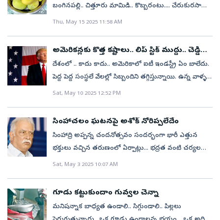
సచివాలయాల ద్వారా సర్వ్ చేయించిన ప్రభుత్వానికి షాకిచ్చే
సాగిస్తున్నాయని ఇలాంటి సంస్థల వలన సమాజానికి ఏం లాభం
కలవడానికి ఎందుకు రాలేదని పవన్ బాధపడిపోయారు. తన
బంగినపల్లి.. చిత్తూరు మామిడి.. కొబ్బరంటు.... చేరుకురసాలు..
విధంగా వెళ్లగక్కి చంద్రబాబుకు ఇండికేషన్ పంపించినట్లుగా
ఇతర నాయకుల పొలిటికల్ కెరీర్ గురించి పూర్తిగా ఇగ్నోర్
కడపలో నిర్వహించే మహానాడులో చినబాబు స్టేచర్
ఫలితాలొచ్చాయి. ఈ ఏడాదిలో అక్షరాలా 12 లక్షలమంది జనం
అని ఆయన మాజీ చీఫ్ జస్టిస్ రమణ వంటి పెద్దల సమక్షంలోనే
రాజకీయ యజమాని తరఫున వకాల్తా పుచ్చుకుని ఆయన
సువర్ణ రేఖ.. ఇలా ఎన్నో రకాలు మననోరూరిస్తుంటాయి. ఒక్కో
జన సైనికులు భావిస్తున్నారు.-సిమ్మాదిరప్పన్న
చేయడంతో వారిలో అసంతృప్తి మొదలైంది.పైగా గ్రామాల్లో
Thu, May 15 2025 11:58 AM
పెరిగిపోవాలి.. లేదంటే ఇంట్లో గొడవలు అవుతాయి.. గిన్నెలు
ఊళ్లొదిలి అన్నాన్ని వెళ్లిపోయారట. ఉన్నఊళ్ళో కష్టమో
దులిపి ఆరేశారు. ఆయన వ్యాఖ్యలు తెలుగుదేశాన్ని సపోర్ట్
ఇండస్ట్రీ పెద్దలను ప్రశ్నించారు.. అసలు మీకు కృతజ్ఞత
రకానికి ఒక్కో ఫ్లేవర్.. ఒక్కో రుచి ఒక్కో ప్రాంతానికి ఒక్కో
జనసేన కార్యకర్తల రౌడీయిజం వంటివి జనాల్లో చర్చకు
గాల్లోకి లేస్తాయి అనే అల్టిమేటం రావడంతో చిన్నోడికి పెద్ద పదవి
సుఖమో అందరిమధ్యా ఉందామనుకున్న వాళ్ళను సైతం ఈ
చేస్తున్న కొన్ని మీడియా సంస్థలను నేరుగా తాకాయని
ఉందా?. ఎన్నికల్లో గెలిచాక మీరు వచ్చి బాబును కలవాలని
మామిడి రకాలతో అనుబంధం.. వాటి పేరుతోనే ఆ ప్రాంతానికి
వస్తున్నాయి. ఈ విషయాన్నే వైఎస్‌ జగన్‌ కూడా తాజాగా పార్టీ
ఇవ్వక తప్పడంలేదు. పోనీ ప్రభుత్వంలో డిప్యూటీ సీఎం వంటి
అమెరికన్లకు కొత్త కష్టాలు.. లిప్ స్టిక్ ముద్దు.. చెడ్డీలు
చేతగాని సర్కారు ఉండనీయడం లేదు.ఇక్కడ ఉంటె గుక్కెడు
పాత్రికేయులు విశ్లేషకులు అంటున్నారు. నారాయణమూర్తి
తెలియదా?. సినీ పరిశ్రమకు టీడీపీ ఎంతో చేసింది.. అలాంటిది
సైతం ఒక గుర్తింపు.. ప్రాచుర్యం కూడా వస్తుంది.. అలాగే
నేతల సమావేశంలో ప్రస్తావించారు. ఏడాదిలోపే ప్రభుత్వం మీద
వద్దు!
పదవులు ఇవ్వాలంటే అటు బీజేపీ ఒప్పుకోవాలి.. పవన్ ఊ
గంజి.. పిడికెడు మెతుకులు కూడా దొరికే ఛాన్స్ లేదు. పోనీ
దేశంలో .. కాదు కాదు.. అమెరికాలో ఐటీ ఇండస్ట్రీ ఏం బాలేదు.
మాట్లాడింది నూటికి నూరు శాతం నిజం అని.. చంద్రబాబుని
మీరంతా వచ్చి చంద్రబాబును కలిసి మోకరిల్లాలని
విజయనగరం జిల్లా బొబ్బిలిలో రాజుల సంస్థానానికి
వ్యతిరేకత కమ్ముకొచ్చిందని.. దీన్ని ప్రజల్లోకి తీసుకెళ్లి వారి
కొట్టాలి.. ఇవన్నీ అయ్యేది కాదు.. కూటమి ప్రభుత్వంలో ఇంకో
ప్రభుత్వం అయినా ఏదో పథకం కింద పావలా
పెద్ద పెద్ద సంస్థలే వేలల్లో సిబ్బందిని తగ్గిస్తున్నాయి. ఉన్న వాళ్ళతో
కొన్ని మీడియా సంస్థలు వెనకేసుకు వస్తూ ఆయన తప్పులను
తెలియకపోతే ఎలా .. అంటూ ఏదేదో మాట్లాడారు. అంటే వైఎస్‌
సంబంధించి ఒక ప్రత్యేకమైన మామిడి రకం ఉంది.. అది ఆ
మద్దతు కూడగట్టాలని కేడర్‌కు సూచించారు. ఆయన చెప్పడం
డిప్యూటీ సీఎం పదవి ఇవ్వడానికి కేంద్రంలోని బిజెపి పెద్దలు
ఇస్తుందనుకుంటే పన్నులు.. చార్జీల రూపంలో బాదడం మినహా
సర్దుకోండి కొత్త స్టాఫ్‌ను ఇచ్చేది లేదంటున్నాయి. హైక్స్ ..
కాపాడుతూ సమాజానికి నష్టం చేస్తున్నాయని.. విషయాన్ని
Sat, May 10 2025 12:52 PM
జగన్ సీఎంగా ఉన్నపుడు మాత్రం సినీ పరిశ్రమ స్వతంత్రంగా
సంస్థానం వారి సొంత బ్రాండ్. వారి పెరట్లోనే కాస్తాయి.. వారి
అని కాదు కానీ గ్రామాల్లో ఇప్పటికే చంద్రబాబు పాలనమీద
సుతరామూ ఒప్పుకోవడం లేదు.వాస్తవానికి ప్రభుత్వంలో
పైసా ఇచ్చేరకం కాదని తేలిపోయింది. పోనీ వైఎస్‌ జగన్
ఇంక్రిమెంట్స్ గురించి పెద్దగా ఆశలు పెట్టుకోవద్దు. ఉన్న ఉద్యోగం
నారాయణమూర్తి నిర్భయంగా బయటపెట్టారని ఎప్పటికీ సోషల్
ఉండాలి.. చంద్రబాబు గెలిస్తే మాత్రం వారంతా వచ్చి కలవాలి.
తోటల్లోనే కాస్తాయి.. వారు ఇస్తేనే తినాలి.. బయట ఎక్కడా
పెదవి విరుపు మొదలైంది. ఇసుక ధరలు పెంపు.. పల్లెల్లో చిల్లర
పార్టీలో లోకేష్ ఇప్పుడు నంబర్ టూ గా ఉంటున్నారు.. పేరుకే
మాదిరిగా ప్రభుత్వం అప్పుడో ఇప్పుడో పదో పరకో ఏదో పథకం
ఊడిపోకుండా చూసుకోండి.. అదే పదివేలు అంటూ సూచనలు
మీడియాలో పోస్టింగులు మొదలయ్యాయి.ఇంగ్లీష్ మీడియం
మొత్తానికి రాజకీయం బాగా నేర్చి చంద్రబాబుకు ఊడిగం
దొరకదు.వాస్తవానికి ఈ బొబ్బిలి .. మెట్టవలస అనేది బొబ్బిలి
సింహాచలం ఘటనపై అశోక్ నోరిప్పలేదేం
రాజకీయాలు.. రౌడీయిజం వంటివి జనంలో వ్యతిరేకతని
చంద్రబాబు కానీ పదవులు.. ప్రాజెక్టులు.. పంచాయతీలు అన్నీ
కింద ఇస్తే దానికి తోడు ఏదో పనిచేసుకుని ఊళ్ళో ఉండచ్చు
చేస్తున్నాయి. అమెరికా ఐటీలో వచ్చిన పెనుమార్పు ఆయా
చదవాలండిదీంతోపాటు నారాయణమూర్తి ఇంకేమన్నారంటే
చేస్తున్నాడు పవన్.. పూటకోమాట అంటూ ప్రజలు
సంస్థానం పాలకుల సొంత బ్రాండ్. అది ఆ వీరబొబ్బిలి కోట
పోగుచేస్తున్నాయి. -సిమ్మాదిరప్పన్న.
సింహాద్రి అప్పన్న చందనోత్సవం సందర్భంగా భారీ ఎత్తున
లోకేష్ కనుసన్నల్లోనే జరుగుతున్నాయి. ఈ నేపథ్యంలో పార్టీలో
అనుకుంటే చంద్రబాబులో ఏ కోశానా ఆ ఆలోచన లేదు.. దీంతో
రంగాల్లోని పనిచేస్తున్న వాళ్ల జీవితాలనే కాదు మొత్తం అమెరికా
పిల్లలు గొప్ప గొప్ప చదువులు చదవాలని ఇంగ్లీషులో ప్రావీణ్యం
ముక్కునవేలేసుకుంటున్నారు -సిమ్మాదిరప్పన్న.
పరిసరాల్లో తప్ప ఇంకెక్కడా పండేది కాదు, ఆ మొక్కలు
భక్తులు వచ్చిన తరుణంలో ఏర్పాట్లు... భద్రత వంటి చర్యలను
కూడా ఎలివేషన్ ఉండాల్సిందే అనే డిమాండ్ కూడా క్యాడర్
పేద .. దిగువ మధ్యతరగతివాళ్ళు ఊళ్లొదిలి వెళ్లిపోతున్నారు.
జీవితాల్లో పెనుమార్పులు తెచ్చిందట. అసలు పొదుపు..
సంపాదించాలని అప్పుడే ఉన్నత స్థానాలకు చేరగలుగుతారని
ఇంకెక్కడా లేవు కూడా. దీంతో ఆ మామిడి పళ్ళను బొబ్బిలి
గాలికి వదిలేసిన ప్రభుత్వం ఏడుగురు భక్తుల ప్రాణాలను
నుంచి వచ్చేలా లోకేష్ ప్లాన్లు వేస్తున్నారు. వీలైనప్పుడల్లా
Sat, May 3 2025 10:07 AM
వేరే ఊళ్ళో పస్తులున్నా.. కూలీ చేసుకున్నా ఎవరూ అడగరు...
ప్లానింగ్. డబ్బంటేనే లెక్కలేకుండా జీవించే అమెరికన్లు ఈ ఆర్థిక
అన్నారు. వేదికపై ఉన్న మాజీ చీఫ్ జస్టిస్ ఎన్వి రమణను
రాజులు తమ ఆంతరంగికులు, ఆత్మీయులు, అభిమానులకు
గాలిలో కలిపేసింది. దీనికి సంబంధించి ఇప్పుడు
కొందరితో చంద్రబాబుకు రికమెండ్ చేయిస్తున్నారు. దీంతో
అవమానం లేదు.. అందుకే వెళ్ళిపోతున్నాం అంటూ కన్నీళ్లతో
మాంద్యం పరిస్థితులను ముందే ఊహించి.. కుటుంబ
చూపిస్తూ ఆయన ప్రాథమిక విద్యాభ్యాసం అంతా తెలుగులోనే
కానుకగా ఆ పళ్ళను పంపేవారు. ఏటా రాజుల చేతులమీదుగా
బయటపడుతున్న పలు లోపాలు చూస్తూ భక్తులు విష్టి
ఇప్పుడు కడప మహానాడులో చినబాబుకు పెద్దపదవిని
ఊరు విడుస్తున్న కుటుంబాలు అక్షరాలా 12 లక్షలని తేలింది..
ఖర్చులను భారీగా తగ్గిస్తున్నారని మార్కెట్ విశ్లేషకులు
గూడు కట్టుకుందాం గువ్వల చెన్నా
సాగిన ఆ తర్వాత ఆంగ్లంలో ప్రారంభించిన సంపాదించి న్యాయ
పళ్ళను శ్వీకరించడాన్ని ఆనందంగాను, గౌరవంగాను
పోతున్నారు. అతి తక్కువ సమయంలో గోడ నిర్మించలేనని
కట్టబెట్టేపనిలో చంద్రబాబు ఉన్నట్లు తెలుస్తోంది. దాదాపుగా
ఇక బాబు పేదరిక నిర్మూలన ఆలోచనలు ఇంకెప్పుడు అమల్లోకి
చెబుతున్నారు.ఖరీదైన ఆహారం తినడం తగ్గించారట. అంటే
స్థానాల్లో ఉన్నత స్థాయికి ఎదిగారని గుర్తు చేశారు. ఈ అంశం
మనిషన్నాక బాధ్యత ఉండాలి.. సిగ్గుండాలి.. పిల్లలు
భావించేవారు. అందుకే ఆ పళ్ళ ప్రాశస్త్యాన్ని, బ్రాండ్ వాల్యూను
కాంట్రాక్టర్ చెప్పినప్పటికీ పరవాలేదు మేము చూసుకుంటాం
తెలుగుదేశం జాతీయ వర్కింగ్ ప్రెసిడెంట్..లేదా ఎగ్జిక్యూటివ్
వస్తాయో.. పేదలు ఎప్పుడు కాస్త ఎదుగుతారో.. ఈలోపు ఎన్ని
లంచ్ టైములో స్టాఫ్‌తో పాటు అలా వెళ్లి రెస్టారెంట్లో తినే
కూడా గతంలో వైఎస్‌ జగన్ ముఖ్యమంత్రిగా ఉండగా ప్రభుత్వ
పెరుగుతున్నారు.. ఒక గూడు ఉండాలన్న భయం... ఒక అది..