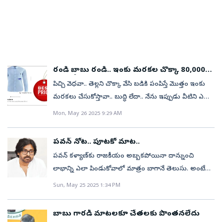
అవి లేకుండా అరెస్ట్ చేస్తే ప్రజలకు దొరికిపోతాం కదా."
గ్రహించారు.ప్రభుత్వానికి ఇబ్బంది కలిగే పరిణామాలు
చంద్రబాబు భారీగా గెలుస్తారని చెప్పింది కూడా ఈ కేకే సర్వే
నోటీస్ టైప్ చేసివ్వు.. అయన దానికి సమాధానం ఇచ్చుకుంటాడో
ఆలోచించడం.. ఆడుకోవడం వంటి పనుల్లో పెట్టడం
అనేసారు.. అంటే రాష్ట్రంలో ఆనాడు కుంభకోణమే జరగలేదని
ఎదురైనప్పుడు మాత్రమే తనను వాడుకుని ఆ తర్వాత పక్కన
సంస్థ. అయితే అదే సంస్థ ఇప్పుడు దాదాపు 70 మందికి పైగా
ఉద్యోగం మనుకుంటాడో చూద్దాం అని హుకుం జారే చేసారు.
తల్లిదండ్రులకు పెద్ద టాస్క్ అయిపొయింది. స్కూళ్లలో కూడా
చంద్రబాబు అన్యాపదేశంగా కేబినెట్లో ఒప్పేసుకున్నారు. అంటే
పెట్టేస్తున్న విషయం పవన్ గ్రహించారు.. అందుకే తన
ఎమ్మెల్యేల మీద ప్రజల్లో తీవ్ర వ్యతిరేకత ఉందని చెబుతోంది.
అయన ఆదేశించిన మరుక్షణం ఉద్యోగి పేరిట నోటీస్ సిద్ధమైంది.
పిల్లలు నిత్యం ఫోన్లు చూస్తున్నారు. అటు క్లాసులు నడుస్తుంటే
అది అసలు కుంభకోణమే కాదని.. కేవలంవైఎస్‌ జగన్
అసంతృప్తిని తాజాగా వెళ్లగక్కారు. తన 15 ఏళ్ల పాటు పొత్తులో
పవన్ కళ్యాణ్ కూడా ఈసారి పిఠాపురంలో గెలవడం కష్టమే
ఇంతకూ ఆ నోటీసులో ఏముందంటే..“నేను బిస్కెట్లు
ఇటు వెనుకబెంచిలో ఫోన్లతో కాలక్షేపం చేస్తున్నారు. ఈ ఫోన్
ప్రభుత్వాన్ని బదనాం చేయడానికి మొదలెట్టిన దుష్ప్రచారం అని
ఉందామని అనుకున్నాను కానీ పరిస్థితులు చూస్తుంటే మాట
అని అంటున్నారు. ఏడాదిలోనే ప్రజల్లో ఇంట నగుబాటు
తీసుకురమ్మన్నాను. కానీ నీవు బిస్కెట్లు తీసుకురాకుండా,
మానియా నుంచి పిల్లలను బయటకు తెచ్చి ఎక్కువసేపు
చంద్రబాబు ఒప్పేసుకున్నట్లు కేబినెట్ సహచరులు
మార్చాల్సి వచ్చేలా ఉందని చెప్పేశారు. రాష్ట్రంలో క్రైమ్
రండి బాబు రండి.. ఇంకు మరకల చొక్కా 80,000
మొదలైందంటే రానున్న నాలుగేళ్లలో కూటమి నాయకులను
బదులుగా చెడిపోయిన దాల్‌మోత్‌ను సర్వ్ చేసావు. అయితే,
పుస్తకాలతో గడిపేలా చేసేందుకు తల్లిదండ్రులు.. టీచర్స్ కూడా
చెబుతున్నారు. మరి ఏమీ లేనిదానికి ఇలా కుంభకోణం అని
మాత్రమే..
పెరిగిపోతుందని అంటూ అధికారులు ఇంకా ప్రభుత్వానికి
వెంటాడి తరిమే పరిస్థితి ఉంటుందని కొందరు సర్వేలో
పిచ్చి వెధవా.. తెల్లని చొక్కా వేసి బడికి పంపిస్తే మొత్తం ఇంకు
రెండు డబ్బాల్లో మంచి నాణ్యత గల బిస్కెట్లు క్యాబినెట్‌లో
యాతనపడుతున్నారు.ఈ క్రమంలో స్కాట్లాండు లోని ఎడిన్బర్గ్
ఎందుకు ప్రజల్లోకి తీసుకెళ్తున్నారు అంటే వచ్చి ఏడాది అయినా
సహకరించడం లేదని పవన్ నిందారోపణ చేశారు. వాస్తవానికి
చెబుతున్నారు. గ్రేటాంధ్ర.. ది తెలుగు న్యూస్.. జర్నలిస్ట్ సాయి
మరకలు చేసుకోస్తావా.. బుద్ధి లేదా.. నేను ఇప్పుడు వీటిని ఎలా
సిద్ధంగా ఉండగా కూడా, నీవు అవన్నీ విస్మరించి,
పట్టణంలో రెండు సెకండరీ పాఠశాలల్లో మొబైల్ ఫోన్లను
ఒక్కటంటే ఒక్క హామీ కూడా అమలుచేయలేని ఈ ప్రభుత్వం
రాష్ట్రంలో అధికారం మొత్తం చంద్రబాబు.. లోకేష్ చేతిలో
వంటి వాళ్ళు పెట్టిన ఆన్‌లైన్‌ పోల్‌లో కూడా ఇలాగే దారుణమైన
వదలగొట్టాలి.. ఎన్ని రిన్ సబ్బులు ఎన్ని సర్ఫ్ ప్యాకెట్లు వాడాలో..
బయటపడేయాల్సిన స్థితిలో ఉన్న దాల్‌మోత్‌ను ఇచ్చావు. ఇది
నిషేధిస్తూ నిర్ణయం తీసుకున్నారు. అంటే పిల్లలను ఫోన్ల నుంచి
Mon, May 26 2025 9:29 AM
ఒక్కో నెల ఒక్కో అంశాన్ని జనంలోకి తీసుకెళ్లి వారి దృష్టిని
మాత్రమే ఉంది వారు చెప్తే తప్ప పూచిక పుల్ల కూడా కదలని
ఫలితాలు వచ్చాయి. గ్రామాల్లో నాయకుల దందాలు..
ఇప్పుడు మీ నాన్నకు తెలిస్తే ఏమంటాడో.. మళ్ళీ కొత్త చొక్కా
గౌరవానికి భంగం కలిగించే చర్యగా, తీవ్రమైన నిర్లక్ష్యంగా
మరల్చేందుకు సరికొత్తగా చర్యలు తీసుకున్నారు. ఈ క్రమంలో
మరల్చడానికి చేస్తున్నట్లు ఒప్పుకుంటున్నట్లు అర్థం
పరిస్థితి.ఆఖరికి తన పంచాయతీరాజ్ అటవీ శాఖల్లో కూడా
పెచ్చుమీరిన క్రైమ్.. రౌడీయిజం ఇవన్నీ తెలుగుదేశం
కొనాలంటే మాటలా.. తింగరి సన్నాసి అన్నీ ఇలాంటి పనులే
భావిస్తున్నాం. దీనికి నువ్వు వివరణ ఇవ్వాల్సిందే అంటూ నోటీస్
పోర్టోబెల్లో హై స్కూల్ , క్వీన్స్‌ఫెర్రీ హై స్కూల్ లో ఈ కొత్త ప్రక్రియ
పవన్ నోట.. పూటకో మాట..
అవుతోంది..-సిమ్మాదిరప్పన్న
పవన్ కళ్యాణ్ ఏమి చేయలేని పరిస్థితుల్లో ఉంది. లోకేష్ చెబితే
ప్రభుత్వాన్ని భ్రష్టుపట్టించాయి. ఆ భయం లోలోన ఉండబట్టే
చేస్తాడు అని అమ్మ కొట్టిన రోజులు గుర్తున్నాయా?. బాబూ.. మా
ఇచ్చారు. ఈ నోటీస్ ఇప్పుడు సోషల్ మీడియాలో సర్క్యులేట్
మొదలు పెడుతున్నారు. అలాగని పిల్లల నుంచి ఫోన్లు
పవన్ కళ్యాణ్‌కు రాజకీయం అబ్బకపోయినా దాన్నుంచి
తప్ప పవన్ శాఖలో కూడా ఏమీ జరగడం లేదు. అంటే కేవలం
ఐవీఆర్ఎస్ సర్వే చేయించారని అంటున్నారు.-సిమ్మాదిరప్పన్న.
అబ్బాయి చొక్కా నిండా ఇంకు మరకలు పడ్డాయి దీన్ని కాస్త
అవుతోంది.. అయ్యో జడ్జిగారికి కోపం వస్తే ఏమవుతుందో
లాక్కోవడం వంటి బలవంతపు చర్యలు వంటివి ఉండవు..
లాభాన్ని ఎలా పిండుకోవాలో మాత్రం బాగానే తెలుసు. అంటే
తన ఇమేజ్ ద్వారా ఓట్లు కొల్లగొట్టిన చంద్రబాబు ఇప్పుడు తన
వదిలించియేలా గట్టిగా రేవు పెట్టావయ్యా అని చెప్పిన రోజులూ
చూసారా అంటూ కామెంట్స్ చేస్తున్నారు-సిమ్మాదిరప్పన్న
ఫోన్లు వాళ్ళచేతుల్లోనే ఉంటాయి.. కానీ చూడకూడదు..
పూటను బట్టి మాటను.. రోజును బట్టి అభిప్రాయం
కొడుకు లోకేష్ రాజకీయ భవిష్యత్తుకు పాటలు వేస్తున్నారు
Sun, May 25 2025 1:34 PM
ఉన్నాయి. ఆమ్మో.. ఈ దరిద్రపు పెన్ను మళ్ళీ ఇంకు కక్కేసింది..
అదన్నమాట సరికొత్త డీ అడిక్షన్ కాన్సెప్ట్. ఇందులో భాగంగా
మార్చుకోవడంలో చంద్రబాబుకన్నా నాలుగైదు ఆకులు ఎక్కువే
తప్ప తనకు ఏ రకమైన గౌరవ మర్యాదలు రాజకీయ ప్రాధాన్యం
దీన్ని నిక్కర్ జేబులో పెట్టుకోకుండా అనవసరంగా తెల్ల చొక్కా
విద్యార్థులు ప్రతిరోజు ఉదయం పాఠశాలకు వచ్చిన వెంటనే
చదివేసారు పవన్. తనకు కులం మతం లేదని చెప్పే పవన్
దక్కనివ్వడం లేదని పవన్ కళ్యాణ్ ఎప్పటికీ తన
జేబులో పెట్టాను.. ఇది మొత్తం షర్ట్ ను ఖరాబ్ చేసింది. ఇంటికెళ్తే
బాబు గారడీ మాటలకూ చేతలకు పొంతనలేదు
తమ ఫోన్లను యోండ్ర్ పౌచ్‌ల (Yondr pouches) లో భద్రంగా
మర్నాడే తాను యేసును నమ్ముతానని, తన బిడ్డలకు బాప్టిజం