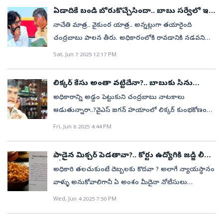
విజయవంతంగా వాడుకుంటున్నారు. ఇప్పటికే ప్రభుత్వంలో
అవసరం ఉంది.. ఆ పొత్తు లేకపోతే చంద్రబాబు మళ్ళీ సీఎం
కేసులు పెట్టి వేధించడం వంటి పనులు తప్ప ప్రజలకు
బాధ్యతలు అప్పగించారు.విశాఖనగరానికి చెందిన పోకల వంశీ
మునిగితేలియాడుతున్నారు. ఇదంతా ఇంటెలిజెన్స్ .. ఇతర
ఏడాదికే బండి బోరుకొచ్చేసిందా.. బాబు సర్వేలో ఇదే
కూల్చివేతకు సంబంధించి లోకేష్ అత్యుత్సాహంతో
తనకు ప్రాధాన్యం దక్కలేదని.. ప్రోటోకాల్ తగ్గిందని పవన్‌కు
అయ్యేనా అంటూ ఇటు జనసేన-బీజేపీ నాయకులు లోలోన
పనికొచ్చేది ఏమీ చేయలేదన్న అభిప్రాయం మొదలైంది.
నాగేంద్ర మాధవ్ ఆయన 2017లో ఆంధ్రప్రదేశ్ శాసనమండలి
తెలిసిందా?
సర్వే సంస్థల ద్వారా బాబు చెవిన పడిందా ?. ఇసుక.. గనులు..
వ్యవహరించారు. పవన్ కళ్యాణ్ చూస్తున్న అటవీ శాఖ
నాచేతి మాత్ర.. వైకుంఠ యాత్ర.. అన్నట్లుగా తయారైంది
ఉన్నంత ఇంపార్టెన్స్ లేదని ఇబ్బంది పడుతున్న లోకేష్
భావిస్తున్నారు. అలాంటపుడు తమ నాయకులకు ప్రాధాన్యం
దీంతోబాటు.. పల్లెల్లో చిల్లర రాజకీయాలు చేయడం.. ఆలయాల్లో
ఎన్నికల్లో ఎమ్మెల్సీగా ఎన్నికయ్యాడు. ఆ టర్మ్ పదవి ముగిసాక
వ్యాపారాలు ఇలా అన్ని రంగాల్లోనూ ఎమ్మెల్యేలు కార్యకర్తల
పరిధిలో ఉన్న భవనాలను లోకేష్ ఆదేశాల మేరకు
చంద్రబాబు పాలన తీరు. అధికారంలోకి రావడానికి నడవని
అనధికారికంగా సీఎంగానే వ్యవహరిస్తూ అన్ని పనులు
ఇవ్వాల్సిందే కానీ అధికారం దక్కాక బాబు.. టీడీపీ నేతల తీరు
విధ్వంసాలు.. తమ అసమర్థతను కప్పిపుచ్చుకునేందుకు ఇంకా
2023లో ఆంధ్రప్రదేశ్ శాసనమండలికి జరిగిన ఉత్తరాంధ్ర
రుబాబు ఆకాశాన్ని తాకింది. ఈ వ్యతిరేకత అంతా తాజా
కూల్చివేయడం పవన్ ను ఆగ్రహానికి గురిచేసింది. ఆ తర్వాత ఆ
అడ్డదారి లేదు.. కరవని అడ్డమైన గడ్డీ లేదు. మునుపటి
చేస్తున్నారు.మరోవైపు, ఆయనకు ఎలాగైనా డిప్యూటీ సీఎం
మారిందని ఈ రెండు పార్టీలు భావిస్తున్నాయి. ఈ క్రమంలోనే
వైఎస్ జగన్ ప్రభుత్వం మీద విమర్శలు.. ఇలాంటి అవలక్షణాలు
Sat, Jun 7 2025 12:17 PM
పట్టభధ్రుల నియోజకవర్గం నుండి బీజేపీ అభ్యర్థిగా ఎమ్మెల్సీగా
సర్వేల్లో వెల్లడైంది. అయితే ఇది బాబు దృష్టికి వెళ్లిందని..
అంశం సైలెంట్ అయింది. ఇప్పుడు అనిత కూడా నక్కపల్లి లో
ఎన్నికల్లో మోదీని నానామాటలూ అన్న బాబు మొన్నటి
ఇవ్వాలని టీడీపీ నాయకుల నుంచి డిమాండ్లు కూడా తెర
ఎక్కడా వీళ్లు ఆ ప్రచార కార్యక్రమాల్లో పాల్గొనడం లేదు. దీంతో
తప్ప కాన్ఫిడెంట్ గా ప్రభుత్వాన్ని నడిపే పనిలో లేకపోవడాన్ని
పోటీ చేసి ఓడిపోయాడు. వాస్తవానికి మాధవ తండ్రి పీవీ
అందుకే విశాఖలో యోగా కార్యక్రమానికి వచ్చిన సందర్భంగా
బాలికల హాస్టల్ తనిఖీకి వెళ్లి అక్కడ పరిస్థితులను చూసి షాక్
ఎన్నికలకు ముందు పొత్తుకోసం ఢిల్లీ పెద్దల కాళ్ళు పట్టుకోవడం
వెనుక నుంచి చేయిస్తున్నారు. ఇక, ఇప్పుడు డిప్యూటీ సీఎం ఇస్తే
ఊసురో మంటూ కేవలం టీడీపీ నేతలు ఈ ప్రచారాన్ని
ప్రజలు గ్రహించారు. దీంతో ఇప్పుడు ఎక్కడ చూసినా ప్రభుత్వ
లిక్కర్ కేసు అంతా వట్టిదేనా?.. బాబుకు సీను
చలపతిరావు సీనియర్ బిజెపి నాయకుడు. అద్వానీ వాజ్పేయి
అయన కార్యకర్త్తలను సున్నితంగా హెచ్చరించారని
అయ్యారు.43 మంది ఆడ పిల్లలు చదువుతున్న హాస్టల్ వద్ద
ఒక్కటే తక్కువ. అదీకాకుండా పవన్ కళ్యాణ్.. కాపు ఓట్లు..
వచ్చే ఎలక్షన్ల నాటికి లోకేష్‌ను సీఎం అభ్యర్థిగా చూపిస్తూ
అర్థమైపోయిందా?
చేపడుతున్నారు.-సిమ్మాదిరప్పన్న
వ్యతిరేకత లోలోన నివురుగప్పిన నిప్పులా ఉంటోంది. బయటకు
వంటి దిగ్గజాలతో కలిసి నడిచిన వాడు. చలపతిరావు అంటే
అధికారాన్ని అడ్డం పెట్టుకుని చంద్రబాబు నాటకాలు
అంటున్నారు. గట్టిగా వార్ణింగ్ ఇవ్వలేక సుతిమెత్తగా
కనీసం సీసీ కెమెరాలు లేవు. వార్డెన్ పిల్లల్ని వదిలేసి 5 గంటలకే
వీటన్నిటికీ తోడు రాష్ట్రంలో కనిపించిన ప్రతివ్యక్తికి.. ప్రతి
ఎన్నికలకు వెళ్లాల్సి ఉంటుంది. ప్రస్తుతం చంద్రబాబు పల్లకి
అందరూ ఆహా.. ఓహో అని అంటున్నా.. ప్రజల్లో మాత్రం ఇది
మోడీ ఇతర బిజెపి పెద్ద నాయకులకు కూడా అపారమైన
ఆడుతున్నారా..?వైఎస్‌ జగన్ హయాంలో లిక్కర్ కుంభకోణం
తమలపాకుతో .. నెమలీకతో కొట్టినట్లుగా మెత్తని హెచ్చరికలు
ఇంటికి వెళ్ళిపోయింది. సన్న బియ్యం ఇవ్వాలని చెప్పినా అమలు
కులానికి.. ప్రతి వర్గానికి నోటికొచ్చిన హామీ ఇచ్చి గెలిచి
మోస్తున్న పవన్ వచ్చే ఎన్నికల్లో లోకేష్ తరఫున పనిచేయాల్సి
ఉత్త డబ్బారాయుడి ప్రభుత్వం అనే అభిప్రాయం గట్టిగానే ఉంది.
గౌరవం. నికార్సైన చలపతిరావు కుటుంబానికి న్యాయం
జరిగింది.. మూడువేలకోట్ల అవినీతి జరిగిందని సొంతపేపర్లలో
చేశారు. ఈ క్రమంలోనే అయన 'ఎమ్మెల్యేల పని తీరుపై మొన్న
Fri, Jun 6 2025 4:44 PM
కావడం లేదు. ముతక బియ్యంతో ఉడికే ఉడకని భోజనం
ఏడాదైంది.ఏడాదిలో చాలా చేసేసాం అని బయటకు
ఉంటుంది. అంటే లోకేష్ సీఎం కావడానికి కూడా పవన్
ఈ నేపథ్యంలో.. మొన్నటి ఎన్నికల్లో మంచి మెజారిటీ సాధించిన
చేయాలి అనే భావనతో ఉన్న ఢిల్లీ పెద్దలు ఆయన కుమారుడు
వార్తలు రాయించిందంతా నాటకాలేనా ... అసలువైఎస్‌ జగన్
సర్వే చేయించా.. ప్రజల్లో రిపోర్టు బాగుంటే జిందాబాద్.. లేదంటే
పెడుతున్నారు. మెనూ అమలుకావడం లేదని విద్యార్థులు
మేకపోతులా గాంభీర్యం చూపుతున్నా లోలోన బాబులు
బేషరతుగా ఒప్పుకున్నట్లుగా లెక్క.. అంటే తండ్రి కొడుకులకు
స్థానాల్లో సైతం ఇప్పుడు కూటమి ప్రభుత్వం పట్ల అబ్బే.. ఏదో
మాధవ్ కు ఇప్పుడు బిజెపి రాష్ట్ర పార్టీ పగ్గాలు అప్పగించింది.
హయాంలో కుంభకోణం జరగలేదని.. దానికి ఎలాంటి
నమస్కారం పెట్టి పక్కన పెట్టేస్తా.. కార్యకర్తలే అధినేత.. ఇది
చెప్పడం గమనార్హం. అయితే విద్యార్థులతో కలిసి భోజనం
ముగ్గురిలోనూ గుబులు మాత్రం కలుగుతోంది. ముగ్గురు
పాడైన మిక్చర్ పెడతావా?.. కోర్టు ఉద్యోగికి జడ్జి లీగల్
సేవ చేయడానికి పవన్ కల్యాణ్ పార్టీ పెట్టినట్లుగా ఇటు కాపు
అనుకున్నాం.. ఏం లేదు అనే భావన వినిపిస్తోందని
ఈ నియామకం తెలుగుదేశంతోపాటు అవకాశవాద
ఆధారాలూ లేవని బాబుకు ఇప్పుడు తెలిసొచ్చిందా ? అందుకే
సాధ్యం కావడం కోసం ఎమ్మెల్యేలు పని చేయాలి.. కార్యకర్తల
నోటీసులు
చేద్దాం అని కూర్చున్న హోం మంత్రి అనితకు మొదటి ముద్దలోనే
కలిసినా వైఎస్సార్‌సీపీ అధినేత వైఎస్‌ జగన్‌ను 40 శాతం ఓట్ల
సామాజిక వర్గం ఆయన అభిమానులు సైతం భావిస్తున్నారు.
అధికారి తలచుకుంటే దెబ్బలకు కొదవా ? అలాగే న్యాయస్థానం
అంటున్నారు. బాబు పాలన ఏడాదైన సందర్భంగా కొన్ని
రాజకీయాలు నేరిపే పురందేశ్వరికి షాకింగ్ అని చెప్పాలి.పార్టీ
మొన్నటి కేబినెట్ భేటీలో పిల్లిలా సన్నాయినొక్కులు నొక్కారా ?
నుంచి నివేదిక తెప్పించుకుంటా.. వాళ్ల మద్దతు లేకపోతే పక్కన
పురుగు వచ్చింది. అదేంటి నేను వచ్చిన రోజు కూడా ఇలాంటి
నుంచి కిందకు రప్పించలేకపోయారు. జగన్ కన్నా వాళ్ళు
చంద్రబాబు లేకపోతే ఆయన కొడుకు లోకేష్‌కు అయినా సరే
వాళ్ళు అనుకోవాలిగానీ ఏ అంశం మీదైనా నోటీసులు
సంస్థలు చేపట్టిన సర్వేలో షాకింగ్ విషయాలు వెల్లడయ్యాయి.
ఆలోచనలు పార్టీ గీత దాటి అడుగు వేయని నిబద్ధత కలిగిన
అదే అనిపిస్తోంది. వాస్తవానికివైఎస్‌ జగన్ హయాంలో మద్యం
పెడతా' అంటూ హెచ్చరికలు చేసారు. ఇలా చెబితే ఎవరు
భోజనమే పెట్టారు అంటే మిగతా రోజుల్లో ఇంకెలా ఉంటుందో
గొప్పగా సాధించిన ఓట్లేమీ లేకున్నా సీట్లు గణనీయంగా
ఆయన అడుగులకు మడుగులు నొక్కడానికి పవన్ రెడీగా
ఇవ్వగలరు.. చొక్కా గుండీలు పెట్టుకోలేదని.. నల్లకళ్లజోడు
వాస్తవానికి వైయస్ జగన్‌కు గట్టిపట్టున్న రాయలసీమలో కూడా
Wed, Jun 4 2025 7:50 PM
మాధవ్ ఏ విషయంలోనూ తెలుగుదేశానికి తలవంచకుండా
వ్యాపారం మొత్తం బేవరేజెస్ కార్పొరేషన్ చేసింది.. లాభమంతా
వింటారు.. మళ్ళా ఎవరి దందాల్లో వాళ్ళుంటారు.. మమ్మల్ని
అంటూ ఆమె చేసిన కామెంట్ సోషల్ మీడియాలో సర్క్యులేట్
వచ్చాయి. ఈసారి కూడా ప్రజలు ఇలాగే తమ గాలిమాటలు
ఉన్నట్లు మొన్నటి ప్రకటనలతో అర్థమైంది.ఇంకో 20 ఏళ్ల పాటు
పెట్టుకున్నావని.. టిప్ టాప్ గా తయారై కోర్టుకు వచ్చావని కూడా
2024 ఎన్నికల్లో కూటమి మంచి ఫలితాలు సాధించింది. మొత్తం
పార్టీ బలోపేతానికి శక్తివంతం లేకుండా కృషి చేస్తారు అని బిజెపి
కార్పొరేషన్ కు వస్తుంది.. కార్పొరేషన్ అంటే ప్రభుత్వం .. అంటే
ఎవడ్రా ఆపేది అంటూ టీడీపీ నాయకులు... కార్యకర్తలు తల
అవుతుంది.ముఖ్యమంత్రి కొడుకు హోదాలో అన్ని శాఖల్లోనూ
నమ్ముతారన్న గ్యారెంటీ లేదు. అందుకే ఏడాది పాలన ముగిసిన
తెలుగుదేశానికి తాను పాలేరుగా ఉంటానని ఆయన స్పష్టంగా
శిక్ష విధించగలరు.. నోటీసు ఇవ్వగలరు. పాపం ఉత్తరప్రదేశ్ లోని