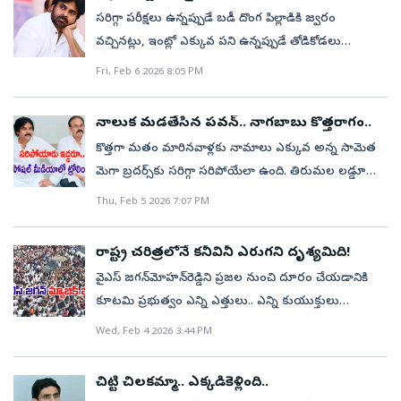
బల్లి కుడితి తొట్టిలో పడినట్లు ప్రపంచంలో అందరికీ నీతులు
సరిగ్గా పరీక్షలు ఉన్నప్పుడే బడీ దొంగ పిల్లాడికి జ్వరం
చెప్పే చంద్రబాబు ఆయన సారధ్యంలోని హెరిటేజ్ కల్తీ
వచ్చినట్లు, ఇంట్లో ఎక్కువ పని ఉన్నప్పుడే తోడికోడలు
ఉత్పత్తులని అమ్ముతూ దొరికిపోయింది. పెరుగు అంటూ
కడుపునొప్పి అంటూ పని ఎగ్గొట్టినట్లు.. పెద్ద మేనేజర్ తో
Fri, Feb 6 2026 8:05 PM
విక్రయిస్తున్న ఆ ప్యాకెట్లలో అసలు పెరిగే లేదని గురుగాంలో
మీటింగ్ ఉన్నరోజే తెలివైన చిన్న మేనేజర్ క్యాజువల్ లీవ్
ఏకంగా కేసు నమోదయింది. వివిధ స్థాయిలో నిర్వహించిన
పెట్టినట్లు. పవన్ కళ్యాణ్ కూడా సరిగ్గా సమయం చూసి
పరీక్షల్లో అది మొత్తం కల్తీ అని తేలడంతో ఏకంగా లక్ష
నాలుక మడతేసిన పవన్.. నాగబాబు కొత్తరాగం..
టాలెంట్ చూపెడుతున్నారు. సమయం .. సందర్భం చూసి
రూపాయలు పెనాల్టీ సైతం విధించడం దేశవ్యాప్తంగా
కొత్తగా మతం మారినవాళ్లకు నామాలు ఎక్కువ అన్న సామెత
తనకు సమాధానం చెప్పే దమ్ము లేదని తెలుసుకుని ఆ ఎపిసోడ్
చర్చనీయాంశం అయింది. దీంతో దెబ్బకు దెయ్యం జడుస్తుంది
మెగా బ్రదర్స్‌కు సరిగ్గా సరిపోయేలా ఉంది. తిరుమల లడ్డూలో
నుంచి తప్పుంచుకుని రెస్ట్ మోడ్ లోకి వెళ్లిపోతున్నారు. గతంలో
అన్నట్లుగా హెరిటేజ్ సంస్థ దారికి వచ్చింది. ఈ క్రమంలో సంస్థ
జంతువుల కొవ్వు లేదని సీబీఐ సైతం తేల్చి చెప్పడంతో ఈ
Thu, Feb 5 2026 7:07 PM
పలుమార్లు ఉద్దేశపూర్వకంగా ఏపీ కేబినెట్ సమావేశాలను
ఒక ప్రకటన చేసింది. హెరిటేజ్ సంస్థపై కొందరు తప్పుడు
విషయంలో గాయిగత్తర చేసి అర్జెంట్‌గా సనాతని గెటప్
ఎగ్గొట్టిన పవన్ కళ్యాణ్ ఆనాడు జరిగిన నిర్ణయాలు, భూ
ప్రచారం చేస్తున్నారని ఆ ప్రకటనలో పేర్కొంది. . తమ ఉత్పత్తుల
వేసుకుని మెట్లు కడిగిన పవన్ కళ్యాణ్ పరిస్థితి కుడితిలో పడిన
కేటాయింపులకు తానూ బాధ్యుడిని కాను అని లోకానికి చెప్పే
రాష్ట్ర చరిత్రలోనే కనీవినీ ఎరుగని దృశ్యమిది!
తయారీలో అత్యుత్తమ ప్రమాణాలు పాటిస్తామన్నారు. తమకు
ఎలుకలా మారింది. చంద్రబాబుకు ఇబ్బందికరమైన పరిస్థితులు
అప్షన్ తనవద్ద ఉంచుకున్నారు. రేపు ఎప్పుడైనా ఈ
వైఎస్ జగన్‌మోహన్‌రెడ్డిని ప్రజల నుంచి దూరం చేయడానికి
వెన్న శాతం తగ్గించే ఉద్దేశమే లేదన్నారు. ఇదే తరుణంలో
ఎదురైనప్పుడల్లా జనంలోకి వచ్చి టాపిక్ డైవర్ట్ చేసిన పవన్
భూకేటాయింపులు.. అస్తవ్యస్త నిర్ణయాలమీద ప్రజా వ్యతిరేకత
కూటమి ప్రభుత్వం ఎన్ని ఎత్తులు.. ఎన్ని కుయుక్తులు
అసలు హెరిటేజ్ పెరుగుకు సంబంధించి శాంపిల్స్ సేకరించే
ఇప్పుడు లడ్డు విషయంలో అడ్డంగా దొరికిపోవడంతో ఏం
మొదలైతే తనకు ఆ అంశంతో సంబంధం లేదని
పన్నుతున్నా అవేవీ ఫలించడం లేదు. ప్రభుత్వం ఎత్తులు వేసే
ప్రక్రియ సరిగా లేదంటూ ఎదురుదాడి చేసింది.అయితే హెరిటేజ్‌
Wed, Feb 4 2026 3:44 PM
చేయాలో.. ప్రజలకు ఎలా సమాధానం చెప్పాలో తెలియక
చెప్పుకునేందుకు స్విచ్ తనవద్దనే ఉంచుకున్నారు.విశాఖ
కొద్దీ ప్రజాభిమానం వెల్లువెత్తుతోంది తప్ప ఇసుమంతైన తగ్గడం
ఉత్పత్తులకు సంబంధించిన నమూనాలను సేకరింంచే
తికమకపడుతున్నారు.దీంతో ఇప్పుడు తాను లడ్డు విషయంలో
పెట్టుబడుల సదస్సుతోబాటు దావోస్‌కు సైతం పవన్ కళ్యాణ్
లేదు. కేవలం 40 కిలోమీటర్ల ప్రయాణానికి 6 గంటకు పైనే
సమయంలో సరైన పద్ధతి పాటించలేదన్నారు.. ఆ మొత్తం
ఆనాడు చేసిన వ్యాఖ్యల ఉద్దేశ్యం వేరని, తాను ఫలానా వాళ్లు
చిట్టి చిలకమ్మా.. ఎక్కడికెళ్లింది..
వెళ్ళలేదు. వేరే ఏదో కారణాలు చెప్పి అయన దూరంగా
సమయం.. రాష్ట్ర చరిత్రలోనే కనీవినీ ఎరుగని దృశ్యమిది!