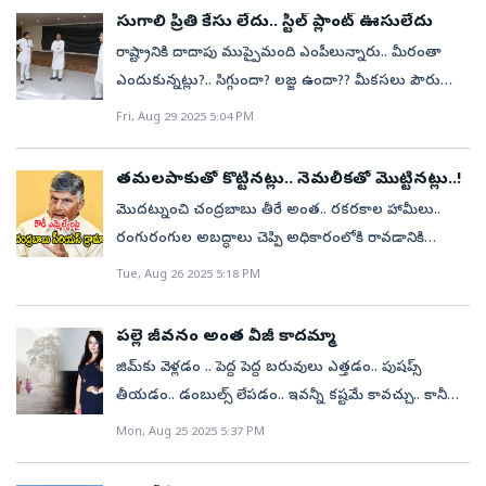
చేసినా... పవన్ కళ్యాణ్ నాగేంద్రబాబు ఇద్దరూ వినీ వినట్లు
కాన్ఫిడెన్స్ తో ఉంటున్నారు. దీనికి అనుగుణంగా అయన
అవేమీ ఆయన్ను బయటి సోషల్ మీడియా దాడుల నుంచి
చెడ్డీలు అమ్మకానికి ఉంచారని వాటి ధర మాత్రం రూ.2500
ఆ పర్యటన జరగాలి.. ఆ భద్రతకు అయ్యే ఖర్చు మొత్తం
సుగాలి ప్రీతి కేసు లేదు.. స్టీల్ ప్లాంట్ ఊసులేదు
తుఫాను సహాయ చర్యలు.. ముందస్తు ఏర్పాట్లు.. ప్రజలకు
ఊరుకున్నారు. వాస్తవానికి గతంలో కూడా మెగాస్టార్
ప్రస్తుతం జరిగే అన్ని సభలు.. సమావేశాల్లోనూ లోకేష్ ను
కాపాడలేకపోతున్నాయి. చంద్రబాబు ప్రభుత్వం చేస్తున్న
నుంచి రూ.11,000 వరకు ఉందంటూ ఏవియేటర్ అనిల్ చోప్రా
పెద్దారెడ్డి భరించాలి అని కోర్టు చెప్పింది.. దీంతో ఇక పోలీసులు..
పునరావాస కల్పన.. విద్యుత్ పునరుద్ధరణ.. వంటి పనులన్నీ
రాష్ట్రానికి దాదాపు ముప్పైమంది ఎంపీలున్నారు.. మీరంతా
అభిమానులందరినీ బాలకృష్ణ అలగా జనం అంటూ కామెంట్
ఆకాశానికి ఎత్తుతూ మాట్లాడుతున్నారు. రాష్ట్రంలో ఏ మంచి
మోసాలు.. తప్పుడు ప్రచారాలను యువత ఎప్పటికప్పుడు
అనే ఆయన తన సోషల్ మీడియా ఖాతా ఎక్స్ లో పోటోలు
ఏపీ ప్రభుత్వం కూడా అయన రాకను అడ్డుకోలేని పరిస్థితి
లోకేష్ సునాయాసంగా చేసేసినట్లుగా తెలుగుదేశం నాయకులు
ఎందుకున్నట్లు?.. సిగ్గుందా? లజ్జ ఉందా?? మీకసలు పౌరుషం
చేశారు.. దీనిపై కూడా అప్పట్లో మెగా ఫ్యాన్స్ స్పందించారు
జరిగినా దానికి లోకేష్ కమిట్మెంట్ .. అయన కృషి.. చిత్తశుద్ధి ఇవే
వీడియోలు.. పోస్టుల ద్వారా ఎండగడుతూ వస్తున్నారు.మెయిన్
వీడియోలు పోస్ట్ చేశారు. మా తాతయ్య కాలంలో వేసుకునే గళ్ళ
వచ్చింది. దీంతో అయన సెప్టెంబర్ ఆరున తాడిపత్రి వెళ్లారు..
చెబుతున్నారు. అంటే ఈ విపత్తు.. లోకేష్‌కు ఒక ప్రాక్టీస్ మ్యాచ్
లేదా??? పౌరుషం కావాలంటే కాసింత గొడ్డుకారం తినండి!
తప్పితే మెగా బ్రదర్స్ ఎవరు? కనీసం తమ అసంతృప్తిని వ్యక్తం
Fri, Aug 29 2025 5:04 PM
కారణం అంటూ భజన చేస్తూ ఉన్నారు. లోకేష్ కనుసన్నల్లో
స్ట్రీమ్ మీడియా మొత్తం చంద్రబాబుకు వంత పాడుతున్నప్పటికీ
చెడ్డీలు మళ్ళీ వచ్చాయి కానీ ధర బాగా ఎక్కువే ఉంది అంటూ
దీనికి భారీ భద్రత కల్పించారు.. అయితే అంతలోనే మళ్ళీ
లాగా ఉపయోగపడిందని టీడీపీ భావిస్తోంది. ఇక, ఆయన అన్ని
ఒంటికి రాసుకోండి!!.. అప్పుడైనా మీకు పౌరుషం వస్తుందేమో..!!!
చేయలేదు. గతంలో పవన్ కళ్యాణ్ కూడా రాజకీయ సభల్లో
ఉంటె చాలు తనకు పార్టీలో ఎలాంటి అడ్డంకులు ఉండవని
ఇటు సోషల్ మీడియా ప్రభావము మాత్రం చాలా ఎక్కువగా
ఆయన చేసిన పోస్ట్ విపరీతంగా వైరల్ అయింది.వాస్తవానికి ఆ
పోలీసులు ఆయన్ను నియంత్రిస్తున్నారు.. మీరు పదోతేదీన
పనులు చేసేయగలుగుతున్న నేపథ్యంలో లోకేష్‌ను ఇక
విశాఖ స్టీల్ ప్లాంట్‌ ప్రయివేటీకరణ చేస్తుంటే ఈ వైఎస్సార్‌సీపీ
మాట్లాడుతూ తన తల్లిని దూషించిన తెలుగుదేశం పార్టీతో
అయన ధీమాగా ఉంటున్నారు. లోకేష్ నామస్మరణ తనకు
ఉంది.. దీంతో చంద్రబాబు ఎన్ని రకాలుగా నమ్మించాలని
తమలపాకుతో కొట్టినట్లు.. నెమలీకతో మొట్టినట్లు..!
చెడ్డి మహా అయితే ఓ రెండు వందలు ఉండచ్చు కానీ దాన్ని ఈ
ఇక్కడ ఉక్కడ ఉండకూడదు.. ముఖ్యమంత్రి చంద్రబాబు
ముఖ్యమంత్రిగా చేసేయాల్సిందే అన్నట్లుగా డిమాండ్లు
వాళ్లెం చేస్తున్నారు? ఇదేనా మీ నైతికత.. ఇదేనా మీ బాధ్యత ..
మళ్ళీ కలుస్తానా అంటూ ప్రజలనే ప్రశ్నించారు. కానీ మళ్లీ అదే
శ్రీరామా రక్ష అని అయన నమ్ముతున్నారు. దీంతో అయన ఆ
చూస్తున్నా కుదరడం లేదు.. మొన్నటికి మొన్న కుప్పానికి నీళ్లు
కార్పొరేట్ సంస్థలు బ్రాండింగ్ చేసి ఏకంగా రూ.11,000 వరకు
మొదట్నుంచి చంద్రబాబు తీరే అంత.. రకరకాల హామీలు..
వస్తున్నారు కాబట్టి.. మేమంతా అయన భద్రతా చర్యల్లో
వస్తున్నాయి. నెట్ ప్రాక్టీస్ బాగా చేసి బ్రహ్మాండమైన పనితీరు
అదే నేను ఉండుంటే ఢిల్లీవాళ్ళు ఇలాగె చెలరేగిపోయేవాల్లా..
పార్టీతో చేతులు కలిపి ఇంకో 15 ఏళ్లపాటు తెలుగుదేశంతో
మంత్రోచ్చారణద్వారా ఈ వివాదం నుంచి గట్టెగ్గగలలని
అంటూ కాలువకు భారీగా ప్రారంభోత్సవం చేసారు.. ఒకరోజు
పెట్టి విక్రయిస్తుండగా యూత్ కూడా అంతే క్రేజీతో కొంటున్నారు.
రంగురంగుల అబద్ధాలు చెప్పి అధికారంలోకి రావడానికి
ఉంటాం.. మీకు సరైన భద్రత కల్పించలేం.. మళ్ళీ జరగరానిది
కనబరుస్తున్నందున ఆయన్ను ముఖ్యమంత్రిగా చేయడానికి
ఖచ్చితంగా నేను ఆ ప్రయివేటీకరణంను ఆపేసేవాణ్ని..
పొత్తులో ఉంటాను అని ప్రకటన చేయడం పవన్ కళ్యాణ్
నమ్ముతున్నారు. ఇక దళితుడైన కొలికపూడి మాత్రం ఏం
నీళ్లు ఇచ్చారు.. దాన్ని తమ సొంత మీడియాలో ప్రచారం
కొత్త ఒక వింత..పాత ఒక రోత అని అనుకుంటాం కానీ
ఉన్నంత ఆరాటం.. ఆత్రం పాలనలో ఉండదు.. తనకుతాను
జరిగితే మీకు మాకు కూడా ఇబ్బంది.. ఎందుకొచ్చిన గొడవ.. ఆ
Tue, Aug 26 2025 5:18 PM
ఎలాంటి ఇబ్బంది లేదని చెబుతున్నారు.మరోవైపు.. మోంథా
ఎన్నికలకు ముందు చిందులు తొక్కిన పవన్.. నేడు ఆ
అసమర్థతను వ్యక్తం చేస్తుందని మెగా ఫ్యాన్స్ లోలోన ఆవేదన
చేయాలో పాలుపోక డిఫెన్స్ లో పడ్డారు.. మొత్తానికి ఈ అంశానికి
చేసుకున్నారు.. మర్నాడు ఆ కాలువకు నీళ్లు రాక
ఇప్పుడు పాత బంగారానికే డిమాండ్ ఎక్కువ..దానిపైనే మోజు
విజనరీని అనుకుంటూ భ్రమల్లో ఉంటూ విదేశీ విహారాలు..
తరువాత మీరు రావచ్చు.. ఇప్పుడైతే మీ సొంత ఊరు
తుఫాను రైతులను, ఇతర ప్రజలను ఎన్ని రకాలుగా
అంశాన్ని మెల్లగా సైడ్ చేసేసారు. విశాఖలో మూడురోజులపాటు
చెందుతున్నారు.తమ కుటుంబ పెద్ద అయినా మెగాస్టార్
సంబంధించి రేపు మంగళవారం పార్టీ క్రమశిక్షణ సంఘం వద్ద
ఎండిపోయింది.. ఇదే విషయాన్నీ స్థానిక యువత .. వైఎస్సార్
పెరుగుతోందని అర్థం అవుతోంది.సిమ్మాదిరప్పన్న
అంతర్జాతీయ సదస్సులు.. సెలబ్రిటీలతో ఫొటోలతో కాలం
వెళ్లిపోండి.. తరువాత వద్దురుగాని అని చెబుతున్నారు..
ఇబ్బందులు పెట్టిన లోకేష్‌కు మాత్రం ప్రయోజన కార్యగా
పార్టీ నేతలు.. కార్యకర్తలతో సమావేశాలు అంటూ హడావుడి
పల్లె జీవనం అంత వీజీ కాదమ్మా
చిరంజీవి విషయంలో బాలకృష్ణ చేసిన లేకి వ్యాఖ్యలు పవన్
వారు తమ వాదనలు.. వివరణలు ఇవ్వనున్నారు..
కాంగ్రెస్ పార్టీ సోషల్ మీడియా ట్విట్టర్, ఇంస్టాగ్రామ్ వంటి వేదికల
గడుపుతూ ఉంటారు.. ఇటు ఎమ్మెల్యేలు దాదాపుగా తమ
చంద్రబాబు పర్యటన సమయంలో వైఎస్సార్‌సీపీ అభిమానులు..
మారిందని.. ఆయన సామర్థ్యాన్ని నిరూపించుకోవడానికి ఆ
చేసిన పవన్ తనలోని అసలైన రాజకీయ నాయకున్ని
కళ్యాణ్ నాగబాబులను కనీసం కదిలించకపోవడం వారి
జిమ్‌కు వెళ్లడం .. పెద్ద పెద్ద బరువులు ఎత్తడం.. పుషప్స్
సిమ్మాదిరప్పన్న
మీద ఫోటోలు.. వీడియోలతో సహా ఎండగట్టింది.అమరావతి
నియోజకవర్గాలకు సీఎంలుగా భావించుకుంటూ ఏకంగా
పెద్దారెడ్డి అనుచరులు ఏమైనా హడావుడి చేస్తే ప్రభుత్వానికి
ఉత్పాతం ఒక అవకాశంగా మారిందని తెలుగుదేశం
బయటకు తీశారు. ఎప్పట్లానే పదిహేనేళ్ళు మళ్ళా
దౌర్భాగ్యాన్ని సూచిస్తుందని కాపు యువతతో పాటు మెగా
తీయడం.. డంబుల్స్ లేపడం.. ఇవన్నీ కష్టమే కావచ్చు.. కానీ
అంతర్జాతీయ నగరం అని చెప్పుకున్న చంద్రబాబును
నియంతలుగా మరి చెలరేగిపోతుంటారు.. ఇది పలుసందర్భాల్లో
చికాకు కదా జాగ్రత్తతో ఇలా చెబుతున్నారని తెలుస్తోంది..
నాయకులు చెప్పుకుంటున్నారు. ఈ నేపథ్యంలో త్వరలోనే
తెలుగుదేశంతో కలిసి సాగుతానని అన్నారు. దానికి
అభిమానులు సైతం లోలోన బాధపడుతున్నారు. ఇంత గోల
పల్లె జీవనం ఇంకా కష్టం.. రోజూ నీళ్ళబిందెలు మోయాలి. పాడి
వెక్కిరిస్తూ అది మునిగిపోతున్న నగరం.. ఇవిగో ఐకానిక్ టవర్స్,
Mon, Aug 25 2025 5:37 PM
రుజువైంది.ఇలా ఎమ్మెల్యేలు కట్టుతప్పి మీడియాకు..
చంద్రబాబు భద్రతకు మూణ్ణాలుగు జిల్లాల నుంచి పోలీసులను
లోకేషను ముఖ్యమంత్రిగా పట్టాభిషేకం చేయాల్సిందే అన్నట్లుగా
కార్యకర్తలు.. నాయకులు తలూపాలని చెప్పేశారు.పదవులు
జరుగుతున్న నాగబాబు కనీసం మాట్లాడకపోగా బిగ్ బాస్.. ఆట
పశువులకు గడ్డి కోసి తీసుకురావాలి.. ధాన్యం బస్తాలు.. నెత్తిన
అదిగో మునిగిపోయిన హైకోర్టు అంటూ వీడియోలు వెల్లువలా
ప్రతిపక్షాలకు వార్తంశంగా మారిన ప్రతిసందర్భంలోనూ
రప్పించే ప్రభుత్వం పెద్దారెడ్డికి మాత్రమే రక్షణ
ఎలివేషన్లు ఇస్తున్నారు. దీనికి జనసేనాని పవన్ కళ్యాణ్,
ముఖ్యం కాదని.. సమాజమే ప్రధానమని... దేశోద్ధారణకు పార్టీ
వంటి టీవీ కార్యక్రమాల గురించి కామెంట్లు చేస్తూ కాలక్షేపం
పెట్టుకుని మోయాలి.. ఇంటి పని .. వ్యవసాయపనులు చేయాలి..