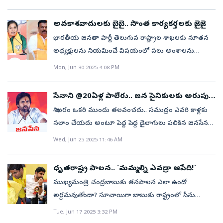
గజపతిని ఎవరు ప్రశ్నించే ధైర్యం చేయలేరు. కానీ
ఆమధ్య కాకినాడ పోర్టులో రేషన్ బియ్యం చేస్తున్న నౌకను
మంచి భోజనం పెట్టాలి కదా.. కార్యక్రమంలో
వెళ్లాలా.. జాతరకు వెళ్లాలా.. జగన్ పర్యటనకు వెళ్లాలా అనేది
చేస్తున్నారు.. ఎంత పని చేసావు జగనూ!.నువ్వు ఓడిపోయినా..
చంద్రబాబుకు బదులుగా లోకేష్ పెత్తనం పెరిగిపోవడం బీజేపీ,
జరిగిన ప్రపంచ జనాభా దినోత్సవ కార్యక్రమంలో సీఎం
విజయనగరానికి చెందిన 28వ డివిజన్ కార్యకర్త తీగల
చూసి సీజ్ ది షిప్ అన్నారు. ఆ తరువాత ఆ అంశాన్ని
పాయకరావుపేటలోని బీసీ బాలికల హాస్టల్ నిర్వాహకులు మంత్రి
మా ఇష్టం. మధ్యలో వీళ్ళ జోకుడు ఏమిటన్న ఫీల్ జనంలో
రాష్ట్రంలో మీ పరిపాలనే ఉన్నట్లుగా అనిపిస్తుంది. నువ్వు ఏం
జనసేన నాయకులను తొక్కేస్తూ కేవలం టీడీపీ వారికి ప్రాధాన్యం
అవకాశవాదులకు బైబై.. సొంత కార్యకర్తలకు జైజై
చంద్రబాబు ప్రసంగించారు. ప్రపంచంలో జనాభా రేటు
ఆనందరావు అదితి గజపతి పరుగును ఫ్లెక్సీకి ఎక్కించాడు.
వదిలేశారు. ఇప్పుడు యథావిధిగా రేషన్ బియ్యం విదేశాలకు
గారికి ప్రత్యేకంగా పురుగులతో చేసిన పులుసు వడ్డించారు..
మొదలైంది. ఒక్క చినుకుగా ప్రారంభమైన ఈ ఆత్మాభిమానం
చేయాలనుకుంటున్నావో దాన్ని ఈ తండ్రి కొడుకులు కచ్చితంగా
ఇస్తూ వెళ్లడం కూడా భాగస్వామి పక్షాలైన ఈ రెండు పార్టీలకు
తగ్గుతోంది. కానీ, జనాభానే దేశాభివృద్ధికి కీలకం. జనాభా అనేది
భారతీయ జనతా పార్టీ తెలుగువ రాష్ట్రాల శాఖలకు నూతన
రాజీవ్ నగర్ కాలనీలో మీరు చేయాల్సిన పనులు లిస్ట్ ఇది..
తరలిపోతోంది. తిరుమల ప్రసాదంలో కొవ్వుంది అన్నారు..
ఇంకేముంది మంత్రి అనిత అవాక్కయ్యారు.. ఏంటి మంత్రిని
ఉప్పెనలా మారింది. గ్రామాలు దండుకట్టాయి.. పల్లెలు
చేయాల్సిన పరిస్థితి తీసుకొచ్చావ్‌.. ఎంత పని చేశావు జగనూ!
ఇబ్బందికరంగా మారింది.లోపల సరుకు పుచ్చిపోయినా..
భారం కాకుండా ఆస్తిగా భావించే కాలం వచ్చింది. ప్రపంచంలో ఏ
అధ్యక్షులను నియమించే విషయంలో పలు అంశాలను
మీరు గెలిచి ఇన్నాళ్లు అయింది ఏ ఒక్క పని అయినా చేశారా?.
నాల్రోజులు కాషాయం బట్టలు వేసుకుని హడావుడి చేశారు..
నేను వస్తె పురుగుల భోజనం పెడతారా అని గదమాయించాడు.
పరవశించాయి.. ఇంకేముంది మళ్ళీ వింటేజ్ జగన్
అంటూ ఏర్పాటు చేసిన ఈ ఫ్లెక్సీ అందర్నీ
బయట మంచి కలరింగ్.. కవరింగ్ ఇచ్చేసి జనానికి అంటగట్టే
దేశంలో యువత ఎక్కువ ఉంటే.. ఆ దేశం అభివృద్ధి
ప్రాతిపదికగా తీసుకుని స్వచ్ఛమైన సొంత పార్టీ కార్యకర్తలకు
దీని కోసమేనా మిమ్మల్ని ఎన్నుకున్నది అంటూ ఆయన పనుల
Mon, Jun 30 2025 4:08 PM
దాన్ని వదిలేశారు. వారాహి డిక్లరేషన్.. సనాతన ధర్మం
" ఏంజేస్తాం మేడం ఎలకల వేపుడు.. బల్లుల ఇగురు.. బొద్దింకల
ఆవిష్కృతమయ్యారు.ఎక్కడికక్కడ వందలు వేలల్లో ప్రజలు
ఆలోచింపజేస్తోంది.::సిమ్మాదిరప్పన్న
వ్యాపారి మాదిరిగా చంద్రబాబు సైతం ఇటు తన ప్రభుత్వంపై
చెందుతుంది. ఎక్కువ మంది పిల్లలు ఉంటే కొన్ని దేశాల్లో
మాత్రమే పట్టంగట్టింది. ఈ విషయంలో పైరవీలు
జాబితాతో పాటు ప్రశ్నల పరంపరతో అదితిపై
అన్నారు.. దాన్ని పక్కనబెట్టారు. ఇప్పుడు తాజాగా హిందీ
పచ్చడి పెడదాం అనుకున్నాం.. కానీ దొరకలేదు" అని సిబ్బంది
చెట్టూ పుట్టా వాగు వంక దాటుకుని జగన్ వెంట నడిచారు..
ప్రజల్లో తీవ్ర వ్యతిరేకత వెలువెత్తుతున్న దాన్ని మీడియా ఇతర
బహుమతులు కూడా ఇస్తున్నారు. హంగేరిలో
రికమండేషన్లకు తావు లేకుండా నికార్సైన బిజెపి కార్యకర్తలకు
విరుచుకుపడ్డారు. సోమవారం కలెక్టర్ ఆఫీస్ ఎదుట ఫ్లెక్సీ
భాషను అందరూ నేర్చుకోవాలని అంటున్నారు.. మరి ఈ
లోలోన నవ్వుకున్నారు.ఈ క్రమంలో మంత్రి అనిత..
సేనాని @20ఏళ్ల పాలేరు.. జన సైనికులకు అరుపులే
మొత్తానికి నిర్బంధం ఎంత ఎక్కువైతే ప్రతిఘటన అంతకు
పబ్లిసిటీ సంస్థలు మాటున దాచిపెట్టి అంతా బాగుంది అన్నట్లుగా
పెద్దకుటుంబాలకు కార్లు ఇస్తున్నారు. చైనాలో ఆర్థిక సాయం
పార్టీ పగ్గాలు అప్పగించింది. తెలంగాణకు ఎన్ రామచంద్రరావుని
ప్రదర్శిస్తూ తమ నాయకురాలు అసమర్థతను వీధిలో
మిగిలాయా?
అంశాన్ని ఎప్పుడు వదిలేస్తారో చూడాలి.. సీజన్లను బట్టి
ఉన్నఫలంగా అధికారుల మీద ఫైరయ్యారు.. ఏంటి భోజనం
వందింతలు ఉంటుందని ప్రజలు నిరూపించారు. పల్లెల్లో
శిఖరం ఒకరి ముందు తలవంచదు.. సముద్రం ఎవరి కాళ్లకు
ప్రజలను భ్రమింపజేసేందుకు ఏర్పాట్లు చేస్తున్నారు. ఈ
అందిస్తున్నారు.సమైక్య రాష్ట్రంలో జనాభా నియంత్రణ కోసం
అధ్యక్షునిగా నియమించగా ఆంధ్ర ప్రదేశ్కు పివిఎన్ మాధవ్ ను
నిలబెట్టారు. అదితి విధేయులకు ఇది కాస్త ఇబ్బందిగా
ప్రాధాన్యాలు మార్చుకునే పవన్ కళ్యాణ్ ఊసరవెల్లికి సైతం
ఎలా ఉంటుందా.. మీ విద్యాశాఖ ఇలా పనిచేస్తుందా అంటూ
పోలీసుల రుబాబు పెరిగేసరికి అదే మొత్తంలో జగన్ పట్ల
సలాం చేయదు అంటూ పెద్ద పెద్ద డైలాగులు పలికిన జనసేన
క్రమంలోనే ఏడాది పాలన పూర్తి అయిన సందర్భంగా తొలి
పని చేశాం. ఇద్దరు పిల్లలు ఉంటే స్థానిక సంస్థల ఎన్నికల్లో పోటీకి
సారధిగా నియమించారు. ఈ నియామకం విషయంలో పార్టీ ఢిల్లీ
అనిపించినా ప్రజలు.. ఇతర కార్యకర్తలకు మాత్రం ఆనందరావు
కోచింగ్ ఇచ్చే స్థాయికి చేరుకున్నారు అని ప్రజలు
మీడియా కవరేజ్ కోసం కొన్ని డైలాగులు కొట్టారు. అంతా బానే
అభిమానం ఆదరణ రెట్టింపు అ‍య్యింది. దీంతో అయ్యవారి
అధినేత పవన్‌ కల్యాణ్‌.. అధికారం రుచి మరిగి ఇప్పుడు
అడుగు అంటూ ఇంటింటికి తన ప్రభుత్వ విజయాన్ని ప్రచారం
Wed, Jun 25 2025 11:46 AM
అనర్హులని నేనే చట్టం తీసుకొచ్చా. (కేంద్రం ఇచ్చిన జనాభా
పెద్దలు పలు అంశాలను పరిగణలోకి తీసుకున్నారు. ప్రస్తుతం
హీరోలా కనిపించాడు. ఎవరు ప్రశ్నించకపోయినా ఆయన
విస్తుపోతున్నారు.-సిమ్మాదిరప్పన్న.
ఉంది కానీ ఆవిడ వెళ్లిన హాస్టల్.. చేసిన భోజనం అంతా డీ
బొమ్మ గీయబోతే కోతి బొమ్మ వచ్చిందన్నట్లుగా జగన్
పాలేరుగా పనిచేయడానికి సిద్ధమైనట్లుగా కనిపిస్తోంది. ప్రజల
చేసేందుకు ప్రత్యేక కార్యక్రమాన్ని రూపొందించారు.ఇందులో
నియంత్రణ పిలుపులో భాగంగా 1994 మే నెలలో ఉమ్మడి
బిజెపి అధ్యక్షురాలుగా ఉన్న పురందేశ్వరి అవకాశవాదాన్ని
మాత్రం గొంతు ఎత్తాడు.. అదితి పరువు నడివీధిలో నిలబెట్టారు
ఫ్యాక్టో సీఎం లోకేష్ పరిధిలోకి వస్తుందన్న విషయాన్ని కొన్ని
ప్రోగ్రాములు భగ్నం చేయబోగా అది కాస్తా ఎదురుతన్నింది.
తరఫున ప్రశ్నిస్తాను అని చెప్పిన జనసేనని.. ఇప్పుడు ఇంకో 20
భాగంగా భాగస్వామి పక్షాలైన జనసేన, బీజేపీతో బాటు టీడీపీ
ఆంధ్రప్రదేశ్‌ అసెంబ్లీ ఈ చట్టాన్ని ఆమోదించింది.. ఆ
కేంద్రంలోని బిజెపి పెద్దలు క్షమించే ఉద్దేశంలో లేకపోబట్టి ఆవిన్ను
ధృతరాష్ట్ర పాలన.. ‘మమ్మల్ని ఎవడ్రా ఆపేది!’
అంటూ లోలోన సంబరపడుతున్నారు.-సిమ్మాదిరప్పన్న.
క్షణాలు మర్చిపోయినట్లున్నారు. ఏంటి.. నాకు పెట్టే భోజనంలోనే
అన్నిటికి మించి జనాన్ని జగన్ నుంచి విడదీయడం అంత వీజీ
ఏళ్లు కూటమిని, ప్రభుత్వాన్ని మోయడానికి తనకి ఎలాంటి
నాయకులు ఎమ్మెల్యేలు మంత్రులు సైతం ఇంటింటికి వెళ్లి తమ
సమయంలో కాంగ్రెస్‌ ప్రభుత్వం.. కోట్ల విజయభాస్కర్‌రెడ్డి
పక్కకు తప్పించారు. వాస్తవానికి ఆవిడ టిడిపి వ్యవస్థాపకుడు
ముఖ్యమంత్రి చంద్రబాబుకు తనపాలన ఎలా ఉందో
పురుగుల అని అధికారులపై చిరాకు చూపిస్తూ.. మీడియాకు
కాదని పోలీసులకు ప్రభుత్వానికి అర్థమైంది. మొత్తానికి
భేషజాలు, నామోషి, సిగ్గు లేదని తేల్చేశారు.వైఎస్‌ జగన్ మీద
ప్రభుత్వం చేసిన పథకాలు సాధించిన అభివృద్ధిని ప్రచారం
సీఎంగా ఉన్నారు).ఇప్పుడు ఆ పరిస్థితి మార్చుకోవాల్సిన
ఎన్టీ రామారావు కుమార్తె అయినప్పటికీ కాంగ్రెస్ తరపున
అర్థమవుతోందా? సూచాయిగా బాబుకు రాష్ట్రంలో సీను
న్యూస్ అందించారు.. అది కాస్త బ్యాక్ ఫైర్ అయిందని
పోలీసులతోనే జగన్ పర్యటనలు సక్సెస్ అవుతున్నాయి అని
కడుపుమంట కావచ్చు.. అక్కసు కావచ్చు... ఈర్ష్య.. అసూయ
చేస్తారు. అయితే చంద్రబాబు పాలనపై ఇప్పటికే ప్రజల్లో
సమయం వచ్చింది. జనాభా భారం కాదు.. జనమే ఆస్తి.
రెండుసార్లు ఎంపీగా కేంద్రంలో మంత్రిగా పనిచేశారు 2014
అర్థమైందా?.. తమ్ముళ్ల అరాచకాలు కనిపిస్తున్నాయా?.. వారిని
అధికారులు తెలుగుదేశం పెద్దలు అంటున్నారు. పురుగులు వస్తే
Tue, Jun 17 2025 3:32 PM
ప్రజలు అర్థం చేసుకున్నారు . -సిమ్మాదిరప్పన్న
కావచ్చు ఏదైనా కానీ జనసేనాని మాత్రం ఆజన్మాంతం
వ్యతిరేకత వెల్లువెత్తుతున్నట్లుగా సర్వేల్లో వెళ్లడవడం..
భారతదేశంలో ఎక్కువ జనాభా ఉండటం మనకు పెద్ద వనరు.
ఎన్నికల్లో కాంగ్రెస్ లో ఆంధ్రప్రదేశ్లో పూర్తిగా
కంట్రోల్ చేయలేక తమలపాకుతో కొడుతున్నారా? అసలిది