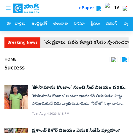
custom menu
Skip to main content
ePaper
TV
హోం
వార్తలు
ఆంధ్రప్రదేశ్
తెలంగాణ
సినిమా
క్రీడలు
బిజినెస్
ఫ్యామ
ద్దు!
‘చంద్రబాబు, పవన్‌ కల్యాణ్‌ కనీసం స్పందించరా?’
మహారాష్ట
Breaking News
Breadcrumb
HOME
Success
‘పాత సామాను కొంటాం’ నుంచి నీట్ విజయం వరకు..
‘పాత సామాను కొంటాం’ అంటూ ఇంటింటికీ తిరుగుతూ పొట్ట
పోషించుకునే చిరు వ్యాపారి కుమారుడు ‘నీట్‌’లో సత్తా చాటాడు.
దీంతో తమ కొడుకు డాక్టర్‌ కాబోతున్నాడంటూ ఆ
Tue, Aug 4 2026 1:18 PM
తల్లిదండ్రులు ఆనందంలో మునిగితేలుతున్నారు.
రాజస్థాన్‌లోని కోట సమీపంలోని గోద్ల్యాహేది గ్రామానికి చెందిన
ప్రశాంత్‌ కిశోర్‌ విజయం వెనుక సీజేపీ వ్యూహం?