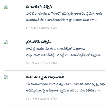
వ్యాయామం, విశ్వాసం ప్రధాన పోషిస్తాయి. ఏదైనా కొత్త ఆహారం
తెలిసుంటుంది. ఆ విశేషాలు ఏమిటో చూసేద్దాం.భారత ఐటీ
అర్థమైంది. కూటమి నాయకులు ప్రజల వద్దకు వెళితే
చేసుకున్నారు.
మనంతీసుకుంటున్న ఆహారంపైనా అవగాహన పెంచుకుని,
లేదా ఫిట్‌నెస్ దినచర్యను ప్రారంభించే ముందు వైద్యులను
పితామహుడుమార్చి 2025 నాటికి రూ.12.92 లక్షల కోట్ల
డీ–డాకింగ్‌ సక్సెస్‌
తిరగబడటం ఒక్కటే మిగిలింది. పోలీసులను అడ్డం పెట్టుకొని
శ్రద్ధపెట్టి, నిపుణుల సలహా తీసుకని ఈ ప్రక్రియను మొదలు
సంప్రదించడం ఉత్తమం. View this post on Instagram A
మార్కెట్ క్యాపిటలైజేషన్‌ కలిగిన ప్రపంచ ఐటీ పరిశ్రమలో టాప్‌
కూటమి ప్రభుత్వం పాలన సాగిస్తోంది. – మధుసూదన్, ఎమ్మెల్సీ
సాక్షి బెంగళూరు: ఖగోళంలో భవిష్యత్‌ అంతరిక్ష ప్రయోగాలకు
పెట్టాలి. విజయం సాధించాలి. అలా కేవలం ఆరు రోజుల్లో
post shared by Nessy chungath ❇️🧸🌸
కంపెనీల్లో ఒకటిగా ఉన్న టాటా కన్సల్టెన్సీ సర్వీసెస్ (టీసీఎస్‌)
సంక్షేమ పథకాల కోసం ఎదురుచూసినట్లుంది గత వైఎస్సార్‌సీపీ
ఉపకరించే కీలక సాంకేతికతను ఇస్రో విజయవంతంగా
నాలుగు కిలోల బరువు తగ్గించుకుందో మోడల్‌. ఆ తరువాత
(@call_me_nessykutty)
పుట్టుకకు ప్రస్తుతం పాకిస్థాన్‌కు చెందిన ‘భారత ఐటీ
ప్రభుత్వంలో చెప్పింది చెప్పినట్లు చూసి చూపించారు. ఈ
పరీక్షించింది. ఇప్పటికే అనుసంధానం(డాకింగ్‌) ద్వారా ఒక్కటిగా
Fri, Mar 14 2025 5:17 AM
తన సక్సెస్‌ గురించి ఇన్‌స్టాలో షేర్‌ చేసింది.సియోల్‌లో ఉంటున్న
పితామహుడు’గా పిలువబడే ఫకీర్ చంద్ కోహ్లీ అనే వ్యక్తి.
ప్రభుత్వం అంతకంటే గొప్పగా చేస్తామని చెప్పడంతో ఓట్లేశాం.
జతకూడిన స్పెడెక్స్‌ ఉపగ్రహాలను ఇస్రో బుధ వారం
ఫ్రీలాన్స్ మోడల్' షెర్రీ తరచుగా ఫిట్‌నెస్ రహస్యాలను
ఆయన చేసిన కృషి టీసీఎస్‌ను ఇండియాలో ఐటీ పవర్ హౌజ్‌గా
ఇప్పుడు చూస్తే ఒక్కటంటే ఒక్క పథకం కూడా ప్రజలకు
తొలిప్రయత్నంలోనే విజయవంతంగా వేరు చేసింది. స్పెడెక్స్‌
ఇన్‌స్టాగ్రామ్‌లో పంచుకుంటూ ఉంటుంది. తాజాగా ఒక
శ్రమతోనే సక్సెస్‌
మార్చేందుకు కారణమైంది. దాంతోపాటు ఇన్ఫర్మేషన్ టెక్నాలజీకి
అందింది లేదు. సంవత్సరమైనా ఎదురుచూడటంతోనే
ఉపగ్రహాల డీ–డాకింగ్‌(విడదీత) ప్రక్రియ సజావుగా సాగిందని
ఆసక్తికరమైన వీడియోను పోస్ట్‌ చేసింది. కండరాల నష్టం
పూసర్ల వెంకట సింధు... ఒలింపిక్స్‌లో పతకాలు
భారత్ కేంద్రంగా మారేందుకు తోడ్పడింది.అప్పటి భారత్‌..
సరిపోతుంది. సూపర్‌సిక్స్‌ పథకాలని చెప్పి ప్రజలందరినీ మోసం
కేంద్ర మంత్రి జితేంద్ర సింగ్‌ గురువారం ‘ఎక్స్‌’ వేదికగా
లేకుండా 6 రోజుల్లో 4 కిలోల బరువు తగ్గిన విధానాన్ని తన
సాధించింది.కామన్‌వెల్త్‌... వరల్డ్‌ చాంపియన్‌షిప్‌లలో స్వర్ణాలు
ఇప్పటి పాకిస్థాన్‌లో పుట్టి..భారత్‌-పాకిస్థాన్‌ విభజనకు ముందు
చేసినారు. ఈ నాయకులకు మళ్లీ మా దగ్గరికి రావాలంటే
ప్రకటించారు. ‘‘చందమామపై పరీక్షలు, మానవ సహిత
అభిమానులతో పంచుకుంది. దీన్ని కొరియన్ 'స్విచ్ ఆన్' డైట్‌
సొంతం చేసుకుంది.ప్రపంచవేదికల మీద దేశ పతాకాన్ని
1924లో (అప్పుడు పాకిస్థాన్‌ భారత్‌లోనే ఉండేది) ప్రస్తుత
Sat, Mar 8 2025 4:35 AM
మొహం ఎలా వస్తుంది. బుద్ధి ఉంటే ఇంకోసారి నమ్ముతామా?. –
వ్యోమనౌక ప్రయాణాలు, చంద్రయాన్‌–4, గగన్‌ యాన్‌
అంటారట. ఆహారం, ఉపవాసం, అధిక ప్రోటీన్ భోజనం ఈ
సగర్వంగా ఎగురవేసింది.భారత మాత మెడలో పతకాల హారం
పాకిస్థాన్‌లోని పెషావర్‌లో ఫకీర్ చంద్ కోహ్లీ జన్మించారు. అతని
దస్తగిరి, హాలహర్వి గ్రామం, నందవరం మండలం
ప్రయోగాలకు బాటలు వేస్తూ ఛేజర్‌ (ఎస్‌డీఎక్స్‌01), టార్గెట్‌ (ఎస్‌
మూడు పద్దతులను అనుసరించినట్టు తెలిపింది. View this
వేసి బంగారు సింధు అయింది.ఈ ఏడాది మహిళాదినోత్సవాన్ని
విద్యాభ్యాసం లాహోర్‌లో జరిగింది. పంజాబ్ విశ్వవిద్యాలయం
డీఎక్స్‌02) శాటిలైట్ల తో డీ–డాకింగ్‌ సాంకేతికతను పరీక్షించాం.
సమతుల్యత సాధించాలి
post on Instagram A post shared by Sherrie 셰리 🌸 |
శ్రీమతి సింధుగా వేడుక చేసుకుంటోంది.సాధికారత దిశగా
నుంచి ఇంగ్లీష్‌, అప్లైడ్‌ మ్యాథమెటిక్స్‌, ఫిజిక్స్‌లో డిగ్రీలు
ఇస్రో బృందానికి అభినందనలు. ఈ ఘనత ప్రతి ఒక్క
‘‘ఏ రంగంలోనైనా నాయకత్వం వహించడానికి దూరదృష్టి, కొత్త
외국인 모델 (@shukiiii)ఆహారం జీవనశైలి మార్పుల
పయనిస్తున్న మహిళలకు అభినందనలు చెప్పింది.ఈ తరంలో
పొందారు. కెనడాలో క్వీన్స్ యూనివర్సిటీలో ఎలక్ట్రికల్
భారతీయుడి ఎదను ఉప్పొంగేలా చేసింది’’ అని మంత్రి తన
ఆవిష్కరణలపై అవిశ్రాంత కృషి అవసరం. సాంకేతికతంగా
వివరాలనుఇలా పంచుకుంది..“నేను ఎలాంటి ఆహారం/
మహిళలు బిజినెస్, స్పోర్ట్స్‌తోపాటు అన్ని రంగాల్లోనూ
ఇంజినీరింగ్ చదివి, అమెరికాలోని ప్రతిష్ఠాత్మక మసాచుసెట్స్
‘ఎక్స్‌’ ఖాతాలో పోస్ట్‌చేశారు. ఇప్పటికే ఇటీవల డాకింగ్‌
వస్తున్న మార్పులను అమలు చేయడంలో, టీమ్‌ వర్క్‌ను
జీవనశైలి మార్పులు చేసుకోవాలి లాంటి సలహా ఇవ్వడం లేదు.
Sat, Mar 8 2025 4:18 AM
రాణిస్తున్నారు. కేవలం తమకు తాము నిలదొక్కుకోవడంతో
ఇన్‌స్టిట్యూట్‌ ఆఫ్ టెక్నాలజీ (ఎంఐటీ) నుంచి సిస్టమ్
సాంకేతికతను పరీక్షించి ఆ టెక్నాలజీని అందిపుచ్చుకున్న దేశాల
బలోపేతం చేయడంలో ముందుండాలి. బలమైన నాయకులుగా
అంత ఎక్స్‌పర్ట్‌ని కూడా కాదు. కేవలం నా సొంత అనుభవం.
సరిపెట్టడం లేదు, ఆ రంగంలో నంబర్‌ వన్‌గా నిలవడానికి
ఇంజినీరింగ్‌లో మాస్టర్స్ డిగ్రీ సాధించారు.టీసీఎస్‌
సరసన నిలిచిన భారత్‌ తాజాగా డీ–డాకింగ్‌ సాంకేతికతనూ