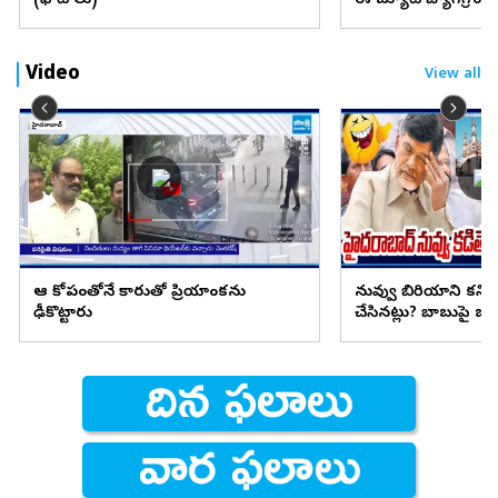
(ఫొటోలు)
ఈ బ్యూటీ బ్యాగ్‌గ్రౌం
Video
View all
ఆ కోపంతోనే కారుతో ప్రియాంకను
నువ్వు బిరియాని కనిప
ఢీకొట్టారు
చేసినట్లు? బాబుపై బుగ్గన