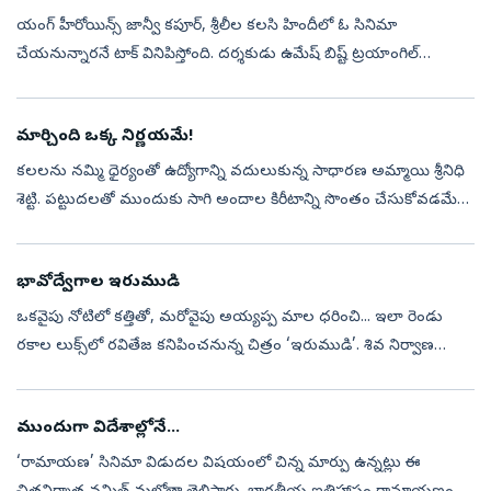
యంగ్‌ హీరోయిన్స్‌ జాన్వీ కపూర్, శ్రీలీల కలసి హిందీలో ఓ సినిమా
చేయనున్నారనే టాక్‌ వినిపిస్తోంది. దర్శకుడు ఉమేష్‌ బిష్ట్‌ ట్రయాంగిల్‌
లవ్‌స్టోరీతో కూడిన డార్క్‌ రొమాంటిక్‌ థ్రిల్లర్‌ కథను రెడీ చేశారట. ఏ...
మార్చింది ఒక్క నిర్ణయమే!
కలలను నమ్మి ధైర్యంతో ఉద్యోగాన్ని వదులుకున్న సాధారణ అమ్మాయి శ్రీనిధి
శెట్టి. పట్టుదలతో ముందుకు సాగి అందాల కిరీటాన్ని సొంతం చేసుకోవడమే
కాదు; వెండితెరపై తనకంటూ ప్రత్యేక గుర్తింపును కూడా సంపాదించుకుంది.
ఆ...
భావోద్వేగాల ఇరుముడి
ఒకవైపు నోటిలో కత్తితో, మరోవైపు అయ్యప్ప మాల ధరించి... ఇలా రెండు
రకాల లుక్స్‌లో రవితేజ కనిపించనున్న చిత్రం ‘ఇరుముడి’. శివ నిర్వాణ
దర్శకత్వంలో మైత్రీ మూవీ మేకర్స్‌ పతాకంపై నవీన్‌ ఎర్నేని, వై. రవిశంకర్‌ ఈ...
ముందుగా విదేశాల్లోనే...
‘రామాయణ’ సినిమా విడుదల విషయంలో చిన్న మార్పు ఉన్నట్లు ఈ