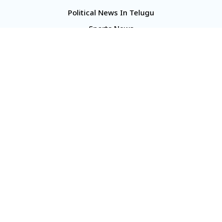
Political News In Telugu
Sports News
TS Politics News
Telangana News
Telugu Movie Reviews
Company
About Us
Contact Us
Media Kit
Terms And Conditions