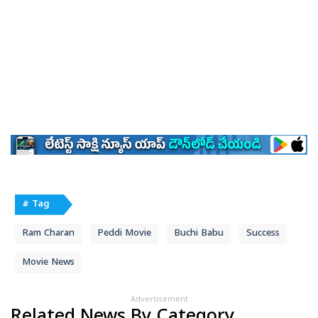
# Tag
Ram Charan
Peddi Movie
Buchi Babu
Success
Movie News
Advertisement
Related News By Category