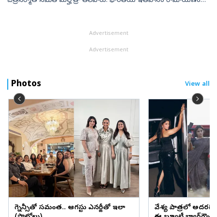
చిత్రనిర్మాత నమిత్‌ మల్హోత్రా తెలిపారు. భారతీయ ఇతిహాసం రామాయణం
ఆధారంగా తెరకెక్కిన సినిమా ‘రామాయణ’. నితీష్‌ తివారి దర్శకత్వంలో
రూపొందుతున్న ఈ సిని...
Advertisement
Advertisement
Photos
View all
ప్రెగ్నెన్సీతో సమంత.. ఆగస్టు ఎనర్జీతో ఇలా
వేశ్య పాత్రలో అదరగొట్