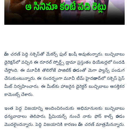
రామ్ చరణ్‌ పెద్ది సక్సెస్‌తో మేకర్స్ ఫుల్ ఖుషీ అవుతున్నారు. బుచ్చిబాబు
డైరెక్షన్‌లో వచ్చిన ఈ రూరల్ స్పోర్ట్స్ డ్రామా ప్రస్తుతం థియేటర్లలో సందడి
చేస్తోంది. ఈ మూవీకి తొలిరోజే పాజిటిక్ రావడంతో మెగా ఫ్యాన్స్ పండుగ
చేసుకుంటున్నారు. ఈ సందర్భంగా మూవీ టీమ్ హైదరాబాద్‌లో సక్సెస్ ప్రెస్
మీట్ నిర్వహించారు. ఈ మీట్‌కు హాజరైన డైరెక్టర్ బుచ్చిబాబు ఆసక్తికర
కామెంట్స్ చేశారు.
ఇంత పెద్ద విజయాన్ని అందించినందుకు అభిమానులకు బుచ్చిబాబు
ధన్యవాదాలు తెలిపారు. ప్రీమియర్స్ నుంచే నాకు ఫోన్ కాల్స్ రావడం
మొదలైందన్నారు. పెద్ది విజయానికి కారణం రామ్ చరణ్‌ మాత్రమేనన్నారు.