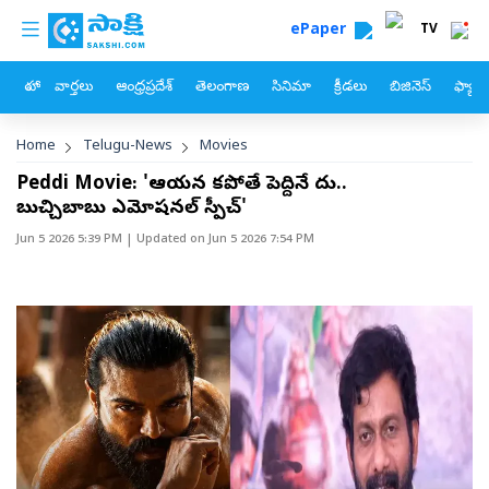
custom menu
Skip to main content
ePaper
TV
హోం
వార్తలు
ఆంధ్రప్రదేశ్
తెలంగాణ
సినిమా
క్రీడలు
బిజినెస్
ఫ్యామ
Breadcrumb
Home
Telugu-News
Movies
Peddi Movie: 'ఆయన లేకపోతే పెద్దినే లేదు..
బుచ్చిబాబు ఎమోషనల్ స్పీచ్'
Jun 5 2026 5:39 PM
| Updated on
Jun 5 2026 7:54 PM