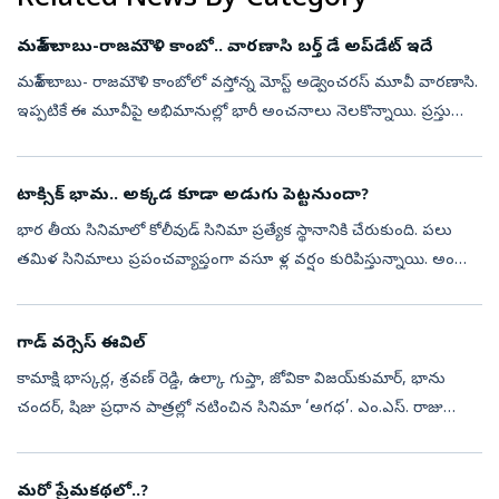
మహేశ్‌ బాబు-రాజమౌళి కాంబో.. వారణాసి బర్త్‌ డే అప్‌డేట్‌ ఇదే
మహేశ్‌ బాబు- రాజమౌళి కాంబోలో వస్తోన్న మోస్ట్ అడ్వెంచరస్ మూవీ వారణాసి.
ఇప్పటికే ఈ మూవీపై అభిమానుల్లో భారీ అంచనాలు నెలకొన్నాయి. ప్రస్తుతం
ఈ సినిమా షూటింగ్‌తో బిజీగా ఉన్నారు రాజమౌళి. ఈ మూవీ వచ్చే ఏప్రిల...
టాక్సిక్ భామ.. అక్కడ కూడా అడుగు పెట్టనుందా?
భార తీయ సినిమాలో కోలీవుడ్ సినిమా ప్రత్యేక స్థానానికి చేరుకుంది. పలు
తమిళ సినిమాలు ప్రపంచవ్యాప్తంగా వసూ ళ్ల వర్షం కురిపిస్తున్నాయి. అందుకే
పలువురు ప్రముఖ బాలీవుడ్‌ బ్యూటీలు తమిళంలో నటించడానికి ఆసక్తి చ...
గాడ్‌ వర్సెస్‌ ఈవిల్‌
కామాక్షి భాస్కర్ల, శ్రవణ్‌ రెడ్డి, ఉల్కా గుప్తా, జోవికా విజయ్‌కుమార్, భాను
చందర్, షిజు ప్రధాన పాత్రల్లో నటించిన సినిమా ‘అగధ’. ఎం.ఎస్‌. రాజు
దర్శకత్వంలో అజయ్‌ కేఆర్‌ సమర్పణలో శ్రీ ఆదివరాహ ప్రోడక్షన్స్‌...
మరో ప్రేమకథలో..?