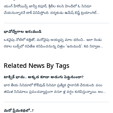
యంగ్‌ హీరోయిన్స్‌ జాన్వీ కపూర్, శ్రీలీల కలసి హిందీలో ఓ సినిమా
చేయనున్నారనే టాక్‌ వినిపిస్తోంది. దర్శకుడు ఉమేష్‌ బిష్ట్‌ ట్రయాంగిల్‌
లవ్‌స్టోరీతో కూడిన డార్క్‌ రొమాంటిక్‌ థ్రిల్లర్‌ కథను రెడీ చేశారట. ఏ...
భావోద్వేగాల ఇరుముడి
ఒకవైపు నోటిలో కత్తితో, మరోవైపు అయ్యప్ప మాల ధరించి... ఇలా రెండు
రకాల లుక్స్‌లో రవితేజ కనిపించనున్న చిత్రం ‘ఇరుముడి’. శివ నిర్వాణ
దర్శకత్వంలో మైత్రీ మూవీ మేకర్స్‌ పతాకంపై నవీన్‌ ఎర్నేని, వై. రవిశంకర్‌ ఈ...
Related News By Tags
టాక్సిక్ భామ.. అక్కడ కూడా అడుగు పెట్టనుందా?
భార తీయ సినిమాలో కోలీవుడ్ సినిమా ప్రత్యేక స్థానానికి చేరుకుంది. పలు
తమిళ సినిమాలు ప్రపంచవ్యాప్తంగా వసూ ళ్ల వర్షం కురిపిస్తున్నాయి. అందుకే
పలువురు ప్రముఖ బాలీవుడ్‌ బ్యూటీలు తమిళంలో నటించడానికి ఆసక్తి చ...
మరో ప్రేమకథలో..?