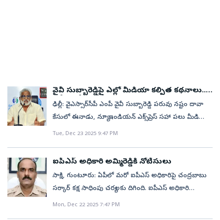
చూస్తున్నారని పేర్కొన్నారు.గత 24 నెలలుగా రాష్ట్ర ప్రభుత్వాన్ని
అప్పగించింది. అప్పటి నుంచి పొలిటికల్‌ లీడర్లను ప్రశ్నించడం
వివరాలు వెల్లడించాలని స్పష్టం చేసింది. హాజరు నుంచి
ఉపముఖ్యమంత్రి తన కుర్చీ గుంజుకుంటాడోనని రేవంత్‌రెడ్డి
నేతృత్వంలో బృందాన్ని ఏర్పాటు చేయాలని కోరింది. దీన్ని
నిలదీస్తున్నందుకే ఈ కక్ష సాధింపు చర్యలకు పాల్పడుతున్నారని,
మొదలైంది. ఇక సీఎం రేవంత్‌ సోదరుడు కొండల్‌ రెడ్డికి సైతం
వినహాయింపు పొందేందుకు ఎలాంటి కారణాలు చెప్పవద్దని
నోటీసులు పేరిట టైంపాస్‌ డ్రామా చేయిస్తుండని చెప్పారు. ఈ
విచారించిన జస్టిస్‌ జేకే మహేశ్వరి, జస్టిస్‌ ఎన్‌వీ
తమకు చట్టం పైన, న్యాయస్థానాల పైన పూర్తి గౌరవం ఉందని
సిట్‌ నుంచి పిలుపు వచ్చింది. ప్రతిపక్ష నేతగా ఉన్న టైంలో
హెచ్చరించింది. తదుపరి విచారణ జనవరి 9కి వాయిదా వేసింది.
సమావేశంలో బీఆర్‌ఎస్‌ జిల్లా అధ్యక్షుడు తోట ఆగయ్య, మాజీ
అంజారియాలతో కూడిన ధర్మాసనం.. దర్యాప్తు బాధ్యతలను
తెలిపారు. ఏ విచారణకైనా తాము సిద్ధమని స్పష్టం చేస్తూనే..
రేవంత్‌రెడ్డి కుటుంబ సభ్యుల ఫోన్లు కూడా ట్యాపింగ్‌కు గురైనట్లు
సివిల్‌ పనులకు సంబంధించి తమకు చెల్లించాల్సిన బకాయిలు
ఎమ్మెల్యే సుంకె రవిశంకర్, టెస్కాబ్‌ మాజీ చైర్మన్‌ కొండూరి
‘సీబీఐ’కి అప్పగిస్తూ మధ్యంతర ఉత్తర్వులిచ్చింది.
నోటీసులతో ప్రతిపక్ష గొంతు నొక్కాలని చూడటం భ్రమ
సిట్‌ గుర్తించింది. ఈ క్రమంలోనే ఆయనను సైతం తమ ఎదుట
ఇవ్వడం లేదంటూ కె.ఆనంద్‌ అండ్‌ కంపెనీ హైకోర్టులో పిటిషన్‌
రవీందర్‌రావు, ‘సెస్‌’చైర్మన్‌ చిక్కాల రామారావు పాల్గొన్నారు.
అంతేకాదు..సీబీఐ దర్యాప్తును పర్యవేక్షించేందుకు సుప్రీం కోర్టు
మాత్రమేనని హెచ్చరించారు. ఎన్ని తప్పుడు కేసులు పెట్టినా
హాజరు అయ్యి తాము అడిగే ప్రశ్నకు సమాధానాలు ఇవ్వాలని
దాఖలు చేసింది. విచారణ చేపట్టిన న్యాయస్థానం.. పిటిషనర్‌కు
విశ్రాంత న్యాయమూర్తి జస్టిస్‌ అజయ్‌ రస్తోగి నేతృత్వంలో
ప్రజల పక్షాన రేవంత్ రెడ్డి ప్రభుత్వాన్ని వేటాడటం ఆపేది లేదని,
సిట్‌ కోరినట్లు సమాచారం. మరోవైపు ఈ కేసులో మాజీ మంత్రి
చెల్లించాల్సిన రూ.1,16,51,734ను ఆరు వారాల్లో విడుదల
త్రిసభ్య కమిటీని ఏర్పాటు చేసింది. ఈ క్రమంలోనే సీబీఐ బృందం
వైవీ సుబ్బారెడ్డిపై ఎల్లో మీడియా కల్పిత కథనాలు..
కుంభకోణాలను బయటపెడుతూనే ఉంటామని కేటీఆర్ స్పష్టం
హరీష్‌రావును విచారించాలన్న సిట్‌ ప్రయత్నం ఫలించలేదు.
చేయాలని గత ఏప్రిల్‌లో తీర్పునిచ్చింది. మూడు నెలలు గడిచినా
ఢిల్లీ హైకోర్టు నోటీసులు
ప్రాథమిక దర్యాప్తు ప్రారంభించింది. కరూర్‌లోని ఘటన స్థలాన్ని
చేశారు.
ఢిల్లీ: వైఎస్సార్‌సీపీ ఎంపీ వైవీ సుబ్బారెడ్డి పరువు నష్టం దావా
ఆయనపై దాఖలైన ఎఫ్‌ఐఆర్‌ను గతంలో తెలంగాణ హైకోర్టు
తీర్పును అమలు చేయకపోవడంతో పిటిషనర్‌ ధిక్కరణ పిటిషన్‌
పరిశీలించింది. బాధితులు, సంబంధిత కుటుంబాల
కేసులో ఈనాడు, న్యూ ఇండియన్ ఎక్స్‌ప్రెస్‌ సహా పలు మీడియా
కొట్టేయగా, తాజాగా ఆ తీర్పును ఇటు సుప్రీం కోర్టు
దాఖలు చేశారు. ఈ పిటిషన్‌పై జస్టిస్‌ ఈవీ వేణుగోపాల్‌
వాంగ్మూలాలను సేకరించింది. ఆపై విచారణను ముమ్మరం
సంస్థలకు ఢిల్లీ హైకోర్టు నోటీసులు జారీ చేసింది. తన పరువు
సమర్థించడంతో ఊరట లభించినట్లైంది. ఇక.. ఈ కేసులో
ధర్మాసనం విచారణ చేపట్టింది. పెండింగ్‌లో ఉన్న బకాయిల ను
Tue, Dec 23 2025 9:47 PM
చేసింది.
ప్రతిష్టలకు భంగం కలిగించిన కథనాలు తొలగించాలని, రూ.10
ప్రధాన నిందితుడు, స్పెషల్‌ ఇంటెలిజెన్స్‌ బ్యూరో మాజీ చీఫ్‌
చెల్లించాలన్న తమ ఆదేశాలు ఎందుకు అమలు చేయలేద ని
కోట్ల రూపాయల నష్టపరిహారం చెల్లించాలని వైవీ సుబ్బారెడ్డి
ప్రభాకర్‌రావును సిట్‌ రెండు దఫాలుగా కస్టోడియల్‌ ఎంక్వైరీ
న్యాయమూర్తి ప్రశ్నించారు. గతంలో పంచాయతీ రాజ్‌ శాఖ
ఐపీఎస్‌ అధికారి అమ్మిరెడ్డికి నోటీసులు
పిటిషన్ దాఖలు చేశారు. దీనిపై ఢిల్లీ హైకోర్టు న్యాయమూర్తి జస్టిస్
జరిపింది. ఆ విచారణకు సంబంధించిన నివేదికను ఈ
ఇంజనీర్‌–ఇన్‌–చీఫ్, కరీంనగర్‌ జిల్లా ఎస్‌ఈ, పంచాయ తీ రాజ్‌
సాక్షి, గుంటూరు: ఏపీలో మరో ఐపీఎస్‌ అధికారిపై చంద్రబాబు
అమిత్ బన్సల్‌ విచారణ జరిపారు.ఇక నుంచి లడ్డు వివాదంలో
నెలాఖరులోపే దర్యాప్తు బృందం కోర్టుకు సమర్పించాల్సి ఉంది.
ఇంజనీర్, పే అండ్‌ అకౌంట్స్‌ ఆఫీసర్‌ హాజరై ఉత్తర్వు లను
సర్కార్‌ కక్ష సాధింపు చర్యలకు దిగింది. ఐపీఎస్‌ అధికారి
రాసే కథనాలకు తగిన పరిణామాలు ఎదుర్కోవాల్సి ఉంటుందని
ఈ నేపథ్యంలో ఇప్పుడు విచారణ రాజకీయ మలుపు
అమలు చేస్తామని చెప్పారని.. అయినా నిర్లక్ష్యం వహించడం
అమ్మిరెడ్డికి నోటీసులు పంపించింది. గుంటూరు అర్బన్‌ ఎస్పీగా
Mon, Dec 22 2025 7:47 PM
ఢిల్లీ హైకోర్టు హెచ్చరించింది. తిరుమల లడ్డూ వివాదంలో ఓ
తీసుకోవడం ఆసక్తిని రేకెత్తిస్తోంది.
క్షమించరానిదన్నారు. గతంలో పలుమార్లు కేసు విచార ణకు
ఉన్న సమయంలో లోకేష్‌ను కించపరిచేలా ట్వీట్‌ పెట్టారంటూ
వైపు సిట్ దర్యాప్తు కొనసాగుతుండగా, మరో వైపు కల్పిత