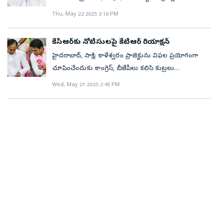
మాజీ మంత్రి హరీష్‌రావు స్పందిస్తూ.. ప్రతీకార రాజకీయాలు
ఆశ్రయించారు.నిబంధనలకు విరుద్ధంగా ఝాన్సీ రెడ్డికి పాస్
చేసుకుంటారు. ఆత్మహత్యలను అడ్డుకునేందుకు ఎటువంటి
నివాసానికి వెళ్లిన హరీష్‌రావు.. సుమారు మూడు గంటల పాటు
రేవంత్ రెడ్డి అభద్రతకు స్పష్టమైన సంకేతమన్నారు. ‘‘కల్పిత
Thu, May 22 2025 3:16 PM
బుక్ మంజూరు చేశారని రెవెన్యూ ప్రిన్సిపాల్ సెక్రటరీ, సీసీఎల్ఏ
చర్యలు తీసుకుంటున్నారని? ప్రశ్నిస్తూ సుప్రీం కోర్ట్ నోటీసులు
కేసీఆర్‌తో మంతనాలు సాగించారు. కాళేశ్వరం కమిషన్‌
కేసులు కోర్టులో నిలబడవు. ప్రజల విశ్వాసాన్ని రేవంత్ రెడ్డి
కమిషనర్, జిల్లా కలెక్టర్, ఆర్డీఓ, తహశీల్దార్లకు సైతం నోటీసులు
జారీ చేసింది.. .. సిగరెట్ త్రాగితే హానికరం అని ఉంటుంది.
నోటీసుల నేపథ్యంలో వీరి భేటీకి ప్రాధాన్యత సంతరించుకుంది.
గెలుచుకోవు. కేటీఆర్‌కు అండగా నిలబడతాం. కేటీఆర్ ఏసీబీ
జారీ చేసిన హైకోర్టు.. భూమి విషయంలో విచారణ చేసి పూర్తి
కేసీఆర్‌కు నోటీసులపై కేటీఆర్‌ రియాక్షన్‌
స్మోకింగ్ కంటే మిలియన్ టైమ్స్ డేంజర్‌.. బెట్టింగ్ యాప్స్.
కాళేశ్వరం కమిషన్ నోటీసులపై స్పందించాలా? వద్దా? అన్న
కేసులో సత్యం గెలుస్తుంది’’ అని హరీష్‌రావు అన్నారు.
నివేదికను అందించాలని ఈడీ జాయింట్ డైరెక్టర్‌కు కూడా
హైదరాబాద్‌, సాక్షి: కాళేశ్వరం ప్రాజెక్టును విఫల ప్రయోగంగా
దాదాపు 1,100 లకు పైగా సెలబ్రిటీలు బెట్టింగ్ యాప్ కోసం
దానిపై చర్చించినట్లు సమాచారం. కమిషన్ విచారణకు వెళ్లాలా?
నోటీసులు జారీ చేసింది.
చూపించేందుకు కాంగ్రెస్, బీజేపీలు కలిసి కుట్రలు
ప్రమోషన్ చేస్తున్నారు. బదులుగా కోట్ల రూపాయలను
లేదా? అన్న దానిపై కూడా మంతనాలు జరిపినట్లు
చేస్తున్నాయని.. అందులో భాగంగానే మాజీ సీఎం కేసీఆర్‌కు
తీసుకుంటున్నారు. బెట్టింగ్ యాప్స్ వల్ల భవిష్యత్ లో
Wed, May 21 2025 2:45 PM
తెలిసింది.కాగా, ప్రాజెక్టు నిర్మాణంలో అవకతవకలు జరిగాయనే
నోటీసులు(Notices To KCR) జారీ అయ్యానని బీఆర్‌ఎస్‌
ఆత్మహత్యలు జరక్కుండా చూడాల్సిన అవసరం ఉంది.
ఆరోపణలపై జస్టిస్‌ పినాకి చంద్రఘోష్‌ కమిషన్‌ విచారణ
వర్కింగ్‌ ప్రెసిడెంట్‌ కల్వకుంట్ల తారకరామారావు(Kalvakuntla
మనీల్యాండరింగ్‌ జరగకుండా ఉండాలంటే.. బెట్టింగ్ యాప్ లను
జరుపుతున్న సంగతి తెలిసిందే. ఇప్పటికే పలువురు
Rama Rao) అన్నారు. పాలన చేతకాక ఇదంతా కాంగ్రెస్‌
నిషేధించేలా కేంద్రం(Centre) చట్టం తీసుకురావాలి అని కేఏ
ఉన్నతాధికారులు, ఇతరులను కమిషన్‌ విచారించింది.
ప్రభుత్వం ఆడుతున్న నాటకమని మండిపడ్డారాయన. రేవంత్‌
పాల్‌ ఆకాంక్షించారు.ఇదీ చదవండి: అద్భుతమైన తీర్పు ఇచ్చిన
బీఆర్‌ఎస్‌ అధినేత కె.చంద్రశేఖర్‌రావుకు నోటీసులు జారీ చేసింది.
సర్కార్‌(Revanth Sarkar)కు కమీషన్లు తప్ప.. పాలన చేత
సుప్రీం కోర్టు
జూన్‌ 5వ తేదీన విచారణకు హాజరుకావాలని
కాదు. ప్రజాపాలన కాస్త పర్సంటేజీల పాలనగా మారింది. 20
తెలిపింది.బీఆర్‌ఎస్‌ హయాంలో మంత్రులుగా పనిచేసిన
నుంచి 30 శాతం కమీషన్లు, పర్సంటేజీలు ఇవ్వకపోతే ఈ
హరీశ్‌రావు, ఈటల రాజేందర్‌లకు సైతం నోటీసులు ఇచ్చింది.
ప్రభుత్వంలో ఏ పని జరగదని కాంగ్రెస్ ఎమ్మెల్యేలు, మంత్రులే
ముగ్గురికీ వేర్వేరుగా మూడు పేజీలున్న నోటీసులను మెసెంజర్‌
బహిరంగంగా చెపుతున్నారు. తమ అవినీతి కమిషన్ల నుంచి
ద్వారా అలాగే రిజిస్టర్‌ పోస్టులోనూ పంపింది. వ్యక్తిగతంగా
దృష్టి మరల్చేందుకే కాళేశ్వరం కమిషన్(Kaleshwaram
విచారణకు హాజరుకావాలని సూచించింది. జూన్‌ 6న