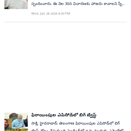
వికాస్‌ పరిషత్‌ సివిల్‌ అప్పీల్‌ నెం. 14604 of 2024 ప్రకారం)..
ఉండటంతో సిట్‌ అధికారులు చట్ట ప్రకారం ఆయనకు ఓ
స్పందించారు. ఈ నెల 30న విచారణకు హాజరు కావాలని స్పీకర్‌
ముందుకు వెళ్లాలని హైదరాబాద్‌ సీపీ సజ్జనార్‌ నేతృత్వంలోని
సీఆర్‌పీసీ సెక్షన్‌ 160 ప్రకారం సిట్‌ నోటీసులు అందించింది.
ఇంటి గోడలపై నోటీసులు, ప్రకటనలు అతికించడం వంటి
వెసులుబాటు ఇచ్చారు. తమ కార్యాలయంలో విచారణకు
నోటీసులు జారీ చేసిన సంగతి తెలిసిందే. తాను బీఆర్ఎస్‌లోనే
ట్యాపింగ్‌ కేసు దర్యాప్తు జరుపుతున్న సిట్‌ బృందం భావిస్తోంది.
Wed, Jan 28 2026 8:09 PM
రేపు(శుక్రవారం, జనవరి 30న) కేసీఆర్‌ను సిట్‌ ప్రశ్నించనుంది.
చర్యలు చట్టబద్ధం కాదు. ఇది ప్రజా ఆస్తులను ధ్వంసం
రావాలని భావిస్తే రావచ్చని.. అలా కాకుంటే మీరు కోరిన చోటుకే
ఉన్నానని కౌంటర్ దాఖలు చేసిన దానం.. పార్టీ ఫిరాయింపులకు
వీలైతే ఇవాళ సెకండ్‌ నోటీసులు ఇచ్చి.. రేపే విచారణ
మధ్యాహ్నాం 3గం. విచారణ ఉంటుందని నోటీసుల్లో సిట్‌
చేయడం కిందకే వస్తుంది. దీనికిగానూ జరిమానా, శిక్షలు
తాము వస్తామంటూ పేర్కొన్నారు. నందినగర్‌ నివాసానికి వెళ్లి..
పాల్పడ్డారన్న పిటిషన్‌ను కొట్టి వేయాలని విన్నవించారు.‘‘నేను
జరపొచ్చని తెలుస్తోంది. మరికొద్ది గంటల్లో దీనిపై స్పష్టత వచ్చే
పేర్కొంది. ఈ కేసులో ఇప్పటిదాకా నోటీసులు అందుకున్నవాళ్లు..
విధించవచ్చు. కానీ, కేసీఆర్‌కు సిట్‌ క్రిమినల్ ప్రొసీజర్ కోడ్
నందినగర్‌లోని కేసీఆర్‌ ఇంటికి వెళ్లిన సిట్‌ అధికారులు ఈ
బీఆర్‌ఎస్‌ పార్టీకి రాజీనామా చేయలేదు. బీఆర్‌ఎస్‌ నన్ను పార్టీ
అవకాశం కనిపిస్తోంది.
దర్యాప్తు కార్యాలయం జూబ్లీహిల్స్‌ పీఎస్‌లో అధికారుల ఎదుట
(CrPC) సెక్షన్ 160 ప్రకారం జారీ చేసింది. దర్యాప్తు జరుగుతున్న
మేరకు నోటీసులు అందజేశారు. 2024 మార్చి 10న పంజగుట్ట
నుంచి సస్పెండ్‌ చేసినట్లు నాకు సమాచారం లేదు. నేను 2024
విచారణకు హాజరైన సంగతి తెలిసిందే. అయితే.. వయసురిత్యా
కేసులో సాక్షిగా లేదంటే విచారణ కోసం ఓ వ్యక్తిని పిలిచే
పోలీసుస్టేషన్‌లో ఐపీసీ, ఐటీ యాక్ట్‌తో పాటు ప్రజా ఆస్తుల
మార్చిలో కాంగ్రెస్‌ సమావేశానికి వెళ్లా. కాంగ్రెస్‌ పార్టీకి
కేసీఆర్‌ విచారణలో వెసులుబాటు కల్పించింది. విచారణ కోసం
అధికారం పోలీసులకు ఉంటుంది. ఇది సాధారణంగా అఫిక్స్‌డ్
విధ్వంసాల నిరోధక చట్టంలోని సెక్షన్ల కింద ఈ కేసు నమోదైంది.
సమావేశానికి నేను వ్యక్తిగత హోదాలో వెళ్లాను. మీడియా కథనాల
పోలీస్‌ స్టేషన్‌కే రావాల్సిన అవసరం లేదని.. హైదరాబాద్‌ నగర
నోటీసు (Affixed Notice) అనే ప్రక్రియలో భాగమేనని
తొలుత ఇందులో కేవలం ఎస్‌ఐబీ మాజీ డీఎస్పీ దుగ్యాల
ఆధారంగా నేను పార్టీ మారినట్లు బీఆర్‌ఎస్‌ భావిస్తోంది’’ అని
పరిధిలో ఆయన కోరుకున్న చోటే విచారణ జరుపుతామని
అంటున్నారు. ఒక వ్యక్తి నోటీసు స్వీకరించనప్పుడు లేదంటే ఆ
ప్రణీత్‌రావు మాత్రమే నిందితుడిగా ఉన్నారు. దీని దర్యాప్తు కోసం
దానం నాగేందర్‌ అన్నారు.
నోటీసుల్లో స్పష్టం చేసింది. ఇదే విషయాన్ని కేసీఆర్‌ పీఏతోనూ
నోటీసుల స్వీకరణకు గనుక అందుబాటులో లేకపోతే కోర్టు
తొలుత అనధికారిక సిట్‌ ఏర్పాటు చేశారు. కొన్నాళ్లకు ఈ కేసులో
సిట్‌ అధికారులు చెప్పినట్లు తెలుస్తోంది. అయితే రేపటి
లేదంటే దర్యాప్తు సంస్థలు ఇలా ఇంటి గోడలకు నోటీసులు
టెలిగ్రాఫిక్‌ యాక్ట్‌ను జోడిస్తూ అధికారులు న్యాయస్థానంలో మెమో
విచారణకు మాత్రం సిద్ధంగా ఉండాలని నోటీసుల్లో సిట్‌
అతికించడం ద్వారా సర్వ్‌ చేసినట్లుగా పరిగణిస్తాయి. కాబట్టి..
దాఖలు చేశారు. అప్పటినుంచి ఫోన్‌ ట్యాపింగ్‌ కేసుగా మారింది.
ప్రస్తావించడం గమనార్హం.ఫోన్‌ ట్యాపింగ్‌ కేసులో తొలి దశలో
ఈ నోటీసులపై అభ్యంతరాలు వ్యక్తం చేస్తూ కోర్టును
సిట్‌ బృందం ప్రణీత్‌రావుతో పాటు మాజీ అదనపు ఎస్పీలు
బీఆర్‌ఎస్‌ హయాంలో పని చేసిన పోలీస్‌ అధికారులను, కేసీఆర్‌
ఆశ్రయించడం తప్ప బీఆర్‌ఎస్‌కు మరొ మార్గం లేదని న్యాయ
తిరుపతన్న, భుజంగరావు, మాజీ ఓఎస్డీ రాధాకిషన్‌రావులను
పేషీలో పని చేసిన ఉన్నతాధికారులను సిట్‌ ప్రశ్నించింది.
ఫిరాయింపుల ఎపిసోడ్‌లో బిగ్‌ ట్విస్ట్‌
నిపుణులు చెబుతున్నారు. తెలంగాణ సాధకుడు, ప్రధాన
అరెస్టు చేసింది.మరో నిందితుడిగా ఉన్న శ్రవణ్‌రావుకు
వీళ్లిచ్చిన స్టేట్‌మెంట్లతో రెండో దఫా విచారణలో.. వరుసగా
ప్రతిపక్ష నాయకుడు, మాజీ ముఖ్యమంత్రి కేసీఆర్ గారి మీద ఈ
సాక్షి, హైదరాబాద్‌: తెలంగాణ ఫిరాయింపుల ఎపిసోడ్‌లో బిగ్‌
ముందస్తు బెయిల్‌ మంజూరు కాగా.. కీలక నిందితుడిగా
రాజకీయ నేతలను సిట్‌ విచారణ జరుపుతోంది. బీఆర్‌ఎస్‌ కీలక