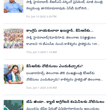
సాక్షి, హైదరాబాద్‌: బీఆర్‌ఎస్‌ వర్కింగ్‌ ప్రెసిడెంట్‌, మాజీ మంత్రి
జరిగింది. అయితే ఆ టైంలో కార్యాలయంలో ఉండి కూడా
కల్వకుంట్ల తారకరామారావుకు ఏసీబీ మరోసారి
కమిషనర్‌ మనోజ్‌ రెడ్డి గైర్హాజరు అయ్యారు. దీంతో ప్రజా
నోటీసులుచ్చింది. ఫార్ములా ఈ కారు రేసు కేసులో
Fri, Jun 13 2025 3:33 PM
సమస్యలపై చర్చించే కీలక మీటింగ్‌కు డుమ్మా కొట్టడం..
సోమవారం(జూన్‌ 16)న విచారణకు హాజరు కావాలని
విధులను నిర్వర్తించనందుకుగానూ వివరణ ఇవ్వాలని ఆ
పేర్కొంది. ఈ కేసులో ఇదివరకే ఓసారి ఆయన విచారణకు
నోటీసుల్లో మేయర్‌ స్పష్టం చేశారు. ఆయనతో పాటు మరో
కాంగ్రెస్‌ నాయకులారా ఖబడ్దార్‌.. కేసీఆర్‌కు
హాజరైన సంగతి తెలిసిందే.జనవరి 9వ తేదీన సుమారు
నోటీసులిస్తారా?
ఐదుగురు ఉద్యోగులకూ శనివారం షోకాజ్‌ నోటీసులు జారీ
సాక్షి, హైదరాబాద్‌/కవాడిగూడ: తెలంగాణ సస్యశ్యామలం
ఆరున్నర గంటలపాటు కేటీఆర్‌ను ఏసీబీ విచారించింది. ఆపై ఈ
అయ్యాయి. కమిషనర్‌ ఆదేశాల మేరకే మిగతా ఉద్యోగులూ
కావాలని 16 టీఎంసీల నుంచి కాళేశ్వరం ప్రాజెక్టును 141
ఏడాది మే చివరి వారం(28వ తేదీ)లో మరోసారి నోటీసులు
హాజరు కాలేదన్న ఆరోపణలు వెల్లువెత్తుతున్నాయి. ఇంతకు
టీఎంసీలకు పెంచినందుకా మాజీ సీఎం కేసీఆర్‌కు నోటీసు­లు
Thu, Jun 5 2025 1:16 AM
ఇచ్చింది. అయితే అమెరికా పర్యటన నేపథ్యంలో ఆయన
ముందు.. కడప కార్పొరేషన్‌ సమావేశ మందిరానికి తాళం
ఇచ్చారా అని తెలంగాణ జాగృతి అధ్యక్షురాలు, ఎమ్మెల్సీ కల్వ­
విచారణకు హాజరు కాలేకపోతున్నట్లు తెలియజేశారు. దీంతో
వేయడంతో మున్సిపల్‌ కమిషనర్‌కి మేయర్‌ సురేష్‌బాబు
కుంట్ల కవిత ప్రశ్నించారు. కేసీఆర్‌కు నోటీసులు ఇవ్వడ­మంటే
మరోసారి ఇవాళ మూడోసారి నోటీసులు జారీ చేసింది.
కేసీఆర్‌కు నోటీసులు ఎందుకిచ్చారు?
నోటీసులు జారీ చేసిన సంగతి తెలిసిందే.
యావత్‌ తెలంగాణ ప్రజలకు నోటీసులు ఇచి్చనట్టేనని
సోమవారం ఉదయం 10గం. విచారణకు రావాలని ఏసీబీ తన
బంజారాహిల్స్‌: తెలంగాణ తొలి ముఖ్యమంత్రి కేసీఆర్‌కు
ధ్వజమెత్తారు. రాజకీయ దురుద్దేశంతోనే కేసీఆర్‌కు కాళేశ్వరం
నోటీసుల్లో స్పష్టం చేసింది.ఫార్ములా ఈ కారు రేసు కేసులో..
నోటీసులు ఎందుకిచ్చారు? కాళేశ్వరం ప్రాజెక్టుతో తెలంగాణను
కమిషన్‌తో నోటీసులు జారీ చేయించిన కాంగ్రెస్‌ నాయకులా­రా
కిందటి ఏడాది డిసెంబర్‌ 29వ తేదీన ఏసీబీ ఎఫ్‌ఐఆర్‌ నమోదు
సస్యశ్యామలం చేసినందుకా? అని బీఆర్‌ఎస్‌ ఎమ్మెల్సీ కవిత
Sun, Jun 1 2025 3:09 AM
ఖబడ్దార్‌ అని తీవ్రస్థాయిలో ధ్వజమెత్తారు. కాళేశ్వరం కమి­షన్‌
చేసింది. జనవరి మొదట్లో విచారణకు హాజరయ్యే క్రమంలో
ప్రశ్నించారు. తెలంగాణ జాగృతి నూతన కార్యాలయాన్ని
కాదు..అది కాంగ్రెస్‌ కమిషన్, రాజకీయ కమిషన్‌ అని
అధికారులు అనుమతించకపోవడంతో వెనక్కి వచ్చేశారు. ఆ
బంజారాహిల్స్‌ రోడ్‌ నెం.14లో శనివారం ప్రారంభించిన
విమర్శించారు. కమిషన్‌పై మాకు నమ్మకం ఉందని, కాంగ్రెస్‌
టిప్‌ తంటా.. క్యాబ్ అగ్రిగేటర్ కంపెనీలకు నోటీసులు
సమయంలో ఆయన రాతపూర్వక వివరణ ఇచ్చారు. తిరిగి..
అనంతరం ఆమె విలేకరుల సమావేశంలో మాట్లాడారు.
పార్టీపై ఎటువంటి విశ్వాసం లేదన్నారు. కాళేశ్వరం కమిషన్‌
ముందస్తు టిప్‌ల పేరుతో వినియోగదారులను ఇబ్బందులు