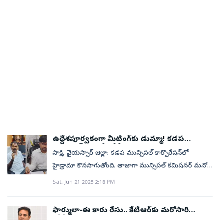
మల్కాజిగిరి కలెక్టర్, జీహెచ్‌ఎంసీ కమిషనర్, టీజీఎస్పీడీసీఎల్‌
ఆందోళనకు గురైన బశప్ప గురువారం ఇంట్లో ఉరి వేసుకుని
ఇంకా పూర్తిగా కోలుకోలేదు. ఈ ఘటనకు సంబంధించి నటుడు
యజమాని కంచర్ల సతీశ్‌చంద్ర గుప్తా రూ. 15 లక్షలే చెల్లించారు.
ఎస్‌ఈ (ఆపరేషన్స్‌), ఉప్పల్‌ సీఐని ఆదేశించింది. వచ్చే నెల
ఆత్మహత్య చేసుకున్నాడు. మృతుడు ప్లంబర్‌గా పనిచేస్తూ
అల్లు అర్జున్‌ అరెస్టైన సంగతీ తెలిసిందే.
బాధితులు వేసిన కేసులో సంస్థతోపాటు దాని యజమాని,
11లోగా వివరాలను సమర్పించాలని ఆదేశించింది.
జీవనం కొనసాగించేవాడు. మృతునికి భార్య, ముగ్గురు
ప్రచారకర్తగా ఉన్న మహేశ్‌బాబును ప్రతివాదులుగా
కుమార్తెలు ఉన్నారు. కేసు నమోదు చేసినట్లు సీఐ అశోక్‌
పేర్కొన్నారు.ఇదిలా ఉంటే రియల్‌ ఎస్టేట్‌ మనీలాండరింగ్‌ కేసులో
తెలిపారు.
విచారణకు హాజరు కావాలంటూ ఎన్‌ఫోర్స్‌మెంట్‌ డైరెక్టరేట్‌
సైతం మహేష్‌బాబుకి గతంలో నోటీసులు జారీ చేసిన సంగతి
తెలిసే ఉంటుంది.
ఉద్దేశపూర్వకంగా మీటింగ్‌కు డుమ్మా! కడప
కమిషనర్‌కు మళ్లీ నోటీసులు
సాక్షి, వైయస్సార్ జిల్లా: కడప మున్సిపల్‌ కార్పొరేషన్‌లో
హైడ్రామా కొనసాగుతోంది. తాజాగా మున్సిపల్‌ కమిషనర్‌ మనోజ్‌
రెడ్డికి మేయర్‌ సురేష్‌ బాబు షోకాజ్‌ నోటీసులు జారీ చేశారు.
Sat, Jun 21 2025 2:18 PM
కావాలనే విధులకు గైర్హాజరయ్యారన్న ఆరోపణలపై వివరణ
ఇవ్వాల్సిందిగా ఆ నోటీసుల్లో మేయర్‌ పేర్కొన్నారు. శుక్రవారం
ఫార్ములా-ఈ కారు రేసు.. కేటీఆర్‌కు మరోసారి
మేయర్‌ సురేష్‌ బాబు అధ్యక్షతన జనరల్‌ బాడీ మీటింగ్‌
నోటీసులు