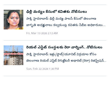
కొంతమంది వినియోగదారులకు యూజర్‌నేమ్‌ను ఎంపిక
మేధ (AI) వినియోగం పెరగడం, క్లయింట్ల నుంచి వ్యయ
సూర్య కాంత, జస్టిస్‌ జే బాగ్చీలతో కూడిన ధర్మాసనం.. ఇది
చేసుకునే అవకాశం మాత్రమే కల్పించామని తెలిపింది. ఇదిలా
నియంత్రణ ఒత్తిడి ఎక్కువవ్వడంతో ఆన్‌సైట్ ఉద్యోగుల
విచారణకు అర్హత ఉన్న అంశమని వ్యాఖ్యానించింది. అలాగే
ఢిల్లీ మద్యం కేసులో కవితకు నోటీసులు
ఉండగా, ఈ ఫీచర్‌పై కేంద్ర ప్రభుత్వం తీవ్ర ఆందోళన వ్యక్తం
భవితవ్యం ప్రశ్నార్థకంగా మారింది.ఏమిటీ ‘వార్న్‌’ నోటీసులు?
పిటిషన్‌పై స్పందన తెలియజేయాలంటూ ఈసీకి, కేంద్రానికి, పలు
సాక్షి, హైదరాబాద్‌: ఢిల్లీ మద్యం పాలసీ కేసులో తెలంగాణ
చేసింది. మొబైల్‌ నంబర్‌ను దాచిపెట్టి యూజర్‌నేమ్‌తో చాట్‌ చేసే
అమెరికా చట్టాల ప్రకారం.. 100 కంటే ఎక్కువ మంది
రాష్ట్రాలకు నోటీసులు ఇచ్చింది. అదే సమయంలో.. బయో
జాగృతి అధ్యక్షురాలు కల్వకుంట్ల కవితకు సీబీఐ అధికారులు
అవకాశం రావడం వల్ల ప్రభుత్వ శాఖలు, బ్యాంకులు లేదంటే
ఉద్యోగులున్న కంపెనీలు, ఒకేసారి 50 మందికి పైగా సిబ్బందిని
మెట్రిక్‌ అంశాన్ని ప్రస్తుతం ఎన్నికలు జరుగుతున్న రాష్ట్రాలకు
మరోసారి నోటీసులు అందించారు. ఈ నెల 16న ఢిల్లీ హైకోర్టులో
విశ్వసనీయ సంస్థల పేర్లను పోలిన యూజర్‌నేమ్‌లతో నకిలీ
Fri, Mar 13 2026 2:12 AM
తొలగించాలన్నా లేదా కార్యాలయాన్ని మూసివేయాలన్నా 60
వర్తింపజేయాలన్న పిటిషనర్‌ విజ్ఞప్తిని సీజే బెంచ్‌ తోసిపుచ్చింది.
జరిగే విచారణకు హాజరుకావాలని సూచించారు. సరైన
ఖాతాలు సృష్టించి ఫిషింగ్‌, ఆన్‌లైన్‌ మోసాలు, డిజిటల్‌ అరెస్ట్‌
రోజుల ముందే సమాచారం ఇవ్వాలి. దీనినే 'వర్కర్ అడ్జస్ట్‌మెంట్
అది సాధ్యమయయే పని కాదని పేర్కొంది. కేంద్రం, ఎన్నికల
ఆధారాలు లేవంటూ ఢిల్లీ రౌస్‌ అవెన్యూ కోర్టు మద్యం కేసును
స్కామ్‌లు, ఇంపర్సనేషన్‌ దాడులు పెరిగే ప్రమాదం ఉందని
అండ్ రీట్రైనింగ్ నోటిఫికేషన్' (WARN) అంటారు. తాజాగా
రియల్‌ ఎస్టేట్‌ సంస్థలకు రెరా వార్నింగ్‌.. నోటీసులు
సంఘం, రాష్ట్రాల నుంచి స్పందన తర్వాత ఈ పిటిషన్‌పై
కొట్టివేసిన సంగతి తెలిసిందే. అయితే, ఈ తీర్పుపై సీబీఐ.. ఢిల్లీ
కేంద్రం అభిప్రాయపడింది.ఈ నేపథ్యంలో కేంద్ర ఎలక్ట్రానిక్స్‌,
భారతీయ కంపెనీలు వివిధ రాష్ట్రాల్లో దాఖలు చేస్తున్న ఈ
సాక్షి, హైదరాబాద్‌: ఇళ్లు/ఫ్లాట్‌/యూనిట్‌ విక్రయాల కోసం
తదుపరి విచారణ ఉండే అవకాశం ఉంది.అడ్వొకేట్‌ అశ్విని
హైకోర్టులో అప్పీల్‌ వేసింది. ఈ మేరకు కేసులో నిందితులుగా
సమాచార సాంకేతిక మంత్రిత్వ శాఖ (MeitY) మెటాకు
నోటీసులు ఐటీ వర్గాల్లో ఆందోళన రేకెత్తిస్తున్నాయి.2026లో
తెలంగాణ రియల్‌ ఎస్టేట్‌ రెగ్యులేటరీ అథారిటీ (రెరా) రిజిస్ట్రేషన్‌
కుమార్‌ ఉపాధ్యాయ్‌ వేసిన ఈ పిటిషన్‌లో.. ఒక ఓటర్‌ స్థానంలో
పేర్కొన్న ఢిల్లీ మాజీ సీఎం కేజ్రీవాల్‌ సహా 23 మందికి హైకోర్టు
నోటీసులు జారీ చేసింది. యూజర్‌నేమ్‌ ఫీచర్‌కు సంబంధించి
పెరిగిన కోతలు: గణాంకాలను పరిశీలిస్తే, 2025 మొదటి
లేకుండా కొనుగోలుదారులను ఆకర్షించేందుకు ముందస్తు
మరొకరు ఓటేస్తున్న పరిస్థితులు చూస్తున్నాం. డూప్లికేట్‌
Sun, Feb 22 2026 1:30 PM
నోటీసులు జారీ చేసింది. ఈ మేరకు గురువారం సీబీఐ
అమలు చేసిన భద్రతా చర్యలు ఏమిటి? మోసాలను ఎలా
త్రైమాసికంతో పోలిస్తే 2026 తొలి మూడు నెలల్లోనే అత్యధికంగా
ప్రకటనలు ఇచ్చి మోసం చేయొద్దని ప్రమోటర్లు, డెవలపర్లు,
ఓటింగ్‌, గోస్ట్‌ ఓటింగ్‌.. ఇలాంటి అక్రమాలు ఎన్నికల్లో ఇప్పటికీ
అధికారులు కోర్టు నోటీసుల కాపీని బంజారాహిల్స్‌లోని కవిత
అడ్డుకుంటారు? అనే అంశాలపై మూడు రోజుల్లోగా పూర్తి
ఉద్యోగాల తొలగింపులు జరిగినట్లు విశ్లేషణలు
ఏజెంట్లతో పాటు ప్రచార మాధ్యమాలను తెలంగాణ రెరా
కొనసాగుతున్నాయి. వీటిని అరికట్టడానికి పోలింగ్‌ బూత్‌ల వద్ద
నివాసంలో అందించారు. సీబీఐ అధికారులు తనకు నోటీసులు
వివరణ ఇవ్వాలని ఆదేశించింది. సంప్రదింపుల ప్రక్రియ పూర్తయ్యే
చెబుతున్నాయి.పెద్ద ఒప్పందాల ప్రభావం: గతంలో
అథారిటీ హెచ్చరించింది. రెరా చట్టం ప్రకారం నిర్మిత స్థలం 500
బయోమెట్రిక్‌ వెరిఫికేషన్‌ సిస్టమ్‌ అమలు చేయాలి.సీజే బెంచ్‌
ఇచ్చినట్టు కవిత ధ్రువీకరించారు. ఈ విషయంపై తమ లీగల్‌
వరకు భారత్‌లో ఈ ఫీచర్‌ను అమలు చేయొద్దని కూడా
కుదుర్చుకున్న 1 బిలియన్ డాలర్ల కంటే ఎక్కువ విలువైన భారీ
చదరపు మీటర్లకు మించినా, యూనిట్ల సంఖ్య 8 కంటే
ఏమందంటే.. ఓటర్ల గుర్తింపులో బయోమెట్రిక్‌ అవసరమా?.
బృందంతో చర్చిస్తున్నామని, విచారణకు సహకరిస్తానని కవిత
సూచించినట్లు తెలుస్తోంది.మెటా నుంచి వచ్చే వివరణను
ఒప్పందాల పునర్నిర్మాణం (Restructuring) వల్ల ఎక్కువ
ఎక్కువగా ఉన్నా సంబంధిత ప్రాజెక్టును తప్పనిసరిగా రెరాలో
ఇలాంటి చర్యను వచ్చే పార్లమెంట్‌ లేదంటే రాష్ట్ర అసెంబ్లీ
ఎక్స్‌లో పోస్ట్‌ పేర్కొన్నారు.
పరిశీలించిన అనంతరం, భద్రతా అంశాలపై మరిన్ని
మంది ఉద్యోగులు రోడ్డున పడుతున్నారు.ముందు వరుసలో
నమోదు చేయించాలని సూచించింది.రెరా అథారిటీ ప్రాజెక్టు
ఎన్నికలు.. దేనికంటే ముందు అమలు చేయాలి? అనే అంశం