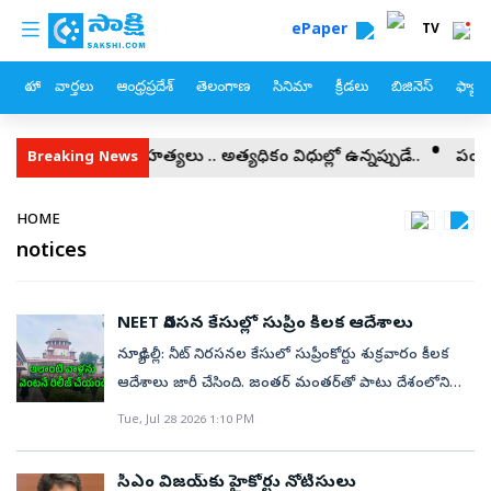
custom menu
Skip to main content
ePaper
TV
హోం
వార్తలు
ఆంధ్రప్రదేశ్
తెలంగాణ
సినిమా
క్రీడలు
బిజినెస్
ఫ్యామ
్ల ఆత్మహత్యలు .. అత్యధికం విధుల్లో ఉన్నప్పుడే..
పంజాబ్‌ ఎన్నికల్లో ఆ 
Breaking News
Breadcrumb
HOME
notices
NEET నిరసన కేసుల్లో సుప్రీం కీలక ఆదేశాలు
న్యూఢిల్లీ: నీట్‌ నిరసనల కేసులో సుప్రీంకోర్టు శుక్రవారం కీలక
ఆదేశాలు జారీ చేసింది. జంతర్‌ మంతర్‌తో పాటు దేశంలోని
పలు రాష్ట్రాల్లో కాక్రోచ్‌ జనతా పార్టీ (CJP) ఆధ్వర్యంలో జరిగిన
Tue, Jul 28 2026 1:10 PM
ఆందోళనల్లో అరెస్టైన, అదుపులోకి తీసుకున్న మైనర్లను
తక్షణమే విడుదల చేయాలని ఆదేశించింది. 18 ఏళ్లలోపు వాళ్లతో
సీఎం విజయ్‌కు హైకోర్టు నోటీసులు