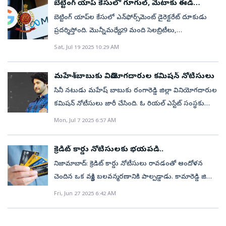
బెట్టింగ్‌ యాప్‌ కేసులో గూగుల్‌, మెటాకు ఈడీ
ఇంటర్నెట్‌ సేవలు అందక డాక్టర్లు, న్యాయవాదులు, ఐటీ
చేసింది. పుష్ప 2 చిత్ర ప్రివ్యూ షో సందర్భంగా హైదరాబాద్‌ ఆర్టీసీ
సమన్లు
బెట్టింగ్‌ యాప్‌ల కేసులో ఎన్‌ఫోర్స్‌మెంట్‌ డైరెక్టరేట్‌ దూకుడు
ఉద్యోగులు, ప్రజలు ఇబ్బంది పడుతున్నారని చెప్పారు.
క్రాస్‌ రోడ్‌ సంధ్యా థియేటర్‌ వద్ద జరిగిన తొక్కిసలాట ఘటనలో
ప్రదర్శిస్తోంది. మొన్నీమధ్యే 29 మంది సెలబ్రిటీలు,
టీజీఎస్పీడీసీఎల్, ప్రభుత్వం తరఫు న్యాయవాదులు వాదనలు
ఒకరు మృతి చెందగా.. మరో చిన్నారి తీవ్రంగా గాయపడిన
ఇన్‌ఫ్లుయెన్సర్లపై ఫోకస్‌ చేసిన సంగతి తెలిసిందే. తాజాగా మరో
వినిపిస్తూ.. సమస్య వచ్చినప్పుడల్లా ఇలా పిటిషన్లు వేస్తున్నారని
Sat, Jul 19 2025 10:29 AM
సంగతి తెలిసిందే. ఈ ఘటనపై ఇవాళ మానవ హక్కుల
కీలక పరిణామం చోటు చేసుకుంది. టెక్‌ దిగ్గజ కంపెనీలు
అన్నారు. గతంలో ఇలాగే పిటిషన్‌ వేసి
కమిషన్‌లో విచారణ జరిగింది. ఘటనను తీవ్రంగా
గూగుల్‌, మెటాకు ఎన్‌ఫోర్స్‌మెంట్‌ డైరెక్టరేట్‌ నోటీసులు జారీ
ఉపసంహరించుకున్నారని గుర్తుచేశారు. విద్యుత్‌ స్తంభాలపై
పరిగణిస్తున్నట్లు పేర్కొంటూ సీఎస్‌కు నోటీసులు పంపించింది.
మహేశ్‌బాబుకు వినియోగదారుల కమిషన్‌ నోటీసులు
చేసినట్లు సమాచారం. గూగుల్‌, మెటా కంపెనీలు ప్రస్తుతం
పరిమితికి మించి కేబుళ్లు ఏర్పాటు చేయడంతో ప్రమాదాలు
అలాగే.. చనిపోయిన బాధితులకు రూ. 5 లక్షల రూపాయాలు
సినీ నటుడు మహేష్‌ బాబుకు రంగారెడ్డి జిల్లా వినియోగదారుల
దర్యాప్తులో ఉన్న బెట్టింగ్‌ యాప్‌లను ప్రమోషన్‌ చేస్తున్నాయన్నది
జరుగుతున్నాయని తెలిపారు. వాదనలు విన్న న్యాయమూర్తి..
చెల్లించాలని బాధ్యులకు, అలాగే వ్యవహారంపై నివేదిక
కమిషన్‌ నోటీసులు జారీ చేసింది. ఓ రియల్‌ ఎస్టేట్‌ సంస్థకు
ఈడీ అభియోగం. సదరు యాప్‌లు మనీలాండరింగ్‌, హవాలా
ఈ దశలో తాము ఎలాంటి మధ్యంతర ఉత్తర్వులు ఇవ్వలేమని
సమర్పించాలని పోలీసులకు ఆదేశాలు జారీ చేసింది. కిందటి
బ్రాండ్‌ అంబాసిడర్‌గా, ప్రచారకర్తగా వ్యవహరిస్తున్న ఆయన్ని..
Mon, Jul 7 2025 6:57 AM
లావాదేవీలలాంటి తీవ్రమైన ఆర్థిక నేరాలపై దర్యాప్తు
తేల్చిచెప్పారు. వైర్ల తొలగింపుపై లిఖితపూర్వక వాదనలు
ఏడాది డిసెంబర్‌ 4వ తేదీన పుష్ప-2 చిత్ర ప్రీమియర్ షోను
3వ ప్రతివాదిగా పేర్కొంటూ నమోదైన కేసులో ఈ పరిణామం
ఎదుర్కొంటున్నాయి. అయితే అలాంటి యాప్‌లకు తమ పేజీల్లో
సమర్పించాలని ఆదేశిస్తూ.. విచారణ వాయిదా వేశారు.
సంధ్యా థియేటర్‌లో ప్రదర్శించారు. అయితే అక్కడి బెనిఫిట్‌ షో
చోటు చేసుకుంది. మొత్తం ముగ్గురు ప్రతివాదులకు
స్లాట్‌లు కేటాయిస్తూ విపరీతంగా ప్రమోషన్లు నిర్వహిస్తున్నాయని
క్రెడిట్‌ కార్డు నోటీసులకు భయపడి..
అప్పటివరకు వైర్లను తొలగించకుండా చర్యలు తీసుకోవాలని
కోసం అల్లు అర్జున్‌ రావడంతో భారీగా అభిమానులు చేరడంతో
నోటీసులిచ్చిన కమిషన్‌.. ప్రతివాదుల హాజరు కోసం విచారణను
ఈడీ అంటోంది. ఈ నేపథ్యంలో ఈ నెల 21వ తేదీన విచారణకు
టీజీఎస్పీడీసీఎల్‌కు సూచించారు. వివరాలను మా ముందు
నిజామాబాద్: క్రెడిట్‌ కార్డు నోటీసులు రావడంతో ఆందోళన
తొక్కిసలాట జరిగింది. ఈ విషాద ఘటనలో రేవతి అనే మహిళ
సోమవారాని కి వాయిదా వేసింది. సాయి సూర్య డెవలపర్స్‌
రావాంటూ గూగుల్‌, మెటాలకు ఈడీ స్పష్టం చేసింది. ఈ
ఉంచండి: లోకాయుక్త సాక్షిలో వచ్చిన ‘కృష్ణుడి శోభాయాత్ర
చెందిన ఒక వ్యక్తి బలవన్మరణానికి పాల్పడ్డాడు. కామారెడ్డి జిల్లా
మృతి చెందగా, ఆమె కుమారుడు శ్రీతేజ్ తీవ్రంగా
బాలాపూర్‌ గ్రామంలో లేఅవుట్‌ వేశామని చెప్పడంతో
పరిణామంపై ఆయా సంస్థల నుంచి అధికారిక ప్రకటన
విషాదాంతం’వార్తకు లోకాయుక్త స్పందించింది. ఐదుగురు
బాన్సువాడ పట్టణం బండాగల్లీకి చెందిన బశప్ప (35) క్రెడిట్‌
గాయపడ్డాడు. శ్రీతేజ్‌కి చికిత్స కోసం సికింద్రాబాద్‌లోని ఓ ప్రైవేట్‌
Fri, Jun 27 2025 6:42 AM
ఆకర్షితులైన ఓ మహిళా డాక్టర్, మరో వ్యక్తి చెరో ప్లాటు కొనడానికి
వెలువడాల్సి ఉంది.
మృతి చెందిన ఘటనపై సుమోటోగా విచారణకు స్వీకరిస్తూ..
కార్డుపై రూ.70 వేలు అప్పు చేసాడు. గడువు దాటినా అప్పు
ఆసుపత్రిలో 146 రోజులు పాటు వైద్యం అందించారు. చివరకు
రూ. 34.80 లక్షలు చెల్లించారు. అయితే ప్రతిపాదిత ప్రాంతంలో
పూర్తి వివరాలను తమ ముందు ఉంచాలని మేడ్చల్‌
చెల్లించకపోవడంతో బశప్పకు నోటీసులు వచ్చాయి. దీంతో
2025 ఏప్రిల్ 29న ఆసుపత్రి నుంచి డిశ్చార్జ్ అయ్యాడు, కానీ
లేఅవుట్‌ లేదని తెలుసుకొని డబ్బు తిరిగివ్వాలని అడగ్గా సంస్థ