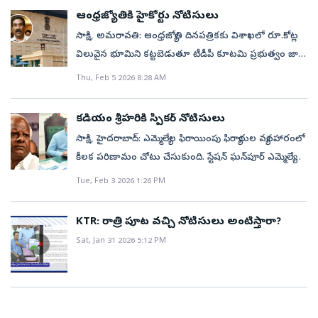
జారీ చేసింది.ఇదీ చదవండి: సిటీలో సామాన్యుడు ఇల్లు
గ్రామీణ పోలీసులను హైకోర్టు ఆదేశించింది. ఫిర్యాదుదారుకు
విమర్శలొచ్చినా కలెక్షన్ల వర్షం కురిపించింది. తాజాగా ఈ
ఆంధ్రజ్యోతికి హైకోర్టు నోటీసులు
ప్రపంచవ్యాప్తంగా 30,000 మందిని తొలగించగా, అందులో
కొనాలంటే..
నోటీసులు జారీ చేసింది. తదుపరి విచారణను ఈ నెల 27కి
మూవీకి సీక్వెల్‌గా ది కేరళ స్టోరీ-2 ప్రేక్షకుల ముందుకు
భారత్‌కు చెందిన 10,000 మంది ఉండటం గమనార్హం.
సాక్షి, అమరావతి: ఆంధ్రజ్యోతి దినపత్రికకు విశాఖలో రూ.కోట్ల
వాయిదా వేసింది. ఈ మేరకు న్యాయమూర్తి డాక్టర్‌ జస్టిస్‌ వెంకట
వచ్చేస్తోంది. ఇప్పటికే ట్రైలర్‌ రిలీజ్ చేయగా.. ముగ్గురు హిందూ
తెల్లవారుజామున ఈమెయిల్స్ ద్వారా ఉద్యోగులకు సమాచారం
విలువైన భూమిని కట్టబెడుతూ టీడీపీ కూటమి ప్రభుత్వం జారీ
జ్యోతిర్మయి ప్రతాప శుక్రవారం మధ్యంతర ఉత్తర్వులు జారీ
అమ్మాయిల కథగా ఈ సినిమాను రూపొందించినట్లు
పంపుతూ కంపెనీలు కఠిన నిర్ణయాలు తీసుకుంటున్నాయి.
చేసిన ఉత్తర్వులను సవాల్‌ చేస్తూ దాఖలైన ప్రజా ప్ర­యోజన
Thu, Feb 5 2026 8:28 AM
చేశారు. తిరుమల లడ్డూ నెయ్యి కల్తీపై అధికార టీడీపీ కూటమి
తెలుస్తోంది.కాగా.. ఈ చిత్రం ఫిబ్రవరి 27న ప్రపంచవ్యాప్తంగా
వ్యాజ్యం (పిల్‌)పై హైకోర్టు స్పందించింది. ఈ వ్యవహారంలో రాష్ట్ర
నేతలు చేస్తున్న తప్పుడు ప్రచారంపై జోగి రమేశ్‌ చేసిన వ్యాఖ్యల
థియేటర్లలో రిలీజ్ కానుంది. ఇప్పటికే ఈ సినిమాకు సెంట్రల్ బోర్డ్
ప్రభుత్వానికి, ఆమోద పబ్లికేషన్స్‌ (ఆంధ్రజ్యోతి)కి నోటీసులు జారీ
గురించి న్యాయమూర్తి తన ఉత్తర్వుల్లో ప్రస్తావించారు. జోగి
కడియం శ్రీహరికి స్పీకర్‌ నోటీసులు
ఆఫ్ ఫిల్మ్ సర్టిఫికేషన్ యూ/ఏ సర్టిఫికేట్ జారీ చేసింది. ఈ
చేసింది. పూర్తి వివరాలతో కౌంటర్లు దాఖలు చేయాలని
వ్యాఖ్యలు రాజ్యాంగంలోని ఆరి్టకల్‌ 19(1)(ఏ) ప్రకారం ‘వాక్‌
సాక్షి, హైదరాబాద్‌: ఎమ్మెల్యేల ఫిరాయింపు ఫిర్యాదుల వ్యవహారంలో
చిత్రానికి కామాఖ్య నారాయణ్ సింగ్ దర్శకత్వం వహంచారు.
ఆదేశించింది.ఆంధ్రజ్యోతికి భూ కేటాయింపులను రద్దు చేయాలని
స్వాతంత్య్రం, భావ వ్యక్తీకరణ’ పరిధిలోకి వస్తాయని న్యాయమూర్తి
కీలక పరిణామం చోటు చేసుకుంది. స్టేషన్‌ ఘన్‌పూర్‌ ఎమ్మెల్యే
కోరుతూ విశాఖపట్నానికి చెందిన నక్కా నిమ్మిగ్రేస్‌ హైకోర్టులో ఈ
అభిప్రాయపడ్డారు. అంతేకాక ఆయనపై ఆరోపించిన నేరాలు
కడియం శ్రీహరికి శాసనసభ స్పీకర్‌ గడ్డం ప్రసాద్‌ మంగళవారం
Tue, Feb 3 2026 1:26 PM
వ్యాజ్యం దాఖలు చేశారు. ఈ వ్యాజ్యంపై బుధవారం ప్రధాన న్యాయ­
ఏడేళ్ల కంటే తక్కువ జైలు శిక్ష పడేవేనని తెలిపారు. అందువల్ల
నోటీసులు జారీ చేశారు. బుధవారం తమ ఎదుట విచారణకు
మూర్తి జస్టిస్‌ ధీరజ్‌సింగ్‌ ఠాకూర్, న్యాయ­మూర్తి జస్టిస్‌ చల్లా
ప్రస్తుత దశలో జోగి రమేశ్‌ను కస్టడీలోకి తీసుకుని
రావాలని అందులో పేర్కొన్నారు. కడియం శ్రీహరి కారు పార్టీ
గుణరంజన్‌ ధర్మాసనం విచారణ జరిపింది. ఇందులో
KTR: రాత్రి పూట వచ్చి నోటీసులు అంటిస్తారా?
విచారించాల్సిన తక్షణ అవసరం ఏదీ లేదని ఆమె ఉత్తర్వుల్లో
మీద నెగ్గి కాంగ్రెస్‌లోకి ఫిరాయించారని బీఆర్‌ఎస్‌ ఎమ్మెల్యే
ప్రతివాదులకు ధర్మాసనం నోటీసులు జారీ చేస్తూ విచారణను
Sat, Jan 31 2026 5:12 PM
స్పష్టం చేశారు.
వివేకానంద స్పీకర్‌కు ఫిర్యాదు చేశారు. ఈ నేపథ్యంలో రేపు
నాలుగు వారాలకు వాయిదా వేసింది.
ఉదయం 11గం. జరగబోయే విచారణకు రావాల్సిందిగా
వివేకాకు కూడా నోటీసులు జారీ అయ్యాయి. కడియం, వివేకా
వాదనలను స్పీకర్‌ విననున్నారు.మొత్తం పది మంది ఎమ్మెల్యేల