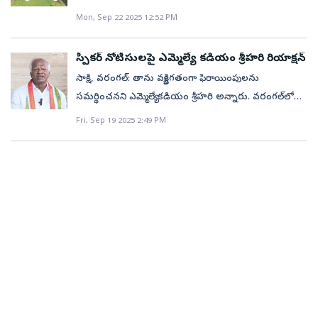
ఇప్పటికే అధిష్టానానికి పలు పేర్లను సిఫార్సు చేసినప్పటికీ..
ఆత్మస్థైర్యాన్ని దెబ్బతీయలేరని ఆయన హెచ్చరించారు. ఐదు
‘దురదృష్టకరం, బాధ్యతారాహిత్యం’అంటూ సుప్రీంకోర్టు ఘాటైన
మోసంపై సెప్టెంబర్‌ 21న లేఖ రాశారు. వృద్ధ దంపతులకు
Mon, Sep 22 2025 12:52 PM
అభ్యర్థుల గెలుపుకోసం ఎన్నికల ప్రచారంలో పాల్గొనే అవకాశం
రోజుల నుంచి కేవలం ఒక్క కేసులోనే నాలుగైదు నోటీసులు జారీ
వ్యాఖ్యలు చేసింది. ఫలితంగా ఘోర ప్రమాదానికి పైలట్ల తప్పిదాలే
జరిగిన అన్యాయంపై ధర్మాసనం తీవ్రంగా స్పందించింది.
లేకుండాపోయింది. బీఆర్‌ఎస్‌ టికెట్‌పై గెలిచిన తర్వాత అధికార
చేయడం ప్రజాస్వామ్య దేశాల్లో ఇప్పటి వరకు ఎక్కడా
కారణమంటూ జూన్‌ 12వ తేదీన మీడియా
బాధితుల ఫిర్యాదుపై సుమోటోగా విచారణ చేపట్టింది. విశ్వాసాన్ని
కాంగ్రెస్‌ గూటికి చేరిన చేవెళ్ల ఎమ్మెల్యే కాలె యాదయ్య,
స్పీకర్‌ నోటీసులపై ఎమ్మెల్యే కడియం శ్రీహరి రియాక్షన్‌
చూడలేదన్నారు. కూటమి ప్రభుత్వానికి వ్యక్తి∙స్వేచ్ఛ అన్నా,
చిలువలుపలువలుగా కథనాలు వచ్చాయని తెలిపింది.
దెబ్బతీసే ప్రయత్నమిది..న్యాయస్థానాలు, దర్యాప్తు సంస్థల పేరిట
రాజేంద్రనగర్‌ ఎమ్మెల్యే ప్రకాశ్‌గౌడ్‌ పరిస్థితి అడకత్తెరలో
సాక్షి, వరంగల్‌: తాను వ్యక్తిగతంగా ఫిరాయింపులను
పత్రికా స్వేచ్ఛ అన్నా, జర్నలిస్టుల హక్కులన్నా గౌరవం లేదని
ప్రమాదంపై స్వతంత్ర, నిష్పాక్షిక సత్వర విచారణ చేపట్టాలని,
సృష్టించిన ఫోర్జరీ పత్రాలతో న్యాయస్థానంపై ప్రజలకు గల
పోకచెక్కలా తయారైంది. ఇప్పటి వరకు బీఆర్‌ఎస్‌ వద్ద వీరిద్దరూ
సమర్థించనని ఎమ్మెల్యే కడియం శ్రీహరి అన్నారు. వరంగల్‌లో
విమర్శించారు. 16 నెలలుగా కూటమి ప్రభుత్వం సాక్షి
బాధితుల వ్యక్తిగత గోప్యత, మర్యాదలకు భంగం కల్గించరాదని
విశ్వాసం దెబ్బతింటుందని ధర్మాసనం ఈ సందర్భంగా
సీఎం సమక్షంలో కండువా కప్పుకొన్న ఫొటోలు మాత్రమే
జరిగిన మీడియా సమావేశంలో ఆయన మాట్లాడుతూ.. స్పీకర్‌
మీడియాపై తీవ్రమైన దమనకాండను కొనసాగి­స్తోందని, దీనిని
Fri, Sep 19 2025 2:49 PM
పేర్కొంటూ సోమవారం జస్టిస్‌ సూర్య కాంత్, జస్టిస్‌ కోటీశ్వర్‌
ఆందోళన వ్యక్తం చేసింది. జడ్జీల సంతకాలు, ఎన్‌ఫోర్స్‌మెంట్‌
ఉన్నాయి. ఒకవేళ వీరు స్థానిక ఎన్నికల ప్రచారానికి వెళ్తే
నోటీసులపై స్పందించారు. నోటీసులపై తన సమాధానం స్పీకర్‌
తీవ్రంగా ఖండిస్తున్నట్టు ఆయన చెప్పారు. నకిలీ మద్యంపై రాసిన
సింగ్‌ల ధర్మాసనం కేంద్ర ప్రభుత్వంతోపాటు డైరెక్టరేట్‌ జనరల్‌
డైరెక్టరేట్‌ (ఈడీ) అధికారి సంతకాలు, కోర్టు స్టాంప్‌ కూడా
న్యాయస్థానంతో పాటు స్పీకర్‌కు నేరుగా సాక్ష్యం అందించిన
ముందు ఉంచుతానన్నారు. నియోజకవర్గ అభివృద్ధి కోసం
కథనాలకు ఆధారాలు చూపాలంటూ, సమాచారం ఇచ్చి­న
ఆఫ్‌ సివిల్‌ ఏవియేషన్‌(డీజీసీఏ)కు నోటీసులు జారీ చేసింది.
వేయడం తీవ్రమైన అంశమని పేర్కొంది. ‘జడ్జీ్జల సంతకాలతో
వారవుతారనేది అక్షర సత్యం. అభివృద్ధి కోసం అటుఇటు..!
తప్పనిసరి పరిస్థితుల్లో సొంత అభిప్రాయాలు పక్కనపెట్టాల్సి
సోర్స్‌ సహా రాసిన విలేకరుల పేర్లు చెప్పాలని తీసుకొస్తున్న
జూలై 12వ తేదీన ఎయిర్‌క్రాఫ్ట్‌ యాసిడెంట్‌ ఇన్వెసి ్టగేషన్‌
సృష్టించిన ఫోర్జరీ పత్రాలు న్యాయస్థానంపై ప్రజల
చేవెళ్ల నియోజకవర్గంలో మెయినాబాద్, షాబాద్, శంకర్‌పల్లితో
వస్తుందని కడియం శ్రీహరి అన్నారు.తన రాజీనామాపై ఎవరి
ఒత్తిళ్లకు సాక్షి మీడియా భయపడబోదని స్పష్టం చేశారు.
బ్యూరో(ఏఏఐబీ) ప్రాథమిక నివేదికలోని కొన్ని ఎంపిక చేసిన
విశ్వాసంతోపాటు, వ్యవస్థ మూలాలు దెబ్బ తింటాయి.
పాటు వికారాబాద్‌ జిల్లా నవాబుపేట మండలంలోని పలు
ఆశలు వాళ్లవి అని.. రిప్లై కోసం స్పీకర్ నోటీస్‌లో ఈ నెల చివరి
కూటమి ప్రభుత్వ కుట్రలను న్యాయస్థానాల ద్వారా తిప్పి
అంశాలను బహిర్గతం చేయడం దురదృష్టకరం,
ఇటువంటి క్రిమినల్‌ చర్యలను సాధారణ మోసం, సైబర్‌ క్రైమ్‌గా
గ్రామాలున్నాయి. జిల్లా పరిధిలో నాలుగు జెడ్పీటీసీ, 45
వరకు గడువు ఇచ్చారని ఆయన తెలిపారు. తప్పనిసరిగా తన
కొట్టనున్నట్టు తెలిపారు. ఏపీ ప్రభుత్వం కొనసాగిస్తున్న
బాధ్యతారాహిత్యంగా అభివర్ణించింది. దీనిని ప్రత్యర్థి వైమానిక
పరిగణించకూడదని ధర్మాసనం వ్యాఖ్యానించింది. భవిష్యత్‌లో
ఎంపీటీసీ, 109 గ్రామ పంచాయతీలకు ఎన్నికలు
సమాధానం స్పీకర్ ముందు ఉంచుతానని.. నేను ఏ పార్టీలో
దమనకాండను ఎదుర్కొనేందుకు ప్రజా సంఘాలు,
సంస్థలు స్వార్థానికి వాడుకునే ప్రమాదముందని తెలిపింది. సేఫ్టీ
న్యాయస్థానాల పేర్లతో ప్రజలను మోసం చేసే ఘటనలను
నిర్వహించనున్నారు. చేవెళ్ల ఎమ్మెల్యే కాలె యాదయ్య రాజకీయ
ఉన్నానో అప్పుడే స్పీకర్ తేలుస్తారన్నారు. ఎప్పుడైనా.. పార్టీ మారి
జర్నలిస్టులంతా ఏకం కావాల్సిన ఆవశ్యకత ఏర్పడిందన్నారు.
మ్యాటర్స్‌ ఫౌండేషన్‌ అనే సంస్థ తరపున సీనియర్‌ న్యాయవాది
ఉపేక్షించరాదని పేర్కొంది. త్వరగా ప్రతిస్పందన తెలపాలంటూ
ప్రస్థానం తన సొంత మండలమైన నవాబుపేట నుంచి
నేను సెటిల్‌మెంట్‌, కబ్జాలు, అక్రమాలు చేయలేదు. తాను
సాక్షి మీడియాపై పెట్టిన తప్పుడు కేసులను తక్షణమే
ప్రశాంత్‌ భూషణ్‌ వాదనలను వినిపించారు. ప్రాథమిక
కేంద్ర ప్రభుత్వం, సీబీఐలకు నోటీసులు జారీ చేసింది.
ప్రారంభమైంది. కాంగ్రెస్‌ నుంచి ఎంపీపీ, జెడ్పీటీసీగా పనిచేశారు.
అక్రమాలు చేసి ఉంటే ఈ స్థాయికి వచ్చేవాణ్ణి కాదని నా
ఎత్తివేయాలని డిమాండ్‌ చేశారు.
నివేదికలోని పైలట్ల తప్పిదముందని ఆరోపించే కేవలం ఒకే ఒక
ఈవ్యవహారంలో తాము భారత అటార్నీ జనరల్‌ సహాయం
అనంతరం 2014లో అదే పార్టీ నుంచి పోటీ చేసి తొలిసారి