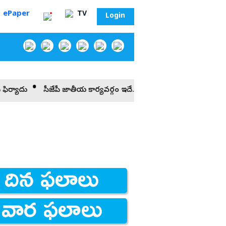
ePaper
TV
Login
సీజేపీ జాతీయ కార్యవర్గం ఇదే.. తెలుగు వ్యక్తికి చోటు
దీక్షా‌ శిబిరంపై 
‌
సా?