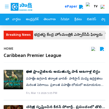
custom menu
Skip to main content
ePaper
TV
హోం
వార్తలు
ఆంధ్రప్రదేశ్
తెలంగాణ
సినిమా
క్రీడలు
బిజినెస్
ఫ్యామ
స్‌ జగన్‌ భద్రతపై కేంద్ర హోంమంత్రికి వైఎస్సార్‌సీపీ ఫిర్యాదు
సీజేపీ జాతీయ క
Breaking News
Breadcrumb
HOME
Caribbean Premier League
భారత ఫ్రాంఛైజీలకు ఆడుతున్న పాక్‌ ఆటగాళ్ల లిస్టు
పహల్గామ్‌ ఉగ్రదాడి తర్వాత భారత్‌- పాకిస్తాన్‌ మధ్య ఉద్రిక్తతలు
మరింత పెరిగాయి. ప్రశాంత పహల్గామ్‌ లోయలో అమాయకులను
కాల్చి చంపిన ఉగ్రమూకలపై భారత సైన్యం ‘ఆపరేషన్‌
Fri, Mar 13 2026 5:05 PM
సిందూర్‌’తో ఉక్కుపాదం మోపింది. పాక్‌ ఆక్రమిత కశ్మీర్‌, పాక్‌లో
ఉన్న ఉగ్రవాదుల స్థావరాలను ధ్వంసం చేసింది.కరచాలనానికి
చరిత్ర సృష్టించిన కీరన్‌ పోలార్డ్‌.. ప్రపంచంలో తొలి