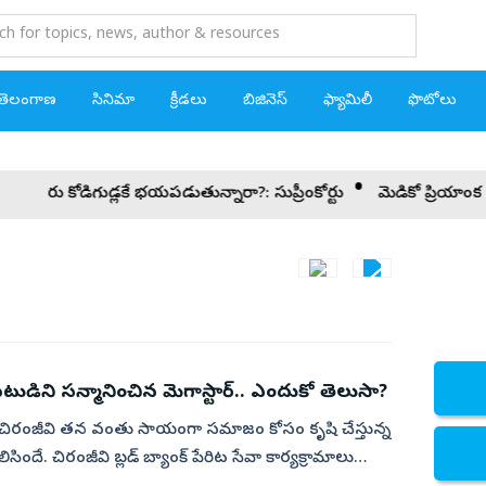
తెలంగాణ
సినిమా
క్రీడలు
బిజినెస్
ఫ్యామిలీ
ఫొటోలు
తెలంగాణ వార్తలు
సమస్తం
సమస్తం
సమస్తం
సమస్తం
న్యూస్
ు కోడిగుడ్లకే భయపడుతున్నారా?: సుప్రీంకోర్టు
హైదరాబాద్
టాలీవుడ్
క్రికెట్
మార్కెట్
మెడికో ప్రియాంక పరిస్థిత
ఉమెన్‌ పవర్‌
సినిమా
ఆదిలాబాద్
బిగ్ బాస్
ఇతర క్రీడలు
టెక్నాలజీ
వింతలు విశేషాలు
క్రీడలు
కొమరం భీమ్
రివ్యూలు
కార్పొరేట్
ఫన్ డే
బిజినెస్
నిర్మల్
గాసిప్స్
రియల్టీ
లైఫ్‌స్టైల్‌
వైఎస్‌ జగన్
కరీంనగర్
ఓటీటీ
ఆటోమొబైల్
ఎక్స్‌ట్రా
ఫ్యామిలీ
మంచిర్యాల
బాలీవుడ్
పర్సనల్‌ ఫైనాన్స్‌
ఈవెంట్స్
 నటుడిని సన్మానించిన మెగాస్టార్‌.. ఎందుకో తెలుసా?
ి
జగిత్యాల
సౌత్‌ ఇండియా
ఎకానమీ
భక్తి
ర్‌ చిరంజీవి తన వంతు సాయంగా సమాజం కోసం కృషి చేస్తున్న
పెద్దపల్లి
హాలీవుడ్
మీకు తెలు
సిందే. చిరంజీవి బ్లడ్‌ బ్యాంక్‌ పేరిట సేవా కార్యక్రామాలు