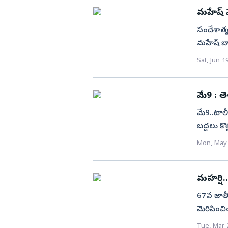
హైదరాబాద్‌
బీటెక్‌’: 
మహేష్‌ 
ఎక్స్‌లెన
రఘువరన్ 
మహేశ్‌బాబ
సందేశాత్
కొడుకేమో స
సందర్భంగా ఆయన మా
మహేష్ బా
ఖాళీగా కూ
మీదుగా ఈ 
హెగ్డే జంట
ఇలాంటి న
Sat, Jun 1
మా అందరిక
మహేశ్‌ కెరీ
క్యారెక్టర్ కూడ
ఉంది. చాల
సంగతి తెల
కోసం సైకా
నిర్మాతలు అ
మే9 : తె
మాత్రం మొ
విషయం అం
పనిచేయడ
రాలేదు, క
మే9..టాలీ
రిచ్ ఫ్యా
మిస్‌ అయిప
టెలీకాస్ట్ కాగ
బద్దలు కొట
తప్పి ఆ ఫ
చేశారు.. మ
చిత్రం మం
నిర్మాతలక
పిల్లల కె
Mon, May 
ఇచ్చినందు
అందరినీ ఆ
సంవత్సరాల
క్రమంలోన
మాకు చాలా
పదోసారి క
డేనే. ఎంద
ఉంటాయి. క
అయింది.. 
తెచ్చుకో
మహర్షి..
రికార్డు
అరుపులు, 
భారతీగార
టెలికాస్
నిన్నటి మ
అయిపోతాడ
67వ జాతీ
వస్తాయని.
మునపటి క
విడుదలయినవే
చూపించాడ
మెరిపించ
చేసిన ఐదు
ఘటననే చె
అతిలోకసు
పోసాని కృష్
ప్రకటించి
నా కుటుంబ 
Tue, Mar 