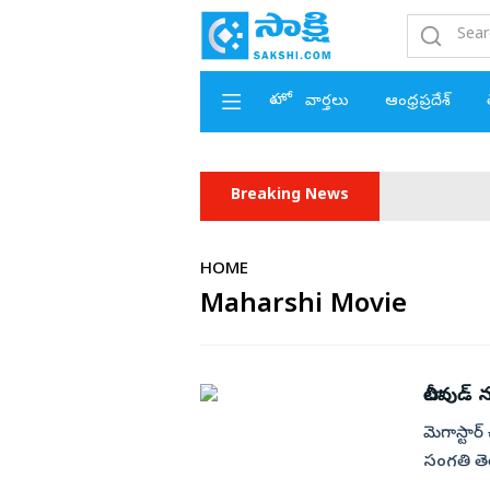
Skip to main content
custom menu
హోం
వార్తలు
ఆంధ్రప్రదేశ్
పాలిటిక్స్
ఏపీ వార్తలు
క్రైమ్
ఫ్యాక్ట్ చెక్
మీర
Breaking News
వార్తలు
ఎడిటోరియల్
జాతీయం
అమరావతి
సినిమా
గెస్ట్ కాలమ్
Breadcrumb
HOME
ఎన్‌ఆర్‌ఐ
అనంతపురం
క్రీడలు
కార్టూన్
Maharshi Movie
ప్రపంచం
శ్రీ సత్యసాయి
బిజినెస్
సోషల్ మీడియా
సాక్షి ఒరిజినల్స్
చిత్తూరు
డింగ్ డాంగ్ 2.0
పాడ్‌కాస్ట్‌
గుడ్ న్యూస్
తిరుపతి
టాలీవుడ్
గరం గరం వార్తలు
దిన ఫలాలు
తూర్పు గోదావర
మెగాస్టా
యూట్యూబ్ డిజిటల్
వార ఫలాలు
కాకినాడ
సంగతి తెలి
సాగుబడి