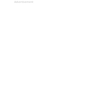
లు
Advertisement