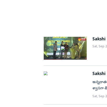
కావాలని
తనయులు అ
వారిని త
తండ్రిని
ఓడిపోయిన
ఆ తండ్రి
Sakshi 
మదనపడుత
ఉంటా: మహ
Sat, Sep 
అలా ఆ తం
ఇంట్లో ఉ
ఉంటుంది.
‘వంశీపైడిపల్లి’. ఆకలి రాజ్యం: దేశంలో నిరుద్
ఉన్నప్పుడ
Sakshi 
ఉంటా: మహ
సినిమాలో
అన్నదాతల
కె.బాలచం
శ్వాసగా త
తనయుడు 
సినీ తారలు
Sat, Sep 
వెళ్లనివ
చేస్తోంది
ఏమాత్రం తగ్గేది లేదంటార