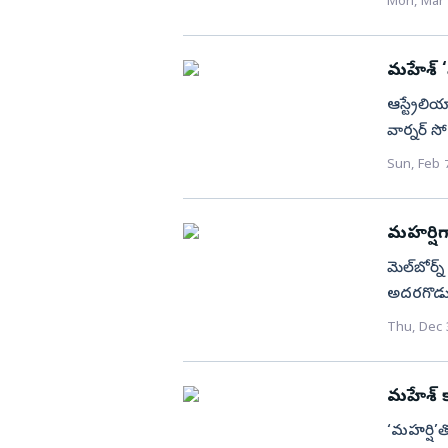
జంటగా నట
కాదన్న భ
Mon, Mar 
దక్కించుకుంది. ఇటీవల ‘ఉప్పెన’లో అంద
హ్యాట్రిక్
స్టార్‌ మ
హీరోయిన్‌
పరిస్థితి
నటుడు విజ
(మహర్షి)
స్టార్‌ నాని 
నటించిన 
పడే ఆవేద
సహాయ నటు
మహేశ్‌ ‘ప
దర్శకత్వ
ఆమెను వద్
ఇ.వి.వి.సత్యనా
వివిధ దేశ
చిత్రంగా
ఆస్ట్రేలియా 
చిత్రం సూ
చెట్టు’లో
సెరుప్పు స
ఉత్తమ కొర
వార్నర్‌ స
ట్రెండ్‌ను క్రియేట
అన్నట్టు
అజిత్‌ న
దిల్‌రాజుక
సమయంలో భా
గ్రేసీసిం
పూర్తి భి
దర్శకుడిగ
Sun, Feb 
అవార్డు దక్
స్టెప్పులేస
సినిమా మ్
ఈ తరహా న
వెళ్ళిన మల
ఉత్తమ తెల
బాహుబలిలో
సీతారామశా
ఆమాట కొస్
గంగాధరన్
తెరకెక్కిం
మహర్షిగ
దోచుకున్న
అందించారు. 
మామయ్య క్
ఆలస్యమైనా
నూలి జాత
వైరల్‌) తర్వాత ఈ స్టార్‌ క్రికెటర్‌ రూటు మార్చి రీఫేస్‌ యాప్‌ను
ఈ చిత్రం. మహానటి మహానటి సావిత్రి జీవిత కథ ఆధారంగా తెరకెక
చెట్టు’ దర
మెల్‌బోర్న్
ఎఫెక్ట్స్
రావడంతో త
ఉపయోగించి
బయోపిక్ ‘
‘పెళ్లి చ
అదరగొడుత
నాటికే ఈ 
చిత్రబృం
మహేశ్‌బాబ
నటనకు గా
అల్లరి చి
నటించాడు..
విజృంభణ 
Thu, Dec 
కీర్తి సు
స‌న్నివేశా
అశ్విన్‌ 
చివాట్లు 
వస్తున్నా
ఆలస్యమైంది. జయహో... మలయాళం ఈ 2019 జ
తెలిసిందే. We are happy to share that a very sp
చేశాడు. అవి 
హిట్‌గా ని
దర్శకులు
వార్నర్‌
మలయాళ సి
#Maharsh
క్రికెటర్
దేవరకొండ,
సిల్వర్‌ స
మహేశ్‌ 
సూపర్‌స్ట
చిత్రం, స్
Providing 
‘మహర్షి’ 
ముఖ్యపాత
అలాంటి డా
చేశాడు. మ
సహా 9 అవా
‘మహర్షి’తో 
@urstru
తెలిసిందే
స్వప్న సి
ఇక హీరో వ