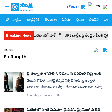
custom menu
Skip to main content
ePaper
TV
హోం
వార్తలు
ఆంధ్రప్రదేశ్
తెలంగాణ
సినిమా
క్రీడలు
బిజినెస్
ఫ్యామ
ు అమెరికా బిగ్ షాక్!
UPI ఛార్జీలపై కేంద్రం కీలక ప్రకటన!
బిగ్ అల
Breaking News
Breadcrumb
HOME
Pa Ranjith
పెళ్లి తర్వాత శోభిత సినిమా.. పవర్‌ఫుల్ ఫస్ట్ లుక్
హీరోయిన్ శోభిత.. నాగచైతన్యని పెళ్లి చేసుకున్న తర్వాత
సినిమాలు చేయడం మానేస్తుందేమోనని అంతా అనుకున్నారు.
కానీ అలాంటిదేం జరగలేదు. కాకపోతే ఈమె నటించిన
Sun, May 31 2026 7:47 PM
'చీకటిలో' మూవీ నేరుగా ఓటీటీలో రిలీజైంది. కానీ పెద్దగా
ఆకట్టుకోలేదు. వివాహం తర్వాత చాలా గ్యాప్ తీసుకుని
ఓటీటీలో హిట్‌ సినిమా 'బైసన్‌'.. స్ట్రీమింగ్‌కు రెడీ