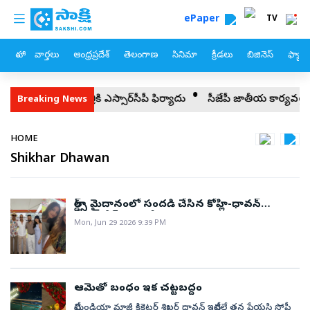
custom menu
Skip to main content
ePaper
TV
హోం
వార్తలు
ఆంధ్రప్రదేశ్
తెలంగాణ
సినిమా
క్రీడలు
బిజినెస్
ఫ్యామ
ోంమంత్రికి వైఎస్సార్‌సీపీ ఫిర్యాదు
సీజేపీ జాతీయ కార్యవర్గం ఇదే.. తెలుగు వ
Breaking News
Breadcrumb
HOME
Shikhar Dhawan
లార్డ్స్ మైదానంలో సందడి చేసిన కోహ్లి-ధావన్
ఫ్యామిలీస్! (ఫోటోలు)
Mon, Jun 29 2026 9:39 PM
ఆమెతో బంధం ఇక చట్టబద్ధం
టీమిండియా మాజీ క్రికెటర్‌ శిఖర్‌ ధావన్‌ ఇటీవలే తన ప్రేయసి సోఫీ