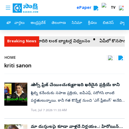
custom menu
Skip to main content
ePaper
TV
హోం
వార్తలు
ఆంధ్రప్రదేశ్
తెలంగాణ
సినిమా
క్రీడలు
బిజినెస్
ఫ్యామ
‌.. వన్డే మాదిరి లంక బ్యాటర్ల విధ్వంసం
ఏపీలో కొనసాగుతున్న టీడీపీ రాక్
Breaking News
Breadcrumb
HOME
kriti sanon
నా ఎగ్స్ ఫ్రీజ్ చేయించుకున్నా.. ఇది ఖరీదైన ప్రక్రియే కానీ
పిల్లల్ని కనేందుకు సహజ ప్రక్రియ, ఐవీఎఫ్, సరోగసి లాంటి
పద్ధతులున్నాయి. కానీ గత కొన్నేళ్ల నుంచి 'ఎగ్ ఫ్రీజింగ్' అనేది
కూడా వెలుగులోకి వచ్చింది. అంటే వయసులో ఉన్నప్పుడు
Tue, Jul 7 2026 11:33 AM
మహిళలు తమ అండాల్ని భద్రపరుచుకుంటారు. తర్వాత పిల్లల్ని
కనాలనే ఆలోచన వచ్చినప్పుడు వాటిని తమ శరీరంలోకి
మా దుస్తులపై కూడా వాళ్లదే నిర్ణయం..: హీరోయిన్