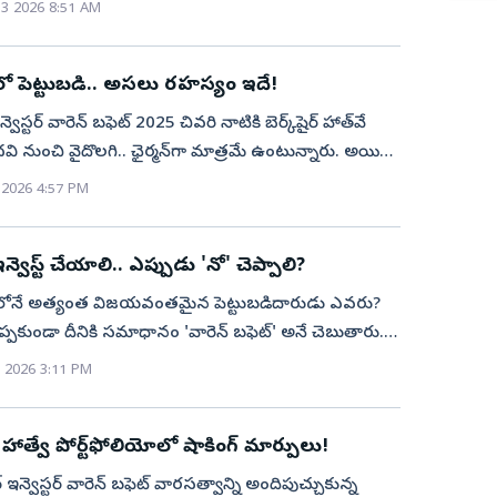
నిర్ణయాలు తీసుకోవడం కంటే అత్యంత నాణ్యమైన
బేడ్కర్‌ కోనసీమ
రాజన్న
ఫొటోలు
మేటి చిత్రా
3 2026 8:51 AM
 సరియైన నిర్ణయాలు తీసుకోవడంతో సుదీర్ఘకాలంలో
ఖమ్మం
వీడియోలు
వెబ్ స్టోరీస్
ంపదను సృష్టించవచ్చని దిగ్గజ ఇన్వెస్టర్, బెర్క్‌షైర్ హాత్వే
భద్రాద్రి
లో పెట్టుబడి.. అసలు రహస్యం ఇదే!
వారెన్‌ బఫెట్ తెలిపారు.బలవంతపు 'కాల్డ్ స్ట్రైక్స్’బేస్‌బాల్
్ విలియమ్స్ రాసిన ‘ది సైన్స్ ఆఫ్ హిట్టింగ్’ పుస్తకాన్ని
మహబూబ్‌నగర్
ెస్టర్ వారెన్ బఫెట్‌ 2025 చివరి నాటికి బెర్క్‌షైర్‌ హాత్‌వే
 బఫెట్ ఒక ఆసక్తికరమైన పోలికను చెప్పారు. బేస్‌బాల్‌లో
 నుంచి వైదొలగి.. ఛైర్మన్‌గా మాత్రమే ఉంటున్నారు. అయితే
జోగులాంబ
ైపు వచ్చే ప్రతి బంతిని ఆడాల్సి ఉంటుంది. అలా ఆడకపోతే
యసులో ఎలాంటి పెట్టుబడికి సంబంధించిన నిర్ణయాలు
5 2026 4:57 PM
నాగర్ కర్నూల్
యే ప్రమాదం ఉంది. కానీ ఇన్వెస్ట్‌మెంట్ మార్కెట్‌లో అలాంటి
వకాశం లేదని, కొత్త సీఈఓ 'గ్రెగ్ అబెల్' అన్నీ
నారాయణపేట
కాల్డ్ స్ట్రైక్స్' ఏవీ ఉండవు. అంటే.. మనకు నచ్చిన కంపెనీ
ారని అందరూ అనుకున్నారు.కానీ, ఒక ఇంటర్వ్యూలో
 లభించే వరకు ఇన్వెస్టర్ ఏళ్ల తరబడి ఓర్పుతో వేచి ఉండే
్వెస్ట్ చేయాలి.. ఎప్పుడు 'నో' చెప్పాలి?
వనపర్తి
్లాడుతూ.. గూగుల్ మాతృ సంస్థ 'ఆల్ఫాబెట్'లో బెర్క్‌షైర్
ి.పంచ్ కార్డ్ సిద్ధాంతంఒక వ్యక్తికి తన జీవితకాలంలో
టెస్ట్ ఇన్వెస్ట్‌మెంట్ వెనుక అసలు మాస్టర్ మైండ్ తానేనని
లోనే అత్యంత విజయవంతమైన పెట్టుబడిదారుడు ఎవరు?
మెదక్
ఇన్వెస్ట్‌మెంట్ నిర్ణయాలు మాత్రమే తీసుకోవడానికి వీలుగా
రు.నిజానికి ఈ పెట్టుబడి నిర్ణయం అంతా గ్రెగ్ అబెల్
్పకుండా దీనికి సమాధానం 'వారెన్ బఫెట్' అనే చెబుతారు.
ములు నెల్లూరు
సంగారెడ్డి
ర్డ్ ఇస్తే అతను ప్రతి నిర్ణయాన్ని ఎంత క్షుణ్ణంగా ఆలోచించి
నారనే భావించారు. కానీ.. సీఈఓగా తుది నిర్ణయం ఆయనే
ంక్షోభం సమయంలో కూడా నష్టాలు రాకుండా తగు జాగ్రత్తలు
2 2026 3:11 PM
డో ఊహించుకోవాలని బఫెట్ పేర్కొన్నారు. మార్కెట్లో
సిద్దిపేట
ప్పటికీ, అసలు ఈ ఐడియా పుట్టింది మాత్రం బఫెట్
ఈయన.. ఇప్పటికీ ఎంతోమందికి మార్గదర్శం. ఇన్వెస్టర్‌గా
 ప్రతి అవకాశం వెంట పడకుండా అత్యంత నాణ్యమైన కొన్ని
నే. "నేను అతడి ఆమోదం లేకుండా ఏదీ చేయను, అతను నా
నల్గొండ
ించిన విజయాల కంటే.. ఎప్పుడు నో చెప్పాలో తెలిస్తే
నే దృష్టి పెట్టడం వల్ల అత్యుత్తమ ఫలితాలు
ని పని చేయడు. మేమిద్దరం ఎప్పుడూ మాట్లాడుకుంటూనే
ర్ హాత్వే పోర్ట్‌ఫోలియోలో షాకింగ్‌ మార్పులు!
ా వ్యాపార సామ్రాజ్యాన్ని కాపాడుకోవచ్చని ఆయన బలంగా
సూర్యాపేట
ర్థమైన వ్యాపారాల్లోనే పెట్టుబడులుతొలినాళ్లలో అమెజాన్
నీ ఫైనల్ డెసిషన్ మాత్రం గ్రెగ్ అబెల్ దే" అని బఫెట్ చాలా
ారు.తాను పూర్తిగా అర్థం చేసుకోలేని వ్యాపారంలో పెట్టుబడి
 ఇన్వెస్టర్ వారెన్ బఫెట్ వారసత్వాన్ని అందిపుచ్చుకున్న
మోడల్ తనకు సరిగ్గా అర్థం కాకపోవడం వల్ల దానిలో పెట్టుబడి
రామరాజు
యాదాద్రి