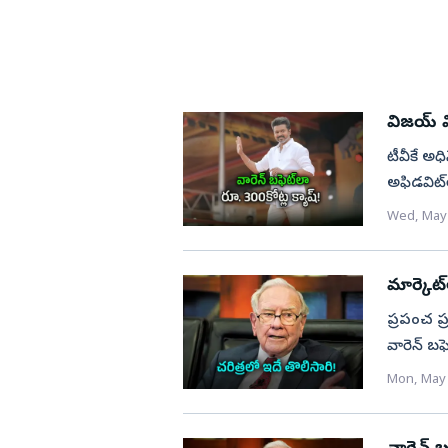
ప్రమాదకరం
పెంచారు. ప్
క్రమశిక్ష
లాభదాయక
ఉన్నాయి. 
ఏర్పడేదని
లేకపోతే 
సమానం.ఆల్
వెల్లడిం
నగదు నిల్
కొత్తగా 3
కోపగించుకు
పరిశీలించ
వాటాగా ఉం
సమయంలో త
విజయ్‌ వ
కంపెనీ సమ
మారుతున్న
గదికి వె
టీవీకే అ
ఎఫెక్ట్ 
పూర్తిగా ప
బాల్యంపై
అఫిడవిట్
కంపెనీలు 
హాత్వే పూ
చూయింగ్ 
హాట్ టాపి
మొత్తంలో
కమ్యూనికేషన్స్, డి
Wed, May 
పేపర్ వే
చూసి నెటిజ
ప్రత్యేకి
తగ్గింపుఇం
వృధాగా ఖర
విజయ్‌ వి
ఆధారపడి 
నేతృత్వంలో
వారెన్ బ
మార్కెట
కామెంట్స్
నమ్మకం క
తగ్గించుకు
సహనం, న
ఆస్తి విల
అందువల్ల
ప్రపంచ ప్
బ్రాండ్స్
జీవితం.. 
స్థిరాస్త
కంపెనీలన
వారెన్ బఫ
చెందిన ఇత
బఫెట్ జీవ
ఆయన ప్రక
బలమైన కంప
పెట్టుబడ
సాదాసీదాగా
Mon, May 
సేవింగ్‌బ
నిలబెట్టు
జూదంలో ము
ఆయన నివ
డిపాజిట్లు, కోట్ల విల
సహకరించడ
హాత్వే వ
సాదాసీదా
విధానంపై న
సృష్టించే