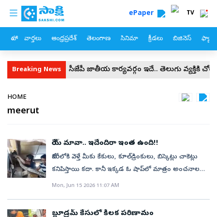
custom menu
Skip to main content
ePaper
TV
హోం
వార్తలు
ఆంధ్రప్రదేశ్
తెలంగాణ
సినిమా
క్రీడలు
బిజినెస్
ఫ్యామ
యాదు
సీజేపీ జాతీయ కార్యవర్గం ఇదే.. తెలుగు వ్యక్తికి చోటు
దీక్షా‌ శ
Breaking News
Breadcrumb
HOME
meerut
రేయ్‌ మావా.. ఇదేందిరా ఇంత ఉంది!!
బేకరీలోకి వెళ్తే మీకు కేకులు, కూల్‌డ్రింకులు, బిస్కెట్లు చాకెట్లు
కనిపిస్తాయి కదా. కానీ ఇక్కడ ఓ షాప్‌లో మాత్రం అంచనాలన్నీ
తలకిందులయ్యాయి. అక్కడ కస్టమర్లకు “స్వీట్ షాక్” కాదు,
Mon, Jun 15 2026 11:07 AM
నేరుగా “సర్ప్రైజ్ షాక్” ఎదురైంది. లోపల కనిపించిన దృశ్యం
చూసి కొందరు ప్రాణ భయంతో బయటకు పరుగులు తీశారు!
బ్లూడ్రమ్‌ కేసులో కీలక పరిణామం