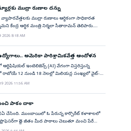
ోషల్ మీడియాలో హాట్ టాపిక్‌గా మారింది.ప్రముఖ నూడిల్
తో మంచి అనుభవాలు పొందామని చెప్పారు. సరైన
ే కాకుండా వృత్తిజీవితంలోనూ ప్రభావాన్ని చూపుతున్నాయి.
 మరియు టిఫిన్ సర్వీసులతో ఆమె వ్యాపారం శరవేగంగా
బాధ్యతను నిర్వర్తించినప్పుడే నిజమైన మార్పు
ెన్యూర్లకు ముద్రా రుణాల దన్ను
ేచురల్లీ యువర్స్’ వ్యవస్థాపకుడు వినోద్ చెంధిల్ సోషల్
శనం, స్వేచ్ఛ, నమ్మకం ఇస్తే ఈ తరం అద్భుతమైన ఫలితాలు
ని మళ్లీ మళ్లీ చదువుతాను. ఒక్కముక్కలో చె΄్పాలంటే ఏది
ర్త కూడా తన పాత
 అని వెల్లడించింది. View this post on
లాట్‌ఫారమ్ ఎక్స్‌ (గతంలో ట్విట్టర్)లో పంచుకున్న ఒక
పేర్కొన్నారు.
 ఏది త΄్పో అవి వివరిస్తాయి.– డయాన్‌ హెండ్రిక్స్‌
వ్యాపారవేత్తలకు ముద్రా రుణాలు ఆర్థికంగా సాధికారత
ని వదిలి వ్యాపారంలో తోడుగా చేరారు. మరో 10 మంది ఉపాధి
iling Factory
చర్చకు దారితీసింది. తన స్నేహితుడైన ఒక ముంబై
్నామని కేంద్ర ఆర్థిక మంత్రి నిర్మలా సీతారామన్‌ తెలిపారు.
-7 లక్షలు
_detailing)
మికవేత్త జీవనశైలి గురించి ఆయన ఆసక్తికర విషయాలను
ారత్‌ 2047 లక్ష్యంలో వారు కూడా భాగమయ్యేలా
ున్నారు. వార్షిక ఆదాయం రూ. 1 కోటికి చేరుకుంది."ఇంటి
9 2026 8:18 AM
ారు.‘నా స్నేహితుడి నికర ఆస్తి విలువ రూ.100 కోట్లకు పైమాటే.
న్నాయని పేర్కొన్నారు. ప్రధానమంత్రి ముద్రా యోజన
ిచేసే మహిళను ఎప్పుడూ గృహిణిగానే చూస్తారు. ఆమె ఇంటి
 ముంబైకి వచ్చినప్పుడల్లా ఆటోరిక్షాల్లోనే తిరుగుతాడు.
ై) ప్రారంభించి 11 ఏళ్లయిన సందర్భంగా ఆమె ఈ విషయాలు
 బయటకు అడుగుపెట్టి, సమాజం 'ముఖ్యమైనది'గా భావించే
ర్ ఆటోలు, టాక్సీలను ఆశ్రయిస్తాడు. బస చేయడానికి సాధారణ
 ఉద్యోగాలు.. అమెరికా పారిశ్రామికవేత్త ఆందోళన
ు. ఈ స్కీము దన్నుతో గత దశాబ్దకాలంలో కోట్లాది సామాన్య
ించినప్పుడే ఆమె కష్టానికి గుర్తింపు, ప్రశంసలు లభిస్తాయి"
ఎంచుకుంటాడు. ఇప్పటికీ అతనికి ఎలాంటి లగ్జరీ కార్లు లేవు’
ొత్త ఆత్మవిశ్వాసంతో ఎంట్రప్రెన్యూర్‌షిప్‌ చేపట్టినట్లు మంత్రి
ాటిల్
ఆర్టిఫిషియల్ ఇంటెలిజెన్స్ (AI) వేగంగా విస్తరిస్తున్న
ల్ పేర్కొన్నారు.చెంధిల్ తెలిపిన వివరాల ప్రకారం.. ఆ
రు.‘రుణాలను మరింతగా అందుబాటులోకి తేవడం ద్వారా
 రాబోయే 12 నుండి 18 నెలల్లో మిలియన్ల సంఖ్యలో వైట్-
ికవేత్త ఉద్దేశపూర్వకంగానే విలాసాలకు దూరంగా ఉంటున్నారు.
మంది ప్రజలు గొప్ప కలలు కనేందుకు, వాటిని సాకారం
యోగాలు ప్రమాదంలో పడవచ్చని అమెరికన్ పారిశ్రామికవేత్త,
19 2026 11:56 AM
ా ఎంత ఎదిగినా తన మూలాలను మర్చిపోకుండా
ందుకు పీఎం ముద్రా యోజన సాధికారత కల్పించింది’ అని
క్రాటిక్ అధ్యక్ష అభ్యర్థి ఆండ్రూ యాంగ్‌ (Andrew Yang)
కమైన జీవనశైలినే ఇష్టపడుతున్నారు. సంపద పెరిగిన
ంద్ర మోదీ .. ఎక్స్‌లో పోస్ట్‌ చేశారు. 2015 ఏప్రిల్‌ 8న
ారు.ఏఐ సామర్థ్యం రోజురోజుకు పెరుగుతోందని పేర్కొన్న
ఆయన జీవితంలో సెలవుల కోసం కేటాయించే సమయం,
ైన పీఎంఎంవై కింద ఇప్పటివరకు రూ. 40.07 లక్షల కోట్ల
ంచి పాకం దాకా
కుటుంబ సభ్యుల్లో ఒకరు ఉపయోగించిన ఏఐ ప్రోగ్రామ్
 స్వేచ్ఛలో మాత్రమే మార్పులొచ్చాయి.My founder friend
ే 57.79 కోట్ల రుణాలు మంజూరైనట్లు నిర్మలా సీతారామన్‌
ిషాల్లోనే ఒక వెబ్‌సైట్ రూపకల్పన పూర్తి చేసిందని
ఏ చేసింది. ముంబాయిలో ఓ పేరున్న కార్పొరేట్‌ కళాశాలలో
100cr net worth. Travels by auto whenever in
 మూడింట రెండొంతుల లోన్స్‌ మహిళా ఎంట్రప్రెన్యూర్లకు,
 చెప్పారు. సాధారణంగా డిజైనర్‌కు లేదా నిపుణుడికి
సర్‌గా పెద్ద జీతం మీద పాఠాలు చెబుతూ మంచి పేరే
takes share auto/taxi wherever possible, stays
క వంతు రుణాలు ఫస్ట్‌ టైమ్‌ ఎంట్రప్రెన్యూర్లకు
ట్టే పనిని ఏఐ కేవలం నిమిషాల్లో ముగించగలగడం
ే ఉన్నట్టుండి ఆమె పాఠాలు చెప్పే ఉద్యోగాన్ని మానేసి
e hotels, has not bought an expensive