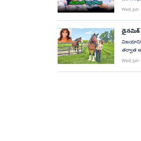
తిరిగి భా
తెలిపారు
వ్యవస్థాప
విజయనగరం
Wed, Jun 
వచ్చారో..
అనిపించేద
ఆమెకు.. ద
పార్వతీపురం మన
దారితీశాయ
వెనుక ఎం
అవకాశం వచ
గురించి.
పశ్చిమ గోదావర
ప్రోత్సాహ
డైనమిక్
పోయారు. 
దొరకదు. ఒ
గుర్తుచేస
మిగిలిపోయ
ఏలూరు
విజయానికి
పోటీ కూడ
మాత్రమే’
టాటా స్టీ
తర్వాత ఆగ
వైఎస్సార్
అనుకునేలా 
ముగింపు 
ఈమెయిల్
ఎదురైనా వెనక
Wed, Jun 
ఎక్కువ జ
అన్నమయ్య
‘‘ఇది ప్ర
వందలాది 
జాబితాలో 
కూడా ఇబ్బ
ముగించారు
స్వయంగా 
సంవత్సరాల
అపార్ట్‌మ
మెంటార్లు
కలిసేందుక
ఎంటర్‌ప్రెన్యూర్‌ కావాలి’ అని
వచ్చిందన
ఉండే సహ
అని ఆయన 
కలను సాకా
సంపాదించ
ఇప్పుడు సోషల
ఎక్కువగా
టాయిలెట్
అన్నారు.
వయస్సులో
అంటే కొత్
మాత్రమే 
స్పందించ
అంటున్న డ
కూడా మంచ
చాలా మంద
ఎంటర్‌ప్రె
డాక్టర్‌న
రతన్ టాటా
ఎన్నో కల
స్పెషలిస్
అన్నారు.
అనుకోలేద