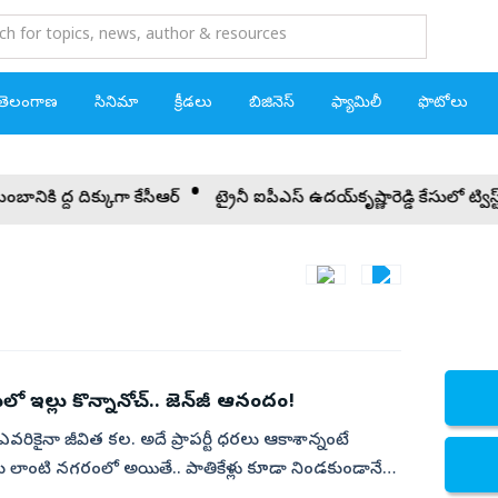
తెలంగాణ
సినిమా
క్రీడలు
బిజినెస్
ఫ్యామిలీ
ఫొటోలు
తెలంగాణ వార్తలు
సమస్తం
సమస్తం
సమస్తం
సమస్తం
న్యూస్
ద దిక్కుగా కేసీఆర్
హైదరాబాద్
టాలీవుడ్
ట్రైనీ ఐపీఎస్‌ ఉదయ్‌కృష్ణారెడ్డి కేసులో ట్విస్ట్‌
క్రికెట్
మార్కెట్
ఉమెన్‌ పవర్‌
సినిమా
అమరావ
ఆదిలాబాద్
బిగ్ బాస్
ఇతర క్రీడలు
టెక్నాలజీ
వింతలు విశేషాలు
క్రీడలు
కొమరం భీమ్
రివ్యూలు
కార్పొరేట్
ఫన్ డే
బిజినెస్
నిర్మల్
గాసిప్స్
రియల్టీ
లైఫ్‌స్టైల్‌
వైఎస్‌ జగన్
కరీంనగర్
ఓటీటీ
ఆటోమొబైల్
ఎక్స్‌ట్రా
ఫ్యామిలీ
మంచిర్యాల
బాలీవుడ్
పర్సనల్‌ ఫైనాన్స్‌
ఈవెంట్స్
లో ఇల్లు కొన్నానోచ్‌.. జెన్‌జీ ఆనందం!
ి
జగిత్యాల
సౌత్‌ ఇండియా
ఎకానమీ
భక్తి
 ఎవరికైనా జీవిత కల. అదే ప్రాపర్టీ ధరలు ఆకాశాన్నంటే
పెద్దపల్లి
హాలీవుడ్
మీకు తెలు
 లాంటి నగరంలో అయితే.. పాతికేళ్లు కూడా నిండకుండానే