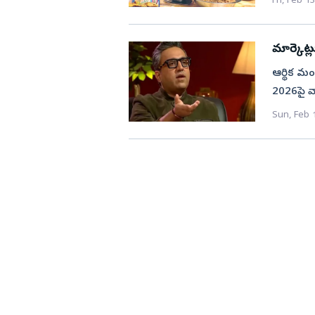
Fri, Feb 1
మంజూరైనట్
ఉద్యోగాల
ఇంటి దగ్గరే
vehicle.
సంస్థలు, 
చేశారు.ప్
ఉండే చిరు
vacatio
ప్రశంసిం
సిబ్బంది, 
మార్కెట్లు
ఇప్పుడామె
Vinod Ch
ఎంతంటే.
భాగాన్ని
దాదాపు ప
రీయాక్షన్‌
ఆర్థిక మంత
అభిప్రాయ
చెందిన ర
స్పందిస్త
2026పై వ్యాపారవేత్త, మాజీ షార్క్ ట్యాంక్ ఇండియా జడ్జ్‌ అష్నీర్ గ్రోవర్
మాత్రమే క
తీసుకుందో.
సంపద కం
స్పందించా
Sun, Feb 
ఆయన తెలి
జైపూర్‌. ఫ
నిరూపించ
ఈ మేరకు
విచ్ఛిన్
పనిచేసిం
డబ్బును 
ట్విటర్‌ 
ఉద్యోగుల 
చేయలేక వడ
ఏముంది? 
షోలో తిరస
సంస్థలు 
చేరింది. అక్కడ నాలుగైదేళ్ల 
కదా!’ అని
ఏడాది బడ్
హెడ్‌కౌంట్
ముంబాయి మ
స్నేహితుడ
సామాన్యులు కూడా నిర్మలమ్మ తాజా 
మరింత వే
పుట్టడం, వారి ఆలనా పాల
చేశారు.మిన
వ్యక్తి
మిలియన్ల 
ఊసులేకుండ
సర్కిల్స
భావించిన వేతన జీవులకు నిరాశే 
రోజుల్లో
రెండు, ఆ
ధోరణి పె
తావిచ్చింది. అటు స్టాక్‌మార్కెట్‌ను ప్రతికూలంగానే స్పందించి
వేశారు. డే
ఆరోగ్యకరమ
సంపదను తి
ప్రసంగానిక
రంగాల్లో 
తినుబండార
అవసరాల 
నష్టాలతోమ
కారణమవుత
éళ్లూ రుచ
ఉపయోగించ
మార్కెట్లు భారీ పతనాన్ని నమోదు చేశాయి. సెన్సెక్స్ 80,931 వద్ద, నిఫ్టీ