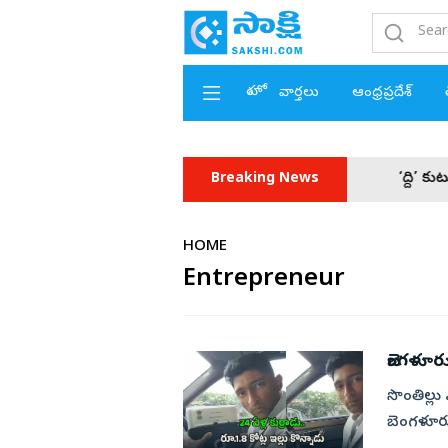
Skip to main content
custom menu
హోం
వార్తలు
ఆంధ్రప్రదేశ్
పాలిటిక్స్
ఏపీ వార్తలు
క్రైమ్
‘పెద్ది’ కుటుంబానికి పెద్
ఫ్యాక్ట్ చెక్
Breaking News
వార్తలు
ఎడిటోరియల్
జాతీయం
అమరావతి
సినిమా
గెస్ట్ కాలమ్
Breadcrumb
HOME
ఎన్‌ఆర్‌ఐ
అనంతపురం
క్రీడలు
కార్టూన్
Entrepreneur
ప్రపంచం
శ్రీ సత్యసాయి
బిజినెస్
సోషల్ మీడియా
సాక్షి ఒరిజినల్స్
చిత్తూరు
డింగ్ డాంగ్ 2.0
పాడ్‌కాస్ట్‌
గుడ్ న్యూస్
తిరుపతి
బెంగళూరు
గరం గరం వార్తలు
దిన ఫలాలు
తూర్పు గోదావర
సొంతిల్లు
యూట్యూబ్ డిజిటల్
వార ఫలాలు
కాకినాడ
బెంగళూరు
సాగుబడి