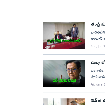
తెలిపారు.
కాల్ కూడ
కాపాడుకుం
వినిపించే
సమావేశాన
బిలియనీర్
చెప్పారు.
స్నేహా అమ
ఆస్తులు తాక
పేర్కొన్న
వదులుకోవా
మేడ్‌ ఉమె
తండ్రి
బయట తిరగ
అనుకున్నప
నిలుపుకు
భారతదేశం
వస్తుందన
అమెరికాలో
మెటీరియల్‌ 
అంబానీ ఒకర
నిరుత్సా
అయిపోయా
1989 లో ఈ
ఈయన ప్ర
గుప్తా చ
వయస్సులో
Sun, Jun 
తయారు చేస
సంపాదిం
నిజంగానే
కలవాలనే 
తక్కువగా ఉ
వ్యాపారవ
ఎక్కువగా 
అనుభవం తన
చుట్టారు. 
డబ్బు కో
మాట అని 
ప్రశాంతమై
నిజమైన 
వచ్చింది. ఆ
మాట్లాడుత
ఆరోగ్యకర
బంగారం, వె
వినయం, దయ
కేంద్రంగ
వ్యాపారవ
జీవించడా
పూర్ డాడ్
ఆమె అభిప
పట్టింది
కనుగొనాలి
అనుభవాలను
తాజాగా డబ
ఇప్పటికీ 
లోటును భ
Fri, Jun 5
వ్యాపారవ
మరికొందర
సమాధానం 
తెలిపారు
వ్యవసాయ క
తనకు చెప్
అన్నారు.ఇ
నెట్టింట్
చెప్పిన స
సూట్లు ధర
గొప్ప జీవ
జెన్ జీ 
వ్యాపారం 
వయసులోనే