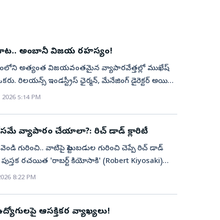
 అందువల్ల ప్రభుత్వ వైద్య వ్యవస్థ గురించి బయట
ా వచ్చింది. టాటా ఆమెను కలవాలనుకుంటున్నారని,
టూ వచ్చారు. కలను సాకారం చేసుకొని ‘సెల్ఫ్‌–మేడ్‌ ఉమెన్‌
ంత సౌకర్యం తనకు కనిపించలేదని హర్ష్ గుప్తా
ికి అనువైన తేదీ చెప్పాలని కోరారు. అయితే అదే రోజున
‌’గా జేజేలు అందుకుంటున్నారు డయాన్‌.అప్పులు చేసి..
కెనడాలోని చలి వాతావరణం కూడా పెద్ద సమస్య అని హర్ష్
ెరికాకు తిరిగి వెళ్లాల్సి ఉండటంతో ఆ అవకాశాన్ని
ట్టు పెట్టి...తాజాగా... తొమ్మిదవసారి అమెరికా రిచెస్ట్‌ సెల్ఫ్‌–
ారు. అక్టోబర్ నుంచి ఏప్రిల్ వరకు ఎక్కువగా చలి ఉండటంతో
ల్సి వచ్చింది. 'తర్వాత కలుసుకోవచ్చు' అని
న్‌(2026) జాబితాలో చోటు సాధించి తన ప్రత్యేకత
 మాట.. అంబానీ విజయ రహస్యం!
డం కష్టమవుతుందని, రోజంతా చలికోట్లు వేసుకోవాల్సి
్పటికీ, ఆ అవకాశం మళ్లీ రాలేదు.తర్వాతి సంవత్సరాల్లో
న్నారు డయాన్‌. ఆమె సంపదలో అధిక భాగం ఆమె రూఫింగ్‌
లోని అత్యంత విజయవంతమైన వ్యాపారవేత్తల్లో ముఖేష్
ి చెప్పారు. ఈ కారణంగా చాలామందికి ఒంటరితనం,
నే ఉండి తన వ్యాపార కార్యకలాపాల్లో స్నేహా బిజీ
కంపెనీ ‘ఏబీసీ సప్లై’కి చెందినదే. తన భర్త కెన్‌ హెండ్రిక్స్‌తో కలిసి
ు. రిలయన్స్ ఇండస్ట్రీస్ ఛైర్మన్‌, మేనేజింగ్ డైరెక్టర్‌ అయిన
హం కూడా కలుగుతాయని ఆయన అభిప్రాయపడ్డారు.హర్ష్
రు. ఇదే సమయంలో 2024 అక్టోబర్ 9న 86 ఏళ్ల
 కంపెనీని స్థాపించారు. ఆరోజుల్లో వివిధ తయారీదారులు
పంచంలోని అత్యంత ధనవంతుల జాబితాలో కూడా స్థానం
ెప్పిన విషయాలతో అందరూ ఏకీభవించలేదు. కొందరు
 రతన్ టాటా కన్నుమూశారు. దీంతో ఆయనను ప్రత్యక్షంగా
7 2026 5:14 PM
ిన రూఫింగ్‌ మెటీరియల్స్‌ ఒకేచోట దొరికే దుకాణాలు చాలా
చుకున్నారు. నేడు ముఖేష్ అంబానీ విజయవంతమైన
 కెనడాలో ఇంటి అద్దెలు, పన్నులు, ఉద్యోగ సమస్యలు
కోరిక శాశ్వతంగా నెరవేరకుండా పోయింది.అయితే ఈ
ండేవి. ఇది గ్రహించిన డయాన్‌ ‘ఏబీసీ సప్లై’ కంపెనీకి శ్రీకారం
ేత్తగా ఎదగడానికి, ఆయన తండ్రి ధీరూభాయ్ అంబానీ చెప్పిన
ఉన్నాయని చెప్పినప్పటికీ.. మరికొందరు మాత్రం కెనడాలో
కు ఒక గొప్ప పాఠాన్ని నేర్పిందని స్నేహా చెప్పారు.
ఈ కంపెనీప్రారంభించడానికి బ్యాంక్‌ నుంచి అప్పు చేయాల్సి
సమే వ్యాపారం చేయాలా?: రిచ్ డాడ్ క్లారిటీ
ఒక సందర్భంలో పేర్కొన్నారు.ఒకసారి ముకేశ్ అంబానీ
న జీవితం, మంచి భద్రత, పిల్లలకు మంచి విద్య,
నాయకత్వం అంటే కేవలం వ్యాపార విజయాలు కాదు,
స్తులను తాకట్టు పెట్టాల్సి వచ్చింది. విస్కాన్సిన్‌లోని బెలోయిట్‌
ూ.. తన తండ్రి చెప్పిన ఒక మాటను గుర్తుచేశారు. ''నువ్వు
మైన వాతావరణం లభిస్తాయని చెప్పారు. కుటుంబంతో
ండి గురించి.. వాటిపై పెట్టుబడుల గురించి చెప్పే రిచ్ డాడ్
, ప్రతి వ్యక్తిని గౌరవించే మనస్తత్వం కూడా కావాలని
ా మొదలైన కంపెనీ కొన్ని సంవత్సరాలలో లాభాల బాట
ేత్త కావాలనుకుంటే సమస్యలకు పరిష్కారాలను నువ్వే
నికి కెనడా చాలా మంచి దేశమని మరికొందరు తమ
 పుస్తక రచయిత 'రాబర్ట్ కియోసాకి' (Robert Kiyosaki)
్రాయపడ్డారు. రతన్ టాటా నుంచి వచ్చిన ఆ ఈమెయిల్‌ను
.విజయ రహస్యం‘నా విజయ రహస్యం... మార్కెట్‌లోని ఒక
. మేనేజర్లకు మాత్రమే ఏం చేయాలో చెబుతారు. కానీ
 పంచుకున్నారు. విదేశాలు కొందరికి విజయాన్ని అందిస్తే,
్బు సంపాదించడానికే వ్యాపారం చేయాలా?, అనే ప్రశ్నకు
చదువుతుంటానని, అది తనకు స్ఫూర్తినిస్తుందని ఆమె
ర్తీ చేయడం’ అంటారు డయాన్‌. ఒస్సియో(యూఎస్‌)లోని ఒక
 2026 8:22 PM
ేత్తలకు ఎవరూ దారి చూపరు'' అని ధీరూభాయ్ అంబానీ
ికి అనేక ఇబ్బందులను కూడా చూపిస్తాయని ఇంకొందరు
చెప్పారు. దీనికి సంబంధించిన సోషల్ మీడియా పోస్ట్
.ఇదీ చదవండి: 80 గంటల పని.. అమెజాన్‌ అనుభవాలు
్షేత్రంలో పెరిగిన డయాన్‌ పెద్ద నగరంలో ఉండాలని, నీలం రంగు
పారని వెల్లడించారు.వ్యాపారవేత్త పరిస్థితి భిన్నం!ఈ మాటల్లో
దీ చదవండి: ఇలా చేస్తే.. ట్రైన్ మొత్తం బుక్ చేసుకోవచ్చు!
లో వైరల్ అవుతోంది.చాలామంది డబ్బు సంపాదించడానికే
ీఈవో!
ించి, ఖరీదైన కార్లు నడపాలని కలలు కనేవారు. చిన్న
ిత సత్యం దాగి ఉంది. సాధారణంగా ఒక ఉద్యోగి లేదా
ఉద్యోగులపై ఆసక్తికర వ్యాఖ్యలు!
చేయాలా? అనే ప్రశ్న వేస్తుంటారు. కానీ వ్యాపారవేత్త కావడం
 పెళ్లి అయి గర్భవతి కావడంతో ఇంటి నుంచే చదువు పూర్తి