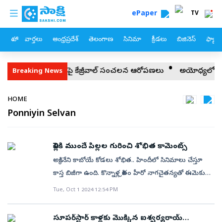
custom menu
Skip to main content
ePaper
TV
హోం
వార్తలు
ఆంధ్రప్రదేశ్
తెలంగాణ
సినిమా
క్రీడలు
బిజినెస్
ఫ్యామ
‘మెటా’పై కేజ్రీవాల్ సంచలన ఆరోపణలు
అయోధ్యలో అక్రమాలు.. 500 
Breaking News
Breadcrumb
HOME
Ponniyin Selvan
పెళ్లికి ముందే పిల్లల గురించి శోభిత కామెంట్స్
అక్కినేని కాబోయే కోడలు శోభిత.. హిందీలో సినిమాలు చేస్తూ
కాస్త బిజీగా ఉంది. కొన్నాళ్ల క్రితం హీరో నాగచైతన్యతో ఈమెకు
నిశ్చితార్థం జరగ్గా.. త్వరలో డెస్టినేషన్ వెడ్డింగ్ ఉండొచ్చని
Tue, Oct 1 2024 12:54 PM
అంటున్నారు. అయితే పెళ్లికి ముందే పిల్లల గురించి, వాళ్లకు ఏం
చెప్పాలో శోభిత డిసైడ్ అయిపోయింది. ఇందుకు సంబంధించి
సూపర్‌స్టార్‌ కాళ్లకు మొక్కిన ఐశ్వర్యరాయ్