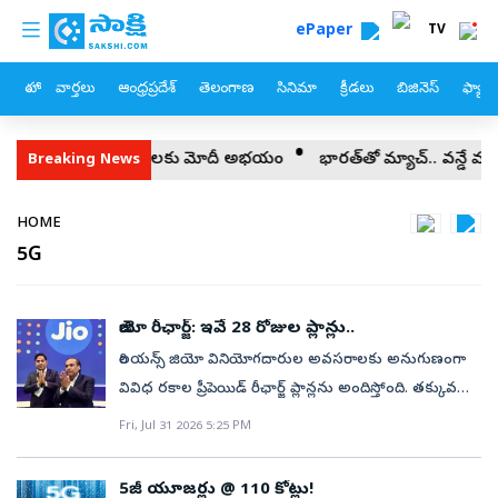
custom menu
Skip to main content
ePaper
TV
హోం
వార్తలు
ఆంధ్రప్రదేశ్
తెలంగాణ
సినిమా
క్రీడలు
బిజినెస్
ఫ్యామ
కొత్త మిత్రులకు మోదీ అభయం
భారత్‌తో మ్యాచ్‌.. వన్డే మాదిరి లంక బ్య
Breaking News
Breadcrumb
HOME
5G
జియో రీఛార్జ్: ఇవే 28 రోజుల ప్లాన్లు..
రిలయన్స్ జియో వినియోగదారుల అవసరాలకు అనుగుణంగా
వివిధ రకాల ప్రీపెయిడ్ రీఛార్జ్ ప్లాన్లను అందిస్తోంది. తక్కువ
డేటా వినియోగదారుల నుంచి భారీగా డేటా ఉపయోగించే
Fri, Jul 31 2026 5:25 PM
వారు, 5జీ యూజర్లు, గేమర్లు, ఓటీటీ ప్రియుల వరకు వేర్వేరు
కస్టమర్ల కోసం ప్రత్యేక ప్యాక్‌లు ఉన్నాయి. వీటిలో 28 రోజుల
5జీ యూజర్లు @ 110 కోట్లు!