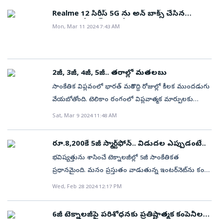
ఈ మోడళ్లు 5జీతోపాటు వేగంగా వృద్ధి చెందుతున్న రూ.30–50
Realme 12 సిరీస్ 5G ను అన్ బాక్స్ చేసిన
వేల ధరల విభాగంలో తమ స్థానాన్ని కన్సాలిడేట్‌ చేస్తాయని
సంయుక్త మీనన్ (ఫొటోలు)
Mon, Mar 11 2024 7:43 AM
శామ్‌సంగ్‌ తెలిపింది. ధర రూ.27,999 నుంచి రూ.42,999
వరకు ఉంది.
2జీ, 3జీ, 4జీ, 5జీ.. తరాల్లో మతలబు
సాంకేతిక విప్లవంలో భారత్‌ మరికొద్ది రోజుల్లో కీలక ముందడుగు
వేయబోతోంది. టెలికాం రంగంలో విప్లవాత్మక మార్పులకు
శ్రీకారం చుట్టే 5జీ టెక్నాలజీలోకి ఇప్పటికే అడుగుపెట్టింది. దీనికి
Sat, Mar 9 2024 11:48 AM
సంబంధించిన ఇతర సేవలందించేలా స్పెక్ట్రమ్‌ వేలం ప్రక్రియ మే
20న ప్రారంభం కాబోతోంది. ఈ ప్రక్రియ పూర్తయిన కొన్ని నెలల్లోనే
రూ.8,200కే 5జీ స్మార్ట్‌ఫోన్‌.. విడుదల ఎప్పుడంటే..
దేశంలో అత్యంత వేగవంతమైన టెలికాం సేవలు
భవిష్యత్తును శాసించే టెక్నాలజీల్లో 5జీ సాంకేతికత
అందుబాటులోకి రానున్నాయని నిపుణులు చెబుతున్నారు.
ప్రధానమైంది. మనం ప్రస్తుతం వాడుతున్న ఇంటర్‌నెట్‌ను కంటే
దీంతో సాంకేతికంగా దేశంలో మరిన్ని విప్లవాత్మక మార్పులు
మరింత వేగంగా అందించేలా ఈ టెక్నాలజీ
Wed, Feb 28 2024 12:17 PM
సంభవించబోతున్నాయి. ఈ నేపథ్యంలో అసలు 2జీ, 3జీ, 4జీ,
ఉపయోగపడుతుందని నిపుణులు చెబుతున్నారు. అయితే
5జీ సాంకేతికల్లో తేడాలెందుకో ఈ కథనంలో తెలుసుకుందాం.
ప్రస్తుతం వాడుతున్న ఎలక్ట్రానిక్స్‌ వస్తువులు 5జీ టెక్నాలజీకి
మొదట్లో సెల్‌ఫోన్ బరువు కేజీ ఉండేది. తర్వాత కీ ప్యాడ్‌ ఫోన్‌
6జీ టెక్నాలజీపై పరిశోధనకు ప్రతిష్టాత్మక కంపెనీల