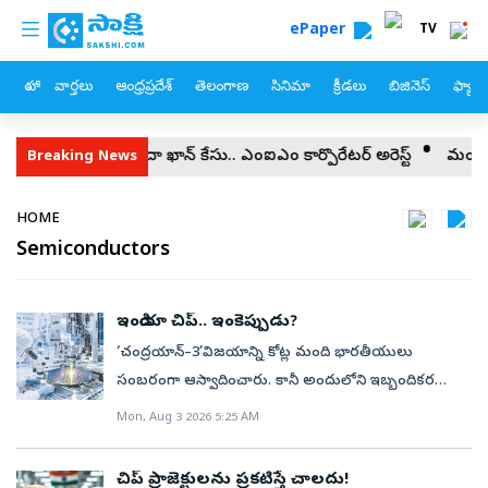
custom menu
Skip to main content
ePaper
TV
హోం
వార్తలు
ఆంధ్రప్రదేశ్
తెలంగాణ
సినిమా
క్రీడలు
బిజినెస్
ఫ్యామ
టీసీఎస్‌ నిదా ఖాన్‌ కేసు.. ఎంఐఎం కార్పొరేటర్‌ అరెస్ట్‌
మంత్రుల ఒత్తిడి..
Breaking News
Breadcrumb
HOME
Semiconductors
ఇండియా చిప్‌.. ఇంకెప్పుడు?
‘చంద్రయాన్‌–3’విజయాన్ని కోట్ల మంది భారతీయులు
సంబరంగా ఆస్వాదించారు. కానీ అందులోని ఇబ్బందికర
వాస్తవాల్ని కొందరే అర్థం చేసుకున్నారు. అదేంటంటే
Mon, Aug 3 2026 5:25 AM
ఉపగ్రహంలోని కీలక ఎల్రక్టానిక్‌ వ్యవస్థల్లో వాడిన చాలా
సెమీకండక్టర్‌ చిప్‌లు ఇప్పటికీ మన దగ్గర పరిమితంగానే
చిప్‌ ప్రాజెక్టులను ప్రకటిస్తే చాలదు!