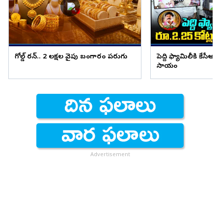
గోల్డ్ రన్.. 2 లక్షల వైపు బంగారం పరుగు
పెద్ది ఫ్యామిలీకి కేసీఆర
సాయం
Advertisement