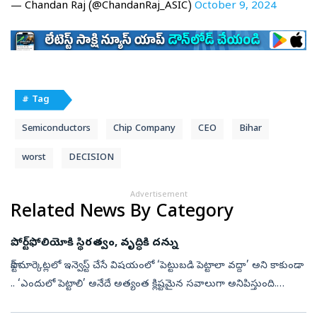
— Chandan Raj (@ChandanRaj_ASIC)
October 9, 2024
# Tag
Semiconductors
Chip Company
CEO
Bihar
worst
DECISION
Advertisement
Related News By Category
పోర్ట్‌ఫోలియోకి స్థిరత్వం, వృద్ధికి దన్ను
స్టాక్‌ మార్కెట్లలో ఇన్వెస్ట్‌ చేసే విషయంలో ‘పెట్టుబడి పెట్టాలా వద్దా’ అని కాకుండా
.. ‘ఎందులో పెట్టాలి’ అనేదే అత్యంత క్లిష్టమైన సవాలుగా అనిపిస్తుంది.
సాధారణంగా చాలాకాలంగా లార్జ్‌ క్యాప్‌ కంపెనీలు స్థి...