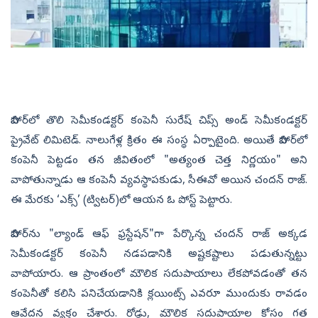
బిహార్‌లో తొలి సెమీకండక్టర్ కంపెనీ సురేష్ చిప్స్ అండ్ సెమీకండక్టర్
ప్రైవేట్ లిమిటెడ్. నాలుగేళ్ల క్రితం ఈ సంస్థ ఏర్పాటైంది. అయితే బిహార్‌లో
కంపెనీ పెట్టడం తన జీవితంలో "అత్యంత చెత్త నిర్ణయం" అని
వాపోతున్నాడు ఆ కంపెనీ వ్యవస్థాపకుడు, సీఈవో అయిన చందన్ రాజ్.
ఈ మేరకు ‘ఎక్స్‌’ (ట్విటర్‌)లో ఆయన ఓ పోస్ట్‌ పెట్టారు.
బిహార్‌ను "ల్యాండ్‌ ఆఫ్‌ ఫ్రస్టేషన్‌"గా పేర్కొన్న చందన్‌ రాజ్‌ అక్కడ
సెమీకండక్టర్ కంపెనీ నడపడానికి అష్టకష్టాలు పడుతున్నట్టు
వాపోయారు. ఆ ప్రాంతంలో మౌలిక సదుపాయాలు లేకపోవడంతో తన
కంపెనీతో కలిసి పనిచేయడానికి క్లయింట్స్‌ ఎవరూ ముందుకు రావడం
ఆవేదన వ్యక్తం చేశారు. రోడ్డు, మౌలిక సదుపాయాల కోసం గత