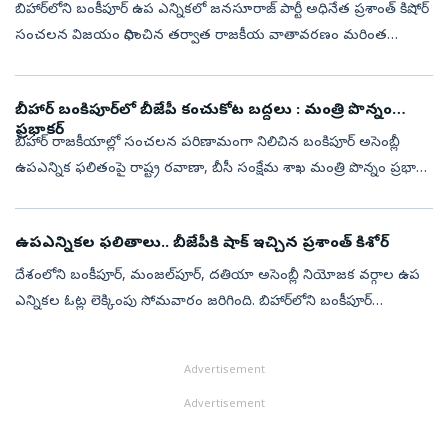
బిహార్‌లోని బంకీపూర్‌ ఉప ఎన్నికలో జనసూరాజ్‌ పార్టీ అధినేత ప్రశాంత్‌ కిషోర్‌
సంచలన విజయం సాధించిన తర్వాత రాజకీయ వాతావరణం మరింత
వేడెక్కింది. 35 ఏళ్లుగా బీజేపీకి కంచుకోటగా ఉన్న స్థానాన్ని కైవసం చేసుకున్న...
బీహార్ బంకిపూర్‌లో బీజేపీ కంచుకోట బద్దలు : మంత్రి పొన్నం
ప్రభాకర్
బీహార్ రాజకీయాల్లో సంచలన పరిణామంగా నిలిచిన బంకిపూర్ అసెంబ్లీ
ఉపఎన్నిక ఫలితంపై రాష్ట్ర రవాణా, బీసీ సంక్షేమ శాఖ మంత్రి పొన్నం ప్రభాకర్
స్పందించారు. దశాబ్దాలుగా బీజేపీ కంచుకోటగా ఉన్న బంకిపూర్‌లో ఆ పార్టీ...
ఉపఎన్నికల ఫలితాలు.. బీజేపీకి షాక్‌ ఇచ్చిన ప్రశాంత్ కిశోర్
దేశంలోని బంకీపూర్, మంజల్‌పూర్, దతియా అసెంబ్లీ నియోజక వర్గాల ఉప
ఎన్నికల ఓట్ల లెక్కింపు సోమవారం జరిగింది. బిహార్‌లోని బంకీపూర్
నియోజకవర్గంలో జన సురాజ్ పార్టీ అభ్యర్థి ప్రశాంత్ కిశోర్ గెలుపొందారు.
ఆయన 19...
Advertisement
Advertisement