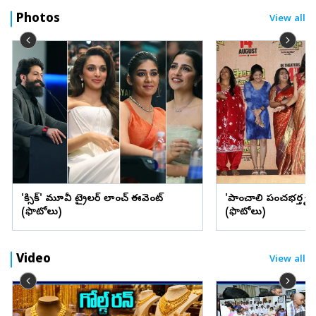
Photos
View all
'టాక్సిక్' మూవీ ట్రైలర్‌ లాంచ్‌ ఈవెంట్‌
'పాంచాలి పంచభర్తృక' స
(ఫొటోలు)
(ఫొటోలు)
Video
View all