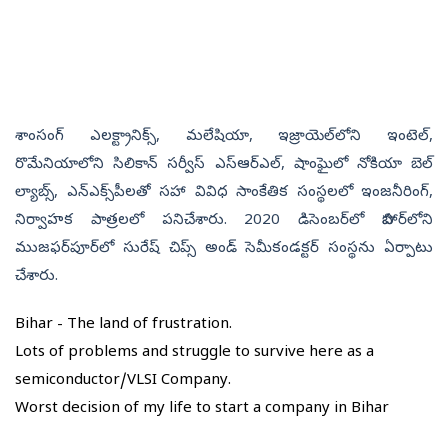
శాంసంగ్ ఎలక్ట్రానిక్స్, మలేషియా, ఇజ్రాయెల్‌లోని ఇంటెల్,
రొమేనియాలోని సిలికాన్ సర్వీస్ ఎస్‌ఆర్‌ఎల్‌, షాంఘైలో నోకియా బెల్
ల్యాబ్స్, ఎన్‌ఎక్స్‌పీలతో సహా వివిధ సాంకేతిక సంస్థలలో ఇంజనీరింగ్,
నిర్వాహక పాత్రలలో పనిచేశారు. 2020 డిసెంబర్‌లో బిహార్‌లోని
ముజఫర్‌పూర్‌లో సురేష్ చిప్స్ అండ్‌ సెమీకండక్టర్ సంస్థ‌ను ఏర్పాటు
చేశారు.
Bihar - The land of frustration.
Lots of problems and struggle to survive here as a
semiconductor/VLSI Company.
Worst decision of my life to start a company in Bihar