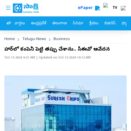
custom menu
Skip to main content
ePaper
TV
హోం
వార్తలు
ఆంధ్రప్రదేశ్
తెలంగాణ
సినిమా
క్రీడలు
బిజినెస్
ఫ్యామ
Breadcrumb
Home
Telugu-News
Business
బిహార్‌లో కంపెనీ పెట్టి తప్పు చేశాను.. సీఈవో ఆవేదన
Oct 13 2024 9:21 AM
| Updated on
Oct 13 2024 10:12 AM