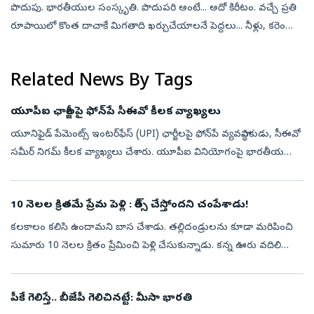
పొదుపు. భారతీయుల సంస్కృతి. పొదుపరి అంటే... అదో కిరీటం. వచ్చే ప్రతి
రూపాయిలో కొంత దాచాకే మిగతాది ఖర్చుచేయాలనే పెద్దలు... నీళ్లు, కరెంటు
వాడకంలోనూ ‘పొదుపుగా..’ అని చెబుతూనే ఉంటారు. అవసరం లేనివి
కొనొద్దన...
Related News By Tags
యూపీఐ ఛార్జీలపై ఫోన్‌పే సీఈవో కీలక వ్యాఖ్యలు
యూనిఫైడ్ పేమెంట్స్ ఇంటర్‌ఫేస్ (UPI) ఛార్జీలపై ఫోన్‌పే వ్యవస్థాపకుడు, సీఈవో
సమీర్ నిగమ్ కీలక వ్యాఖ్యలు చేశారు. యూపీఐ వినియోగంపై భారతీయ
వినియోగదారులకు ఎలాంటి ఛార్జీలు విధించబోమని స్పష్టం చేశారు. యూపీఐ
ద...
10 నెలల క్రితమే ప్రేమ పెళ్లి : రీల్స్‌ చేస్తోందని చంపేశాడు!
కలకాలం కలిసి ఉందామని బాస చేశాడు. తల్లిదండ్రులను కూడా మరిపించి
సుమారు 10 నెలల క్రితం ప్రేమించి పెళ్లి చేసుకున్నాడు. కన్న ఊరు వదిలి
బెంగళూరులో మకాం పెట్టాడు. అంతలోనే తననుపట్టించుకోవడంలేదనీ,
ఎక్కువ సమయం...
పీకే గెలిస్తే.. బీజేపీ గెలిచినట్టే: మీసా భారతి