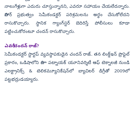
నాలుగేళ్లుగా ఎదురు చూస్తున్నానని, ఎవరూ సహాయం చేయలేదన్నారు.
బిహార్ ప్రభుత్వం సెమీకండక్టర్ పరిశ్రమలను అర్థం చేసుకోలేదని
రాసుకొచ్చారు. స్థానిక గ్యాంగ్‌స్టర్ బెదిరిస్తే పోలీసులు కూడా
పట్టించుకోరంటూ చందన్‌ రాసుకొచ్చారు.
ఎవరీ చందన్‌ రాజ్‌?
సెమీకండక్టర్ స్టార్టప్ వ్యవస్థాపకుడైన చందన్‌ రాజ్‌.. తన లింక్డ్‌ఇన్ ప్రొఫైల్
ప్రకారం, ఒడిషాలోని బిజూ పట్నాయక్ యూనివర్శిటీ ఆఫ్ టెక్నాలజీ నుండి
ఎలక్ట్రానిక్స్ & టెలికమ్యూనికేషన్‌లో బ్యాచిలర్ డిగ్రీతో 2009లో
పట్టభద్రుడయ్యారు.