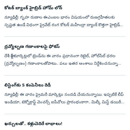
కోటక్‌ బ్యాంక్‌ హైబ్రిడ్‌ హోమ్‌ లోన్‌
న్యూఢిల్లీ: గృహ రుణాల ఈఎంఐల భారం విషయంలో రుణగ్రహీతలకు
స్పష్టత ఉండే విధంగా ప్రైవేట్‌ రంగ కోటక్‌ మహీంద్రా బ్యాంక్‌ కొత్తగా హైబ్రిడ్‌
హోమ్‌ లోన్‌ పథకాన్ని ప్రవేశపెట్టింది. దీనితో వడ్డీ రేటు 65 నెలల వరకు ...
ద్రవ్యోల్బణ గణాంకాలపై ఫోకస్‌
దేశీ స్టాక్‌ మార్కెట్లలో ట్రెండ్‌ను ఈ వారం ప్రధానంగా రిటైల్, హోల్‌సేల్‌ ధరల
(ద్రవ్యోల్బణం) గణాంకాలతోపాటు.. పలు ఇతర అంశాలు నిర్దేశించనున్నాయి.
ఓవైపు పశ్చిమాసియా వివాదాలు కొనసాగుతుండగా, మరోపక్క చమురు ధర...
లిస్టింగ్‌కు 5 కంపెనీలు రెడీ
న్యూఢిల్లీ: ఈ వారం ప్రైమరీ మార్కెట్లు సందడి చేయనున్నాయి. ఇప్పటికే లీప్‌
ఇండియా, టెక్నోక్రాఫ్ట్‌ వెంచర్స్‌ ఐపీవోలు ప్రారంభంకాగా.. మిల్కీ మిస్ట్‌ డయిరీ
ఫుడ్, ఆటో విడిభాగాల ధూత్‌ ట్రాన్స్‌మిషన్, టెమాసెక్...
ఖర్చులతో.. కళ్లుచెదిరే లాభాలు!