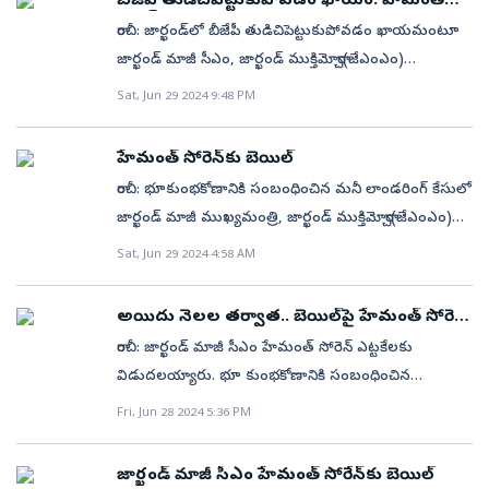
బీజేపీ తుడిచిపెట్టుకుపోవడం ఖాయం: హేమంత్
దీనిపై అధికారిక ప్రకటన వెలువడాల్సి ఉంది.ఇదిలా ఉండగా..
సోరెన్
ల్యాండరింగ్‌ కేసులో అరెస్ట్‌ అయ్యే సమయంలో సీఎంగా ఉన్న
రాంచీ: జార్ఖండ్‌లో బీజేపీ తుడిచిపెట్టుకుపోవడం ఖాయమంటూ
జార్ఖండ్‌లో మనీలాండరింగ్‌ కేసులో ఈడీ అరెస్ట్‌ చేయడంతో
హేమంత్‌ సోరెన్‌ తన పదవికి రాజీనామా చేశారు. చంపై సోరెన్‌ ఆ
జార్ఖండ్‌ మాజీ సీఎం, జార్ఖండ్‌ ముక్తిమోర్చా(జేఎంఎం)
హేమంత్‌ సొరేన్‌ జైలుకు వెళ్లారు. అనంతరం, జూన్‌ 28వ తేదీన
పదవి బాధ్యతల్ని స్వీకరించారు. తాజాగా, హేమంత్‌ సోరెన్‌కు
కార్యనిర్వాహక అధ్యక్షుడు హేమంత్ సోరెన్ వ్యాఖ్యానించారు.
Sat, Jun 29 2024 9:48 PM
రాంచీ హైకోర్టు బెయిల్‌ ఇవ్వడంతో సొరేన్‌ బయటకు వచ్చారు. ఈ
బెయిల్‌ రావడం.. చంపై సోరెన్‌ ముఖ్యమంత్రి పదవికి రాజీనామా
త్వరలో జరిగే అసెంబ్లీ ఎన్నికల్లో దీని కోసం కృషి చేస్తానంటూ
నేపథ్యంలో ప్రస్తుత సీఎం చంపై సొరేన్‌ స్థానంలో హేమంత్‌
చేయడం అంతా చకచకా జరిగిపోయాయి. ఈ అనూహ్య
శపథం చేసిన ఆయన.. తనను జైలులో నిర్బంధించేందుకు
సొరేన్‌ మళ్లీ బాధత్యలు చేపట్టే అవకాశం ఉన్నట్టు తెలుస్తోంది.
హేమంత్‌ సోరెన్‌కు బెయిల్‌
నాటకీయ పరిణామాలతో సీఎం పదవికి రాజీనామా చేయించడం
బీజేపీ కుట్రపన్నిందంటూ మండిపడ్డారు. మనీలాండరింగ్
ఈ క్రమంలో సీఎం చంపై సొరేన్‌ అధికారిక కార్యక్రమాలను
రాంచీ: భూకుంభకోణానికి సంబంధించిన మనీ లాండరింగ్‌ కేసులో
చంపై సోరెన్ తనకు అవమానం జరిగిందని తన సహచరుల
కేసులో బెయిల్‌పై జైలు నుంచి విడుదలైన హేమంత్ సోరెన్,
కూడా ఆయన రద్దు చేసుకున్నారు.
జార్ఖండ్‌ మాజీ ముఖ్యమంత్రి, జార్ఖండ్‌ ముక్తిమోర్చా(జేఎంఎం)
వద్ద గోడు వెళ్లబోసుకున్నట్లు తెలుస్తోంది.
శనివారం.. జేఎంఎం కార్యకర్తలతో సమావేశమయ్యారు. ఈ
కార్యనిర్వాహక అధ్యక్షుడు హేమంత్‌ సోరెన్‌(48)కు భారీ ఊరట
Sat, Jun 29 2024 4:58 AM
సందర్భంగా ఆయన మాట్లాడుతూ, దేశంలో సామాజిక
లభించింది. ఈ కేసులో జార్ఖండ్‌ హైకోర్టు ఆయనకు బెయిల్‌
వ్యవస్థను ధ్వంసం చేయడంలో బీజేపీకి ఆరితేరిపోయిందని
మంజూరు చేసింది. తనకు బెయిల్‌ ఇవ్వాలని కోరుతూ
విమర్శలు గుప్పించారు. మాపై కుట్ర పన్నిన వారికి తగిన
అయిదు నెల‌ల త‌ర్వాత.. బెయిల్‌పై హేమంత్‌ సోరెన్
హేమంత్‌ దాఖలు చేసిన పిటిషన్‌పై జస్టిస్‌ రంగోన్‌
విడుద‌ల‌
సమాధానం చెబుతాం. బీజేపీ శవపేటికకు చివరి మేకు వేసే
రాంచీ: జార్ఖండ్ మాజీ సీఎం హేమంత్ సోరెన్ ఎట్ట‌కేల‌కు
ముఖోపాధ్యాయ ధర్మాసనం శుక్రవారం విచారణ చేపట్టింది.
సమయం వచ్చిందని.. జార్ఖండ్‌లో ఆ పార్టీ
విడుద‌ల‌య్యారు. భూ కుంభకోణానికి సంబంధించిన
హేమంత్‌ సోరెన్‌కు బెయిల్‌ ఇస్తే మళ్లీ ఇదే తరహా అవినీతికి
తుడిచిపెట్టుకుపోతుందని ధ్వజమెత్తారు.కాగా,
మనీలాండరింగ్‌ కేసులో బెయిల్ ల‌భించ‌డంతో దాదాపు
Fri, Jun 28 2024 5:36 PM
పాల్పడే అవకాశం ఉందని ఎన్‌ఫోర్స్‌మెంట్‌ డైరెక్టరేట్‌(ఈడీ)
భూకుంభకోణానికి సంబంధించిన మనీ లాండరింగ్‌ కేసులో
అయిదు నెల‌ల శిక్ష అనంత‌రం శుక్ర‌వారం సాయంత్రం జైలు
తరఫు న్యాయవాది ఎస్‌.వి.రాజు పేర్కొన్నారు. ఆయనకు బెయిల్‌
హేమంత్‌ సోరెన్‌(48)కు భారీ ఊరట లభించిన సంగతి
నుంచి బ‌య‌ట‌కు వ‌చ్చారు. కాగా మనీలాండరింగ్‌ కేసులో
ఇవ్వొద్దని కోరారు. ఈడీ వాదనను ధర్మాసనం తిరస్కరించింది.
జార్ఖండ్‌ మాజీ సీఎం హేమంత్‌ సోరేన్‌కు బెయిల్‌
తెలిసిందే. ఈ కేసులో జార్ఖండ్‌ హైకోర్టు ఆయనకు బెయిల్‌