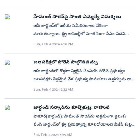
హేమంత్ సొరెన్ సవాలు విసిరారు. చట్టాన్ని దుర్వినియోగం
జరగనుంది అనేది ఆసక్తికరంగా మారింది. ఇక, హైదరాబాద్‌లో
చేయడం ఎలాగో వారి నుండి నేర్చుకోవాలని కేంద్రాన్ని ఉద్దేశిస్తూ
ఉన్న 40 మంది జార్ఖండ్‌ ఎమ్మెల్యేలు ఇప్పటికే స్వరాష్ట్రం
మాట్లాడారు. నేరం రుజువైతే రాజకీయాల నుంచి తప్పుకుంటానని
హేమంత్ సొరెన్‌పై సొంత ఎమ్మెల్యే విమర్శలు
చేరుకున్నారు. కాగా, జార్ఖండ్‌లో 81 అసెంబ్లీ స్థానాలకు
అన్నారు. తన అరెస్టుకు 2022 నుంచి కుట్ర చేస్తున్నారని
రాంచీ: జార్ఖండ్‌లో రాజకీయ సమీకరణాలు వేగంగా
ఎమ్మెల్యేలు ఉన్నారు. ప్రస్తుతం అసెంబ్లీలో జార్ఖండ్‌ ముక్తి
చెప్పారు. "మేము ఇంకా ఓటమిని అంగీకరించలేదు. నన్ను
మారుతున్నాయి. రాష్ట్ర అసెంబ్లీలో నూతనంగా సీఎం పదవి
మోర్చా(28), కాంగ్రెస్‌(16), ఆర్జేడీ(1) కూటమికి 45 సీట్లు ఉన్నాయి.
కటకటాల వెనక్కి నెట్టి విజయం సాధించగలమని భావిస్తే,
చేపట్టిన చంపయ్ సొరెన్ రేపు బలప్రదర్శన నిరూపించుకోవాల్సి
Sun, Feb 4 2024 4:50 PM
సీపీఐ(ఎంఎల్‌) ఏకైక ఎమ్మెల్యే ఆ కూటమికి బయటి నుంచి
జార్ఖండ్‌లో ప్రతి మూలలో గిరిజనులు, దళితులు తమ
ఉంది. ఈ కీలక సమయాల్లో జేఎంఎంకు చెందిన ఓ ఎమ్మెల్యే
మద్దతిస్తుండగా.. బీజేపీతో కూడిన విపక్ష కూటమికి 29 మంది
ప్రాణాలను అర్పించడానికి సిద్ధంగా ఉన్నారు." అని హేమంత్
మాజీ సీఎం హేమంత్ సొరెన్‌పై విమర్శలు చేయడం, ప్రస్తుతం
ఎమ్మెల్యేలున్నారు. బలపరీక్షలో గెలవాలంటే జేఎంఎం కూటమికి
బలపరీక్షలో సోరెన్‌ పాల్గొనవచ్చు
సోరెన్ అన్నారు. 'కేంద్రం 2019 తర్వాత స్కామ్‌లను మాత్రమే
సీఎం చంపయ్ సొరెన్ మద్దతుకు మరో ఎమ్మెల్యే దూరంగా
41 ఓట్లు వస్తే సరిపోతుంది. అయితే, ప్రస్తుత కూటమికి
రాంచీ: జార్ఖండ్‌లో కొత్తగా ఏర్పాటైన చంపయ్‌ సోరెన్‌ ప్రభుత్వం
చూస్తోంది. 2000లలో జరిగిన స్కామ్‌లను చూడలేరు.
ఉండటం చర్చనీయాంశంగా మారింది. ఈ ఇద్దరు ఎమ్మెల్యేలు
బలపరీక్షను గెలిచే ఛాన్స్‌ ఉంది. మరోవైపు.. జేఎంఎం ఎమ్మెల్యే
బలపరీక్షకు సిద్ధమైన వేళ ప్రభుత్వ సానుకూల ఉత్తర్వును రాంచీ
గిరిజనులు రాష్ట్రాలకు చీఫ్‌లుగా, IAS లేదా IPS కావాలని
రేపు జరగబోయే ఫ్లోర్ టెస్టుకు దూరంగా ఉండనున్నారని
లాబిన్‌ హెమ్‌బ్రోమ్‌ చేసిన వ్యాఖ్యలు సంచలనం రేపుతున్నాయి.
కోర్టు వెలువరిచింది. ఫిబ్రవరి ఐదో తేదీన అసెంబ్లీలో చంపయ్‌
కేంద్రం కోరుకోవడం లేదు. గిరిజన నాయకుల
Sun, Feb 4 2024 6:32 AM
సమాచారం. ఈ పరిణామాలు జార్ఖండ్‌లో నాయకత్వ మార్పుల
త్వరలోనే ఆ పార్టీతో అన్ని సంబంధాలు తెంచుకుంటానని,
సర్కార్‌ చేపట్టే బలపరీక్షలో పాల్గొనేందుకు ఆ రాష్ట్ర మాజీ
ప్రభుత్వాల కాలవ్యవధిని శాంతియుతంగా పూర్తి చేయనివ్వరు.
ముప్పు తొలగిపోలేదని గుర్తుచేస్తున్నాయి. సాహిబ్‌గంజ్
గిరిజనుల హక్కుల కోసం అసెంబ్లీ వేదికగా గళమెత్తుతానని
ముఖ్యమంత్రి హేమంత్‌సోరెన్‌కు అనుమతినిస్తూ రాంచీలోని
నాకు అలాంటి పరిస్థితే ఎదురవుతోంది' అని హేమంత్ సొరెన్
జిల్లాలోని బోరియో స్థానానికి ప్రాతినిధ్యం వహిస్తున్న లోబిన్
జార్ఖండ్‌ సర్కార్‌ను కూల్చే కుట్ర: రాహుల్‌
లాబిన్‌ హెమ్‌బ్రోమ్‌ అన్నారు. తన సలహాను పట్టించుకోనందుకే
ప్రత్యేక కోర్టు ఉత్తర్వులిచ్చింది. జార్ఖండ్‌ భూకుంభకోణం
అన్నారు. భూ కుంభకోణం కేసులో జార్ఖండ్ మాజీ సీఎం
హెంబ్రోమ్ ఒక రాజకీయేతర సంస్థ నిర్వహించిన కార్యక్రమంలో
పాకూర్‌(జార్ఖండ్‌): హేమంత్‌ సోరెన్‌ను అక్రమంగా జైలుకు
మాజీ సీఎం హేమంత్‌ సోరెన్‌కు ఈ పరిస్థితి ఏర్పడిందని
ఉదంతంలో మనీ లాండరింగ్‌కు పాల్పడ్డారని ఆరోపిస్తూ
హేమంత్ సొరెన్‌ను ఈడీ అరెస్టు చేసింది. దీంతో జేఎంఎం,
మాట్లాడుతూ.. 2019 రాష్ట్ర ఎన్నికలకు ముందు జేఎంఎం
పంపి జార్ఖండ్‌లో రాష్ట్ర ప్రభుత్వాన్ని కూలదోయాలని బీజేపీ కుట్ర
విమర్శించారు. చోటా నాగ్‌పుర్‌ అద్దె చట్టం, సంథాల్‌ పరగణాల
హేమంత్‌ను ఈడీ అరెస్ట్‌చేసిన సంగతి తెల్సిందే. ప్రస్తుతం
కాంగ్రెస్, ఆర్జేడీ సంకీర్ణ కూటమి తరుపున హేమంత్ సొరెన్
మేనిఫెస్టోలో చోటా నాగ్‌పూర్ అద్దె చట్టం, సంతాల్ పరగణాల
పన్నిందని, ప్రజాతీర్పుకు భంగం కల్గకుండా తాము
అద్దె చట్టం తీసుకొస్తామని 2019 అసెంబ్లీ ఎన్నికల మేనిఫెస్టోలో
Sat, Feb 3 2024 5:59 AM
ఆయన ఈడీ కస్టడీలోనే ఉన్నారు.
సన్నిహితుడు చంపయ్ సొరెన్ ముఖ్యమంత్రిగా ప్రమాణ
అద్దె చట్టం అమలు చేస్తామని హామీ ఇచ్చింది. కానీ