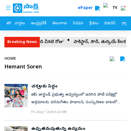
custom menu
Skip to main content
ePaper
TV
హోం
వార్తలు
ఆంధ్రప్రదేశ్
తెలంగాణ
సినిమా
క్రీడలు
బిజినెస్
ఫ్యామ
ులకు ఇది చీకటి రోజు’
పాకిస్థాన్‌, సౌదీ, తుర్కియే కీలక ఒప్పందం
మ
Breaking News
Breadcrumb
HOME
Hemant Soren
చర్చలకు సిద్ధం
రాంచీ: జార్ఖండ్‌ ప్రభుత్వ ఆధ్వర్యంలో జరిగిన పోటీ పరీక్షల్లో
అక్రమాలకు చరమగీతం పాడాలని, సంస్కరణల బాటలో
హేమంత్‌ సోరెన్‌ సర్కార్‌ పయనించాలన్న డిమాండ్లతో 13
Fri, Aug 7 2026 6:22 AM
రోజులుగా ఆందోళన చేస్తున్న పరీక్షార్థులు, విద్యార్థులు
ఎట్టకేలకు ప్రభుత్వంతో చర్చలకు ముందుకొచ్చారు. త్వరలో
ఉధృతమవుతున్న ఉద్యమం