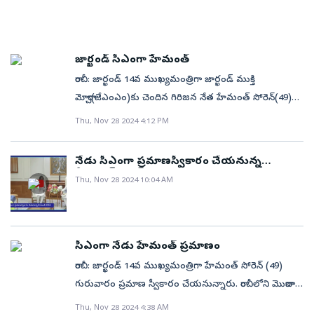
Mahagathbandhan Government in the state.
2008లో సీఎంగా బాధ్యతలు చేపట్టి జనవరి 2009లో ఆ పదవి
గురించి అలోచించాల్సిన అవసరం లేదు. ఈ అక్రమ కేసుపైన
సమీకరణాలను కూడా ప్రభావితం చేయనుంది.ఇది కూడా
మంత్రులుగా ఉండవచ్చు. అయితే గత ప్రభుత్వంలో
pic.twitter.com/BXU7ozCGcx— ANI (@ANI)
నుంచి దిగిపోయారు. తిరిగి అదే ఏడాది డిసెంబర్‌లో సీఎంగా
నేను చట్టప్రకారం కొట్లాడుతా.తప్పు చేయనప్పుడు ఎవ్వరికి
చదవండి: ఊపిరి కోసం యుద్ధం.. రెండు లక్షల మందికి
మంత్రులుగా పనిచేసిన నలుగురు ఈ ఎన్నికల్లో ఓడిపోయారు.
December 5, 2024Ranchi, Jharkhand | JMM MLA
బాధ్యత చేపట్టినా.. ఐదు నెలలకే ఆ పదవి నుంచి దిగిపోవాల్సి
భయ పడేది లేదు. హైదరాబాద్ కోసం తెలంగాణ కోసం తీసుకున్న
అస్వస్థత!
దీంతో ఈసారి సోరెన్‌ మంత్రివర్గం భిన్నంగా ఉండనున్నట్లు
Ramdas Soren, Congress MLA Irfan Ansari, JMM
జార్ఖండ్‌ సీఎంగా హేమంత్‌
వచ్చింది. అయితే..1980 నుంచి 2005 మధ్య ఆయన లోక్‌సభ
నిర్ణయాలే అన్నీ.కాంగ్రెస్ పార్టీ నేతలు డీల్లీలోనూ అబద్దాలు
తెలుస్తోంది. గత ప్రభుత్వంలో ఒక్కో పార్టీ గెలిచిన నాలుగు
MLA Hafizul Hasan and Congress MLA Dipika
ఎంపీగా.. అటుపై మూడు సార్లు రాజ్యసభ ఎంపీగా ఆయన పని
రాంచీ: జార్ఖండ్‌ 14వ ముఖ్యమంత్రిగా జార్ఖండ్‌ ముక్తి
అడుతున్నారు.తెలంగాణలో మహిళలకు నెలకు రూ. 2500
స్థానాలకు గానూ ఒక మంత్రి పదవి లభించింది. ఈ ఫార్ములాతో
Pandey Singh take oath as Ministers in the JMM-led
చేశారు. యూపీఏ హయాంలో కేంద్ర బొగ్గుగనుల శాఖ మంత్రిగా
మోర్చా(జేఎంఎం)కు చెందిన గిరిజన నేత హేమంత్‌ సోరెన్‌(49)
ఇస్తున్నామని అబద్ధాలు చెబుతున్నారు.తెలంగాణ కోసం మనం
కాంగ్రెస్‌కు నాలుగు బెర్త్‌లు, సోరెన్‌కు చెందిన జార్ఖండ్ ముక్తి
Mahagathbandhan Government in the state.
పని చేశారు.తండ్రి హత్య చూసి..1944 జనవరి 11న నెమ్రా
ప్రమాణ స్వీకారం చేశారు. రాజధాని రాంచీలోని మొరాబాది మైదానంలో
కలిసి నడుద్దాం.ఈ సంవత్సరాన్ని మెత్తంగా పోరాట నామ
మోర్చాకు ముఖ్యమంత్రి పదవితో సహా ఏడు స్థానాలు
Thu, Nov 28 2024 4:12 PM
pic.twitter.com/46PTFLlabh— ANI (@ANI) December
జిల్లా(ప్రస్తుత జార్ఖండ్‌)లోని సంతల్‌ గిరిజన కుటుంబంలో
గురువారం ఏర్పాటు చేసిన కార్యక్రమంలో గవర్నర్‌ సంతోష్‌
సంవత్సరంగా చేసి ప్రభుత్వంపైన పోరాటం చేద్దాం.ఒక్కొక్క పార్టీ
లభించాయి. తేజస్వి యాదవ్‌కు చెందిన రాష్ట్రీయ జనతాదళ్‌కు
5, 2024 Ranchi, Jharkhand | JMM MLA Stephen
జన్మించారు శిబు సోరెన్‌. చిన్నతనంలోనే వడ్డీవ్యాపారుల
కుమార్‌ గంగ్వార్‌ ఆయనతో ప్రమాణం చేయించారు. తెల్లని కుర్తా
కార్యకర్త ఒక్కో కేసీఆర్‌గా మారి పోరాటం చేయాలి.కాంగ్రెస్ చేస్తున్న
ఒక మంత్రి పదవి లభించింది.గతంతో పోల్చితే ఈసారి జేఎంఎం
నేడు సీఎంగా ప్రమాణస్వీకారం చేయనున్న
Marandi took oath as Protem Speaker of the
గుండాల చేతుల్లో తండ్రి దారుణ హత్యకు గురికావడం కళ్లారా
పైజామా, నెహ్రూ జాకెట్‌ ధరించిన హేమంత్‌ ముందుగా
అప్పుల తప్పులు,సాగునీటి ప్రాజెక్టులపైన చేస్తున్న
హేమంత్ సోరెన్
నాలుగు సీట్లు అదనంగా గెలుపొంది. దీంతో ఒక మంత్రి పదవికి
Thu, Nov 28 2024 10:04 AM
Legislative Assembly pic.twitter.com/n45Ih1sQ4V—
చూశారాయన. బడీ ఈడు పిల్లాడిగా ఉన్న ఆయన్ని ఆ ఘటనే
జేఎంఎం చీఫ్, తన తండ్రి శిబూ సోరెన్‌ను కలుసుకున్నారు.
దుప్ఫ్రచారంపైన మాట్లాడుదాం.రానున్న సంవత్సర కాలంలో
ఐదు 5 స్థానాల్లో విజయం సాధించే అవకాశం ఉందని పార్టీ
ANI (@ANI) December 5, 2024కాగా జార్ఖండ్‌ 14వ
రాజకీయ పోరాటాల వైపు అడుగులేయించింది. ఆదివాసీల హక్కుల
అట్టహాసంగా జరిగిన ఈ కార్యక్రమానికి ప్రతిపక్ష ఇండియా
నూతన కమీటీలు, సభ్యత్వ నమోదు, పార్టీ అద్యక్షుని ఎన్నిక
వర్గాలు చెబుతున్నాయి. ఈ నిబంధనతో కాంగ్రెస్‌కు మంత్రి
ముఖ్యమంత్రిగా హేమంత్‌ సోరెన్‌ నవంబర్‌ 28న ప్రమాణ
కోసం ఉదృత పోరాటాన్ని చేయించింది.18 ఏళ్ల వయసులో
కూటమి అగ్ర నేతలు హాజరయ్యారు. కట్టుదిట్టమైన భద్రతా
వంటి అనేక కార్యక్రమాలను నిర్వహిస్తాం’అని కేటీఆర్‌
పదవులు తగ్గే అవకాశం ఉంది. జేఎంఎం గెలుచుకున్న 34
స్వీకారం చేసిన విషయం తెలిసిందే. రాంచీలోని మొరాబాది
సంతల్‌ నవయువక్‌ సంఘ్‌ను స్థాపించి.. 1972లో బెంగాల్‌
ఏర్పాట్ల మధ్య జరిగిన ఈ కార్యక్రమంలో గిరిజనులు సంప్రదాయ
సీఎంగా నేడు హేమంత్‌ ప్రమాణం
తెలిపారు. ఇదీ చదవండి: కేటీఆర్‌తో పాటు విచారణకు
సీట్లతో పోలిస్తే ఆ పార్టీకి 16 మంది ఎమ్మెల్యేలు ఉన్నారు.
మైదానంలో ఈ కార్యక్రమం జరగనుంది. ఆ రోజే జేఎంఎం
మార్కిస్ట్‌ ట్రేడ్‌ యూనియనిస్ట ఏకే రాయ్‌, బినోద్‌ బీహారీ మహాటో
దుస్తులు ధరించి నృత్యాలతో అలరించారు. ఈ సందర్భంగా
న్యాయవాది..హైకోర్టు షరతులు
రాంచీ: జార్ఖండ్‌ 14వ ముఖ్యమంత్రిగా హేమంత్‌ సోరెన్‌ (49)
అయితే ఆర్జేడీ ప్రస్తుతం నాలుగు సీట్లు గెలుచుకున్నందున
సీనియర్‌ ఎమ్మెల్యే అయిన మరాండీని ప్రొటెం స్పీకర్‌గా
నేత కుర్మి మహాటోతో శిబుసోరెన్‌ చేతులు కలిపారు. గిరిజన
రాంచీలోని పాఠశాలలకు గురువారం సెలవు ప్రకటించారు. ఈ
గురువారం ప్రమాణ స్వీకారం చేయనున్నారు. రాంచీలోని మొరాబాది
ఒకటి కంటే ఎక్కువ మంత్రి పదవులు ఆశించవచ్చని
నియమించారు. డిసెంబర్ 9-12 వరకు అసెంబ్లీ సమావేశాలు
జనాభా ప్రతిపాదికన స్వరాష్ట్ర ఉద్యమం చేపడుతూ జార్ఖండ్‌
కార్యక్రమానికి హాజరైన వారిలో కాంగ్రెస్‌ చీఫ్‌ ఖర్గే, ఆ పార్టీ నేత
మైదానంలో సాయంత్రం 4 గంటలకు కార్యక్రమం జరగనుంది.
తెలుస్తోంది. ఎందుకంటే ఆ పార్టీ గతసారి ఒక్క సీటు మాత్రమే
Thu, Nov 28 2024 4:38 AM
నిర్వహించాలని జేఎంఎం ప్రభుత్వం నిర్ణయించారు.#WATCH