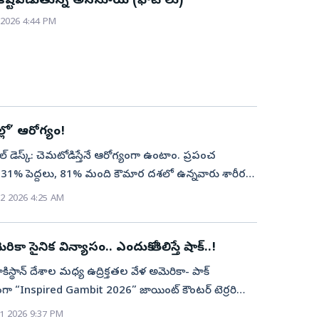
ో కష్టపడుతున్న అనసూయ (ఫోటోలు)
టుత్వం సడలిపోతుంది. మన శరీరానికి శక్తి కావాలి,
ి? అసలు బరువు పెరగడానికి కారణాలను విశ్లేషించుకోవాలి.
ానికి ఇది అవసరం. వారానికి కనీసం రెండుసార్లు దీనిని
లనే కోరిక కలగదు.
20% మళ్లీ పెరుగుతావని చెప్పారు కూడా. అలాగే అల్‌
 పటుత్వం కావాలి. వయసు మళ్లినా, కండరాల్లో పటుత్వం
ిపుణుల సలహా తీసుకోవడం ఉత్తమం.ఇదీ చదవండి: జస్ట్‌,
3 2026 4:44 PM
ంచండి.(చదవండి:
 గ్యాస్ట్రిక్ బైపాస్ సర్జరీ చేయించుకున్న తర్వాత సుమారు 91
ండా ఉండాలంటే వ్యాయామం తప్పనిసరి. తేలికపాటి
ముందు : వరుడి వింత ప్రశ్న, అతిథులు అవాక్కు
గ్గాడు. అయితే మళ్లీ ఇదివరకు చెడు ఆహారపు అలవాట్లతో
ాలు మొదలుకొని బరువులు ఎత్తడం లాంటి వ్యాయామాలు
ువు పెరిగిపోయాడు. కనీసం వ్యాయమం చేసేందుకు
ే, క్రమంగా శక్తి పెరిగి, కండరాలు పటుత్వాన్ని
ంచకపోవడంతో సుమారు 154 కిలోలకు వచ్చేశాడు. అధిక
కుంటాయి. హార్మోన్లలో అసమతుల్యతలు ఉన్నట్లయితే,
ణంగా కుడి మోకాలిలో తీవ్రమైన నొప్పి మొదలైంది. వైద్యులు
వి ఒక కొలిక్కి వస్తాయి. నాకు చిన్నప్పటి నుంచే చదువుతో
్పిడి శస్త్ర చికిత్స సిఫార్సు చేశారు.అయితే ఆపరేషన్‌కు
్లో’ ఆరోగ్యం!
ల్లో ఆసక్తి ఉండేది. స్కూల్‌ రోజుల్లోనే రన్నింగ్, లాంగ్‌ జంప్, హై
రం సహకరించలేదు. దాంతో అల్‌ బరువు తగ్గక తప్పలేదు. ఆ
టి పోటీల్లో బహుమతులు గెలుచుకునేదాన్ని. మా నాన్నగారు
పెషల్‌ డెస్క్: చెమటోడిస్తేనే ఆరోగ్యంగా ఉంటాం. ప్రపంచ
ో మెడిటేరియన్‌ డైట్‌ని అనుసరించి రోజుల తరబడి
ోత్సహించేవారు. నా బాల్యమంతా కాకినాడలో జరిగింది. అక్కడే
గా 31% పెద్దలు, 81% మంది కౌమార దశలో ఉన్నవారు శారీరక
ం చేయడం వంటి జీవనశైలి మార్పులను జీవితంలో
వరకు చదువుకున్నాను. టెంత్, ఇంటర్, డిగ్రీ రోజుల్లో స్టేట్‌
దూరంగా ఉంటున్నారట. ఉరుకుల పరుగుల జీవితంతో
22 2026 4:25 AM
్నాడు. అలా అల్‌ సుమారు 129 కిలోలకు చేరుకున్నాడు. ఆ
వెళ్లాను. పెళ్లయిన తర్వాత వైజాగ్‌ వచ్చాను. జిమ్‌ నడపాలని
 ఉద్యోగులు, వ్యాపారస్తులకు తీరిక సమయం దొరకడం
డి మోకాలికి శస్త్ర చికిత్స చేయించుకున్నాడు. చివరగా,
్నట్లు మావారికి చెబితే, ప్రోత్సహించారు. వైజాగ్‌లో జిమ్‌
్‌ దొరికినా చాలామందికి బద్దకం అలుముకుంటోంది.
2025లో ఫిజికల్ థెరపీ పూర్తి చేసుకున్న తర్వాత, అతను తన
కి ముందు ఏరోబిక్స్‌లో శిక్షణ తీసుకున్నాను. మహిళలు
రికా సైనిక విన్యాసం.. ఎందుకో తెలిస్తే షాక్..!
రు 1–2 గంటల శారీరక శ్రమ చేసే అవకాశమే లేదు. అందుకే
గే ప్రయాణాన్ని తిరిగి ప్రారంభించాడు.అయితే బరువు
టే ఏమైనా సాధించగలరు. అయితే, సాధించాలనే తపన
్‌ స్నాక్స్‌’ప్రపంచవ్యాప్తంగా ప్రాచుర్యంలోకి వస్తున్నాయి.
మధ్య ఉద్రిక్తతల వేళ అమెరికా- పాక్
రోయింగ్ మెషీన్‌ బాగా హెల్ప్‌ అవుతుందని సన్నిహితులు
్రమశిక్షణ, చేసే పని పట్ల ఏకాగ్రత, అంకితభావం ఉండాలి.
ు నిమిషాల్లో చేసే ఈ తేలికపాటి వ్యాయామాలతో రోజంతా
గా “Inspired Gambit 2026” జాయింట్ కౌంటర్ టెర్రరిజం
ో ఆ మెషీన్‌ని కొని తెచ్చుకుని వర్కౌట్‌లు చేయడం
గాన్ని ఎంచుకున్నా, ఈ సూత్రాలను తప్పకుండా
గా ఉండడమేగాక జీవనశైలి రుగ్మతల నుంచి
్యాసం పంజాబ్‌ ప్రావిన్సులో చేపడుతుంది. ఉగ్రవాద నిరోధక
చాడు. రోయింగ్‌ మెషీన్‌పై వర్కౌట్లు చేసేటప్పటకీ అతడి బరువు
11 2026 9:37 PM
. నా దగ్గరకు వచ్చే మహిళల్లో ఎక్కువమంది నెలసరి క్రమం