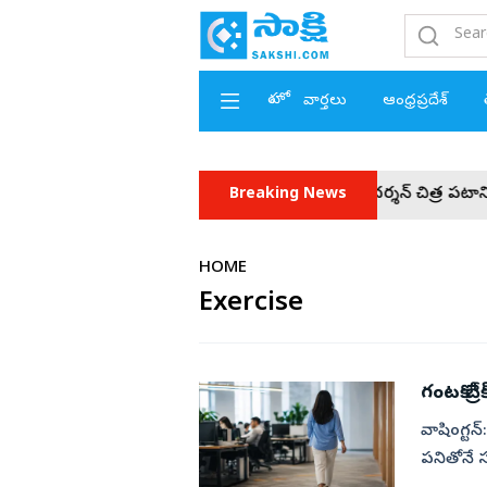
Skip to main content
custom menu
హోం
వార్తలు
ఆంధ్రప్రదేశ్
పాలిటిక్స్
ఏపీ వార్తలు
నల్లబెల్లికి కేసీఆర్‌.. పెద్ది సుదర్శన్‌ చిత్ర పటానికి కేసీఆర్
క్రైమ్
ఫ్యాక్ట్ చెక్
Breaking News
వార్తలు
ఎడిటోరియల్
జాతీయం
అమరావతి
సినిమా
గెస్ట్ కాలమ్
Breadcrumb
HOME
ఎన్‌ఆర్‌ఐ
అనంతపురం
క్రీడలు
కార్టూన్
Exercise
ప్రపంచం
శ్రీ సత్యసాయి
బిజినెస్
సోషల్ మీడియా
సాక్షి ఒరిజినల్స్
చిత్తూరు
డింగ్ డాంగ్ 2.0
పాడ్‌కాస్ట్‌
గుడ్ న్యూస్
తిరుపతి
గంటకో బ్రేక
గరం గరం వార్తలు
దిన ఫలాలు
తూర్పు గోదావర
వాషింగ్టన
యూట్యూబ్ డిజిటల్
వార ఫలాలు
కాకినాడ
పనితోనే 
సాగుబడి