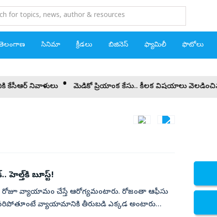
తెలంగాణ
సినిమా
క్రీడలు
బిజినెస్
ఫ్యామిలీ
ఫొటోలు
తెలంగాణ వార్తలు
సమస్తం
సమస్తం
సమస్తం
సమస్తం
న్యూస్
‌ నివాళులు
హైదరాబాద్
మెడికో ప్రియాంక కేసు.. కీలక విషయాలు వెల్లడించిన ఎస్పీ
టాలీవుడ్
క్రికెట్
మార్కెట్
ఉమెన్‌ పవర్‌
సినిమా
ఆదిలాబాద్
బిగ్ బాస్
ఇతర క్రీడలు
టెక్నాలజీ
వింతలు విశేషాలు
క్రీడలు
కొమరం భీమ్
రివ్యూలు
కార్పొరేట్
ఫన్ డే
బిజినెస్
నిర్మల్
గాసిప్స్
రియల్టీ
లైఫ్‌స్టైల్‌
వైఎస్‌ జగన్
కరీంనగర్
ఓటీటీ
ఆటోమొబైల్
ఎక్స్‌ట్రా
ఫ్యామిలీ
మంచిర్యాల
బాలీవుడ్
పర్సనల్‌ ఫైనాన్స్‌
ఈవెంట్స్
్‌.. హెల్త్‌కి బూస్ట్‌!
ి
జగిత్యాల
సౌత్‌ ఇండియా
ఎకానమీ
భక్తి
్‌: రోజూ వ్యాయామం చేస్తే ఆరోగ్యమంటారు. రోజంతా ఆఫీసు
పెద్దపల్లి
హాలీవుడ్
మీకు తెలు
సరిపోతూంటే వ్యాయామానికి తీరుబడి ఎక్కడ అంటారు