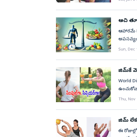
కేన్సర్లతో
దేశాలకు ఉ
మంది ఫాల
పాటు దేశవ
ఆలోచించడ
భారత్‌పైక
మెరుగుప
వెల్లడిస్
పరిష్కర
సిందూర్ 
ఆచి తూచి
పాటు వివ
14% జిమ్
మెరుగుపడిన
సంగతి తెల
పెడుతుంట
కనిపిస్తో
ఆహారమే ఔషధం అన్నారు పెద్దలు. కాని, మనం ఆ ఆహారాన్ని అపసవ్యంగా తింటూ అనారోగ్యాల పాలవుతున్నాం. కారణాలేమైనప్పటికీ, ఆహారం తీసుకోవటంలో నియంత్రణ కోల్పోవటమే అసలు సమస్య. మనం ఊబకాయులుగా, రోగులుగా మారటానికి మూల కారణం మనం తింటున్న పదార్థాల మోతాదులే. పరిమాణం, నాణ్యత, సమతుల్యత గాడి తప్పింది. అవసరానికి మించి తిన్న ‘అసమతుల్య ఆహారం’ శరీరానికి శక్తిని ఇచ్చే క్రమంలో దేహాన్ని అతిగా బరువెక్కించి రోగాల పుట్టగా మార్చుతోంది. ఏది వీలైతే అది, ఎంత వీలైతే అంత తింటున్నాం. ఏయే పోషకాలు ఎంత మోతాదులో నాకు అవసరం ఉంది? ఎంత తింటున్నాను? అనే అవగాహన లోపించటం లేదా సమాచారం తెలిసినా విస్మరించడమే అధిక బరువుకు, ఆ పైన ఊబకాయానికి రాచబాటలు వేస్తోంది. ముఖ్యంగా పొట్ట చుట్టుకొలత పెంచుతోంది. చర్మం కింద శరీరం అంతటా పేరుకునే కొవ్వు కన్నా పొట్ట చుట్టూ పేరుకునే కొవ్వు అత్యంత ప్రమాదకరమని నిపుణులు చెబుతున్నారు. ఇన్సులిన్‌ నిరోధకత ఫలితంగా కొవ్వు నిల్వలు పేరుకుంటాయి. ఫలితంగా బీపీ, షుగర్, ఫ్యాటీ లివర్, గుండెజబ్బు వంటి జీవనశైలి జబ్బులన్నీ వస్తున్నాయి. మనల్ని రోగాల పుట్టగా మార్చుతున్నది మనం తిన్న ఆహారమే అయినప్పుడు... ఆ ఆహారాన్నే తెలివిగా శక్తియుతమైన ఆయుధంగా వాడి రోగాలను, వాటికి మూలమైన ఊబకాయాన్ని ఎందుకు తగ్గించుకోకూడదు? అందుకు ఉన్న మార్గాలేమిటి?.. చర్చిద్దాం..ఆహారంలో ఎక్కువ పరిమాణంలో అవసరమైన పోషకాలను స్థూల పోషకాలని, అతి తక్కువ మోతాదులో అవసరమైన వాటిని సూక్ష్మ పోషకాలని అంటాం. స్థూల పోషకాలైనా, సూక్ష్మ పోషకాలైనా ఆ వ్యక్తి వయసు, ఎత్తు, శారీరక శ్రమ అవసరాలకు తగిన మోతాదులో ఉండాలి. పిండి పదార్థాలు, ప్రొటీన్లు, కొవ్వు పదార్థాలు తదితర పోషకాలను అవసరమైనంత, సమతులమైన పాళ్లలో తినాలి. కాని, మనలో చాలామంది ఈ క్రమశిక్షణ పాటించటం లేదు. ఎంత తింటే ఆరోగ్యకరం?ఐసీఎంఆర్‌–ఎన్‌ఐఎన్‌ ‘మై ప్లేట్‌ ఫర్‌ ది డే’ 2024 సిఫారసుల ప్రకారం.. సగటు భారతీయ వ్యక్తి రోజులో తీసుకునే కిలోకేలరీల శక్తిలో వరి బియ్యం, గోధుమ పిండి, చిరుధాన్యాలన్నీ కలిపి 45%కు పరిమితం చేయాలి. పప్పుధాన్యాలు, గుడ్లు
నిమిషాల్ల
ముగించడం
పోలిస్తే 
కూర్చొని ల
ఆరోగ్య సమ
తీర్మానాల
కిందకు చేయ
Sun, Dec 
పొగతాగడ
స్పష్టమవుతోంది. – సాక్షి, సిటీబ్యూరో కొ
స్ట్రెచిం
తగిన వ్యా
జిమ్స్‌ 
విధానంలో
కాపాడుకోవచ
కనిపించింద
జిమ్‌కే 
అవసరం లే
వ్యాయామా
సభ్యత్వాల
దిగొస్తుం
చాలు. రోజ
World D
రకాలుగా ఉం
కూడా కార
చేయడమే ఉత్
ఉంచుకోవ
ఉంటేనే మని
నెలలోనో..
ప్రచురిత
కూడా అవసర
Thu, Nov 
ఫిట్‌నెస్‌ 
శూరత్వంగా
చేయని పెద్
చేయడం వలన 
స్థాయిలో 
పనితీరు మెరుగుపడింది. » 
సభ్యత్వం,
కొంత సమ
మితమైన–త
జిమ్‌ లే
చిన్న మార
మంచి ఫలిత
శ్రమ ఉండాలన
చూపిస్తాయి
ఈ రోజుల
ఫలం.. జిమ్‌కు బలం.. సాధారణ బరువు తగ్గించే లక్ష్యాలు
కౌమారదశల