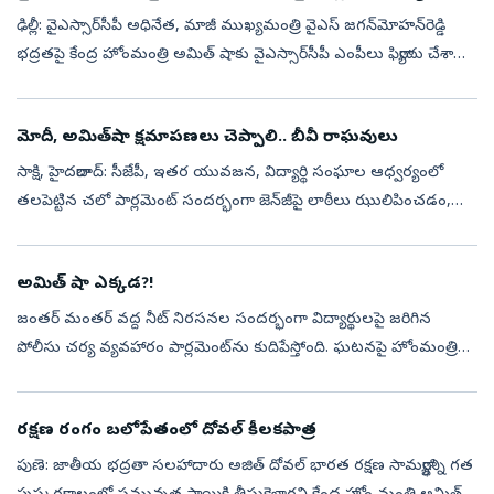
ఢిల్లీ: వైఎస్సార్‌సీపీ అధినేత, మాజీ ముఖ్యమంత్రి వైఎస్‌ జగన్‌మోహన్‌రెడ్డి
భద్రతపై కేంద్ర హోంమంత్రి అమిత్‌ షాకు వైఎస్సార్‌సీపీ ఎంపీలు ఫిర్యాదు చేశారు.
మాజీ సీఎం వైఎస్‌ జగన్‌కు రాష్ట్ర ప్రభుత్వం తగిన భద్...
మోదీ, అమిత్‌‌షా క్షమాపణలు చెప్పాలి.. బీవీ రాఘవులు
సాక్షి, హైదరాబాద్‌: సీజేపీ, ఇతర యువజన, విద్యార్థి సంఘాల ఆధ్వర్యంలో
తలపెట్టిన చలో పార్లమెంట్‌ ‌సందర్భంగా జెన్‌‌జీపై లాఠీలు ఝులిపించడం,
పిల్లెట్లను ప్రయోగించడం దారుణమనీ సీపీఐ(ఎం) పొలిట్‌ ‌బ్యూరో సభ్యుల...
అమిత్‌ షా ఎక్కడ?!
జంతర్‌ మంతర్‌ వద్ద నీట్‌ నిరసనల సందర్భంగా విద్యార్థులపై జరిగిన
పోలీసు చర్య వ్యవహారం పార్లమెంట్‌ను కుదిపేస్తోంది. ఘటనపై హోంమంత్రి
అమిత్‌ షా సమాధానం చెప్పాలంటూ ప్రతిపక్షాలు పట్టుబడుతున్నాయి. దీంతో
పార్ల...
రక్షణ రంగం బలోపేతంలో దోవల్‌ కీలకపాత్ర
పుణె: జాతీయ భద్రతా సలహాదారు అజిత్‌ దోవల్‌ భారత రక్షణ సామర్థ్యాన్ని గత