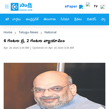
custom menu
Skip to main content
ePaper
TV
హోం
వార్తలు
ఆంధ్రప్రదేశ్
తెలంగాణ
సినిమా
క్రీడలు
బిజినెస్
ఫ్యామ
Breadcrumb
Home
Telugu-News
National
6 గంటల నిద్ర, 2 గంటల వ్యాయామం
Apr 20 2025 3:34 AM
| Updated on
Apr 20 2025 3:34 AM