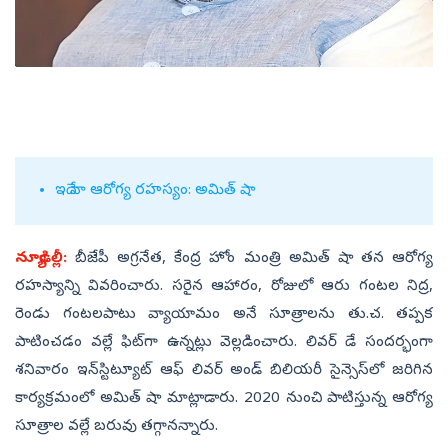
ఇదే నా ఆరోగ్య రహస్యం: అమిత్‌ షా
న్యూఢిల్లీ:
బీజేపీ అగ్రనేత, కేంద్ర హోం మంత్రి అమిత్‌ షా తన ఆరోగ్య
రహస్యాన్ని వివరించారు. సరైన ఆహారం, రోజులో ఆరు గంటల నిద్ర,
రెండు గంటలపాటు వ్యాయామం అనే సూత్రాలను తు.చ. తప్పక
పాటించడం వల్లే ఫిట్‌గా ఉన్నట్లు వెల్లడించారు. లివర్‌ డే సందర్భంగా
శనివారం ఇన్‌స్టిట్యూట్‌ ఆఫ్‌ లివర్‌ అండ్‌ బిలియరీ సైన్సెస్‌లో జరిగిన
కార్యక్రమంలో అమిత్‌ షా మాట్లాడారు. 2020 నుంచి పాటిస్తున్న ఆరోగ్య
సూత్రాల వల్లే బరువు తగ్గానన్నారు.