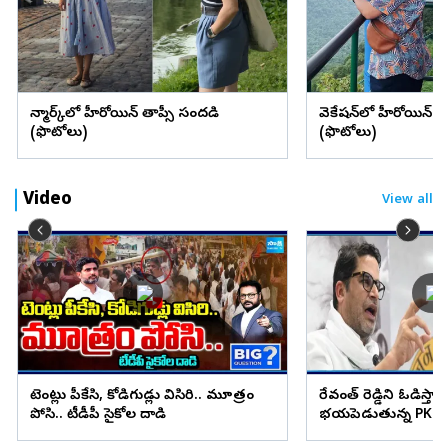
డెన్మార్క్‌లో హీరోయిన్ తాప్సీ సందడి
వెకేషన్‌లో హీరోయిన్ శ్రద్
(ఫొటోలు)
(ఫొటోలు)
Video
View all
టెంట్లు పీకేసి, కోడిగుడ్లు విసిరి.. మూత్రం
రేవంత్ రెడ్డిని ఓడిస్తా..
పోసి.. టీడీపీ సైకోల దాడి
భయపెడుతున్న PK కామ