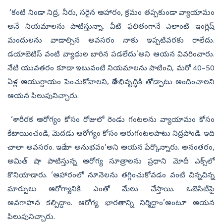
‘కంటి నిండా నిద్ర, నీరు, సరైన ఆహారం, క్రమం తప్పకుండా వ్యాయామం
అనే నియమాలను పాటిస్తున్నా. వీటి ఫలితంగానే ఎలాంటి ఇంగ్లిష్‌
మందులను వాడాల్సిన అవసరం నాకు ఇప్పటివరకు రాలేదు.
డయాబెటిస్‌ వంటి వ్యాధుల బారిన పడలేదు’అని ఆయన వివరించారు.
నేటి యువతరం కూడా ఇటువంటి నియమాలను పాటించి, మరో 40–50
ఏళ్ల ఆయుర్దాయం పెంచుకోవాలని, దేశాభివృద్ధికి తోడ్పాటు అందించాలని
ఆయన పిలుపునిచ్చారు.
‘శారీరక ఆరోగ్యం కోసం రోజులో రెండు గంటలను వ్యాయామం కోసం
కేటాయించండి, మెదడు ఆరోగ్యం కోసం ఆరుగంటలపాటు నిద్రపోండి. ఇది
చాలా అవసరం. ఇదే నా అనుభవం’అని ఆయన పేర్కొన్నారు. అనంతరం,
అమిత్‌ షా పాటిస్తున్న ఆరోగ్య సూత్రాలను ప్రధాని మోదీ ఎక్స్‌లో
కొనియాడారు. ‘ఆహారంలో నూనెలను తగ్గించుకోవడం వంటి చిన్నచిన్న
మార్పులు ఆరోగ్యానికి ఎంతో మేలు చేస్తాయి. ఒబెసిటీపై
అవగాహన కల్పిద్దాం. ఆరోగ్య భారతాన్ని నిర్మిద్దాం’అంటూ ఆయన
పిలుపునిచ్చారు.