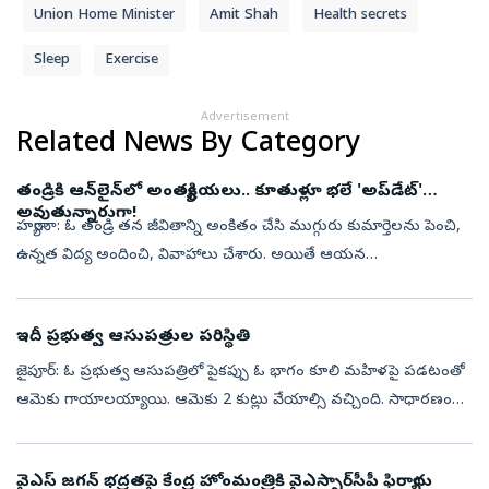
Union Home Minister
Amit Shah
Health secrets
Sleep
Exercise
Advertisement
Related News By Category
తండ్రికి ఆన్‌లైన్‌లో అంత్యక్రియలు.. కూతుళ్లూ భలే 'అప్‌డేట్‌'
అవుతున్నారుగా!
హర్యానా: ఓ తండ్రి తన జీవితాన్ని అంకితం చేసి ముగ్గురు కుమార్తెలను పెంచి,
ఉన్నత విద్య అందించి, వివాహాలు చేశారు. అయితే ఆయన
మరణించినప్పుడు కడసారి చూసేందుకు కుమార్తెలు రాకపోవడం,
అంత్యక్రియలను వీడియో కాల్ ద...
ఇదీ ప్రభుత్వ ఆసుపత్రుల పరిస్థితి
జైపూర్‌: ఓ ప్రభుత్వ ఆసుపత్రిలో పైకప్పు ఓ భాగం కూలి మహిళపై పడటంతో
ఆమెకు గాయాలయ్యాయి. ఆమెకు 2 కుట్లు వేయాల్సి వచ్చింది. సాధారణంగా
బయట గాయాలైతే కుట్లు వేయించుకోవడానికి ఆసుపత్రికి వస్తారు. కానీ,
ఆసుపత్రుల...
వైఎస్‌ జగన్‌ భద్రతపై కేంద్ర హోంమంత్రికి వైఎస్సార్‌సీపీ ఫిర్యాదు