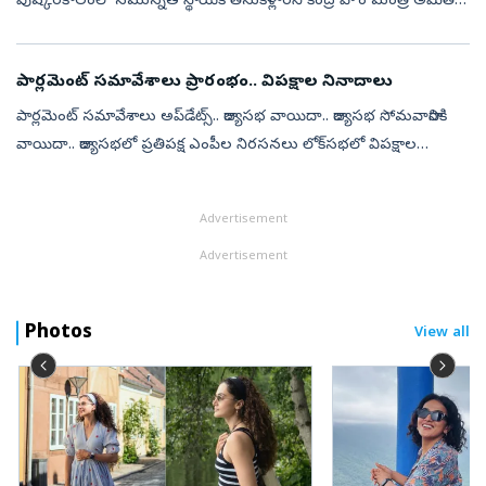
పుష్కరకాలంలో సమున్నత స్థాయికి తీసుకెళ్లారని కేంద్ర హోం మంత్రి అమిత్‌
షా కొనియాడారు. శనివారం పుణెలో జరిగిన కార్యక్రమంలో అజిత్‌ దోవల...
పార్లమెంట్‌ సమావేశాలు ప్రారంభం.. విపక్షాల నినాదాలు
పార్లమెంట్‌ సమావేశాలు అప్‌డేట్స్‌.. రాజ్యసభ వాయిదా.. రాజ్యసభ సోమవారానికి
వాయిదా.. రాజ్యసభలో ప్రతిపక్ష ఎంపీల నిరసనలు లోక్‌సభలో విపక్షాల
నిరసనలు.. మధ్యాహ్నం 12 గంటల​ వరకు లోక్‌సభ వాయిదా.. ఎంపీ
వినూత్న న...
Advertisement
Advertisement
Photos
View all