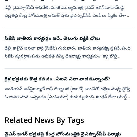
ఢిల్లీ: వైఎస్సార్‌సీపీ అధినేత, మాజీ ముఖ్యమంత్రి వైఎస్‌ జగన్‌మోహన్‌రెడ్డి
భద్రతపై కేంద్ర హోంమంత్రి అమిత్‌ షాకు వైఎస్సార్‌సీపీ ఎంపీలు ఫిర్యాదు చేశారు.
మాజీ సీఎం వైఎస్‌ జగన్‌కు రాష్ట్ర ప్రభుత్వం తగిన భద్...
సీజేపీ జాతీయ కార్యవర్గం ఇదే.. తెలుగు వ్యక్తికి చోటు
ఢిల్లీ: కాక్రోచ్ జనతా పార్టీ (సీజేపీ) గురువారం జాతీయ కార్యవర్గాన్ని ప్రకటించింది.
సీజేపీ వ్యవస్థాపకుడు అభిజీత్ దీప్కే దేశవ్యాప్త కార్యక్రమం ‘క్యా బోల్తీ
పబ్లిక్’ను కూడా ఇవాళే ప్రకటించిన విషయం తెలిసింద...
రైళ్ల భద్రతకు కొత్త కవచం.. ఏఐని ఎలా వాడనున్నాంటే?
ఇండియన్ ఇన్‌స్టిట్యూట్ ఆఫ్ టెక్నాలజీ (ఐఐటీ) బాంబేతో దక్షిణ మధ్య రైల్వే
ఓ అవగాహన ఒప్పందం (ఎంఓయూ) కుదుర్చుకుంది. జంక్షన్ లేదా యార్డ్
సామర్థ్యం/రద్దీని విశ్లేషించడానికి తగిన ఫ్రేమ్‌వర్క్ నమూనాలను అభివృద్...
Related News By Tags
వైఎస్‌ జగన్‌ భద్రతపై కేంద్ర హోంమంత్రికి వైఎస్సార్‌సీపీ ఫిర్యాదు