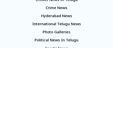
Cricket News In Telugu
Crime News
Hyderabad News
International Telugu News
Photo Galleries
Political News In Telugu
Sports News
TS Politics News
Telangana News
Telugu Movie Reviews
Company
About Us