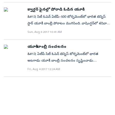
మెయిన్‌ ‘డ్రా’లో ఆడిన యూకీ తొలి రౌండ్‌లోనే నిష్క్రమించాడు.
6–2, 7–6 (7/0)తో పెడ్రో మార్టినెజ్‌ (స్పెయిన్‌)పై గెలిచాడు. ఇతర
క్వార్టర్‌ ఫైనల్లో పోరాడి ఓడిన యూకీ
రెండో రౌండ్‌ మ్యాచ్‌ల్లో సుమీత్‌ నాగల్‌ (భారత్‌) 6–4, 4–6, 7–
&#13; సిటీ ఓపెన్‌ ఏటీపీ–500 టోర్నమెంట్‌లో భారత టెన్నిస్‌
5తో బ్రైడన్‌ క్లియెన్‌ (బ్రిటన్‌)పై, ప్రజ్నేశ్‌ గుణేశ్వరన్‌ (భారత్‌) 6–
స్టార్‌ యూకీ బాంబ్రీ పోరాటం ముగిసింది. వాషింగ్టన్‌లో శనివారం
2, 6–7 (1/7), 6–1తో మార్క్‌ పాల్‌మన్స్‌ (ఆస్ట్రేలియా)పై గెలిచి
జరిగిన పురుషుల సింగిల్స్‌ క్వార్టర్‌ ఫైనల్లో యూకీ 4–6, 6–4,
Sun, Aug 6 2017 10:41 AM
క్వార్టర్స్‌కు చేరారు.అయితే రామ్‌కుమార్‌ రామనాథన్‌ 7–6
3–6తో 45వ ర్యాంకర్‌ అండర్సన్‌ (దక్షిణాఫ్రికా) చేతిలో
(7/3), 2–6, 4–6తో జే క్లార్క్‌ (బ్రిటన్‌) చేతిలో ఓడిపోయాడు.
ఓడిపోయాడు. యూకీకి 44,595 డాలర్ల ప్రైజ్‌మనీ (రూ. 28
యూకీ బాంబ్రీ సంచలనం
లక్షల 38 వేలు)తోపాటు 90 ర్యాంకింగ్‌ పాయింట్లు
&#13; ఏటీపీ సిటీ ఓపెన్‌ టెన్నిస్‌ టోర్నమెంట్‌లో భారత
లభించాయి.&#13; &#13; మరోవైపు ఇదే టోర్నీ మహిళల
ఆటగాడు యూకీ బాంబ్రీ సంచలనం సృష్టించాడు.
డబుల్స్‌ సెమీఫైనల్లో సానియా మీర్జా (భారత్‌)–మోనికా
క్వాలిఫయర్‌గా బరిలోకి దిగి ప్రపంచ 22వ ర్యాంకర్‌ గేయల్‌
Fri, Aug 4 2017 12:24 AM
(రొమేనియా) ద్వయం 6–1, 5–7, 8–10తో బుచార్డ్‌ (కెనడా)–
మోన్‌ఫిల్స్‌ను మట్టికరిపించాడు. గురువారం జరిగిన పురుషుల
స్లోన్‌ స్టీఫెన్స్‌ (అమెరికా) జోడీ చేతిలో ఓడింది. పురుషుల డబుల్స్‌
సింగిల్స్‌ రెండోరౌండ్‌లో ఈ ఢిల్లీ కుర్రాడు 6–3, 4–6, 7–5తో ఆరో
క్వార్టర్‌ ఫైనల్లో రోహన్‌ బోపన్న (భారత్‌)–డొనాల్డ్‌ యంగ్‌
సీడ్‌ మోన్‌ఫిల్స్‌ (ఫ్రాన్స్‌)పై గెలుపొంది ప్రిక్వార్టర్స్‌కు
(అమెరికా) జోడీ 5–7, 4–6తో మైక్‌ బ్రయాన్‌–బాబ్‌ బ్రయాన్‌
చేరుకున్నాడు.&#13; &#13; గంటా 51 నిమిషాల పాటు ఈ
(అమెరికా) జంట చేతిలో పరాజయం పాలైంది.&#13; &#13;
మ్యాచ్‌ సాగింది. బాంబ్రీ కెరీర్‌లో ఇది రెండో అతిపెద్ద సింగిల్స్‌
విజయం. 2014 చెన్నై ఓపెన్‌లో ప్రపంచ 16వ ర్యాంకర్‌ ఫాబియో
ఫొగిని ఫిట్‌నెస్‌ సమస్యతో మ్యాచ్‌ మధ్యలో వైదొలగడంతో