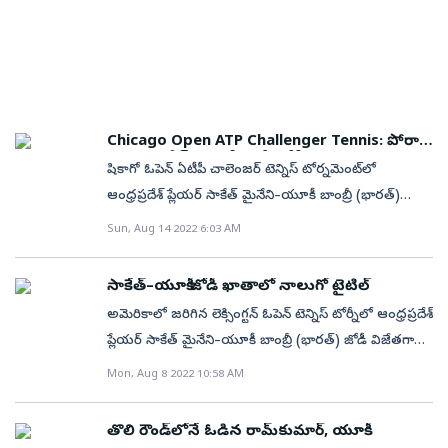
5తో రామ్‌కుమార్‌ను ఓడించాడు. చదవండి: BWF World
Championships 2022: ప్రణయ్‌ సంచలనం
Chicago Open ATP Challenger Tennis: పోరాడి
ఓడిన సాకేత్‌–యూకీ బాంబ్రీ జోడీ
షికాగో ఓపెన్‌ ఏటీపీ చాలెంజర్‌ టెన్నిస్‌ టోర్నమెంట్‌లో
ఆంధ్రప్రదేశ్‌ ప్లేయర్‌ సాకేత్‌ మైనేని–యూకీ బాంబ్రీ (భారత్‌)
జంట పోరాటం ముగిసింది. అమెరికాలో జరుగుతున్న ఈ
Sun, Aug 14 2022 6:03 AM
టోర్నీలో శనివారం జరిగిన పురుషుల డబుల్స్‌ క్వార్టర్‌ ఫైనల్లో
సాకేత్‌–యూకీ బాంబ్రీ ద్వయం 5–7, 6–4, 3–10తో ‘సూపర్‌
సాకేత్‌–యూకీ జోడీ ఖాతాలో నాలుగో టైటిల్‌
టైబ్రేక్‌’లో రెండో సీడ్‌ ఆండ్రీ గొరాన్సన్‌ (స్వీడన్‌)–బెన్‌ మెక్‌లాచ్లాన్‌
అమెరికాలో జరిగిన లెక్సింగ్టన్‌ ఓపెన్‌ టెన్నిస్‌ టోర్నీలో ఆంధ్రప్రదేశ్‌
(జపాన్‌) జంట చేతిలో ఓడిపోయింది. 94 నిమిషాలపాటు జరిగిన
ప్లేయర్‌ సాకేత్‌ మైనేని–యూకీ బాంబ్రీ (భారత్‌) జోడీ విజేతగా
ఈ మ్యాచ్‌లో సాకేత్‌ జంట నాలుగు ఏస్‌లు సంధించి, మూడు
నిలిచింది. ఫైనల్లో సాకేత్‌–యూకీ 3–6, 6–4, 10–8తోబ్రువెర్‌
Mon, Aug 8 2022 10:58 AM
డబుల్‌ ఫాల్ట్‌లు చేసింది. తమ సర్వీస్‌ను ఒకసారి కోల్పోయి,
(నెదర్లాండ్స్‌)–మెకగ్‌ (బ్రిటన్‌)లపై నెగ్గారు. ఈ ఏడాది సాకేత్‌–
ప్రత్యర్థి సర్వీస్‌ను ఒకసారి బ్రేక్‌ చేసింది. ఈ సీజన్‌లో సాకేత్‌–
యూకీకిది నాలుగో ఏటీపీ చాలెంజర్‌ టైటిల్‌. విజేతగా నిలిచిన
యూకీ జంట అద్భుతమైన ఫామ్‌లో ఉంది. వీరిద్దరు కలిసి
తొలి రౌండ్‌లోనే ఓడిన రామ్‌కుమార్, యూకీ
సాకేత్‌–యూకీ జోడీకి 3,100 డాలర్ల ప్రైజ్‌మనీ (రూ. 2 లక్షల 46