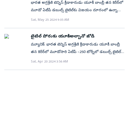
భారత అగ్రశ్రేణి టెన్నిస్‌ క్రీడాకారుడు యూకీ బాంబ్రీ తన కెరీర్‌లో
నిలిచింది. 5 మ్యాచ్‌ల్లో 3 విజయాలు, 2 పరాజయాలతో 9
సాధించింది.
మూడో ఏటీపీ డబుల్స్‌ టైటిల్‌కు విజయం దూరంలో ఉన్నాడు.
పాయింట్లు ఖాతాలో వేసుకున్న బెంగాల్‌ టైగర్స్‌ పట్టికలో రెండో
పారిస్‌లో జరుగుతున్న ఓపెన్‌ పార్క్‌ ఏటీపీ–250 టోర్నీలో
స్థానంలో ఉంది. లీగ్‌లో భాగంగా శనివారం జరిగే మ్యాచ్‌ల్లో
Sat, May 25 2024 9:05 AM
యూకీ బాంబ్రీ (భారత్‌)–అల్బానో ఒలివెట్టి (ఫ్రాన్స్‌) జోడీ ఫైనల్లోకి
హైదరాబాద్‌ తూఫాన్స్‌తో సూర్మా హాకీ క్లబ్, ఢిల్లీ ఎస్జీ పైపర్స్‌తో
దూసుకెళ్లింది.శుక్రవారం జరిగిన పురుషుల డబుల్స్‌ సెమీఫైనల్లో
యూపీ రుద్రాస్‌ తలపడతాయి.
టైటిల్‌ పోరుకు యూకీ–అల్బానో జోడీ
యూకీ–ఒలివెట్టి ద్వయం 6–3, 6–7 (5/7), 10–7తో ‘సూపర్‌
మ్యూనిక్‌: భారత టెన్నిస్‌ అగ్రశ్రేణి క్రీడాకారుడు యూకీ బాంబ్రీ
టైబ్రేక్‌’లో టాప్‌ సీడ్‌ సాంటియాగో గొంజాలెజ్‌ (మెక్సికో)–రోజర్‌
తన కెరీర్‌లో మూడోసారి ఏటీపీ –250 టోర్నీలో డబుల్స్‌ టైటిల్‌
వాసెలిన్‌ (ఫ్రాన్స్‌) జంటను బోల్తా కొట్టించింది. ఒక గంటా 42
పోరుకు అర్హత సాధించాడు. బీఎండబ్ల్యూ ఓపెన్‌ ఏటీపీ–250
Sat, Apr 20 2024 3:56 AM
నిమిషాలపాటు జరిగిన ఈ మ్యాచ్‌లో యూకీ ద్వయం ఏడు
టోర్నీలో యూకీ బాంబ్రీ (భారత్‌)–అల్బానో ఒలివెట్టి (ఫ్రాన్స్‌)
ఏస్‌లు సంధించి, ఏడు డబుల్‌ ఫాల్ట్‌లు చేసింది.నేడు జరిగే
ద్వయం ఫైనల్లోకి దూసుకెళ్లింది. శుక్రవారం జరిగిన పురుషుల
ఫైనల్లో హెలియోవారా (ఫిన్‌లాండ్‌)–హెన్రీ ప్యాటెన్‌ (బ్రిటన్‌)లతో
డబుల్స్‌ సెమీఫైనల్లో యూకీ–ఒలివెట్టి జంట 6–1, 6–7 (5/7),
యూకీ–ఒలివెట్టి పోటీపడతారు. యూకీ ఈ ఏడాది ఒలివెట్టితో
10–7తో ‘సూపర్‌ టైబ్రేక్‌’లో ఎర్‌లెర్‌–మెడ్లెర్‌ (ఆ్రస్టియా)
కలిసి మ్యూనిక్‌ ఓపెన్‌లో, గత ఏడాది లాయిడ్‌ హారిస్‌
ద్వయంపై గెలిచింది. 92 నిమిషాలపాటు జరిగిన ఈ మ్యాచ్‌లో
(దక్షిణాఫ్రికా)తో కలిసి మలోర్కా ఓపెన్‌లో డబుల్స్‌ టైటిల్స్‌
ఈ ఇండో–ఫ్రెంచ్‌ జోడీ ఏడు ఏస్‌లు సంధించి నాలుగు డబుల్‌
గెలిచాడు.సచిన్‌ శుభారంభం బ్యాంకాక్‌: ఒలింపిక్‌ వరల్డ్‌
ఫాల్ట్‌లు చేసింది. తమ సర్విస్‌ను ఒకసారి కోల్పోయి, ప్రత్యర్థి
క్వాలిఫయింగ్‌ బాక్సింగ్‌ టోర్నీలో భారత బాక్సర్‌ సచిన్‌ సివాచ్‌
సర్విస్‌ను మూడుసార్లు బ్రేక్‌ చేసింది.
శుభారంభం చేశాడు. శుక్రవారం జరిగిన 57 కేజీల విభాగం తొలి