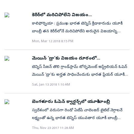
సింగిల్స్‌లో టాప్‌ సీడ్‌ ఫెడరర్‌ (స్విట్జర్లాండ్‌) మూడో రౌండ్‌లోకి
దూసుకెళ్లగా... ఐదుసార్లు మాజీ చాంపియన్‌ జొకోవిచ్‌
కెరీర్‌లో మరిచిపోలేని విజయం...
(సెర్బియా) రెండో రౌండ్‌లో ఇంటిముఖం పట్టాడు. రెండో రౌండ్‌లో
కాలిఫోర్నియా : ప్రముఖ భారత టెన్నిస్‌ క్రీడాకారుడు యూకీ
ఫెడరర్‌ 6–3, 7–6 (8/6)తో డెల్‌బోనిస్‌ (అర్జెంటీనా)పై నెగ్గగా...
బాంబ్రీ తన కెరీర్‌లోనే మరిచిపోలేని అరుదైన విజయాన్ని
క్వాలిఫయర్‌ టారో డానియల్‌ (జపాన్‌) 7–6 (7/3), 4–6, 6–1తో
సొంతం చేసుకున్నాడు. టెన్నిస్‌లో ప్రపంచ నంబర్ 12 ఫ్రెంచ్‌
పదో సీడ్‌ జొకోవిచ్‌ను ఓడించాడు.
Mon, Mar 12 2018 8:15 PM
క్రీడాకారుడు లూకాస్ పౌల్లెను ఓడించి చరిత్ర సృష్టించాడు. 110వ
ర్యాంక్‌లో ఉన్న యూకీ ఈ విజయంతో టెన్నిస్‌ లోకాన్ని
మెయిన్‌ ‘డ్రా’కు విజయం దూరంలో...
ఆశ్చర్యంలో ముంచేశాడు. సోమవారం జరిగిన ఇండియన్‌ వెల్స్‌
టెన్నిస్‌ సీజన్‌ తొలి గ్రాండ్‌స్లామ్‌ టోర్నమెంట్‌ ఆస్ట్రేలియన్‌ ఓపెన్‌
మాస్టర్స్‌ సెకండ్‌ రౌండ్‌లో 6-4, 6-4 తేడాతో లూకాస్ పౌల్లెపై
మెయిన్‌ ‘డ్రా’కు అర్హత సాధించేందుకు భారత ప్లేయర్‌ యూకీ
విజయ దుందుభి మోగించాడు. ఈ విజయంతో బాంబ్రీకి 40
బాంబ్రీ మరో విజయం దూరంలో నిలిచాడు. శుక్రవారం
Sat, Jan 13 2018 1:10 AM
ర్యాంకింగ్‌ పాయింట్లతో పాటు 47 వేల డాలర్ల నజరానా
మెల్‌బోర్న్‌లో జరిగిన పురుషుల సింగిల్స్‌ రెండో రౌండ్‌లో యూకీ
లభించనుంది. మూడో రౌండ్‌లో అమెరికాకు చెందిన పొడగరి,
6–0, 6–2తో కార్లోస్‌ తబెర్నర్‌ (స్పెయిన్‌)పై అలవోకగా గెలిచాడు.
ప్రపంచ 21 ర్యాంకర్‌ శామ్‌ క్వెర్రితో బాంబ్రీ తలపడనున్నాడు.
బెంగళూరు ఓపెన్‌ క్వార్టర్స్‌లో యూకీ బాంబ్రీ
కేవలం 57 నిమిషాల్లో ముగిసిన ఈ మ్యాచ్‌లో యూకీ తన
2017లో జరిగిన సిటీ ఓపెన్‌ డిఫెండింగ్‌ చాంపియన్‌ షిప్‌లో ప్రపంచ
స్వదేశంలో వరుసగా రెండో ఏటీపీ చాలెంజర్‌ టైటిల్‌ నెగ్గాలనే
ప్రత్యర్థి సర్వీస్‌ను ఆరుసార్లు బ్రేక్‌ చేశాడు. పీటర్‌ పొలాన్‌స్కీ
22 ర్యాంకర్‌ గేల్‌ మాన్‌లిస్‌ను ఓడించి ఔరా అనిపించిన విషయం
లక్ష్యంతో ఉన్న భారత టెన్నిస్‌ యువతార యూకీ బాంబ్రీ
(కెనడా)తో జరిగే మూడో రౌండ్‌లో యూకీ గెలిస్తే మెయిన్‌ ‘డ్రా’కు
తెలిసిందే. 2014లో జరిగిన చెన్నై ఓపెన్‌లో ప్రపంచ 16వ
బెంగళూరు ఓపెన్‌లో ప్రిక్వార్టర్‌ ఫైనల్లోకి అడుగు పెట్టాడు.
Thu, Nov 23 2017 11:28 AM
అర్హత పొందుతాడు. 2015, 2016లలో ఆస్ట్రేలియన్‌ ఓపెన్‌
ర్యాంకర్‌ ఫాబియో ఫోగ్నిని ఓడించి సత్తా చాటాడు.
బుధవారం జరిగిన పురుషుల సింగిల్స్‌ రెండో రౌండ్‌లో యూకీ