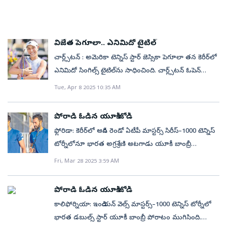
ముర్రే వింబుల్డన్‌ టైటిల్‌తో బ్రిటన్‌ ముచ్చట తీర్చాడు. 2027లో
జరిగే 150 ఏళ్ల వింబుల్డన్‌ పండగలో ముర్రేతో పాటు పెర్రీ
విగ్రహాన్ని కూడా ఆవిష్కరిస్తారు. ముర్రే తన కెరీర్‌లో మూడు
విజేత పెగూలా.. ఎనిమిదో టైటిల్‌
గ్రాండ్‌స్లామ్‌ టైటిళ్లను గెలిచాడు. 2012లో యూఎస్‌ ఓపెన్‌
చార్ల్స్‌టన్‌ : అమెరికా టెన్నిస్‌ స్టార్‌ జెస్సికా పెగూలా తన కెరీర్‌లో
గెలిచిన అతను 2013, 2016లలో వింబుల్డన్‌ విజేతగా
ఎనిమిదో సింగిల్స్‌ టైటిల్‌ను సాధించింది. చార్ల్స్‌టన్‌ ఓపెన్‌
నిలిచాడు. ఇక ఈ సీజన్‌ వింబుల్డన్‌ గ్రాండ్‌స్లామ్‌ టోర్నీ ఈ నెల
డబ్ల్యూటీఏ–500 టోర్నీలో పెగూలా చాంపియన్‌గా
30 నుంచి జరుగుతుంది. ఇదీ చదవండి: క్వార్టర్స్‌లో యూకీ జోడీ
Tue, Apr 8 2025 10:35 AM
అవతరించింది. అమెరికాకే చెందిన సోఫియా కెనిన్‌తో జరిగిన
మలోర్కా (స్పెయిన్‌): వింబుల్డన్‌ గ్రాండ్‌స్లామ్‌ టెన్నిస్‌ టోర్నీకి
మహిళల సింగిల్స్‌ ఫైనల్లో పెగూలా 6–3, 7–5తో గెలుపొందింది.
సన్నాహాల్లో భాగంగా మలోర్కా ఓపెన్‌ ఏటీపీ–250 టోర్నీలో
పోరాడి ఓడిన యూకీ జోడీ
ఈ సీజన్‌లోని పెగూలాకిది రెండో టైటిల్‌. ఈ విజయంతో పెగూలా
బరిలోకి దిగిన భారత స్టార్‌ యూకీ బాంబ్రీ శుభారంభం చేశాడు.
ఫ్లోరిడా: కెరీర్‌లో ఆడిన రెండో ఏటీపీ మాస్టర్స్‌ సిరీస్‌–1000 టెన్నిస్‌
తన కెరీర్‌ బెస్ట్‌ మూడో ర్యాంక్‌ను అందుకుంది. విజేతగా నిలిచిన
రాబర్ట్‌ గాలోవే (అమెరికా)తో జత కలిసి ఈ టోర్నీలో
టోర్నీలోనూ భారత అగ్రశ్రేణి ఆటగాడు యూకీ బాంబ్రీ
పెగూలాకు 1,64,000 డాలర్ల (రూ. 1 కోటీ 40 లక్షలు)
పోటీపడుతున్న యూకీ క్వార్టర్‌ ఫైనల్లోకి
ఆకట్టుకున్నాడు. రెండు వారాల క్రితం ఇండియన్‌ వెల్స్‌ మాస్టర్స్‌
Fri, Mar 28 2025 3:59 AM
ప్రైజ్‌మనీతోపాటు 500 ర్యాంకింగ్‌ పాయింట్లు లభించాయి.
దూసుకెళ్లాడు.పురుషుల డబుల్స్‌ తొలి రౌండ్‌లో యూకీ–గాలోవే
సిరీస్‌ టోర్నీలో క్వార్టర్‌ ఫైనల్‌ చేరిన యూకీ... అదే జోరును
మెయిన్‌ ‘డ్రా’కు నగాల్‌ అర్హత మోంజా (ఇటలీ): భారత
ద్వయం 6–3, 6–3తో గ్రెగోరి జాక్‌–అలెగ్జాండర్‌ ముల్లర్‌ (ఫ్రాన్స్‌)
కొనసాగిస్తూ మయామి ఓపెన్‌ మాస్టర్స్‌ సిరీస్‌ టోర్నీలోనూ
పురుషుల టెన్నిస్‌ సింగిల్స్‌ నంబర్‌వన్‌ సుమిత్‌ నగాల్‌ మోంజా
పోరాడి ఓడిన యూకీ జోడీ
జోడీపై విజయం సాధించింది. 75 నిమిషాలపాటు జరిగిన ఈ
క్వార్టర్‌ ఫైనల్‌ వరకు వచ్చాడు. అయితే క్వార్టర్‌ ఫైనల్‌ అడ్డంకిని
ఓపెన్‌ ఏటీపీ చాలెంజర్‌–100 టోర్నీలో మెయిన్‌ ‘డ్రా’కు అర్హత
కాలిఫోర్నియా: ఇండియన్‌ వెల్స్‌ మాస్టర్స్‌–1000 టెన్నిస్‌ టోర్నీలో
మ్యాచ్‌లో యూకీ–గాలోవే ఆరు ఏస్‌లు సంధించి, రెండు డబుల్‌
అతను అధిగమించలేకపోయాడు. గురువారం జరిగిన
సాధించాడు. ఫెడరికో ఇనాకోన్‌ (ఇటలీ)తో సోమవారం జరిగిన
భారత డబుల్స్‌ స్టార్‌ యూకీ బాంబ్రీ పోరాటం ముగిసింది.
ఫాల్ట్‌లు చేశారు. తమ సర్వీస్‌ను ఒక్కసారి కూడా చేజార్చుకోని
పురుషుల డబుల్స్‌ విభాగం క్వార్టర్‌ ఫైనల్లో యూకీ బాంబ్రీ