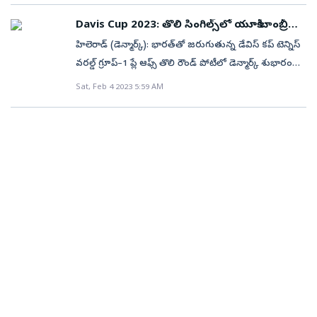
యూకీ ద్వయం 5–7, 7–6 (7/3), 10–3తో క్రిస్టోఫర్‌
Davis Cup 2023: తొలి సింగిల్స్‌లో యూకీ బాంబ్రీ
యుబ్యాంక్స్‌–మార్కస్‌ జిరోన్‌ (అమెరికా) జోడీపై గెలిచింది.
ఓటమి
హిలెరాడ్‌ (డెన్మార్క్‌): భారత్‌తో జరుగుతున్న డేవిస్‌ కప్‌ టెన్నిస్‌
గంటా 46 నిమిషాలపాటు జరిగిన ఈ మ్యాచ్‌లో సాకేత్‌–యూకీ
వరల్డ్‌ గ్రూప్‌–1 ప్లే ఆఫ్స్‌ తొలి రౌండ్‌ పోటీలో డెన్మార్క్‌ శుభారంభం
మూడు ఏస్‌లు సంధించారు. క్వార్టర్‌ ఫైనల్లో జూలియన్‌ క్యాష్‌–
చేసింది. శుక్రవారం జరిగిన తొలి సింగిల్స్‌ మ్యాచ్‌లో ప్రపంచ
Sat, Feb 4 2023 5:59 AM
హెన్రీ ప్యాటర్న్‌ (బ్రిటన్‌)లతో సాకేత్‌–యూకీ ఆడతారు.
తొమ్మిదో ర్యాంకర్‌ హోల్గర్‌ రూన్‌ 6–2, 6–2తో యూకీ బాంబ్రీని
చదవండి: Zim Vs WI 1st Test: జింబాబ్వే- వెస్టిండీస్‌టెస్టు ‘డ్రా’..
ఓడించాడు. కేవలం 58 నిమిషాల్లో ముగిసిన ఈ మ్యాచ్‌లో 19 ఏళ్ల
విండీస్‌ ఓపెనర్ల అరుదైన ఘనత T20 WC 2023: సిక్సర్ల మోత
రూన్‌ తన ప్రత్యర్థి సర్వీస్‌ను నాలుగుసార్లు బ్రేక్‌ చేశాడు. ఏటీపీ
మోగించిన రిచా.. బంగ్లాపై టీమిండియా ఘన విజయం
ప్రొఫెషనల్‌ సర్క్యూట్‌లో సింగిల్స్‌ మ్యాచ్‌లు ఆడటం మానేసిన
యూకీ ఈ మ్యాచ్‌లో ఒక్క ఏస్‌ కూడా కొట్టలేకపోయాడు.
నాలుగు డబుల్‌ ఫాల్ట్‌లు చేసిన యూకీ ఒక్కసారి కూడా ప్రత్యర్థి
సర్వీస్‌లో బ్రేక్‌ పాయింట్‌ అవకాశం సంపాదించలేకపోయాడు.