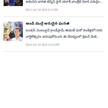
ప్రిక్వార్టర్‌ ఫైనల్‌ మ్యాచ్‌లో యూకీ–వీనస్ జోడీ 6–4, 6–4తో
ఆశించిన భారత టెన్నిస్‌ స్టార్‌ యూకీ బాంబ్రీకి నిరాశ ఎదురైంది.
నాలుగు డబుల్‌ ఫాల్ట్‌లు చేసింది. తమ సర్వీస్‌ను రెండుసార్లు
నాలుగో సీడ్‌ కెవిన్‌ క్రావిట్జ్‌–టిమ్‌ పుయెట్జ్‌ (జర్మనీ) జంటను
మలోర్కా ఓపెన్‌ ఏటీపీ–250 టెన్నిస్‌ టోర్నమెంట్‌లో యూకీ
Mon, Jun 30 2025 8:12 AM
కోల్పోయి, ప్రత్యర్థి సర్వీస్‌ను రెండుసార్లు బ్రేక్‌ చేసింది. అయితే
ఓడించింది. 83 నిమిషాలపాటు జరిగిన ఈ మ్యాచ్‌లో ఇండో–కివీస్‌
బాంబ్రీ (భారత్‌)–రాబర్ట్‌ గాలోవే (అమెరికా) జోడీ రన్నరప్‌గా
నిర్ణాయక సూపర్‌ టైబ్రేక్‌లో స్కప్‌స్కీ, స్మిత్‌ జంట కీలకదశలో
జోడీ నాలుగు ఏస్‌లు సంధించి, నాలుగు డబుల్‌ ఫాల్ట్‌లు
నిలిచింది. పురుషుల డబుల్స్‌ ఫైనల్లో యూకీ–గాలోవే జోడీ 1–6,
పాయింట్లు గెలిచి విజయాన్ని ఖరారు చేసుకుంది. క్వార్టర్‌ ఫైనల్లో
ఆండీ ముర్రే అరుదైన ఘనత
చేసింది. తమ సర్వీస్‌ను ఒకసారి కోల్పోయి, ప్రత్యర్థుల సర్వీస్‌ను
6–1, 13–15తో ‘సూపర్‌ టైబ్రేక్‌’లో సాంటియాగో గొంజాలెజ్‌
ఓడిన యూకీ–వీనస్‌లకు 19,860 డాలర్ల (రూ. 17 లక్షల 17
లండన్‌: వింబుల్డన్‌ గ్రాండ్‌స్లామ్‌ ఈవెంట్‌ మరో రెండేళ్లలో150వ
మూడుసార్లు బ్రేక్‌ చేసింది. మరోవైపు జూనియర్‌ విభాగంలో
(మెక్సికో)–ఆస్టిన్‌ క్రాయిసెక్‌ (అమెరికా) జోడీ జంట చేతిలో పోరాడి
వేలు) ప్రైజ్‌మనీతోపాటు 90 ర్యాంకింగ్‌ పాయింట్లు లభించాయి.
వార్షికోత్సవం జరుపుకోనుంది. ఈ నేపథ్యంలో బ్రిటన్‌ మేటి
భారత ప్లేయర్ల పోరాటం ముగిసింది. బాలికల సింగిల్స్‌ రెండో
ఓడిపోయింది. 79 నిమిషాలపాటు జరిగిన ఈ మ్యాచ్‌లో యూకీ–
టెన్నిస్‌ ఆటగాడు ఆండీ ముర్రే విగ్రహాన్ని ఆవిష్కరించాలని ఆల్‌
రౌండ్‌లో మాయ రాజేశ్వరన్‌ 7–6 (7/1), 4–6, 3–6తో రెండో సీడ్‌
Wed, Jun 25 2025 10:23 AM
గాలోవే జోడీ ఏడు ఏస్‌లు సంధించి, మూడు డబుల్‌ ఫాల్ట్‌లు
ఇంగ్లండ్‌ క్లబ్‌ భావించింది. దీని కోసం ముర్రే సంబంధిత
హనా క్లుగ్‌మన్‌ (బ్రిటన్‌) చేతిలో ఓడిపోయింది. డబుల్స్‌ తొలి
చేసింది. తమ సరీ్వస్‌ను రెండుసార్లు కోల్పోయిన ఈ ఇండో–
కళాకారులతో కలిసి పనిచేయనున్నట్లు తెలిసింది. ముర్రే
రౌండ్‌లో మాయ (భారత్‌)–సినెల్లి (అర్జెంటీనా) జోడీ 2–6, 2–6తో
అమెరికన్‌ ద్వయం ప్రత్యర్థుల సరీ్వస్‌ను రెండుసార్లు బ్రేక్‌
చుట్టుకొలతలు, ఒద్దిక, పొడవుల్ని వారితో పంచుకోనున్నాడు.
జెలీనా (బెల్జియం)–లైమా (లిథువేనియా) జంట చేతిలో ఓటమి
చేసింది. రన్నరప్‌ యూకీ–గాలోవో జంటకు 16,940 యూరోల
నిజానికి ‘బిగ్‌–త్రీ’ ఫెడరర్‌–నాదల్‌–జొకోవిచ్‌లతో ముర్రే
పాలైంది.
(రూ. 16 లక్షల 95 వేలు) ప్రైజ్‌మనీతోపాటు 150 ర్యాంకింగ్‌
సమకాలికుడైనప్పటికీ ఆ ముగ్గురితో పోల్చదగిన దిగ్గజమైతే
పాయింట్లు లభించాయి. 2023లో లాయిడ్‌ హారిస్‌
కాదు. అయితే ముర్రే 2013లో వింబుల్డన్‌ టైటిల్‌తో 77 ఏళ్ల
(దక్షిణాఫ్రికా)తో కలిసి ఇదే టోరీ్నలో యూకీ డబుల్స్‌ టైటిల్‌ను
బ్రిటన్‌ సుదీర్ఘ నిరీక్షణకు తెరదించడం ద్వారా అరుదైన
సాధించాడు. ఓవరాల్‌గా యూకీ తన కెరీర్‌లో నాలుగు ఏటీపీ
ఘనతను సొంతం చేసుకున్నాడు. 1936లో ఫ్రెడ్‌ పెర్రీ గెలిచిన
డబుల్స్‌ టైటిల్స్‌ను సాధించి, మరో నాలుగింటిలో రన్నరప్‌గా
తర్వాత మరే బ్రిటన్‌ ప్లేయర్‌ వింబుల్డన్‌లో
నిలిచాడు.
గెలుపొందలేకపోయాడు.ఏడున్నర దశాబ్దాల తర్వాత ఎట్టకేలకు