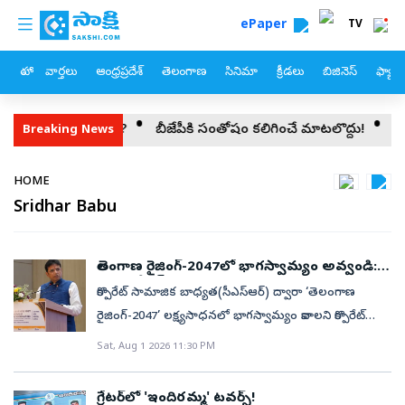
custom menu
Skip to main content
ePaper
TV
హోం
వార్తలు
ఆంధ్రప్రదేశ్
తెలంగాణ
సినిమా
క్రీడలు
బిజినెస్
ఫ్యామ
 ప్లాన్?
బీజేపీకి సంతోషం కలిగించే మాటలొద్దు!
డీఎస్సీపై వైఎస్సార్
Breaking News
Breadcrumb
HOME
Sridhar Babu
తెలంగాణ రైజింగ్-2047లో భాగస్వామ్యం అవ్వండి:
మంత్రి శ్రీధర్‌బాబు
కార్పొరేట్ సామాజిక బాధ్యత(సీఎస్ఆర్) ద్వారా ‘తెలంగాణ
రైజింగ్-2047’ లక్ష్యసాధనలో భాగస్వామ్యం కావాలని కార్పొరేట్
సంస్థలకు రాష్ట్ర ఐటీ, పరిశ్రమల శాఖ మంత్రి దుద్దిళ్ల శ్రీధర్
Sat, Aug 1 2026 11:30 PM
బాబు పిలుపునిచ్చారు. ప్రభుత్వం, పరిశ్రమలు, సమాజం
సమష్ఠిగా కృషి చేస్తేనే రాష్ట్ర సమగ్రాభివృద్ధి
గ్రేటర్‌లో 'ఇందిరమ్మ' టవర్స్‌!