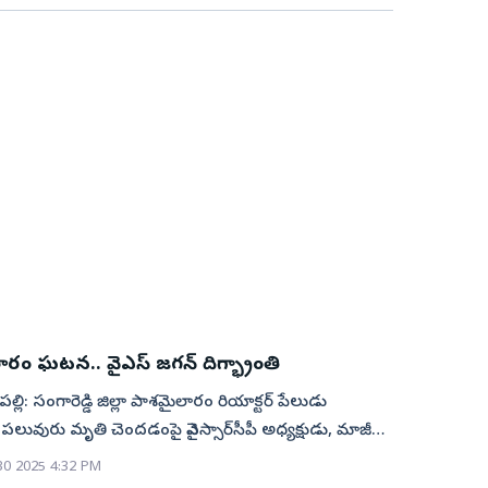
ఫోరెన్సిక్‌ ల్యాబ్‌కు పంపారు. ఈ నివేదికలు వచ్చాకే ఈ రెండు
డ్‌బాడీలను సంబంధిత కుటుంబాలకు అప్పగిస్తామని
 ప్రకటించారు. డీఎన్‌ఏ రిపోర్టులు వచ్చిన మూడు
ీలను శనివారం కుటుంబ సభ్యులకు అప్పగించారు. శిథిలాల
్ని శరీరభాగాలు లభ్యంశనివారం శిథిలాల కింద మరిన్ని
లు లభించాయి. ఎముకలు, చేతివేళ్లు, ఇతర శరీరభాగాలు
 వాటిని ఫోరెన్సిక్‌ ల్యాబ్‌కు పంపారు. ఇప్పటికే 15
ు మార్చురీలో ఉన్నాయి. వీటి డీఎన్‌ఏ రిపోర్టులు వచి్చ నా,
ల్స్‌ ఇచ్చిన వారి కుటుంబాలకు సరిపోవడం
ాగుతున్న రెస్క్యూపేలుడు జరిగిన స్థలంలో ఎస్‌డీఆర్‌ఎఫ్,
ికారుల రెస్క్యూ ఆపరేషన్‌ ఆదివారం కూడా కొనసాగుతోంది.
ొలగింపు దాదాపు పూర్తయ్యింది. కానీ పేలుడు తీవ్రతకు
 దంతాలు, ఎముకలు వంటి శరీరభాగాలు ఏమైనా చొచ్చుకుని
రం ఘటన.. వైఎస్‌ జగన్‌ దిగ్భ్రాంతి
రేదైనా ఆనవాళ్లు లభిస్తాయోనని ఎస్‌డీఆర్‌ఎఫ్, హైడ్రా
డేపల్లి: సంగారెడ్డి జిల్లా పాశమైలారం రియాక్టర్‌ పేలుడు
ు పంట చేలో కలుపు తీసిన మాదిరిగా ఆనవాళ్ల కోసం
వురు మృతి చెందడంపై వైఎస్సార్‌సీపీ అధ్యక్షుడు, మాజీ
తవ్వుతున్నారు.
ి వైఎస్‌ జగన్‌మోహన్‌రెడ్డి దిగ్ర్భాంతి వ్యక్తం చేశారు. ఇలాంటి
30 2025 4:32 PM