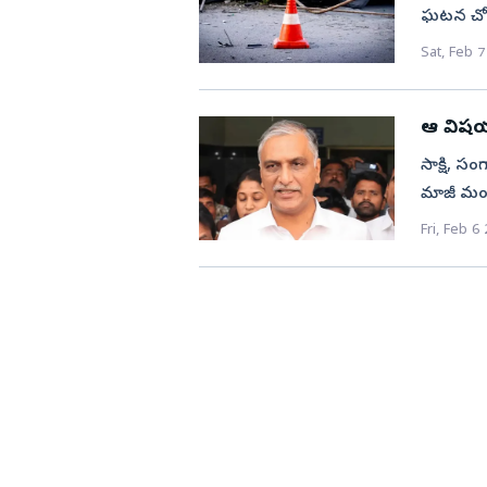
బలం 14కి 
ఘటన చోటు
నివాసానిక
విజయనగరం
సమీకరణలత
మృతి చెం
ముందు ఒక
Sat, Feb 
అనుకూలంగ
పార్వతీపురం మన
వివరాలు త
మాట్లాడుత
దక్కించు
నమోదు చేస
పశ్చిమ గోదావర
నుంచి ప్ర
పెద్ద రాజక
ఆ విషయం
సంబంధించ
గుర్తుపెట్
ఏలూరు
ఓట్లను ప
ఔటర్‌ రింగ్
వారిలో మ
సాక్షి, స
బీఆర్‌ఎస
వైఎస్సార్
ఓఆర్‌ఆర్‌ప
కుటుంబాన్
మాజీ మంత్
వాదిస్తోంది
ప్రమాదంల
అన్నమయ్య
చెప్పాను.
బాధిత క
Fri, Feb 6
గాయపడిన వ
వింటావా 
మాట్లాడు
జరిగిన స
ముందు మాట
పట్టించుకో
ఉన్నారు. 
రాహుల్ గా
నడుస్తుం
జరిగినట్
ప్రభుత్వ
ఒక్కటి నె
నాకు మనస
హయాలో తాగ
నవంబర్‌
కరెంట్ కష
క్లారిటీ వ
పనిచేసి పే
గంటల పాటు 
ప్రభుత్వం
పేర్కొన్నార
వ్యాధులు 