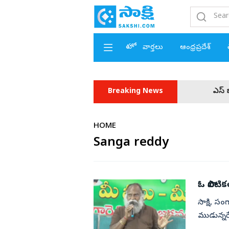
Skip to main content
custom menu
హోం
వార్తలు
ఆంధ్రప్రదేశ్
పాలిటిక్స్
ఏపీ వార్తలు
క్రైమ్
వైఎస్ జగన్‌ను కలి
ఫ్యాక్ట్ చెక్
Breaking News
వార్తలు
ఎడిటోరియల్
జాతీయం
అమరావతి
సినిమా
గెస్ట్ కాలమ్
Breadcrumb
HOME
ఎన్‌ఆర్‌ఐ
అనంతపురం
క్రీడలు
కార్టూన్
Sanga reddy
ప్రపంచం
శ్రీ సత్యసాయి
బిజినెస్
సోషల్ మీడియా
సాక్షి ఒరిజినల్స్
చిత్తూరు
డింగ్ డాంగ్ 2.0
పాడ్‌కాస్ట్‌
గుడ్ న్యూస్
తిరుపతి
ఓ పొలిటి
గరం గరం వార్తలు
దిన ఫలాలు
తూర్పు గోదావర
సాక్షి, స
యూట్యూబ్ డిజిటల్
వార ఫలాలు
కాకినాడ
ముడున్నరే
సాగుబడి