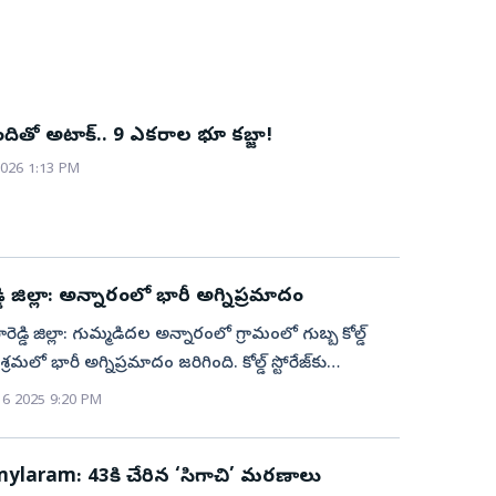
న్న సంక్షేమ పథకాలు బంద్ పెట్టడం తప్ప చేసిందేమిలేదు.’’
‌రావు మండిపడ్డారు.‘‘సిగాచి పరిశ్రమలో జరిగిన అగ్ని
న 54 మంది కార్మికులకు ఇప్పటి వరకు
హారం ఇవ్వలేదు. మృతుల కుటుంబాలకు కోటి రూపాయలు
 రేవంత్.. కార్మికులను మోసం చేశాడు. ప్రజలకు ద్రోహం చేసిన
ితో అటాక్.. 9 ఎకరాల భూ కబ్జా!
ప్రభుత్వాన్ని, బీజేపీలను నమ్మొద్దు’’ అంటూ రేవంత్‌రెడ్డి
 2026 1:13 PM
ించారు.
డి జిల్లా: అన్నారంలో భారీ అగ్నిప్రమాదం
గారెడ్డి జిల్లా: గుమ్మడిదల అన్నారంలో గ్రామంలో గుబ్బ కోల్డ్‌
రిశ్రమలో భారీ అగ్నిప్రమాదం జరిగింది. కోల్డ్ స్టోరేజ్‌కు
ిన పరిశ్రమలో మంటలు చెలరేగి భారీగా వ్యాపించాయి.
6 2025 9:20 PM
పొగలు పరిసర ప్రాంతాల వరకు విస్తరించాయి. సంఘటన
 చేరుకున్న అగ్నిమాపక సిబ్బంది.. మంటలను అదుపు
laram: 43కి చేరిన ‘సిగాచి’ మరణాలు
ారు. ప్రమాదానికి గల కారణాలు తెలియరాలేదు. ప్రస్తుతానికి