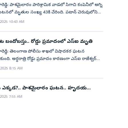
ం, ఆస్తి నష్టం వివరాలు వెల్లడి కాలేదు
గారెడ్డి: పాశమైలారం పారిశ్రామిక వాడలో సిగాచి కంపెనీలో అగ్ని
టనలో మృతుల సంఖ్య 43కి చేరింది. పటాన్ చెరువులోని
త్రిలో ఆరు రోజుల పాటు చికిత్స పొందుతూ ఇవాళ మరో
 2025 10:43 AM
ు జితేందర్‌ మృతి చెందాడు. పాశమైలారంలోని సిగాచి
 జరిగి దుర్ఘటనలో క్షతగాత్రులైన వారు ఒక్కొక్కరుగా
ట బందోబస్తు.. రోడ్డు ప్రమాదంలో ఎస్‌ఐ మృతి
నారు.తీవ్రగాయాలై ప్రైవేట్‌ ఆస్పత్రుల్లో చికిత్స పొందుతున్న
క్రవారం కార్మికుడు భీంరావు మృతి చెందగా, శనివారం మరో
సంగారెడ్డి: తెలంగాణ పోలీసు శాఖలో విషాదకర ఘటన
ు మున్‌మున్‌చౌదరి మృత్యువాత పడ్డారు. ఇవాళ(ఆదివారం)
ంది. అర్ధరాత్రి రోడ్డు ప్రమాదం కారణంగా ఎస్‌ఐ రాజేశ్వర్‌
మికుడు మరణించాడు. ఇవాళ మరో మృతదేహాన్ని కూడా
దారు. దీంతో, కుటుంబ సభ్యులు
 2025 8:15 AM
రు. ఆచూకీ లేని తొమ్మిది మందిలో ఇద్దరు మృతి చెందినట్టు
్యంతమవుతున్నారు.వివరాల ప్రకారం.. ఫిల్మ్ నగర్ ఎస్‌ఐ
ు ప్రకటించారు. ఇంకా ఏడుగురి ఆచూకీ లభించడం లేదు. ఈ
‌ నిన్న రాత్రి బల్కంపేట ఎల్లమ్మ ఆలయం వద్ద బందోబస్తు
ో మరణాల సంఖ్య 43కి చేరింది. ఆ రెండు మృతదేహాలు
లు ఎక్కడ?.. పాశమైలారం ఘటన.. హృదయ
ి తిరిగి వెళ్తున్నారు. ఈ క్రమంలో చేర్యాల వద్ద ఆయన
(చిత్రాలు)
ున్న కారును లారీ ఢీకొట్టింది. ఈ ప్రమాదంలో రాజేశ్వర్‌ తీవ్రంగా
 2025 7:55 AM
 ఈ మృతదేహాలు ఎవరివనేది తేలడం లేదు. అవి ఆయా
రు. దీంతో, వెంటనే ఆయనను ఆసుపత్రికి తరలిస్తుండగా
్యుల డీఎన్‌ఏలతో సరిపోవడం లేదు. దీంతో ఆయా
‌ మృతి చెందారు. ప్రస్తుతం ఆయన సంగారెడ్డిలోని చాణక్యపురి
ోని ఇతర సభ్యుల రక్తం శాంపిల్స్‌ సేకరిస్తున్నారు. ఇప్పటికే
నివాసం ఉంటున్నారు.
రివి కాకుండా ఆ కుటుంబంలోని మరొకరి రక్తం శాంపిల్‌ను