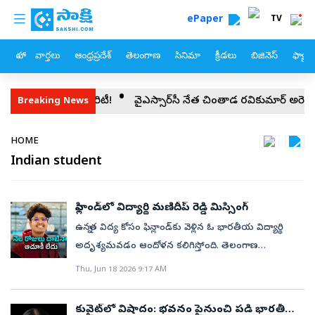
custom menu
Skip to main content
ePaper
TV
హోం
వార్తలు
ఆంధ్రప్రదేశ్
తెలంగాణ
సినిమా
క్రీడలు
బిజినెస్
ఫ్యామ
ద్రం క్లారిటీ!
వైఎస్సార్‌సీపీ నేత చింతాడ రవికుమార్‌ అరెస్ట్‌
తిరుమలల
Breaking News
Breadcrumb
HOME
Indian student
ఫిన్లాండ్‌లో విద్యార్థి మణిదీప్‌ రెడ్డి మిస్సింగ్‌
ఉన్నత విద్య కోసం ఫిన్లాండ్‌కు వెళ్లిన ఓ భారతీయ విద్యార్థి
అదృశ్యమవడం ఆందోళన కలిగిస్తోంది. తెలంగాణ
హైదరాబాద్‌కు చెందిన మణిదీప్‌ అనే యువకుడు దాదాపు
Thu, Jun 18 2026 9:17 AM
నెలరోజులకు పైగా కనిపించకుండా పోయాడు. అతని నుంచి
ఎలాంటి సమాచారం లేకపోవడంతో కుటుంబ సభ్యులు తీవ్ర
కువైట్‌లో విషాదం: భవనం పైనుంచి పడి భారతీయ