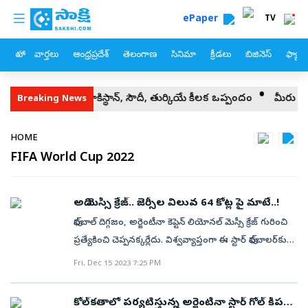
custom menu
Skip to main content
ePaper
TV
హోం
వార్తలు
ఆంధ్రప్రదేశ్
తెలంగాణ
సినిమా
క్రీడలు
బిజినెస్
ఫ్యామ
జు’
పాకిస్థాన్‌, సౌదీ, తుర్కియే కీలక ఒప్పందం
మీరు కోడిగుడ్లకే భయప
Breaking News
Breadcrumb
HOME
FIFA World Cup 2022
అది మెస్సీ క్రేజ్‌.. జెర్సీల విలువ 64 కోట్ల పై మాటే..!
ఫుట్‌బాల్‌ దిగ్గజం, అర్జెంటీనా కెప్టెన్‌ లియోనల్‌ మెస్సీ క్రేజ్‌ గురించి
ప్రత్యేకించి చెప్పనక్కర్లేదు. విశ్వవ్యాప్తంగా ఈ స్టార్‌ ఫుట్‌బాలర్‌కు
కోట్ల సంఖ్యలో అభిమానులు ఉన్నారు. మెస్సీ ప్రపంచంలో ఏ
Fri, Dec 15 2023 7:25 PM
మూలలో ఫుట్‌బాల్‌ ఆడినా ఇసకేస్తే రాలనంత మంది జనాలు
స్టేడియాలకు తరలి వస్తారు. అతను ధరించే బ్రాండ్‌లు, అతని
కోల్‌కతాలో పర్యటిస్తున్న అర్జెంటీనా స్టార్‌ గోల్‌ కీపర్‌..