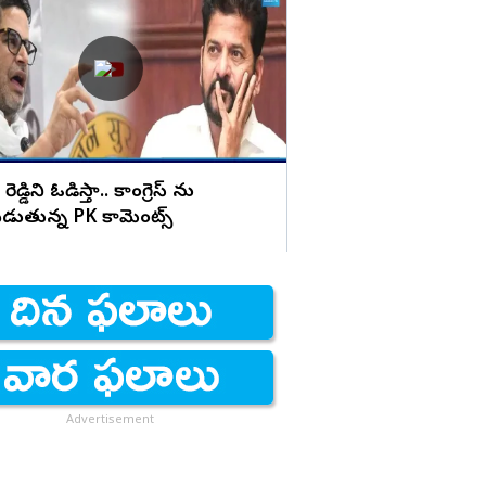
APలో దిశా బిల్లు రద్దు.
రెడ్డిని ఓడిస్తా.. కాంగ్రెస్ ను
ుతున్న PK కామెంట్స్
Advertisement