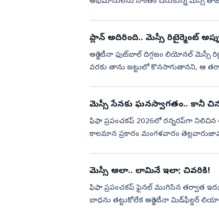
అభిమానులను సొంతం చేసుకున్న మెస్సీ తాజా
2026 ఫిఫా ప్ర‌పం...
ప్లాన్‌ అదిరింది.. మెస్సీ రిటైర్మెంట్‌ అప్
అర్జెంటీనా ఫుట్‌బాల్ దిగ్గ‌జం లియోన‌ల్ మెస్సీ రిటైర్
వ‌ర‌కు తాను జ‌ట్టులో కొన‌సాగుతాన‌ని, ఆ త‌ర్వాత
మెస్సీ సేన‌కు ఘ‌న‌స్వాగ‌తం.. కానీ చిన్న ట
ఫిఫా ప్ర‌పంచ‌క‌ప్ 2026లో ర‌న్న‌ర‌ప్‌గా నిలిచి
కాల‌మాన ప్ర‌కారం మంగ‌ళ‌వారం తెల్ల‌వారుజామున
మెస్సీ అలా.. లామినే ఇలా; చివ‌రికి!
ఫిఫా ప్ర‌పంచ‌క‌ప్ ఫైన‌ల్ ముగిసిన త‌ర్వాత ఇరుజట్ల ఆట‌గాళ్ల మ‌ధ్య గొడవ జ‌రిగిన సంగ‌తి తెలిసి
బాధ‌ను త‌ట్టుకోలేక అర్జెంటీనా మిడ్‌ఫీల్డ‌ర్ లియాం