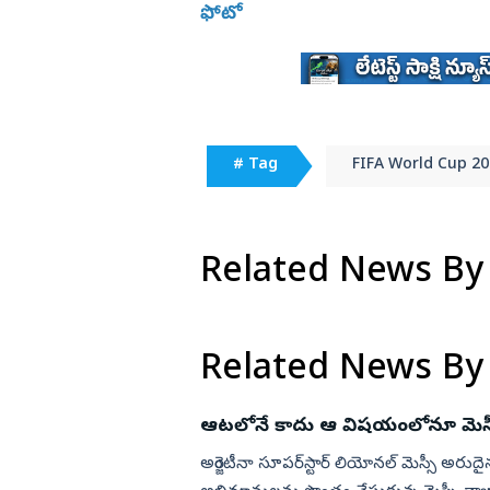
ఫోటో
# Tag
FIFA World Cup 20
Related News By
Related News By
ఆటలోనే కాదు ఆ విష‌యంలోనూ మెస్సీ
అర్జెంటీనా సూప‌ర్‌స్టార్ లియోన‌ల్ మెస్సీ అర