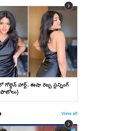
లు
వైట్ డ్రెస్‌లో ప్రగ్యా జైస్వ
మ్యాజిక్... (ఫొటోలు)
రెస్‌లో గోల్డెన్ హార్ట్.. ఈషా రెబ్బ స్టన్నింగ్
!(ఫొటోలు)
o
View all