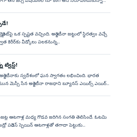
గా త‌న జెర్సీ విష‌యంలోనూ కింగ్ అని నిరూపించుకున్నాడు.
పుడే!
మెంట్‌పై ఒక స్ప‌ష్టత వ‌చ్చింది. అర్జెంటీనా జ‌ట్టులో స్థిర‌త్వం వ‌చ్చే
 కెరీర్‌కు వీడ్కోలు ప‌ల‌క‌నున్న‌...
్విస్ట్‌!
న అర్జెంటీనాకు స్వ‌దేశంలో ఘ‌న స్వాగ‌తం ల‌భించింది. భార‌త
 మెస్సీ సేన‌ అర్జెంటీనా రాజ‌ధాని బ్యూన‌స్ ఎయిర్స్ ఎయిర్...
ందే. ఓట‌మి
డ్రో ప‌రెడెస్ స్పెయిన్ ఆటగాళ్ల‌తో త‌గాదా పెట్టుకు...