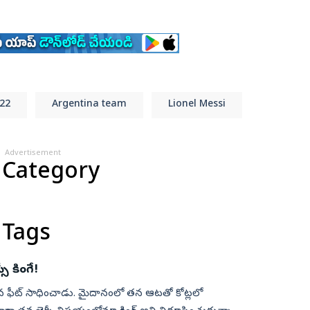
22
Argentina team
Lionel Messi
Advertisement
 Category
 Tags
 కింగే!
ుదైన ఫీట్ సాధించాడు. మైదానంలో త‌న ఆట‌తో కోట్ల‌లో