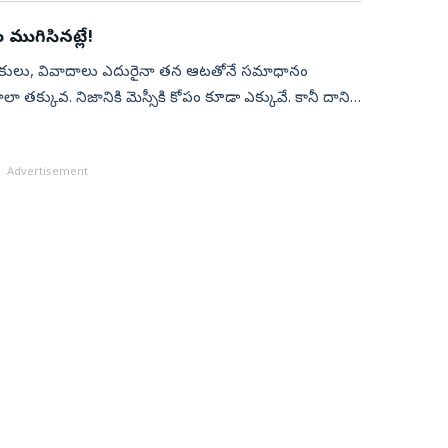
 ముగిసిన‌ట్లే!
డంకులు, వివాదాలు ఎదురైనా త‌న ఆట‌తోనే స‌మాధానం
ా త‌క్కువ‌. నిజానికి మెస్సీకి కోపం కూడా ఎక్కువే. కానీ దాని
Advertisement