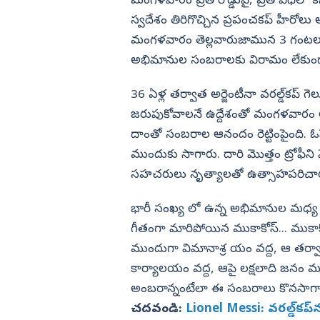
మంగళవారం ప్రతీ రోడ్డుపై, ప్రతీ వీధిలో 
ో సంచలనం అభిజీత్ దీప్కే
ఇక పెట్రోల్ అవసరం లేదు.. Toyota
సరికొత్త కార్ లాంచ్
స్వదేశం తిరిగొచ్చిన ప్రపంచకప్‌ హీరోలు 
విజయనగరం
మంగళవారం తెల్లవారుజామున 3 గంటలకు
పార్వతీపురం మన
అభిమానుల సంబరాలకు విరామం లేకుండ
పశ్చిమ గోదావర
36 ఏళ్ల తర్వాత అర్జెంటీనా వరల్డ్‌కప్‌
ఏలూరు
జరుపుకోవాలనే ఉద్దేశంతో మంగళవారం ఆ
వైఎస్సార్
దాంతో సంబరాల ఆనందం రెట్టింపైంది. ఓప
అన్నమయ్య
ముందుకు సాగారు. దారి మొత్తం ట్రోఫీని మ
సహచరులు నృత్యాలతో ఉత్సాహపరిచార
భారీ సంఖ్య లో ఉన్న అభిమానుల మధ్య ను
గీతంగా మారిపోయిన ముకాకోస్‌... ముకాకోస
ముందుగా విమానాశ్ర యం వద్ద, ఆ తర్వాత
కార్యాలయం వద్ద, ఆపై లక్షలాది జనం మధ్య ప్ర
అంబరాన్నంటేలా ఈ సంబరాలు కొనసాగ
చదవండి:
Lionel Messi: వరల్డ్‌కప్‌న