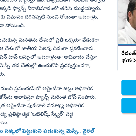
కనిపించిన బ్యానర్లు ఇవి. విశ్వవిజేతగా నిలిచిన తర్వాత
ధర్మేంద్ర బాటలో లోకేష్ రాజీనామా
చెయ్యాల్సిందే..
అక్కడి ఫ్యాన్స్‌ వీరాభిమానంలో తడిసి ముద్దయ్యారు.
నిజామాబాద్
 విమానం దిగినప్పటి నుంచి రోజంతా ఆటగాళ్లు,
్యం
కామారెడ్డి
ా పోయింది.
ి
రంగారెడ్డి
 గెలుచుకున్న ఘనతను దేశంలో ప్రతీ ఒక్కరూ వేడుకగా
వికారాబాద్
 దేశంలో జాతీయ సెలవు దినంగా ప్రకటించారు.
వరంగల్
రేవంత్ 
ెన్‌ టాప్‌ బస్సులో ఆటగాళ్లంతా అభివాదం చేస్తూ
భయపెడ
హన్మకొండ
ెస్సీ తన చేతుల్లో ఉంచుకొని ప్రదర్శిస్తుండగా,
జనగాం
ు.
జయశంకర్
ంచి ప్రపంచకప్‌లో అర్జెంటీనా జట్టు అధికారిక
మహబూబాబాద్
్‌ను ఆలాపిస్తూ ఫ్యాన్స్‌ మరింత జోష్‌ నింపారు.
ములుగు
 అర్జెంటీనా ఫుట్‌బాల్‌ సమాఖ్య అధికారిక
తిష్టాత్మక ‘ఒబెలిస్క్‌ స్క్వేర్‌’ వద్ద
ాయి.
ు పక్కలో పెట్టుకుని పడుకున్న మెస్సీ.. వైరల్‌