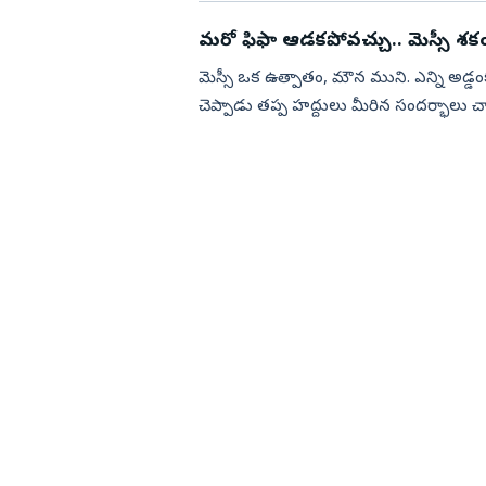
మ‌రో ఫిఫా ఆడ‌క‌పోవ‌చ్చు.. మెస్సీ శ‌కం
మెస్సీ ఒక ఉత్పాతం, మౌన ముని. ఎన్ని అడ్
చెప్పాడు త‌ప్ప హ‌ద్దులు మీరిన సంద‌ర్భాలు చాల
అవ‌స‌రం ఎంత‌మ...