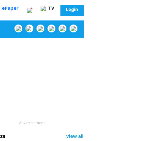
ePaper
TV
Login
‌
Advertisement
సా?
os
View all