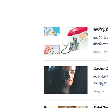
ఇతర సమస్
స్థాయుల
ఉపయోగించ
డిపాజిట్లు,
ఉపయోగపడ
పానీయం ఎల
సర్దుబాటు
ప్రతి సంవ
ఐఫోన్‌ను 
స్మూతీ బేస్
సామర్థ్యా
తెలియజేస్
సుమారు రూ
వరస్ట్‌తిన
తెలియజేస
సంవత్సరం
లక్ష లేద
ఎంచుకోవాల
పిల్లలు ఆ
డిపాజిట్ల
ఆరోగ్యబీ
సుమారు 1
ఆరోగ్యకర
ఏయే పోషకా
ఖాతాలో పడ
ఒకరికి ఎ
ఆర్థికంగ
ఉప్పు, ప
అర్థమవుత
పడ్డట్లే.వ
పాలసీదార
ఇది భారం
వాటి బదుల
ఉపయోగించ
చేస్తారు.
సంస్థ నిర
ఏమిటంటే..
ఉపయోగించ
Mon, Sep 
అవగాహన 
చట్టపరంగ
ప్రకారం.
చేస్తున్న
ఆకుకూరలు ఆలో
ఏర్పడతాయ
తీస్తారు. ‘
రూ.10 లక
ఈఎంఐ చెల్ల
తీసుకోవడ
స్వతంత్ర
చెల్లింపులు
మరణాన్
రూ.5 లక్ష
ఎక్కువ సం
ఉడికించి,
చేయడం, 
చెల్లింపు
కుటుంబాన
కాలక్రమే
బతుకులో 
వంటకం తయ
అంతేకాదు
30,00,000
సూచనలు తప్ప
కొనుగోళ్ల
పరిష్కారం 
అవసరమైన 
వంటి పను
సబ్‌రిజిస్ట
శ్రేణి పట
అవకాశం ఉ
చావే’ అనే
కాకుండా న
కటర్స్‌.
అకౌంట్లను 
Tue, Sep 
రూ.5 లక్
నియమాన్న
బలవన్మరణం ఆ వ్యక్తిని
తయారీలో
కల్పించవచ
అకౌంట్లలో
గుర్తించి
మనం కొన
అపప్రథగా.
వల్ల లభిం
క్యాంప్స్‌
అతుక్కుపోత
వెళుతున్న
ట్వైస్ ఓవ