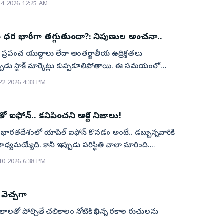
ింగ్, మనీ మేనేజ్‌మెంట్, క్రియేటివ్‌ ఆర్ట్స్, రీ సైక్లింగ్, ఫిజికల్‌
బేడ్కర్‌ కోనసీమ
రాజన్న
ఫొటోలు
మేటి చిత్రా
14 2026 12:25 AM
, నేచర్‌ లైఫ్, గ్లోబల్‌ ఎక్స్‌పోజర్, వెల్‌బీయింగ్‌ క్లాసెస్,
ఖమ్మం
వీడియోలు
వెబ్ స్టోరీస్
న్, డిజటల్‌ అండ్‌ టెక్నాలజీ స్కిల్స్‌.. ఇవన్నీ పాఠాలుగా
భద్రాద్రి
 ధర భారీగా తగ్గుతుందా?: నిపుణుల అంచనా..
వివిధ రకాల అంశాలలో అవగాహన కలిగించడానికి మేలైన
ేసవిలో పిల్లలకు వినోదాన్ని కూడా ఇచ్చే అంశాలపై
మహబూబ్‌నగర్
 ప్రపంచ యుద్దాలు లేదా అంతర్జాతీయ ఉద్రిక్తతలు
సూచనలతో వరుస కథనాలు.వేసవి సెలవుల్లో పిల్లలకు
్పుడు స్టాక్ మార్కెట్లు కుప్పకూలిపోతాయి. ఈ సమయంలో
జోగులాంబ
్రీ టైమ్‌ ఉంటుంది. నచ్చిన ఆటలు, మెచ్చిన వినోదం.. వీటితోనే
ెండి వంటి లోహాలకు విలువ ఒక్కసారిగా పెరిగిపోతుంది.
22 2026 4:33 PM
నాగర్ కర్నూల్
ం చేయడం కాకుండా జీవన నైపుణ్యాలు పెంచుకునేందుకు
్తుతం.. గోల్డ్, సిల్వర్ రేటు దీనికి విరుద్ధంగా ఉంది.అమెరికా,
నారాయణపేట
ాశం కూడా. ఆ జాబితాలో ముందుగా వంటింట్లోకి
్ - ఇరాన్ యుద్ధం జరుగుతున్నా సమయంలో బంగారం, వెండి
ం. పిల్లలను కుదురుగా ఉంచేది, ఏకాగ్రతను పెంచేది,
ఐఫోన్.. కనిపించని ఆర్థిక నిజాలు!
వనపర్తి
గుముఖం పట్టడానికి కారణం.. డాలర్ విలువ బలపడటమే అని
 టీమ్‌ వర్క్‌ని పరిచయం చేసే పాకశాస్త్రాన్ని పరిచయం
చెబుతున్నారు. డాలర్ విలువ ఎప్పుడైతే పెరుగుతుందో.. ఆ
 భారతదేశంలో యాపిల్ ఐఫోన్ కొనడం అంటే.. డబ్బున్నవారికి
మెదక్
 రోజూ అమ్మ చేసే వంటకు ఏదో వంక పెట్టే పిల్లలు ఉంటారు. ఒక
సిడికి డిమాండ్ కొంత తగ్గుతుంది. అంతే కాకుండా..
ాధ్యమయ్యేది. కానీ ఇప్పుడు పరిస్థితి చాలా మారింది.
ములు నెల్లూరు
సంగారెడ్డి
ు చేస్తే, మరోటి అడిగే వారూ ఉంటారు. ఇష్టమైనవన్నీ
ేటు పెరుగుతున్న సమయంలో పెట్టుబడిదారులు కూడా
 &amp; ఆన్‌లైన్ షాపింగ్ ప్లాట్‌ఫార్మ్‌లు ఇచ్చే సులభమైన
10 2026 6:38 PM
, సమయానికి బాక్స్‌ కట్టి ఇచ్చే అమ్మ పని తెలియాలంటే
సిద్దిపేట
కు వెనుకడుగు వేస్తారు. కాబట్టి డిమాండ్ తగ్గుతుంది. డిమాండ్
న్స్ వల్ల చాలా మంది ఖరీదైన స్మార్ట్‌ఫోన్లను సులభంగా
ి మార్గం కూడా. ‘అమ్మో! వంటింటిని పిల్లలకు
ధరలు పతనమవుతాయి.వారం రోజుల్లో రూ.13 వేలు డౌన్!
నల్గొండ
చేస్తున్నారు. రూ.1 లక్ష లేదా అంతకంటే ఎక్కువ ధర ఉన్న
పడమా!’ అని భయపడకుండా పిల్లల చేత గరిట పట్టిస్తే ఏమేం
రలు ఊహకు అందని విధంగా తగ్గుతూ ఉన్నాయి. మార్చి
. వెచ్చగా
డా నెలకు చిన్న చిన్న చెల్లింపులుగా చెల్లిస్తూ కొనడం ఇప్పుడు
సూర్యాపేట
ందో తెలుసుకుందాం.. → రుచుల ఆస్వాదనవంట పాత్రలు,
ివారం) హైదరాబాద్, విజయవాడలలో 1,59,660 రూపాయల
మారింది.ఎలక్ట్రానిక్స్ షాపుల్లోకి వెళ్లినా లేదా ఆన్‌లైన్
ాలతో పోల్చితే చలికాలం నోటికి విభిన్న రకాల రుచులను
ఉపయోగించే వివిధ రకాల సాధనాలు ముందుగా పరిచయం
రామరాజు
యాదాద్రి