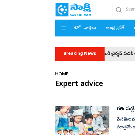
Skip to main content
custom menu
హోం
వార్తలు
ఆంధ్రప్రదేశ్
పాలిటిక్స్
ఏపీ వార్తలు
విజయ డెయిరీ ఛైర్మన్‌ పదవికి చలసాన
క్రైమ్
ఫ్యాక్ట్ చెక్
Breaking News
వార్తలు
ఎడిటోరియల్
జాతీయం
అమరావతి
సినిమా
గెస్ట్ కాలమ్
Breadcrumb
HOME
ఎన్‌ఆర్‌ఐ
అనంతపురం
క్రీడలు
కార్టూన్
Expert advice
ప్రపంచం
శ్రీ సత్యసాయి
బిజినెస్
సోషల్ మీడియా
సాక్షి ఒరిజినల్స్
చిత్తూరు
డింగ్ డాంగ్ 2.0
పాడ్‌కాస్ట్‌
గుడ్ న్యూస్
తిరుపతి
గరిట పట్టి
గరం గరం వార్తలు
దిన ఫలాలు
తూర్పు గోదావర
వేసవి సెల
యూట్యూబ్ డిజిటల్
వార ఫలాలు
కాకినాడ
మాత్రమే 
సాగుబడి