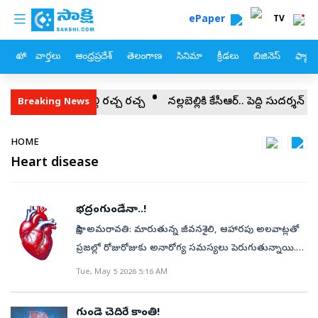
custom menu
Skip to main content
ePaper
TV
హోం
వార్తలు
ఆంధ్రప్రదేశ్
తెలంగాణ
సినిమా
క్రీడలు
బిజినెస్
ఫ్యామ
 బురద చల్లి రచ్చ రచ్చ
నల్లబెల్లికి కేసీఆర్‌.. పెద్ది సుదర్శన్‌ చిత్ర పటానికి
Breaking News
Breadcrumb
HOME
Heart disease
భద్రంగుండేనా..!
సాక్షి, అమరావతి: మారుతున్న జీవనశైలి, ఆహారపు అలవాట్లతో
ప్రజల్లో రోజురోజుకు అనారోగ్య సమస్యలు పెరుగుతున్నాయి.
ముఖ్యంగా గుండె జబ్బుల ముప్పు మరింత తీవ్రతరం
Tue, May 5 2026 5:16 AM
అవుతోంది. ఒకప్పుడు 60 ఏళ్లు పైబడిన వృద్ధుల్లో సంభవించే
గుండె జబ్బులు ఇప్పుడు పాఠశాల విద్యార్థులు,
గుండె చెదిరే కాంతి!