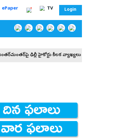
ePaper
TV
Login
ై ఢిల్లీ హైకోర్టు కీలక వ్యాఖ్యలు
వైఎస్సార్‌సీపీ దీక్షా శిబిరాలపై దాడుల
‌
సా?