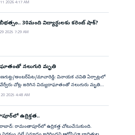
 ఈ ఘటన మహబూబాబాద్‌ జిల్లా గార్ల మండలం
బేడ్కర్‌ కోనసీమ
రాజన్న
ఫొటోలు
మేటి చిత్రా
11 2026 4:17 AM
ో మంగళవారం చోటుచేసుకుంది. ఎస్సై బి.సాయికుమార్‌
ఖమ్మం
వీడియోలు
వెబ్ స్టోరీస్
రకారం.. సీతంపేట పంచాయతీ మంగళితండాకు చెందిన
భద్రాద్రి
బీభత్సం.. 30మంది విద్యార్థులకు కరెంట్ షాక్?
ాజేశ్‌ అన్న రమేశ్‌కు మూడు రోజుల క్రితం సీతంపేటలో రెండో
ిగింది. భద్రాద్రి కొత్తగూడెం జిల్లా జూలూరుపాడుకు చెందిన
మహబూబ్‌నగర్
29 2025 7:29 AM
కౌసల్య (50) అలియాస్‌ కంసాలి తన కూతురును బానోత్‌
జోగులాంబ
 పదేళ్ల క్రితం ఇచ్చి వివాహం చేసింది. వీరి కుటుంబం సజావుగానే
నాగర్ కర్నూల్
. రమేశ్‌కు సైతం 15 ఏళ్ల క్రితం వివాహం జరగగా అతని
నారాయణపేట
్ల క్రితం అతన్ని వదిలి వెళ్లిపోయింది. రమేశ్‌కు రెండో పెళ్లి
దాఘాతంతో నలుగురి మృతి
ా కౌసల్య ఇటీవల తన అన్న కూతురు అంజలితో
వనపర్తి
ణగుట్ట/అంబర్‌పేట/మాచారెడ్డి: వినాయక చవితి ఏర్పాట్లలో
ుదిర్చింది. రమేశ్, అంజలి వివాహం మూడు రోజుల క్రితం
మెదక్
వేర్వేరు చోట్ల జరిగిన విద్యుదాఘాతంతో నలుగురు మృతి
 జరిగింది. అంతా నిద్రలో ఉండగా.. రమేశ్‌కు పెళ్లికాకపోతే
ములు నెల్లూరు
కరు త్రీవంగా గాయపడ్డారు. రామాంతపూర్‌లో శ్రీకృష్ణుడి
సంగారెడ్డి
ం రాజేశ్‌కు దక్కేది. దీన్ని మనసులో పెట్టుకున్న రాజేశ్‌ తన
20 2025 4:48 AM
్రలో విద్యుదాఘాతంతో ఐదుగురి మృతి చెందిన ఘటన
ండో పెళ్లి చేసి తనకు ఆస్తి దక్కకుండా చేసిందనే అక్కసుతో
సిద్దిపేట
ే మరో నలుగురు మృత్యువాత పడ్డారు. పాతబస్తీలోని
ల్యను చంపేందుకు ప్లాన్‌ వేశాడు. మంగళవారం
నల్గొండ
ూర్‌లో ఉద్రిక్తత..
్‌ చంద్రికాపురం బైరూపియా గల్లీకి చెందిన అఖిల్‌
రుజామున అందరూ గాఢనిద్రలో ఉండగా అత్తమామను
సూర్యాపేట
ి ప్రతిష్టించడానికి 15 మంది స్నేహితులతో కలిసి విగ్రహాన్ని
 ఇనుప కడ్డీలకు విద్యుత్‌ వైరు కట్టి వారు పడుకున్న
ైదరాబాద్: రామంతాపూర్‌లో ఉద్రికత్త చోటుచేసుకుంది.
కు సోమవారం రాత్రి జల్‌పల్లి సమీపంలోని లక్ష్మీగూడకు
ండు కింద పెట్టి స్విచ్‌ ఆన్‌ చేశాడు. కౌసల్యకు మెలకువ
రామరాజు
యాదాద్రి
నిర్లక్ష్యం వల్లే ప్రమాదం జరిగిందని ఆరోపిస్తూ బాధితుల