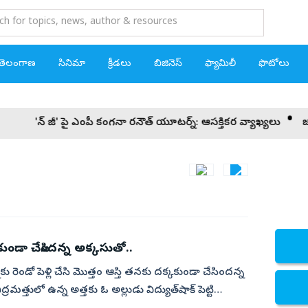
తెలంగాణ
సినిమా
క్రీడలు
బిజినెస్
ఫ్యామిలీ
ఫొటోలు
తెలంగాణ వార్తలు
సమస్తం
సమస్తం
సమస్తం
సమస్తం
న్యూస్
న్ జీ' పై ఎంపీ కంగనా రనౌత్ యూటర్న్‌: ఆసక్తికర వ్యాఖ్యలు
హైదరాబాద్
టాలీవుడ్
క్రికెట్
మార్కెట్
ఉమెన్‌ పవర్‌
జంతర్‌మంతర్‌ప
సినిమా
ఆదిలాబాద్
బిగ్ బాస్
ఇతర క్రీడలు
టెక్నాలజీ
వింతలు విశేషాలు
క్రీడలు
కొమరం భీమ్
రివ్యూలు
కార్పొరేట్
ఫన్ డే
బిజినెస్
నిర్మల్
గాసిప్స్
రియల్టీ
లైఫ్‌స్టైల్‌
వైఎస్‌ జగన్
కరీంనగర్
ఓటీటీ
ఆటోమొబైల్
ఎక్స్‌ట్రా
ఫ్యామిలీ
మంచిర్యాల
బాలీవుడ్
పర్సనల్‌ ఫైనాన్స్‌
ఈవెంట్స్
్కకుండా చేసిందన్న అక్కసుతో..
ి
జగిత్యాల
సౌత్‌ ఇండియా
ఎకానమీ
భక్తి
నకు రెండో పెళ్లి చేసి మొత్తం ఆస్తి తనకు దక్కకుండా చేసిందన్న
పెద్దపల్లి
హాలీవుడ్
మీకు తెలు
్రమత్తులో ఉన్న అత్తకు ఓ అల్లుడు విద్యుత్‌షాక్‌ పెట్టి