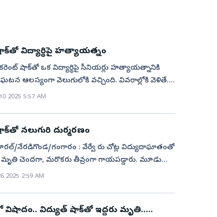
క్కసారిగా విసిరేసినట్లు దూరంగా పడిపోయారు. ఒక్కసారిగా
అపార్ట్‌మెంట్‌ ఎదుట గణేశ్‌ మండపానికి స్నేహితులతో కలిసి
కడే మృతిచెందారు. మరో వ్యక్తి చికిత్స పొందుతూ
 షాక్‌ ఘటనతో అక్కడంతా భయానక వాతావరణం
చేస్తున్నారు. రామ్‌చరణ్‌ మండపంపైకి ఎక్కి పెద్ద కర్ర­లు
ట్టు వైద్యులు తెలిపారు. దీంతో, మృతుల కుటుంబాల
కుంది.ఈ ఘటనతో వెంటనే తేరుకున్న స్థానికులు..
ా ఒక కర్ర.. పైనుంచి వెళుతున్న హైటెన్షన్‌ వైర్లకు తగిలింది.
కన్నీటి పర్యంతమవుతున్నారు.
తొమ్మిది మందిని ఆసుపత్రికి తరలించారు. అప్పటికే
పటికే పచ్చిగా ఉన్న కర్రకు విద్యుత్‌ సరఫరా కావడంతో షాక్‌
ృతిచెందినట్లు వైద్యులు ధ్రువీకరించారు. మరో నలుగురిని
షాక్‌తో విద్యార్థిపై హత్యాయత్నం
మ్‌చరణ్‌ తేజ ఒక్కసారిగా కిందపడిపోయాడు. గాయపడిన
 ఉన్న ప్రైవేట్‌ ఆసుపత్రిలో చేర్పించి చికిత్స అందిస్తున్నారు.
ిత్స నిమిత్తం ఓ ప్రైవేట్‌ ఆస్పత్రికి తరలించారు. చికిత్స
 కరెంట్‌ షాక్‌తో ఒక విద్యార్థిపై సీనియర్లు హత్యాయత్నానికి
న వారిలో కృష్ణయాదవ్‌ (21), సురేశ్‌ యాదవ్‌(34),
రం రాత్రి మృతి చెందాడు. పుట్టిన రోజే...: రాజన్న
ఘటన ఆలస్యంగా వెలుగులోకి వచ్చింది. వివరాల్లోకి వెళితే..
ెడ్డి(35), రుద్రవికాస్‌(39), రాజేంద్రరెడ్డి(45) ఉన్నట్లు గుర్తించారు.
 జిల్లా కేంద్రంలోని గోపాల్‌నగర్‌కు చెందిన 15 మంది యువకులు
ల్లా, దాచేపల్లి మండలం శ్రీనగర్‌కి చెందిన ఒక విద్యార్థి
10 2025 5:57 AM
ేహాలను పోస్టుమార్టం నిమిత్తం గాంధీ ఆసుపత్రికి
్రహం కోసం నిజామా­బాద్‌ జిల్లా పెర్కిట్‌కు వెళ్లారు. అక్కడి
రం ప్రభుత్వ జూనియర్‌ కళాశాలలో ఇంటర్‌ మొదటి
 గాయపడిన వారిలో కేంద్ర మంత్రి కిషన్‌రెడ్డి గన్‌మెన్‌
ాక్టర్‌లో విగ్రహాన్ని తరలిస్తుండగా పాల్వంచ మండలం ఆరెపల్లి
దువుతున్నాడు. దాచేపల్లికి చెందిన ఒక విద్యార్థి డిగ్రీ
్‌ సైతం ఉన్నట్లు సమాచారం. ఈ ఘటనతో స్థానికంగా
షాక్‌తో నలుగురి దుర్మరణం
ద ప్రధాన రహదారిపై 11 కేవీ విద్యుత్‌ తీగలకు విగ్రహానికి
టున్నాడు. ఈ నెల 7న జూనియర్‌ కళాశాలలో ఉన్న ఇంటర్‌
యలు అలుముకున్నాయి.
 కట్టిన ఇనుపరాడ్లు తగిలాయి. దీంతో అక్కడే ఉన్న కొమ్ము
ి డిగ్రీ విద్యార్థి ప్రభుత్వ బీసీ బాలుర వసతి గృహానికి పిలిపించి,
ూరల్‌/నేరడిగొండ/గంగారం : వేర్వే రు చోట్ల విద్యుదాఘాతంతో
ారాయణ(19) కరెంట్‌షాక్‌తో మృతి చెందాడు. మరో యువకుడు
ధించి, తన స్నేహితులతో కలిసి తీవ్రంగా కొట్టాడు. ఒక దశలో
మృతి చెందగా, మరొకరు తీవ్రంగా గాయపడ్డారు. మూడు
హ కోల్పోయాడు. వెంటనే అతన్ని కామారెడ్డి ఆస్పత్రికి
క్‌ పెట్టి ఇంటర్‌ విద్యార్థిని హత్య చేసేందుకూ ఉపక్రమించాడు.
రిధిలో బుధవారం ఈ ఘటనలు చోటు చేసుకున్నాయి. భద్రాద్రి
26 2025 2:59 AM
ు. మృతుడు లక్ష్మినారాయణది మంగళవారమే పుట్టిన రోజు.
యాలను ఫోన్‌లో చిత్రీకరించాడు. వారి నుంచి తప్పించుకున్న
ం జిల్లా ఇల్లెందు మండలం ఎల్లాపురం గ్రామానికి చెందిన
 ఇంటికి చేరిన తర్వాత కేక్‌ కట్‌ చేసి ఆనందంగా గడపాలని
ర్‌ విద్యార్థి తన తల్లిదండ్రులతో కలిసి పోలీసులకు ఫిర్యాదు
్సయ్య (60), ఎర్రమ్మ దంపతులకు ముగ్గురు కుమారులు.
ులు అనుకున్నారు. అంతలోనే ఈ ఘటన
శనివారం ఈ ఘటన వెలుగులోకి వచ్చింది. విషయం జిల్లా
ో విషాదం.. విద్యుత్‌ షాక్‌తో ఇద్దరు మృతి..
ివాహాలు జరగ్గా, చిన్న కుమారుడు ప్రవీణ్‌ (35)