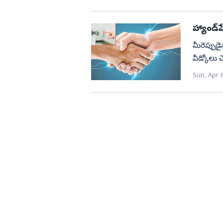
క్రితం కడ
సమక్షంలో
గత ఏడాది
సర్దుకుని
ఇదిలా ఉం
ఆందోళన కల
హ్యాండ్‌షే
ముగ్గురి 
నిశ్చయిం
ట్రాన్స్‌ఫా
ప్రభుత్వాస
చేసుకుంట
మీరెప్పుడ
లేకపోవడం
ఆధారంగా
గురువారం 
వీడ్కోలు 
పేర్కొంద
సమాచారమిచ్
వేసుకున్
కూర్చున్న
వివరణాత్మ
Sun, Apr 
అవినాష్‌ 
యువతితో 
షాక్‌ కొట్
తెలంగాణలో
తెలుసుకున
అయినా స్
చిన్నపాటి
ఏడాది విద
అండగా ఉ
చూడగా ఫ్య
డౌట్‌ మీల
సంభవించ
చంద్రరావ
సమాధానాల
సరైన పర
దర్యాప్తు చ
మేజిక్కుప
చర్యలు తీసుకోకపోవడ
అయితే ఆయా
ప్రకారం..
వాతావరణా
సంబంధించ
తగ్గడం, ఎ
పేర్కొంద
ఉపరితల ఎల
ఉండడం, వ
ఉదాహరణకు 
చేస్తున్న
ఛార్జ్‌ 
విచారణలో