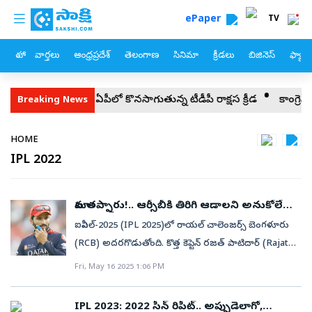
custom menu
Skip to main content
ePaper
TV
హోం
వార్తలు
ఆంధ్రప్రదేశ్
తెలంగాణ
సినిమా
క్రీడలు
బిజినెస్
ఫ్యామ
్వంసం
ఏపీలో కొనసాగుతున్న టీడీపీ రాక్షస క్రీడ
కాంగ్రెస్ మీటింగ్‌లో 
Breaking News
Breadcrumb
HOME
IPL 2022
మాట తప్పారు!.. ఆర్సీబీకి తిరిగి ఆడాలని అనుకోలేదు:
పాటిదార్‌
ఐపీఎల్‌-2025 (IPL 2025)లో రాయల్‌ చాలెంజర్స్‌ బెంగళూరు
(RCB) అదరగొడుతోంది. కొత్త కెప్టెన్‌ రజత్‌ పాటిదార్‌ (Rajat
Patidar) సారథ్యంలో ఇప్పటికే ప్లే ఆఫ్స్‌ దిశగా
Fri, May 16 2025 1:06 PM
దూసుకుపోతున్న ఆర్సీబీ... ఈసారైనా టైటిల్‌ గెలవాలనే
పట్టుదలతో ఉంది. ఒకవేళ అదే జరిగితే పాటిదార్‌ బెంగళూరు
IPL 2023: 2022 సీన్‌ రిపీట్‌.. అప్పుడెలాగో,