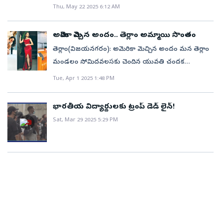
వినయ్‌కుమార్‌ పేర్కొన్నాడు.తమ్ముడిని మిస్సవుతున్న.. చిన్నప్పటి
కఠినంగా వ్యవహరిస్తున్నారు. ఆయన నిర్ణయాలతో అమెరికాలో
Thu, May 22 2025 6:12 AM
రోజులపాటు బాగానే ఉన్నారని తెలిపారు. తరువాత డబీరుద్దీన్‌
చెదిరిపోయాయి. ఈ క్రమంలోనే ‘అమెరికా వద్దంటే
నుంచి రాఖీ పండుగ అంటే ఎంతో ఇష్టం. ప్రస్తుతం డల్లాస్‌లో
ఉంటున్న భారతీయుల బెంబేలెత్తిపోతున్నారు. ఎవరిని ఎప్పుడు
కేవలం అమెరికా వెళ్లేందుకే ఫాతిమాను వివాహం చేసుకున్నట్లు
ఆగిపోనక్కర్లేదు మా దేశం రండి’ అంటున్నాయి ఎన్నో దేశాలు.
ఉండడం వల్ల తమ్ముడిని రాఖీ కట్టలేకపోతున్న. రెండేళ్ల క్రితం
వెళ్లగొడతారో తెలియక హడలిపోతున్నారు. అక్రమ
తెలియడంతో ఇద్దరి మధ్య తగాదాలు జరిగాయని తెలిపారు.
అమెరికా మెచ్చిన అందం.. తెర్లాం అమ్మాయి సొంతం
ఆ లిస్ట్‌లో జర్మనీ, కెనడా, యూకే, ఆస్ట్రేలియా, న్యూజిలాండ్,
రాఖీ పండుగ రోజు అక్కడే ఉండి తమ్ముడికి రాఖీ కట్టాను.
వలసదారుల పేరిట 300 మంది భారతీయులను ఇటీవల
దీంతో వెంటనే ఆమె భారతదేశానికి వచ్చి అతనిపై కేసులు వేసి
ఐర్లండ్, ఫ్రాన్స్, యూఏఈ (యునైటెడ్‌ అరబ్‌ ఎమిరేట్స్‌),
తెర్లాం(విజయనగరం): అమెరికా మెచ్చిన అందం మన తెర్లాం
ఈసారి రాఖీ పండుగ రోజు తమ్ముడిని ఎంతగానో మిస్‌
అమెరికా నుంచి వెనక్కి పంపించిన సంగతి తెలిసిందే.
చట్టపరంగా విడాకులు తీసుకున్నారని తెలిపారు. ఉద్యోగ నిమిత్తం
పోలండ్‌ ఇలా చాలా దేశాలు చక్కటి భవిష్యత్‌ కోసం
మండలం సోమిదవలసకు చెందిన యువతి చందక
అవుతున్నా. కానీ, నేను పంపే రాఖీ తమ్ముడికి అందాలనే
అమెరికాలోకి భారతీయులు అక్రమంగా అడుగుపెట్టడానికి
తిరిగి అమెరికాకు వెల్లిన ఫాతిమాను డబీరుద్దీన్‌ వేధింపులకు
ఎర్రతివాచీలు పరుస్తున్నాయి. ఏయే దేశాల్లో ఎలాంటి
సాయిసాత్విక(Sai Satwika) సొంతం. ఓ వైపు చదువు..
ఉద్దేశంతో నాలుగేళ్ల నుంచి కొరియర్‌ ద్వారా పంపుతున్న. ఆ
Tue, Apr 1 2025 1:48 PM
ఇండియన్‌ ట్రావెల్‌ ఏజెంట్లే ధనదాహమే కారణమని ట్రంప్‌
గురిచెయ్యడమే కాకుండా ఆమెపైనే తనను మోసం చేసి
పరిస్థితులు అనుకూలంగా ఉన్నాయో చూద్దాం విదేశీయులకు
మరోవైపు అందంతో అందరినీ ఆకర్షిస్తోంది. ఎమ్మెస్సీ
రోజు వీడియో కాల్‌లో తమ్ముడికి రాఖీ పండుగ శుభాకాంక్షలు
ప్రభుత్వం నిర్ణయానికొచ్చింది. అందుకే సదరు ట్రావెల్‌ ఏజెంట్లపై
అమెరికాకు తీసుకువచ్చిందిని అమెరికాలో తప్పుడు కేసులు
సైతం ప్రపంచంలోనే అత్యుత్తమ విద్యను, అది కూడా ప్రభుత్వ
చదువుకోసం అమెరికా(Dallas) వెళ్లిన యువతి డల్లాస్‌లో
చెబుతాను. – సౌమ్య, ఎన్‌ఆర్‌ఐ (డల్లాస్‌)
ఆంక్షలు విధించడానికి సిద్ధమవుతోంది. ‘‘అమెరికాకు
భారతీయ విద్యార్థులకు ట్రంప్ డెడ్ లైన్!
పెట్టాడని తెలిపారు. దీంతో అమెరికా చట్టం ప్రకారం ఆమెపై కేసు
విశ్వవిద్యాలయాలలో దాదాపు ఉచితంగా అందించే అరుదైన
తెలుగు అసోసియేషన్‌(Telugu Association) ఆధ్వర్యంలో
భారతీయులను అక్రమంగా పంపిస్తున్న ఏజెంట్లను గుర్తించే
Sat, Mar 29 2025 5:29 PM
నమోదు చేసి డబీరుద్దీన్‌కే భరణం ఇవ్వాలని చెప్పడంతో గత 10
దేశం జర్మనీ. ఇది కేవలం ఉన్నత ప్రమాణాలకు, ఆధునిక
మంగళవారం జరిగిన ‘మిస్‌ యూఎస్‌ఏ–2025’ పోటీల్లో
పనిలో మిషన్‌ ఇండియాకు సంబంధించిన కాన్సులర్‌ అఫైర్స్‌
సంవత్సరాల నుంచి ఫాతిమా ఉద్యోగం చేసుకుంటూ భరణం
పరిశోధనలకు ప్రసిద్ధి చెందడమే కాక, ప్రపంచంలోని అగ్రశ్రేణి
తలపడి తుదిపోటీలకు ఎంపిక కావడం తెర్లాం మండలం
అండ్‌ డిప్లొమాటిక్‌ సెక్యూరిటీ సర్వీసు సిబ్బంది
ఇస్తుందని ఆవేదన వ్యక్తం చేశారు. ఆమెపై కేసులు ఉండటంతో
సాంకేతిక, ఇంజనీరింగ్‌ కోర్సులకు కేంద్రంగా ఉంది. జర్మనీలోని
సోమిదవలస వాసుల్లో ఆనందం నింపింది. మే 25న జరగనున్న
నిమగ్నమయ్యారు. మానవ అక్రమ రవాణాపై కఠిన చర్యలు
ఇండియాకు రాలేని పరిస్థితి ఉందని అటు భరణం ఇవ్వలేక తన
ప్రభుత్వ యూనివర్సిటీల్లో చదివే అంతర్జాతీయ విద్యార్థులకు
ఫైనల్‌ పోటీల్లో తలపడనుంది. తను విజయం సాధించడానికి
తీసుకోవడం ఖాయం’’అని అమెరికా విదేశాంగ శాఖ ఒక
పింఛన్‌ డబ్బులు కూడా పంపించాల్సి వస్తుందని గులాం అఫ్జల్‌
సాధారణంగా ట్యూషన్‌ ఫీజులుండవు. కొన్ని విశ్వవిద్యాలయాల్లో
భారతీయులంతా తనకు ఓటు వేయాలని సోషల్‌ మీడియా
ప్రకటనలో వెల్లడించింది. అక్రమాలకు పాల్పడుతున్న ఇండియన్‌
తెలిపారు. కేంద్ర, రాష్ట్ర ప్రభుత్వాలు స్పందించి తన కుమార్తెను
కేవలం సెమిస్టర్‌ కాంట్రిబ్యూషన్‌ లేదా అడ్మినిస్ట్రేటివ్‌ ఫీజు మాత్రమే
వేదికగా విజ్ఞప్తిచేస్తోంది. సాయిసాత్విక తండ్రి చందక
ట్రావెల్‌ ఏజెన్సీల యజమానులు, ప్రతినిధులపై వీసా ఆంక్షలు
భారత్‌కు రప్పించాలని, అలానే డబీరుద్దీన్‌పై కూడా ఇక్కడ తన
ఉంటుంది. విద్యార్థులు తమ చదువుపై ప్రభావం పడకుండా
సూర్యకుమార్‌ మెకానికల్‌ ఇంజినీరు కాగా, తల్లి సబిత రేషన్‌
విధించడానికి చర్యలు చేపట్టామని స్పష్టంచేసింది. ఉద్దేశపూర్వకంగా
కూతురు పెట్టిన కేసులు ఉన్నందున అతన్ని కూడా ఇండియాకు
ఉండేందుకు ఏడాదికి గరిష్ఠంగా 140 పూర్తి రోజులు లేదా 280
డీలర్‌. ఆమె ప్రాథమిక విద్యాభ్యాసం రాజాంలోని సెంట్‌ఆన్స్‌