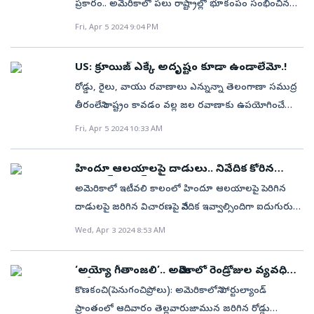
ప్రకారం.. అమెరికాలో పలు రాష్ట్రాల్లో భూకంపం సంభించినట్లు
ఉండగా, టెక్సాస్‌ 1.5 లక్షలు, న్యూజెర్సీ 1.1 లక్షలు, ఇల్లినాయిస్‌
ఆమె జన్మించారు. 1991–94 మధ్య ఆమె హైదరాబాద్‌లోని
తెలుస్తోంది. న్యూయార్క్ నగరం స్థానిక కాలమానం ప్రకారం
83 వేలు, వర్జీనియా 78 వేలు, జార్జియా 52 వేల మంది ఉన్నారని
Fri, Apr 5 2024 9:04 PM
ఉస్మానియా వర్సిటీలో సైకాలజీ, పొలిటికల్‌ సైన్స్‌ సబ్జెక్టులతో బీఏ
ఉదయం 10.30 గంటలకు 4.8 తీవ్రతతో భూకంపం
నివేదికలు చెబుతున్నాయి.హిందీ, గుజరాతీ, తరువాతి స్థానంలో
పూర్తి చేశారు. అనంతరం అమెరికాలోని బోస్టన్‌
సంభించింది. పొరుగున ఉన్న న్యూజెర్సీ సైతం భూకంపం
తెలుగు.. అమెరికాలో మాట్లాడే భారతీయ భాషల్లో అత్యధికంగా
విశ్వవిద్యాలయంలో రిలేషన్స్‌ అండ్‌ ఇంటర్నేషనల్‌
US: క్రూయిజ్‌ ఎక్కే అదృష్టం కూడా ఉండాలేమో.!
భారీన పడిందని పలు వెలుగులోకి రాగా..భూకంపం ప్రభావం ఏ
హిందీ మొదటి స్థానంలో ఉండగా, రెండో స్థానంలో గుజరాతీ,
కమ్యూనికేషన్స్‌లో మాస్టర్స్‌ డిగ్రీ చేశారు. శాంటాక్లారా వర్సిటీ
రోడ్డు, రైలు, వాయు రవాణాలు ఎన్నున్నా తెలంగాణా సముద్ర
మేరకు చూపందనే విషయాలు వెలుగులోకి రావాల్సి ఉంది.
మూడో స్థానంలో తెలుగు ప్రజలు ఉన్నారు. అమెరికాలో
నుంచి లా పట్టాను పొందారు. కాలిఫోర్నియాలోని డిపార్ట్‌మెంట్‌
తీరంలేని రాష్ట్రం కావడం వల్ల జల రవాణాకు ఉపయోగించే
బ్రూక్లిన్‌లోని భవనాలు కంపించాయని ఏఎఫ్‌పీ మీడియా ప్రతినిధి
సుమారు 350 విదేశీ భాషలు వాడుకలో ఉండగా అందులో
ఆఫ్‌ హెల్త్‌ కేర్‌ సర్వీసెస్‌ అటారీ్నగా, గవర్నర్‌ కార్యాలయం
ఓషన్ లైనర్స్, విహార యాత్రలకు వాడే క్రూయిజ్ షిప్లు ఇక్కడి
Fri, Apr 5 2024 10:33 AM
నివేదించారు. భూకంపం వచ్చిన సమయంలో న్యూయార్క్‌లో
తెలుగు భాష 11 స్థానంలో నిలిచింది. దీన్ని బట్టి అమెరికాలో
అత్యవసర సేవల విభాగంలో పనిచేశారు. జయ బాడిగ
వాళ్లకు కొత్త. అయితే మన దేశంలో విస్తారమైన తీర ప్రాంతం
ఐక్యరాజ్యసమితి ప్రధాన కార్యాలయంలో గాజాలో పరిస్థితిపై
తెలుగు ప్రజల సంఖ్యా ప్రభావం ఎంత వేగంగా పెరుగుతోందో
మంగళవారం న్యాయమూర్తిగా ప్రమాణ స్వీకారం చేశారు. ఆమె
ఉంది. ముఖ్యంగా ముంబై , గోవా, విశాఖ, లక్ష్యదీప్, కేరళ,
భద్రతా మండలి సమావేశం నిర్వహిస్తుంది. ప్రకంపనలతో
హిందూ ఆలయాలపై దాడులు.. నివేదిక కోరిన
స్పష్టం చేస్తోంది. ఏటా 60 వేల నుంచి 70 వేల మంది
తండ్రి బాడిగ రామకృష్ణ 2004–09 వరకు మచిలీపట్నం ఎంపీ
అండమాన్, కొచ్చి, మాల్ దీవ్ జలాల్లో క్రూయిజ్‌లు
యూఎస్‌ కాంగ్రెస్‌ సభ్యులు!
సమావేశాన్ని తాత్కాలికంగా నిలిపివేసింది. Notable quake,
విద్యార్థులు అమెరికా వస్తున్నారని ఉత్తర అమెరికా తెలుగు భాషా
అమెరికాలో ఇటీవలి కాలంలో హిందూ ఆలయాలపై పెరిగిన
(కాంగ్రెస్‌)గా పనిచేశారు. గర్వకారణంగా ఉంది నాతో పాటు మా
సందర్శకులతో రౌండ్ ట్రిప్లు చేస్తూ మన పర్యాటక పరిశ్రమలో
preliminary info: M 4.8 - 7 km N of Whitehouse
సంఘం మాజీ ప్రతినిధి ఒకరు పేర్కొన్నారు. వీరితో పాటు దాదాపు
దాడులపై జరిగిన విచారణపై నివేదిక ఇవ్వాల్సిందిగా ఐదుగురు
కుటుంబ సభ్యులందరికీ గర్వకారణంగా ఉంది. అంతేకాకుండా
ప్రధానపాత్ర వహిస్తున్నాయి. క్రూయిజ్ అనగానే మనకు జ్ఞాపకం
Station, New Jersey https://t.co/DuTYZ1kb4X —
10 వేల మంది హెచ్‌1బి వీసా హోల్డర్లు ఉంటున్నారు. ఇందులో
యూఎస్ కాంగ్రెస్ సభ్యులు అమెరికా న్యాయ శాఖకు లేఖ
తెలుగువారందరు గర్వపడేలా నా కుమార్తె జయ ఘనకీర్తి
Wed, Apr 3 2024 8:53 AM
వచ్చేది ‘ టైటానిక్ ’ . 1912 నాటి ఈ అతిపెద్ద ప్రయాణికుల నౌక
USGS Earthquakes (@USGS_Quakes) April 5, 2024
80 శాతం మంది తెలుగు సంఘంలో సభ్యత్వం నమోదు
రాశారు. దేశవ్యాప్తంగా ప్రార్ధన స్థలాల వద్ద విధ్వంసకర చర్యల
సాధించటం ఎంతో సంతోషంగా ఉంది. ఆమె ఎంతో కష్టపడి ఈ
తన మొదటి ప్రయాణంలోనే ఏప్రిల్ 14 న ప్రమాదవశాత్తు ఒక
ఫిలడెల్ఫియా నుండి న్యూయార్క్ వరకు తూర్పు వైపు లాంగ్
చేసుకుంటున్నారని ఆయన తెలిపారు.
పెరుగుదల ఆందోళన కలిగిస్తున్నదని వారు ఆ లేఖలో
స్థాయికి చేరుకున్నారు. తెలుగువారందరు గరి్వంచే విధంగా
మంచుకొండను ఢీకొని సముద్రంలో మునిగిపోవడం,
‘అయ్యో గీతాంజలి’.. అమెరికాలో రెండ్రోజుల వ్యవధిలో
ఐలాండ్ వరకు భూకంపం సంభవించినట్లు నెటిజన్లు
పేర్కొన్నారు. ఈ లేఖను యూఎస్‌ కాంగ్రెస్‌ సభ్యులు ప్రమీలా
తల్లీకూతుళ్ల మృతి
పనిచేస్తానని జయ చెప్పింది. – బాడిగ రామకృష్ణ, మాజీ ఎంపీ
అందులోనున్న 1500కు పైగా ప్రయాణికులు, సిబ్బంది
కొణకంచి(పెనుగంచిప్రోలు): అమెరికాలోని పోర్టుల్యాండ్‌
ట్వీట్‌లు,పోస్ట్‌లు పెడుతున్నారు. #WATCH : Streamer
జయపాల్, రో ఖన్నా, రాజా కృష్ణమూర్తి, శ్రీతానేదార్, అమీ
చనిపోవడం అదో పెద్ద చరిత్ర. ఈ నేపథ్యంతో జేమ్స్ కామెరాన్
ప్రాంతంలో ఆదివారం తెల్లవారుజామున జరిగిన రోడ్డు