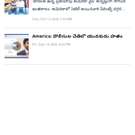
‘టాలెంట్‌ ఉన్న ప్రతిచూపు అమెరికా వైపే’ అన్నట్లుగా సాగింది
మన్ననలు పొందుతున్నాడు. ఈనెల 30న చిన్నశంకరంపేట
ఇంతకాలం. అమెరికాలో సెటిల్‌ అయినవారి పేరెంట్స్‌ దగ్గర
సర్పంచ్‌ స్థానానికి నామినేషన్‌ వేసేందుకు సమాయత్తం
నుంచి అమెరికన్‌ కంపెనీల్లో పనిచేసే ఉద్యోగులు వరకు ప్రతి
అవుతున్నాడు.
Sun, Oct 12 2025 7:33 AM
ఒక్కరూ అమెరికా కాలమానానికి అనుగుణంగా నడుచుకోవడం
పరిపాటి అయిపోయింది! కాని, అమెరికా తీరు మార్చింది.
America: పోలీసుల చేతిలో యువకుడు హతం
పొమ్మనకుండానే ఇండియన్స్‌కు పొగబెడుతోంది.చదువు,
Fri, Sep 19 2025 4:03 PM
ఉద్యోగం, స్థిరనివాసం కోసం అమెరికా చేరుకోవడమనేది
చాలామంది భారతీయుల కల! అందుకోసం ఎంత కష్టమైనా
పడడానికి సిద్ధంగా ఉంటారు. కాని, అపారమైన ఆశలతో అమెరికా
వైపు చూస్తున్న లక్షలాది మంది భారతీయుల కలలు ఇప్పుడు
కరిగిపోతున్నాయి. దీనికి, అమెరికా ప్రభుత్వం ప్రవేశపెట్టిన కఠిన
నిబంధనలే కారణం! ఎన్నో ఏళ్లుగా ఇండియా–అమెరికాల మధ్య
కొనసాగుతున్న బలమైన అనుబంధం ఇప్పుడు మెల్లమెల్లగా
బీటలువారుతోంది. ఈ బంధానికి ప్రధాన వారధి అయిన
విద్యారంగంపై కూడా ఇది తీవ్ర ప్రభావం చూపెడుతోంది. ఈ
పరిస్థితుల్లో, విదేశీ విద్య కోసం అమెరికా తప్పితే మరో మార్గమే
లేదా? మరో దేశమే లేదా?! అంటే ప్రపంచవ్యాప్తంగా
భారతీయులకు పలు అభివృద్ధి చెందిన దేశాల నుంచి సాదర