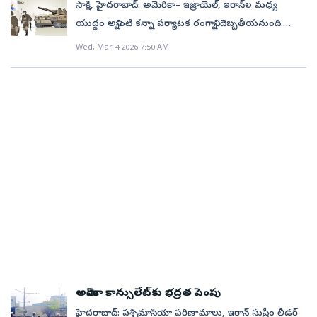
రోడ్డు ప్రమాదంలో మృతిచెందడంతో తల్లిదండ్రులు
సాక్షి, హైదరాబాద్‌: అమెరికా– ఇజ్రాయెల్, ఇరాన్‌ల మధ్య
ఉన్న 'డ్యూరేషన్ ఆఫ్ స్టేటస్' విధానాన్ని రద్దు చేసి, గరిష్టంగా
తెలుసుకుందాం.అమెరికాలో స్వేచ్ఛ - భారతదేశంలో
కన్నీరుమున్నీరుగా రోదిస్తున్నారు.
యుద్ధం అన్నింటి కన్నా పర్యాటక రంగాన్ని దెబ్బతీయనుంది.
నాలుగేళ్ల నిర్ణీత కాలపరిమితిని (ఫిక్స్‌డ్ టెన్యూర్)
బాధ్యతఅమెరికాలో వ్యక్తిగత స్వేచ్ఛకు చాలా ప్రాధాన్యం
సమ్మర్‌ టూర్లపై ప్రభావం పడుతుందని ట్రావెల్‌ ఆపరేటర్లు
ప్రవేశపెట్టనున్నారు. దీనివల్ల చదువు పూర్తయిన తర్వాత ప్రతిసారీ
Wed, Mar 4 2026 7:50 AM
ఉంటుంది. ప్రతి వ్యక్తి తన జీవితాన్ని తన ఇష్టానుసారం
అంటున్నారు. వేసవిలో మన దేశంలో పాఠశాలలకు సుదీర్ఘ
వీసా పొడిగింపునకు దరఖాస్తు చేసుకోవాల్సి ఉంటుంది.
తీర్చిదిద్దుకోవాలని భావిస్తారు. ఉద్యోగం వదిలేయడం కూడా ఒక
సెలవులు ఇస్తారు కాబట్టి కుటుంబ సమేత విహారాల లీజర్‌
అంతేకాకుండా, హెచ్-4 వీసాదారుల వర్క్ పర్మిట్ (ఈఏడీ)
వ్యక్తిగత నిర్ణయం. ఎవరూ దానిని తప్పుగా చూడరు. ఒకరు తమ
ట్రావెల్‌కు ఇది సరైన సమయంగా పర్యా టక ప్రేమికులు
ఆటోమేటిక్ ఎక్స్‌టెన్షన్‌ను నిలిపివేయనున్నారు. దీనివల్ల దాదాపు లక్ష
ఆసక్తి కోసం, కొత్త వ్యాపారం కోసం లేదా కొంత విశ్రాంతి కోసం
భావిస్తారు. కొత్త జంటల హనీమూన్స్‌కు కూడా ఇది సీజన్‌
మంది భారతీయులు ఉపాధి కోల్పోయే ప్రమాదం పొంచి ఉంది.
ఉద్యోగాన్ని వదిలేయడం అక్కడ సాధారణం.కానీ.. భారతదేశంలో
లాంటిదే. ఇప్పటికే చాలా మంది తమ ట్రావెల్‌ ప్లాన్స్‌ను
పరిస్థితి భిన్నంగా ఉంటుంది. ఇక్కడ కుటుంబం, సమాజం
అమలులోకి పెట్టారు. విదేశాలకు, సుదూర ప్రాంతాలకు
చాలా ముఖ్యమైనవి. ఒక వ్యక్తి ఉద్యోగం అతని వ్యక్తిగత
వెళ్లేవారు నెలల ముందుగానే ప్రయాణ టికెట్లతో పాటు ఇతరత్రా
విషయం మాత్రమే కాదు, కుటుంబ గౌరవం, భవిష్యత్తు, ఆర్థిక
బుకింగ్స్‌ కూడా చేసుకున్నారు. రద్దులు, వాయిదాలు మొదలు..
స్థితితో కూడా అనుసంధానమై ఉంటుంది. కాబట్టి ఉద్యోగం
విమానయాన సంస్థలు పశ్చిమాసియాకు సేవలు నిలిపివేశాయి
వదిలేయడం అంటే కుటుంబంతో చర్చించి తీసుకునే
లేదా దారి మళ్లించాయి, ఇది గల్ఫ్‌ వెళ్లేవారికి మాత్రమే కాక
నిర్ణయం.ఆర్థిక భద్రతఅమెరికాలో నిరుద్యోగ భృతి, సామాజిక
దుబాయ్‌ వంటి ప్రధాన కేంద్రాల ద్వారా అమెరికా వెళ్లేవారిని
భద్రత, క్రెడిట్ సిస్టమ్ వంటి సౌకర్యాలు ఉంటాయి. అందువల్ల
ప్రభావితం చేసింది. ప్రస్తుతం ప్రణాళికలను వాయిదా
ఉద్యోగం పోయినా లేదా వదిలేసినా కొంత భద్రత ఉంటుంది.
వేసుకోవాలని నిర్ణయించుకున్నారని మేక్‌ మై ట్రిప్‌ ప్రతినిధి ఒకరు
కాబట్టి కొంత సమయంలో వారు మళ్లీ కొత్త అవకాశాలను
అమెరికా కాన్సులేట్‌కు భద్రత పెంపు
తెలిపారు. కాగా..‘సాధారణ పరిస్థితుల్లో.. పాఠశాల సెలవులు
పొందటానికి కొంత సమయం తీసుకుంటారు. నమ్మకంతో
హైదరాబాద్‌: పశ్చిమాసియా పరిణామాలు, ఇరాన్‌ సుప్రీం లీడర్‌