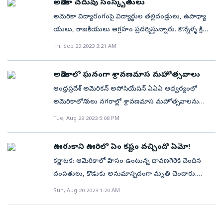
ఆమె పనిచేశారు. 1991లో ఫారిన్ సర్వీస్‌లో చేరిన లఖ్దీర్‌.. సౌదీ
అమెరికా చదువు సంస్కృతులు
గోపాలపురంలో ఉన్న సరోజినీదేవి రోడ్‌లోని జీఆర్‌ కన్వెన్షన్‌
నిర్వహించాలని నిర్ణయించారు. అందుకే ప్రతిసారీ నవంబర్‌ 7 లోపే
అరేబియాలోని అమెరికా ఎంబసీలో మొదట పనిచేశారు. మారిటైమ్
అమెరికా విద్యారంగంపై విద్యార్థుల తల్లిదండ్రులు, ఉపాధ్యా
యజమాని రాజేష్‌ వ్యవహారమిది. ఈ దారుణంలో పాలు
అధ్యక్ష ఎన్నికల పోలింగ్‌ జరగడం చూస్తున్నాం. ఇండియాలో
ఆగ్నేయాసియా వ్యవహారాల కార్యాలయానికి డైరెక్టర్‌గా కూడా
యులు, రాజకీయులు ఆగ్రహం ప్రదర్శిస్తున్నారు. కొన్నేళ్ళ క్రితం
పంచుకున్న అతడి భార్య, డ్రైవర్, ఇద్దరు బిహారీలతో పాటు
రాజ్యాంగం అమలులోకి వచ్చిన రెండేళ్లకే ఎన్నిక ప్రజాస్వామ్యం..
పనిచేశారు. ఆమె కెరీర్ ప్రారంభంలో, తూర్పు ఆసియా పసిఫిక్
వరకు పాఠశాలల నిర్వహణ అద్భుతంగా ఉండేది. యువ
Fri, Sep 29 2023 3:21 AM
రాజేష్‌ను గోపాలపురం పోలీసులు అదుపులోకి తీసుకుని
అమెరికాలో రాజ్యాంగ రచన పూర్తయి, మొదటి సాధారణ
వ్యవహారాల బ్యూరోలో తైవాన్ కోఆర్డినేషన్ స్టాఫ్‌కు డిప్యూటీ
ఉపాధ్యాయులు విద్యార్థుల తల్లిదండ్రులతో చనువుగా
విచారణ చేస్తున్నారు. విశ్వసనీయ సమాచారం ప్రకారం
ఎన్నికలు జరిపించడానికి పుష్కర కాలం పట్టింది. కానీ, ఇండియాలో
కోఆర్డినేటర్‌గా పనిచేశారు. భారతీయ తండ్రి, అమెరికన్ తల్లికి
ప్రవర్తించే వారు. పిల్లల విషయాలను చర్చించడానికి ఒక
వివరాలు ఇలా ఉన్నాయి. పౌరసత్వం రావడంతో విక్రయాలు...
అమెరికాలో ఘనంగా శ్రావణమాస మహోత్సవాలు
భారత రాజ్యాంగం అమలులోకి వచ్చిన (1950 జనవరి) నాటి
జన్మించిన లఖ్ధీర్.. హార్వర్డ్ కళాశాల నుంచి బీఏ, నేషనల్ వార్
రోజయినా వారితో గడిపేవారు. నేటి విద్యార్థులు, యువత అతి
పద్మారావునగర్‌కు చెందిన జి.అంజిరెడ్డి (71) గతంలో సినీ
నుంచి రెండేళ్లలోపే అంటే 1951 అక్టోబర్‌ 25న తొలి సార్వత్రిక
ఆంధ్రప్రదేశ్‌ అమెరికన్‌ అసోసియేషన్‌ ఏఏఏ ఆధ్వర్యంలో
కళాశాల నుంచి ఎమ్‌ఎస్‌ పట్టా పొందారు. చైనీస్,
తక్కువ సమయంలో ఊహించని, తీవ్రమయిన మార్పులకు
నిర్మాతగా పనిచేశారు. ఈయనకు ఇద్దరు కుమారులు, కుమార్తె
ఎన్నికల ప్రక్రియ మొదలైంది. 1952 ఫిబ్రవరి 21న ముగిసింది. నాటి
అమెరికాలోని పలు నగరాల్లో శ్రావణమాస మహోత్సవాలను
ఇండోనేషియాతో సహా పలు భాషలపై ఆమెకు పట్టు ఉంది. ఇదీ
గురవుతున్నారు. యుక్త వయసులోకి ప్రవేశిస్తున్న వీరు జ్ఞానాన్ని
ఉన్నారు. ఓ కుమారుడు మోకిలాలో ఉంటుండగా.. మరో
పరిస్థితులు, విస్తృతమైన ఎన్నికల నిర్వహణ అనుభవం
వైభవంగా నిర్వహించారు. అమెరికాలో వివిధ ప్రాంతాలకు చెందిన
చదవండి: శ్రీలంక ప్ర‌భుత్వం కీల‌క నిర్ణ‌యం.. భార‌త్‌తో స‌హా ఏడు
Tue, Aug 29 2023 5:08 PM
గ్రహించటానికి పెనుగు లాడుతున్నారు. పాఠశాలలకూ
కుమారుడు, కుమార్తె విదేశాల్లో ఉంటున్నారు. ఇటీవలే
లేకపోవడంతో ప్రథమ సాధారణ ఎన్నికలకు దాదాపు నాలుగు
వారు తమ తమ పండుగలను వేడుకలను వైభవంగా
దేశాల‌కు ఉచిత వీసాలు
సమస్యలున్నాయి. విపరీతంగా సాగదీయ బడిన ప్రతిష్ఠాత్మక
అంజిరెడ్డితో పాటు ఆయన భార్యకు అమెరికా పౌరసత్వాలు
నెలల కాలం అవసరమైంది. ఇప్పుడేమో ఎన్నికలు ప్రశాంతంగా,
నిర్వహించుకుంటున్న తరుణంలో ఆంధ్రప్రదేశ్‌ అమెరికన్‌
పునర్నిర్మాణ పథకం, ఆశించిన స్థాయిని అందు కోలేని దూరవిద్య,
ఊరుకాని ఊరిలో ఏం కష్టం వచ్చిందో ఏమో!
వచ్చాయి. దీంతో అక్కడే స్థిరపడాలని భావించిన ఆయన
సాఫీగా జరగడం కోసం నెల రోజుల సమయం పడుతోంది.
అసోసియేషన్‌ కూడా తమ ప్రాంత వైభోగాన్ని, పండుగలను
కరోన మహమ్మారి కాలపు అలవాట్ల నుండి బయటపడలేని
కర్ణాటక: ఆమెరికాలో నివాసం ఉంటున్న దావణగెరెకి చెందిన
నగరంలోని తన స్థిరాస్తులు విక్రయించాలని నిర్ణయించారు. అంజిరెడ్డి
2019 పార్లమెంటు ఎన్నికల ప్రక్రియ పూర్తిచేయడానికి నెలపైన వారం
అందరితో కలిసి నిర్వహించుకునేందుకు ఏర్పాట్లు చేసింది. ఏఏఏ
దుఃస్థితి అందులో కొన్ని. విద్యాలయాల వద్ద మత్తుపదార్థాలు,
దంపతులు, కొడుకు అనుమాస్పదంగా మృతి చెందారు.
నిర్మాతగా ఉండగా సీనియర్‌ ఫొటోగ్రాఫర్‌గా పని చేసిన రవి కాట్రగడ్డతో
రోజుల సమయం అవసరమైంది. ఈ రెండు గొప్ప ప్రజాస్వామ్య
డెలావేర్‌ ఆధ్వర్యంలో సామూహిక వరలక్ష్మీ వ్రతం,
మాదకద్రవ్యాల అమ్మకాలు మరో తీవ్ర సమస్య. బాంబుల,
దావణగెరె జిల్లా జగళూరు తాలూకా హలేకల్లు గ్రామానికి చెందిన
ఇప్పటికీ స్నేహం కొనసాగుతోంది. ఈ నేపథ్యంలోనే అంజిరెడ్డి
Sun, Aug 20 2023 1:20 AM
దేశాలకు సంబంధించిన మరో ఆసక్తికర విషయం విషయం
కుంకుమపూజను ఘనంగా నిర్వహించారు. డెలావేర్‌లోని మిడిల్‌
తుపాకుల ఉపయోగ సంస్కృతి సకారాత్మక నిర్ణయా లకు
యోగేశ్‌ హొన్నాళ (37), ప్రతిభా (35), వారి కొడుకు యశ్‌ (6)
తన ఆస్తుల విక్రయం విషయం ఆయనకు ఎనిమిది నెలల క్రితం
ఓటర్ల నమోదు ప్రక్రియ. ఇండియాతో పోల్చితే పోలింగ్‌ శాతం
టౌన్‌లోని జరిగిన ఈ కార్యక్రమంలో ప్రవాసులు అధిక సంఖ్యలో
అడ్డుతగులుతున్నాయి. మహమ్మారి కాలంలో కోల్పోయిన
అమెరికాలోని మేరీల్యాండ్‌లోని బాల్టిమోర్‌ నగరంలో నివసిస్తున్నారు.
చెప్పి అమెరికా వెళ్లారు. రవి ఈ అంశాన్ని రియల్టర్లతో కూడిన
బాగా తక్కువ ఉండే అమెరికాలో పోలింగ్‌ రోజు కూడా పొద్దున్నే
పాల్గొని విజయవంతం చేశారు. పూజ కార్యక్రమాలతో పాటు