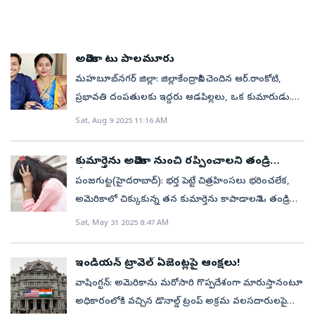
ఆహ్వానాలు అందుతున్నాయి.క్రమంగా అమెరికాకే కాదు జర్మనీ,
కెనడా యూకే వంటి దేశాలకు ఇండియా నుంచి వెళ్తున్న వారి
సంఖ్య పెరుగుతూ వస్తోంది. అమెరికాకు బ్రేక్స్‌ పడుతున్న
అమెరికా టు పాలమూరు
తరుణంలో భారత యువత తమ విదేశీ ప్రయాణాల గమ్యాలను
మహబూబ్‌నగర్ జిల్లా: జిల్లాకేంద్రానికి చెందిన ఆర్‌.రాంకోటి,
మార్చుకుంటూదూసుకుని పోతున్నారు. ఏటా విదేశాలకు వెళ్లే
ప్రభావతి దంపతులకు ఇద్దరు ఆడపిల్లలు, ఒక కుమారుడు.
మన విద్యార్థులు హెచ్‌–1బీ వీసా అనేది అమెరికా– తమ
వీరిలో పెద్ద అమ్మాయి సౌమ్య పెళ్లి అనంతరం గత ఐదేళ్ల నుంచి
Sat, Aug 9 2025 11:16 AM
దేశంలో ప్రత్యేక నైపుణ్యంతో నిర్వహించే ఉద్యోగాల కోసం– విదేశీ
అమెరికాలో ఉంటున్నారు. మూడేళ్లు చికాగోలో ఉండగా రెండేళ్ల
నిపుణులకు ఇచ్చే ఒక వలస వీసా! ముఖ్యంగా సైన్స్‌, టెక్నాలజీ,
నుంచి డల్లాస్‌లో ఉంటున్నారు. చెల్లి, తమ్ముడితో కలిసి ప్రతి
కుమార్తెను అమెరికా నుంచి రప్పించాలని తండ్రి
ఇంజనీరింగ్, మేనేజ్‌మెంట్‌ (స్టెమ్‌) రంగాల్లో అమెరికాకు చెందిన
రాఖీ పండుగను ఎంతో ఆనందోత్సవాల మధ్య
వేడుకోలు
పంజగుట్ట(హైదరాబాద్): భర్త పెట్టే చిత్రహింసలు భరించలేక,
నిపుణుల కొరతను తీర్చుకోవడానికి ఈ వీసాను 1990లో నాటి
జరుపుకొనేవారు. అయితే ఇప్పుడున్న సాంకేతిక రోజుల్లో డల్లాస్‌
అమెరికాలో చిక్కుకున్న తన కుమార్తెను కాపాడాలని ఓ తండ్రి
అమెరికా ప్రభుత్వం ఇమ్మిగ్రేషన్‌ యాక్ట్‌ ద్వారా ప్రవేశపెట్టింది.
నుంచి కొరియర్‌ ద్వారా తమ్ముడికి రాఖీ పంపిస్తోంది.
వేడుకుంటున్నారు. శుక్రవారం సోమాజిగూడ ప్రెస్‌క్లబ్‌లో
దీనివల్ల అమెరికన్‌ కంపెనీలు తమ వ్యాపారాలను
Sat, May 31 2025 8:47 AM
వినయ్‌కుమార్‌ అక్క సౌమ్య పంపిన రాఖీతోపాటు మరో సోదరి
ఏర్పాటు చేసిన విలేకరుల సమావేశంలో బాధితుడు గులాం
విస్తరించుకోడానికి ప్రపంచవ్యాప్తంగా ఉన్న ప్రతిభావంతులను
విష్ణుప్రియతో రాఖీ కట్టించుకొని పండుగను సంతోషంగా
అఫ్జల్, న్యాయవాది విజయ్‌కుమార్‌ మాట్లాడుతూ... తన
నియమించుకోగలిగాయి. ఇది అమెరికా ఆర్థిక వృద్ధికి, సాంకేతిక
జరుపుకొంటున్నాడు. అయితే ఈసారి నాలుగు రోజుల ముందే
ఇండియన్‌ ట్రావెల్‌ ఏజెంట్లపై ఆంక్షలు!
కూతురు ఫాతిమా హస్నాకు 2007లో గుల్బర్గాకు చెందిన
ఆవిష్కరణలకు ఎంతో తోడ్పడింది! ఇప్పటి వరకూ హెచ్‌–1బీ
డల్లాస్‌ నుంచి రాఖీ వచ్చిందని, పండుగ రోజు వీడియో కాల్‌
వాషింగ్టన్‌: అమెరికాను మరోసారి గొప్పదేశంగా మారుస్తానంటూ
డబీరుద్దీన్‌ అనే డాక్టర్‌తో వివాహం జరిగిందన్నారు. వివాహం
వీసాలు పొందినవారిలో భారతీయులే అత్యధిక సంఖ్యలో
ద్వారా అక్కతో మాట్లాడుతూ రాఖీ పండుగను జరుపుకొంటానని
అధికారంలోకి వచ్చిన డొనాల్డ్‌ ట్రంప్‌ అక్రమ వలసదారులపై
అయిన తరువాత అమెరికాకు వెళ్లిపోయి అక్కడ 58
ఉన్నారు. అయితే ట్రంప్‌ నిర్ణయంతో ఎందరో భారతీయుల కలలు