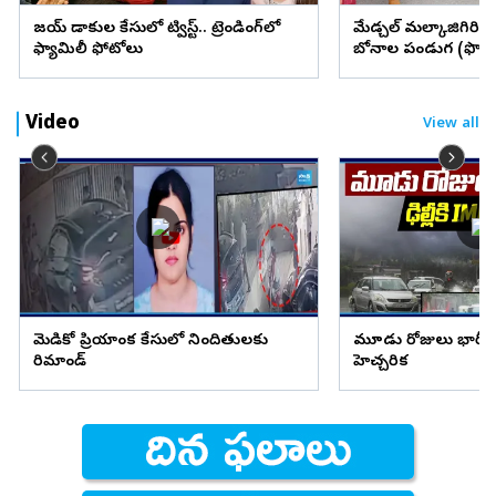
విజయ్ విడాకుల కేసులో ట్విస్ట్.. ట్రెండింగ్‌లో
మేడ్చల్ మల్కాజిగిరి జిల్
ఫ్యామిలీ ఫోటోలు
బోనాల పండుగ (ఫొటో
Video
View all
మెడికో ప్రియాంక కేసులో నిందితులకు
మూడు రోజులు భారీ వ
రిమాండ్
హెచ్చరిక