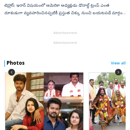
టెహ్రాన్‌: ఇరాన్ విషయంలో అమెరికా అధ్యక్షుడు డొనాల్డ్ ట్రంప్ ఎంత
దూకుడుగా వ్యవహరించినప్పటికీ ప్రస్తుత చిక్కు నుంచి బయటపడే మార్గం
కనుక్కోలేకపోతున్నారు. ఇరాన్‌పై ట్రంప్‌ దాడులు చేయిస్తున్నప్పటికీ, ఇప్పటి...
Advertisement
Advertisement
Photos
View all