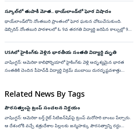
వెళ్లింది.అంత...
స్కూల్‌లో తుపాకీ మోత.. థాయ్‌లాండ్‌లో ఘోర విషాదం
థాయ్‌లాండ్‌లోని నోంతబురి ప్రాంతంలో ఘోర ఘటన చోటుచేసుకుంది.
డెబ్సిరిన్‌ నోంతబురి పాఠశాలలో ఓ 9వ తరగతి విద్యార్థి జరిపిన కాల్పుల్లో 9
మంది ప్రాణాలు కోల్పోయారు. మరో 15 మందికి గాయాలయ్యాయి. మృతుల్లో
ముగ్గురు...
USAలో హైకింగ్‌కు వెళ్లిన భారతీయ సంతతి విద్యార్థి మృతి
వాషింగ్టన్: అమెరికా కాలిఫోర్నియాలో హైకింగ్‌కు వెళ్లి అదృశ్యమైన భారత
సంతతికి చెందిన పీహెచ్‌డీ విద్యార్థి విక్రమ్ ముబాయి దురదృష్టవశాత్తు
మృతిచెందారు. ఆయన మృతదేహాన్ని ఇన్యో నేషనల్ ఫారెస్ట్ ప్రాంతంలో
అధిక...
Related News By Tags
పౌరసత్వంపై ట్రంప్ సంచలన నిర్ణయం
వాషింగ్టన్‌: అమెరికా బర్త్‌ రైట్‌ సిటిజన్‌షిప్‌పై ట్రంప్‌ మరోసారి బాంబు పేల్చారు.
ఆ దేశంలోకి వచ్చే శత్రుదేశాల పిల్లలకు జన్మహక్కు పౌరసత్వాన్ని రద్దు
చేస్తున్నట్లు వెల్లడించారు. అమెరికాలో జన్మించడంతో వచ...