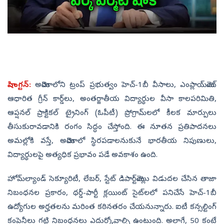
వాషింగ్టన్‌:
అమెరికాలోని ట్రంప్ ప్రభుత్వం హెచ్-1బీ వీసాలు, ఎంప్లాయ్‌మెంట్
ఆధారిత గ్రీన్ కార్డ్‌లు, అంతర్జాతీయ విద్యార్థుల వీసా కాలపరిమితి,
ఆప్షనల్ ప్రాక్టికల్ ట్రైనింగ్ (ఓపీటీ) ప్రోగ్రామ్‌లలో కీలక మార్పులు
తీసుకురావడానికి రంగం సిద్ధం చేస్తోంది. ఈ నూతన ప్రతిపాదనలు
అమల్లోకి వస్తే, అమెరికాలో స్థిరపడాలనుకునే భారతీయ నిపుణులు,
విద్యార్థులపై అత్యధిక ప్రభావం పడే అవకాశం ఉంది.
హోమ్‌ల్యాండ్ సెక్యూరిటీ, లేబర్, స్టేట్ డిపార్ట్‌మెంట్లు విడుదల చేసిన తాజా
నిబంధనల ప్రకారం, థర్డ్-పార్టీ క్లయింట్ సైట్‌లలో పనిచేసే హెచ్-1బీ
ఉద్యోగుల అర్హతలను మరింత కఠినతరం చేయనున్నారు. ఐటీ కన్సల్టింగ్
కంపెనీలు గట్టి నిబంధనలు ఎదుర్కోవాల్సి ఉంటుంది. అలాగే, 50 కంటే