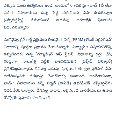
ఎక్కువ మంది ఉద్యోగులు ఉండి, అందులో సగానికి పైగా హెచ్-1బీ లేదా
ఎల్-1 వీసాదారులు ఉన్న పెద్ద కంపెనీలకు వీసా పొడిగింపుల
(ఎక్స్‌టెన్షన్స్) సమయంలో అదనపు బయోమెట్రిక్ ఫీజులను
విధించనున్నారు.
మరోవైపు, గ్రీన్ కార్డ్ ప్రక్రియకు కీలకమైన 'పెర్మ్ (PERM) లేబర్ సర్టిఫికేషన్'
విధానాన్ని పూర్తిగా ప్రక్షాళన చేయనున్నారు. విద్యార్థుల విషయానికొస్తే,
ఇప్పటివరకు ఉన్న 'డ్యూరేషన్ ఆఫ్ స్టేటస్' విధానాన్ని రద్దు చేసి,
గరిష్టంగా నాలుగేళ్ల నిర్ణీత కాలపరిమితిని (ఫిక్స్‌డ్ టెన్యూర్)
ప్రవేశపెట్టనున్నారు. దీనివల్ల చదువు పూర్తయిన తర్వాత ప్రతిసారీ వీసా
పొడిగింపునకు దరఖాస్తు చేసుకోవాల్సి ఉంటుంది. అంతేకాకుండా,
హెచ్-4 వీసాదారుల వర్క్ పర్మిట్ (ఈఏడీ) ఆటోమేటిక్ ఎక్స్‌టెన్షన్‌ను
నిలిపివేయనున్నారు. దీనివల్ల దాదాపు లక్ష మంది భారతీయులు ఉపాధి
కోల్పోయే ప్రమాదం పొంచి ఉంది.