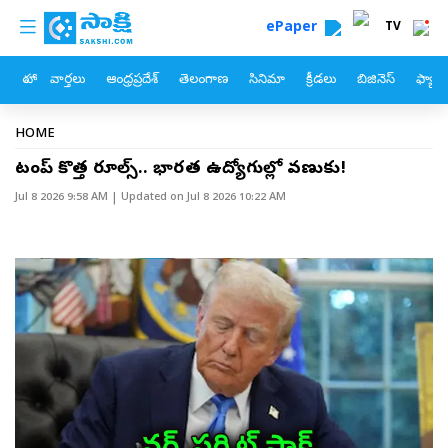
custom menu
Skip to main content
ePaper
TV
హోం
వార్తలు
ఆంధ్రప్రదేశ్
తెలంగాణ
సినిమా
క్రీడలు
బిజినెస్
ఫ్యామ
Breadcrumb
HOME
ట్రంప్ కొత్త రూల్స్‌.. భారత ఉద్యోగుల్లో వణుకు!
Jul 8 2026 9:58 AM
| Updated on
Jul 8 2026 10:22 AM