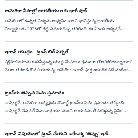
అమెరికా వీసాల్లో భారతీయులకు భారీ షాక్
అమెరికాలో ఉన్నత విద్యను అభ్యసించాలని భావిస్తున్న భారతీయ
విద్యార్థులకు 2025లో గట్టి ఎదురుదెబ్బ తగిలింది. ఈ ఏడాది అడ్మిషన్
సీజన్‌లో భారతీయ విద్యార్థులకు జారీ చేసిన F-1 స్టూడెంట్ వీసాల సంఖ్య
గత ఏడాదితో ప...
ఇరాన్‌ యుద్ధం.. ట్రంప్‌ బిగ్‌ సిగ్నల్‌
పశ్చిమాసియాను కుదిపేస్తున్న యుద్ధ మేఘాలు క్రమంగా తొలగిపోతున్నాయా?
నెలల తరబడి కొనసాగుతున్న అమెరికా–ఇరాన్‌ ఘర్షణకు తెరపడే సంకేతాలు
కనిపిస్తున్నాయి. ఓ వైపు ఆయుధ నిల్వలు, యుద్ధ సామర్థ్యంపై చర్చలు
సాగుతుండ...
ట్రంప్‌కు తప్పిన పెను ప్రమాదం
వాషింగ్టన్‌: అమెరికా అధ్యక్షుడు డొనాల్డ్‌ ట్రంప్‌కు పెను ప్రమాదం తప్పింది.
వాషింగ్టన్‌ నేషనల్‌ విమానాశ్రయం నుంచి ఆయనను తీసుకెళ్తున్న సైనిక
హెలికాప్టర్‌ ‘మెరైన్‌ వన్‌’, ఫ్లోరిడాలోని పెన్సకోలాకు బయలుదేర...
ఇరాన్‌ విషయంలో ట్రంప్‌ చేయని ఒకేఒక్క ‘తప్పు’ ఇదే..