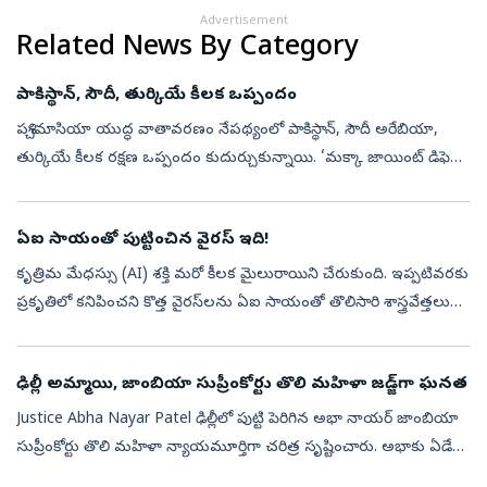
Advertisement
Related News By Category
పాకిస్థాన్‌, సౌదీ, తుర్కియే కీలక ఒప్పందం
పశ్చిమాసియా యుద్ధ వాతావరణం నేపథ్యంలో పాకిస్థాన్, సౌదీ అరేబియా,
తుర్కియే కీలక రక్షణ ఒప్పందం కుదుర్చుకున్నాయి. ‘మక్కా జాయింట్‌ డిఫెన్స్‌
అగ్రిమెంట్‌ (Mecca Joint Defence Agreement) పేరుతో త్రైపాక్షిక ఒ...
ఏఐ సాయంతో పుట్టించిన వైరస్‌ ఇది!
కృత్రిమ మేధస్సు (AI) శక్తి మరో కీలక మైలురాయిని చేరుకుంది. ఇప్పటివరకు
ప్రకృతిలో కనిపించని కొత్త వైరస్‌లను ఏఐ సాయంతో తొలిసారి శాస్త్రవేత్తలు
రూపొందించారు. జీవసాంకేతిక రంగంలో ఇది సంచలన ముందడుగుగా
భావిస్త...
ఢిల్లీ అమ్మాయి, జాంబియా సుప్రీంకోర్టు తొలి మహిళా జడ్జ్‌గా ఘనత
Justice Abha Nayar Patel ఢిల్లీలో పుట్టి పెరిగిన అభా నాయర్‌ జాంబియా
సుప్రీంకోర్టు తొలి మహిళా న్యాయమూర్తిగా చరిత్ర సృష్టించారు. అభాకు ఏడేళ్ల
వయసులో ఆమె కుటుంబం ఉపాధి కోసం 1973లో జాంబియాకు