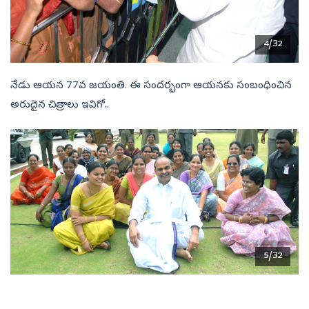
4/32
నేడు ఆయన 77వ జయంతి. ఈ సందర్భంగా ఆయనకు సంబంధించిన
అరుదైన చిత్రాలు ఇవిగో..
5/32