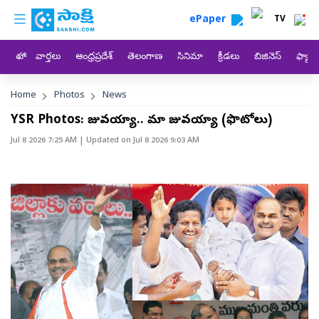
custom menu
Skip to main content
ePaper
TV
హోం
వార్తలు
ఆంధ్రప్రదేశ్
తెలంగాణ
సినిమా
క్రీడలు
బిజినెస్
ఫ్యామ
Breadcrumb
Home
Photos
News
YSR Photos: రాజువయ్యా.. మా రాజువయ్యా (ఫొటోలు)
Jul 8 2026 7:25 AM
| Updated on
Jul 8 2026 9:03 AM