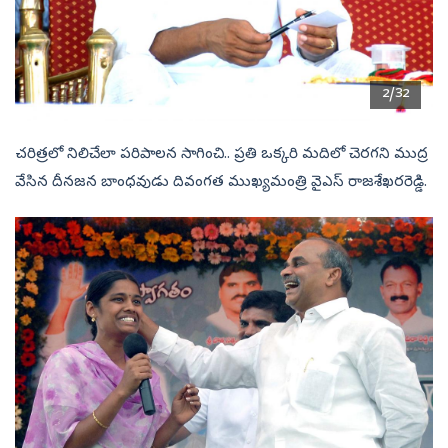
2/32
చరిత్రలో నిలిచేలా పరిపాలన సాగించి.. ప్రతి ఒక్కరి మదిలో చెరగని ముద్ర
వేసిన దీనజన బాంధవుడు దివంగత ముఖ్యమంత్రి వైఎస్‌ రాజశేఖరరెడ్డి.