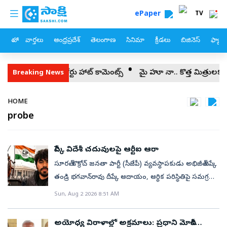
custom menu
Skip to main content
ePaper
TV
హోం
వార్తలు
ఆంధ్రప్రదేశ్
తెలంగాణ
సినిమా
క్రీడలు
బిజినెస్
ఫ్యామ
హైకోర్టు హాట్‌ కామెంట్స్‌
మై హూ నా.. కొత్త మిత్రులకు మోదీ అభయ
Breaking News
Breadcrumb
HOME
probe
దీప్కే విదేశీ చదువులపై ఆర్టీఐ ఆరా
సూరత్‌: కొక్రోచ్ జనతా పార్టీ (సీజేపీ) వ్యవస్థాపకుడు అభిజీత్‌ దిప్కే
తండ్రి భగవాన్‌రావు దీప్కే ఆదాయం, ఆర్థిక పరిస్థితిపై సమగ్ర
విచారణ జరపాలని సూరత్‌కు చెందిన ఒక ఆర్‌టీఐ కార్యకర్త
Sun, Aug 2 2026 8:51 AM
డిమాండ్ చేశారు. మహారాష్ట్ర ప్రభుత్వంలో రిటైర్డ్ ఉద్యోగి
అయిన భగవాన్‌రావు దీప్కే తన కుమారుడి విదేశీ చదువుల
అయోధ్య విరాళాల్లో అక్రమాలు: ప్రధాని మోదీకి