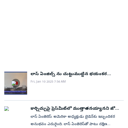
ప్రయోగించారా? అనే అనుమానం కలుగుతోందని కౌంటీ సీఈఓ
లెజెండ్, మార్క్‌ మరోన్, మార్క్‌ హామిల్‌ల ఇళ్లు సైతం మంటల్లో
విశ్లేషిస్తున్నారు. ఇప్పటిదాకా సుమారు రూ.12లక్షల కోట్ల నష్టం
evacuated or put on high alert, ash descending from
చిక్కుకున్నాయి. వీరిలో చాలామంది తన ప్రాణాలను
చెబుతున్నారు. ఇలాంటి పరిస్థితుల్లో మంటలు ఎలా ఆర్పాలని
ఖాతాలో ఆయనొక సందేశం ఉంచారు. ‘‘అమెరికా, కెనడా
రాబర్ట్‌ లూనా చెప్పారు. కార్చిచ్చును అదుపు చేయడానికి 7,500
పూర్తిగా కాలిపోయాయి. లిడియా, హర్‌స్ట్, ఆర్చర్, ఈటన్,
వాటిల్లి ఉండొచ్చని అంచనా వేస్తున్నారు. మునుముందు ఇది
smoggy skies like snow &amp; fear &amp; uncertainty
కాపాడుకునేందుకు ఇళ్లను వీడుతున్నట్టు తెలుస్తోంది.
సిబ్బంది ప్రశ్నిస్తున్నారు.
కేవలం పొరుగు దేశాలు మాత్రమే కాదు.. అంతకు మించి.
మందికిపైగా అగ్నిమాపక సిబ్బంది, అధికారులు శ్రమిస్తున్నారు.
కెన్నెత్, పాలిసేడ్స్‌ ఫైర్‌ దావాగ్నులు మొత్తంగా 37,579 ఎకరాల్లో
ఇంకా పెరగవచ్చని చెబుతున్నారు. అమెరికాలోనే అత్యంత
about what will happen if the wind does not calm
ముఖ్యంగా మనీ లాండరింగ్‌ ఆరోపణలతో విదేశాలకు
కష్టకాలంలో మేం స్నేహితులమనే విషయాన్ని కూడా గుర్తు
ఇతర రాష్ట్రాల నుంచి అగ్నిమాపక సిబ్బందిని రప్పించారు.
విస్తరించాయి.
ఖరీదైన గృహాలు ఇక్కడ ఉండటమే ఇందుకు ప్రధాన కారణం.
down with…— Preity G Zinta (@realpreityzinta)
పారిపోయిన వ్యాపారవేత్త విజయ్ మాల్యా కుమారుడు సిద్ధార్థ
చేస్తున్నా’’ అంటూ పేర్కొన్నారు. I spoke with
పరిస్థితిని అదుపులోకి తీసుకురావడానికి తగినన్ని నిధులు,
ఇప్పటిదాకా 9,000 నిర్మాణాలు కాలిబూడిదయ్యాయి. ఒక్క
January 11, 2025
మాల్యా,అతని భార్య జాస్మిన్ లాస్ ఏంజిల్స్‌లో ఇరుక్కున్న్టటు
@GavinNewsom last night. We both know that
వనరులు సమకూర్చాలని అమెరికా అధ్యక్షుడు జో బైడెన్‌
ఫసిఫిక్‌ పాలిసాడ్స్‌లోనే 5,300 నిర్మాణాలు దగ్ధమయ్యాయి.
వార్తలొచ్చాయి. దీనిపై స్వయంగా సిద్దార్థ స్పందించాడు.
Canada and the United States are more than just
సంబంధిత అధికారులకు ఆదేశాలు జారీ చేశారు. కార్చిచ్చు
అంటోనీ హోప్‌కిన్స్‌, పారిస్‌హిల్టన్‌, బిల్లీ క్రిస్టల్‌ లాంటి ప్రముఖుల
ప్రస్తుతానికి తాను, తన భార్య జాస్మిన్, పెట్స్‌ సురక్షితంగా
neighbours. We’re friends — especially when times
కారణంగా 150 బిలియన్‌ డాలర్ల(రూ.12.92 లక్షల కోట్లు) మేర
ఇళ్లు ఇందులో ఉన్నాయి. ఇప్పటిదాకా దాదాపు రెండు లక్షల
ఉన్నామని తెలిపాడు. అంతే కాదు, సహాయం కావాల్సిన
get tough.California’s always had our back when we
ఆస్తి నష్టం వాటిల్లినట్లు ఓ ప్రైవేట్‌ సంస్థ అంచనా వేసింది.
మందిని సురక్షిత ప్రాంతాలకు తరలించినట్లు అధికారులు
వారు, దయ చేసి తమను సంప్రదించాల్సిందిగా ఇన్‌స్టాగ్రామ్
battle wildfires up north. Now, Canada’s got yours.—
ప్రభుత్వ అధికారిక గణాంకాలు ఇంకా బహిర్గతం కాలేదు.
ప్రకటించారు. తాజాగా.. గురువారం మరోసారి మంటలు
స్టోరీలో కోరాడు. సహాయం అలాగే అందించిన ప్రతి ఒక్కరికీ
లాస్ ఏంజిల్స్ ను చుట్టుముట్టిన భయంకర
Justin Trudeau (@JustinTrudeau) January 10, 2025
రగిలిన మరో కార్చిచ్చు లాస్‌ ఏంజెలెస్‌ సమీపంలో తాజాగా
చెలరేగాయి. దీంతో నేషనల్‌ గార్డ్‌(National Guard)ను
కార్చిచ్చు
ధన్యవాదాలు తెలిపాడు. అటు జాస్మిన్ కూడా తన వంతుగా,
Fri, Jan 10 2025 7:56 AM
మరో కార్చిచ్చు మొదలైంది. వెంచురా కైంటీ సమీపంలోని శాన్‌
రంగంలోకి దించాల్సి వచ్చింది. కార్చిచ్చు తర్వాతి దృశ్యాలు
విపత్తులో ప్రభావితమైన వారికి సహాయ సామగ్రి గురించి
ఫెర్నాండో వ్యాలీలో మంటలు ప్రారంభమయ్యాయని స్థానిక
భయానకంగా ఉన్నాయి. ఇక్కడ అణు బాంబు పడిందా? అనే
సమాచారాన్ని కూడా ఇచ్చింది. (బెంచింగ్‌ డేటింగ్‌ గురించి
అధికారులు చెప్పారు. కార్చిచ్చు ఇతర ప్రాంతాలకు వ్యాప్తి
రీతిలో పరిస్థితి ఉందని లాస్‌ ఏంజెల్స్‌ కౌంటీ షరీ రాబర్ట్‌ లూనా
తెలుసా, ఇలా అయితే డేంజరే!)విజయ్ మాల్యా కుమారుడు
చెందకుండా చర్యలు చేపట్టినట్లు తెలిపారు. ఇక్కడ బలమైన
అభిప్రాయపడ్డారు. శాటిలైట్‌ చిత్రాలు ఆ పరిస్థితిని
కార్చిచ్చుపై ప్రెస్‌మీట్‌లో ముత్తాతనయ్యానని జో
సిద్ధార్థ , అతని భార్య జాస్మిన్ లండన్‌లో నివసిస్తున్నప్పటికీ, ఈ
ఈదురు గాలులు వీస్తుండడంలో మంటలు వేగంగా వ్యాప్తి
బైడెన్‌ ప్రకటన
తలపిస్తున్నాయన్నారు. తీవ్రమైన పెనుగాలుల కారణంగా
లాస్‌ ఏంజెలెస్‌: అమెరికా అధ్యక్షుడు బైడెన్‌కు ఇబ్బందికర
జంట లాస్ ఏంజిల్స్‌లో వెకేషన్‌లో ఉన్నారు. ఈ సమయంలో
చెందుతున్నాయని, అరికట్టడం కష్టంగా మారిందని
మంటలు శరవేగంగా వ్యాపిస్తున్నాయి. దీనికి తోడు సరిపడా
అనుభవం ఎదురైంది. లాస్‌ ఏంజెలెస్‌తో పాటు దక్షిణ
పాలిసాడ్స్ అగ్నిప్రమాదం సంభవించిందిమరోవైపు ఈ
అంటున్నారు. ఇదిలా ఉండగా, కార్చిచ్చు బాధితులను