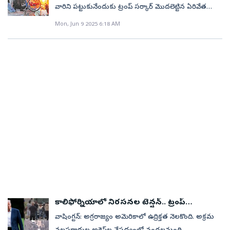
రావొచ్చన్నది హాలీవుడ్‌ బలమైన నమ్మకం. మరోవైపు రేయాన్‌
కర్ఫ్యూ అమల్లో ఉండనుంది. లూటీలు, విధ్వంసానికి
చేయాలని అధికారులను ప్రభుత్వం ఆదేశించింది. ఆపై ఈ
వారిని పట్టుకునేందుకు ట్రంప్‌ సర్కార్‌ మొదలెట్టిన ఏరివేత
వ్యవస్థల్లోనే నాలుగో స్థానాన్ని ఆక్రమించగలిగిన
ఎఫ్‌బీఐ, పోలీసులు అరెస్ట్‌చేయడాన్ని వేలాది మంది
కూగ్లర్‌ (సిన్నర్స్‌), ట్రియర్‌ (సెంటిమెంటల్‌ వేల్యూ), జాష్‌ షాఫ్టీ
పాల్పడిన వారికి గుర్తిస్తూ పోలీసులు అరెస్ట్‌లపర్వాన్ని
నిర్ణయానికి తాత్కాలిక బ్రేక్‌ వేస్తూ మళ్లీ ఉత్తర్వులు జారీ చేసింది.
కార్యక్రమం మరింత ఉద్రిక్తంగా మారింది. అక్రమ అరెస్ట్‌లను
క్యాలిఫోర్నియాలో అపరిమితమైన సంపద ఉన్నట్టే దాన్ని
Mon, Jun 9 2025 6:18 AM
ఆందోళనకారులు నిరసించడంతో మొదలైన ఉద్యమం
(మార్టీ సుప్రీం), క్లోయి జావ్‌ (హ్మామ్నెట్‌) లను తక్కువగా అంచనా
మొదలెట్టారు. అడ్డొచ్చిన వారిపైకి రబ్బర్‌ బుల్లెట్లను
ఆపితే ఆందోళనలు తగ్గుముఖం పడతాయని, బలగాలను
ఆశ్రయించి వలసలూ అధికంగా ఉన్నాయి. ముఖ్యంగా మెక్సికో
నెమ్మదిగా ఉగ్రరూపం దాల్చుతోంది. ఓవైపు సరైన
వేయడానికి లేదు. ఎందుకంటే...ఈ చిత్రాలకు ప్రధాన విభాగాల్లో
ప్రయోగించారు. డౌన్‌టౌన్‌ జిల్లాలోని ఆర్ట్స్‌ డిస్ట్రిక్, చైనా టౌన్,
మొహరించి సమస్యను మరింత జఠిలతరం చేయొద్దని విపక్ష
నుంచి ఏటా వచ్చే వేలాదిమంది అక్కడ చిన్నాచితకా పనులు
డాక్యుమెంట్లులేని వలసదారులను అధికారులు అదుపులోకి
నామినేషన్స్‌ దక్కింది. ఇంకా బెస్ట్‌ సపోర్టింగ్‌ యాక్టర్‌ విభాగంలో
స్కిడ్‌ రో, ఫ్యాషన్‌ డిస్ట్రిక్‌ ప్రాంతాల్లో కర్ఫ్యూను అమలుచేశారు.
డెమొక్రటిక్‌ పాలిత నగరాల మేయర్లు మొత్తుకుంటున్నాసరే
చేసుకుంటూ పొట్టపోసుకుంటారు. స్థానికంగా ఉండే శ్వేత జాతి
తీసుకుంటూ, ఆ అధికారులు, ప్రభుత్వ భవనాలకు రక్షణగా
సీన్‌ పెన్‌ (వన్‌ బ్యాటిల్‌ ఆఫ్టర్‌ అనదర్‌) అమీ మాడిగన్‌ (వెపన్స్‌),
కర్ఫ్యూ మొదలయ్యాక కనీసం 200 మందిని పోలీసులు
ట్రంప్‌ ప్రభుత్వం ‘నేషనల్‌ గార్డ్‌’ బలగాలను రంగంలోకి దింపింది.
అమెరికన్లకు ఈ వలసలపై ఆగ్రహావేశాలున్నాయి. దీన్ని
నేషనల్‌ గార్డ్‌లను ట్రంప్‌ సర్కార్‌ రంగంలోకి దింపడంతో
బెస్ట్‌ మ్యూజిక్‌ (ఒరిజినల్‌ స్కోర్‌) విభాగంలో లుడ్విగ్‌ గోరాన్సన్‌
అరెస్ట్‌చేశారని మేయర్‌ ప్రకటించారు. లాస్‌ఏంజెలెస్‌ 2,300
ఒక్క లాస్‌ ఏంజెలెస్‌ పరిధిలోనే ఏకంగా 2,000 మంది
సకాలంలో సరిచేయటంలో డెమాక్రాట్లు విఫలమైన కారణంగానే
నిరసనకారులు మరింతగా రెచ్చిపోయారు. ఫ్రీవే మూసివేత
వంటి వారు అవార్డులు గెలుచుకునే అవకాశాలు ఉన్నట్లుగా
చదరపు కిలోమీటర్ల విస్తీర్ణంలో విస్తరించగా అత్యధిక లూటీలు,
కాలిఫోర్నియా నేషనల్‌ గార్డ్‌ సభ్యులు మొహరించారు. దీంతో
ట్రంప్‌ వంటి దూకుడైన నేత అమెరికా రాజకీయాల్లో
పారామౌంట్‌ పట్టణంలోని ప్రధాన రహదారిని దిగ్బంధించారు.
హాలీవుడ్‌లో వార్తలు వస్తున్నాయి. ఆస్కార్‌ అవార్డుని ఏ స్టార్‌
విధ్వంసం జరిగిన 2.5 చదరపు కిలోమీటర్ల పరిధిలోనే రాత్రి
వీరికి దీటుగా వందలాది మంది ఆందోళనకారులు తమ
ఆవిర్భవించారు. వర్తమాన స్థితిని ఇలాగే
దక్షిణదిశలో వాహనాల రాకపోకలకు ఉపయోగించే 101 నంబర్‌
చేజిక్కించుకుంటారు? ఉత్తమ చిత్రం అవార్డు ఏ సినిమాకి
కర్ఫ్యూను అమలుచేస్తామని నగర పోలీస్‌ చీఫ్‌ జిమ్‌ మెక్‌డోనెల్‌
నిరసనలను ఉధృతంచేశారు. రెండో రోజూ రోడ్లపై చేరి ఫెడరల
కొనసాగనీయదల్చుకుంటే ట్రంప్‌ ప్రత్యేకతేముంది? దీన్ని సాకుగా
ఫ్రీవే రహదారిని మూసేశారు. అడ్డుకునేందుకు వచ్చిన
దక్కుతుంది? అనే సస్పెన్స్‌ మరికొన్ని గంటల్లో వీడిపోతుంది. –
చెప్పారు. నగరంలో మరింత ఉద్రిక్తంగా మారడానికి ట్రంప్‌
ఏజెంట్లు, ఎఫ్‌బీఐ, పోలీసులకు వ్యతిరేకంగా నినాదాలు
తీసుకుని మరింత ముందుకు చొచ్చుకుపోయేందుకు ఆయన
కాలిఫోర్నియా హైవే పెట్రోల్‌ అధికారులపైకి నిరసనకారులు
ముసిమి శివాంజనేయులు
‘నేషనల్‌ గార్డ్‌’ తరలింపు’ నిర్ణయమే కారణమని కాలిఫోర్నియా
చేశారు. పారామౌంట్‌ పట్టణంలోనూ.. లాస్‌ ఏంజెలెస్‌ సిటీ
రెడీ అయ్యారు. అలబామాలో పౌర హక్కుల యాత్రకు అక్కడి
చేతికొచ్చిన వస్తువుతో విరుచుకుపడ్డారు. కాంక్రీట్‌ ముక్కలు,
గవర్నర్‌ గవిన్‌ న్యూసమ్‌ ఆరోపించారు. సైనికఛత్రంలోకి
శివారులోని పారామౌంట్‌ పట్టణంలో హోంశాఖ వద్ద వందలాది
ప్రభుత్వం ఆటంకం కలిగించవచ్చునన్న సంశయంతో ఆరున్నర
రాళ్లు, ఎలక్ట్రిక్‌ స్కూటర్‌ విడిభాగాలు, బాణసంచాను
నగరాన్ని ఇరికించి సమస్యను జటిలంచేశారని ఆగ్రహం
మంది నిరసనకారులు గుమిగూడి ప్రభుత్వ వ్యతిరేక
దశాబ్దాల క్రితం అప్పటి అధ్యక్షుడు లిండన్‌ జాన్సన్‌ గవర్నర్‌
అధికారులపైకి విసిరేశారు. వేలాదిగా ఆందోళనకారులు
వ్యక్తంచేశారు. దీనిపై ట్రంప్‌ స్పందించారు. ‘‘ఆందోళనకారులు
నినాదాలుచేశారు. దీంతో వీళ్లను చెదరగొట్టేందుకు పోలీసులు
అనుమతి లేకుండా ఫెడరల్‌ బలగాలను పంపారు. ఇంకా
గుమికూడడంతో వెంటనే అందరూ ఇక్కడి నుంచి వెళ్లిపోవాలని
కాలిఫోర్నియాలో నిరసనల టెన్షన్‌.. ట్రంప్‌
జంతువుల్లా ప్రవర్తిస్తున్నారు. దేశానికి శత్రువుల్లా
అత్యంత తీక్షణ కాంతిని వెదజల్లే ఫ్లాష్‌ బ్యాంగ్‌ గ్రనేడ్లను
వెనక్కివెళ్తే 1860ల్లో అప్పటి అధ్యక్షుడు అబ్రహాం లింకన్‌ ఈ
హెచ్చరికలు
లేదంటే అరెస్ట్‌లు తప్పవని పోలీసులు మెగాఫోన్‌లో
తయారయ్యారు. అల్లరిమూకల అరాచకత్వం ఇక ఎంతమాత్రం
వాషింగ్టన్‌: అగ్రరాజ్యం అమెరికాలో ఉద్రిక్తత నెలకొంది. అక్రమ
విసిరారు. రబ్బర్‌ బుల్లెట్లను షూట్‌చేసి ఆందోళనకారులను
మాదిరే బలగాలను తరలించిన ఉదంతం ఉంది. ఎన్నడో
ప్రకటించారు. అక్రమవలసల ఏరివేత కోసం నేషనల్‌ గార్డ్‌లను
సాగనివ్వను. అవసరమైతే తిరుగుబాటు అణచివేత