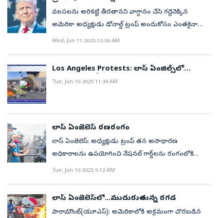
హనియా దర్శకత్వం వహించిన ‘ది వాయిస్‌ ఆఫ్‌ హింద్‌ రజబ్‌’
చూసుకుని కొందరు దుండగులు ముసుగులు ధరించి
చేసేందుకు ఐసీఈ అధికారులు గత శుక్రవారం
వలసలను అరికట్టి తీరతానని వాగ్దానం చేసి గద్దెనెక్కిన
సినిమాలు నామినేషన్‌ దక్కించుకున్నాయి.ఇంకా ఆస్కార్‌
లాస్‌ఏంజెలెస్‌ డౌన్‌టౌన్‌లో లూటీలకు తెరలేపారు. యాపిల్‌
లాస్‌ఏంజెల్స్‌లోని డౌన్‌టౌన్‌లో సోదాలు ప్రారంభించడంతో ఈ
అమెరికా అధ్యక్షుడు డోనాల్డ్‌ ట్రంప్‌ అందుకోసం ఎంతకైనా
కన్సిడరేషన్‌ విభాగంలో ‘మహావతార్‌ నరసింహా, కాంతార: ఏ
ఐఫోన్‌ స్టోర్‌సహా పలు దుకాణాలపై దాడులు చేసి లూటీలు
నిరసనలు ప్రారంభమయ్యాయి. క్రమంగా దేశమంతటా
తెగించేందుకు సిద్ధపడుతున్నారు. క్యాలిఫోర్నియా రాష్ట్రంలోని
లెజెండ్‌ చాప్టర్‌1, తన్వీ: ది గ్రేట్, టూరిస్ట్‌ ఫ్యామిలీ, సిస్టర్‌
Wed, Jun 11 2025 12:56 AM
చేశారు. విలువైన వస్తువులను అందినకాడిని దోచుకెళ్లారు.
విస్తరిస్తుండడంతో .. లాస్‌ఏంజెల్స్‌లో భారీస్థాయిలో నేషనల్‌
లాస్‌ఏంజెలెస్‌ నగరంలోని ఒక ప్రాంతంలో అక్రమ వలసదారుల
మిడ్‌నైట్‌’ వంటి సినిమాలు పరిశీలన జాబితాలో ఉన్నప్పటికీ
ఉద్యమంవేళ యథేచ్ఛగా లూటీలు, విధ్వంసం జరగడంతో
గార్డ్‌లను మోహరింపునకు ట్రంప్‌ ఆదేశించారు. దీంతో
ఏరివేతకు వచ్చిన ప్రతిఘటన సాకుతో ఆరున్నర దశాబ్దాల
నామినేషన్‌ను దక్కించు కోవడంలో విఫలమయ్యాయి. అయితే
పోలీసులు వెంటనే రంగంలోకి దిగారు. దుకాణ సముదాయాల
Los Angeles Protests: లాస్ ఏంజిల్స్‎లో
ఉద్రిక్తతలు మరింత తీవ్రతరమయ్యాయి. ఈ నేపథ్యంలో
తర్వాత ఆ రాష్ట్రం అనుమతి లేకుండా ఆదివారం కేంద్ర
చల్లారని ఆందోళనలు
ఆస్కార్‌ అవార్డుల ప్రజెంటర్స్‌లో భారతీయ నటి ప్రియాంకా
నుంచి పారిపోతున్న ముసుగు ధరించిన దుండగులను
Tue, Jun 10 2025 11:39 AM
నిరసనకారులను అడ్డుకునేందుకు మరో 2వేల మంది నేషనల్‌
బలగాలను పంపారు. డెమాక్రటిక్‌ ఏలుబడిలోని ఆ రాష్ట్రానికి
చో్రపా కూడా ఉండటం అనేది భారతీయ ప్రేక్షకులను
అరెస్ట్‌చేశారు. పలువురు ఆందోళనకారులను సైతం అరెస్ట్‌
గార్డులను మోహరించాలని ట్రంప్ ఆదేశాలు జారీ చేశారు. ట్రంప్‌
అలా సవాలు విసిరారు. దీన్ని తీవ్రంగా తప్పుబట్టిన గవ ర్నర్‌
ఆనందపరిచే విషయం.పద్నాలుగో సారైనా అవార్డు వస్తుందా?
చేసినట్లు వార్తలొచ్చాయి. దుకాణాలను యువకులు లూటీలు
చర్యలను కాలిఫోర్నియా గవర్నర్‌ గవిన్‌ న్యూసమ్, లాస్‌
గావిన్‌ న్యూసమ్‌ను అరెస్టు చేయిస్తానని, ఆ రాష్ట్రానికి నిధులు
దర్శకుడు పాల్‌ థామస్‌ ఆండర్‌సన్‌ ఇప్పటికి 14 సార్లు ఆస్కార్‌
చేస్తున్న వీడియోలు ఇప్పుడు సామాజికమాధ్యమాల్లో వైరల్‌గా
ఏంజెలెస్‌ మేయర్‌ కరెన్‌ బాస్‌తోపాటు స్థానిక పోలీసు
నిలిపేస్తానని హెచ్చరించారు. అందుకు ప్రతిగా క్యాలిఫోర్నియా
లాస్‌ ఏంజెలెస్‌ రణరంగం
నామినేషన్‌ దక్కించుకున్నారు. కానీ ఒక్కటంటే ఒక్క అవార్డు
మారాయి. గత నాలుగు రోజుల్లో మొత్తంగా 23 పెద్ద వ్యాపార
అధికారులు వ్యతిరేకించారు. గవిన్‌ దీనిపై ఫెడరల్‌ కోర్టులో
నుంచి పన్నుల రూపంలో ఫెడరల్‌ ప్రభుత్వానికి వెళ్లే 8,000 కోట్ల
లాస్‌ ఏంజెలెస్‌: అధ్యక్షుడు ట్రంప్‌ తన అసాధారణ
వచ్చింది లేదు. ఈ ఏడాది ‘వన్‌ బ్యాటిల్‌ ఆఫ్టర్‌ అనదర్‌’ చిత్రానికి
సముదాయాలు లూటీకి గురయ్యాయని లాస్‌ ఏంజెలెస్‌ నగర
పిటిషన్‌ దాఖలు చేయగా.. అధ్యక్షుడి ఆదేశాలు చెల్లవని
డాలర్ల నిధుల్ని ఆపేస్తామని న్యూసమ్‌ జవాబిచ్చారు.
అధికారాలను ఉపయోగించి నేషనల్‌ గార్డ్‌లను రంగంలోకి
గాను పాల్‌ థామస్‌ ఆండర్‌సన్‌ ఉత్తమ దర్శకుడి విభాగంలో
మహిళా మేయర్‌ కరెన్‌ బాస్‌ చెప్పారు. నగరంలో తాత్కాలిక
న్యాయస్థానం తేల్చిచెప్పింది. అయితే.. ఫెడరల్‌ జడ్జి ఇచ్చిన
అంతేకాదు... చట్టవిరుద్ధంగా ఫెడరల్‌ బలగాలను పంపిన ట్రంప్‌
దింపడంతో మరింత పేట్రేగిపోయిన ఆందోళనకారులు తమ
నామినేషన్‌ దక్కించుకున్నారు. పైగా ఈ ఏడాది జరిగిన బాఫ్తా,
కర్ఫ్యూస్థానిక కాలమానం ప్రకారం రాత్రి 8 గంటల నుంచి
Tue, Jun 10 2025 5:12 AM
ఉత్తర్వును తొమ్మిదో యూఎస్‌ సర్క్యూట్‌ కోర్టు ఆఫ్‌ అప్పీల్స్‌
తీరుపై న్యాయస్థానాన్ని ఆశ్రయిస్తానని చెప్పారు. మొత్తానికి
ఉద్యమాన్ని ఉదృతంచేశారు. రోడ్లపై కనిపించిన కారునల్లా
గోల్డెన్‌ గ్లోబ్‌ అవార్డ్స్, డైరెక్టర్స్‌ గిల్డ్‌ ఆఫ్‌ అమెరికా, క్రిటిక్స్‌ చాయిస్‌
ఉదయం 6 గంటలదాకా పాక్షిక కర్ఫ్యూను విధిస్తున్నట్లు
తాత్కాలికంగా నిలిపివేసింది. ట్రంప్‌ నిర్ణయానికి పరోక్షంగా
అమల్లో ఉన్న వలస విధానంపై కొన్నేళ్లుగా అంతర్గతంగా
దహనంచేసి ఉద్యమాగి్నజ్వాలల్ని మరింత రగిలించారు. దీంతో
అవార్డుల ప్రదానోత్సవాల్లో ఉత్తమ దర్శకుడి అవార్డు పాల్‌
మేయర్‌ కరెన్‌ ప్రకటించారు. ప్రతిరోజూ ఇదే సమయానికి
లాస్‌ ఏంజెలెస్‌లో...ముదురుతున్న రగడ
మద్దతు పలికింది. కోర్టు నిర్ణయంతో నేషనల్‌ గార్డు సిబ్బందికి
రాజుకుంటున్న అసంతృప్తి క్యాలిఫోర్నియాలో భళ్లున బద్దలైంది.
లాస్‌ ఏంజెలెస్‌ నగర వీధులు ఒక్కసారిగా రణరంగంగా
థామస్‌కే దక్కింది.దీంతో ఆస్కార్‌ అవార్డు కూడా ఆయనకే
కర్ఫ్యూను అమలుచేయనున్నారు. ఇలా కొద్దిరోజులపాటు పాక్షిక
అడ్డంకి తొలగిపోగా.. నిరసనకారులను ఎక్కడికక్కడ అరెస్టు
పారామౌంట్‌(యూఎస్‌): అమెరికాలోకి అక్రమంగా చొరబడిన
నాలుగు లక్షల కోట్ల డాలర్ల జీడీపీతో సొంతంగా ప్రపంచ ఆర్థిక
మారిపోయాయి. అక్రమవలసదారులను ఫెడరల్‌ ఏజెంట్లు,