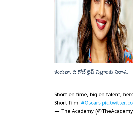
కంగువా, ది గోట్ లైఫ్ చిత్రాలకు నిరాశ..
Short on time, big on talent, her
Short Film.
#Oscars
pic.twitter
— The Academy (@TheAcadem