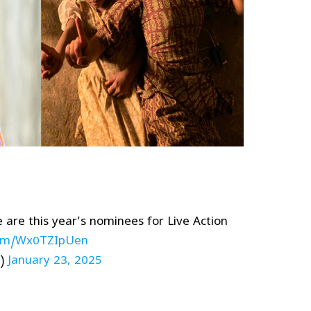
e are this year's nominees for Live Action
.com/Wx0TZIpUen
y)
January 23, 2025