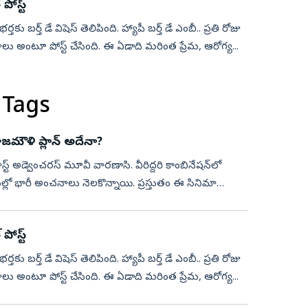
పోస్ట్
బర్త్ డే విషెస్ తెలిపింది. హ్యాపీ బర్త్‌ డే ఎంబీ.. ప్రతి రోజు
ాలు అంటూ పోస్ట్ చేసింది. ఈ ఏడాది మరింత ప్రేమ, ఆరోగ్య...
 Tags
మౌళి ప్లాన్ అదేనా?
ట్ అడ్వెంచరస్ మూవీ వారణాసి. వీరిద్దరి కాంబినేషన్‌లో
్లో భారీ అంచనాలు నెలకొన్నాయి. ప్రస్తుతం ఈ సినిమా
పోస్ట్
బర్త్ డే విషెస్ తెలిపింది. హ్యాపీ బర్త్‌ డే ఎంబీ.. ప్రతి రోజు
ాలు అంటూ పోస్ట్ చేసింది. ఈ ఏడాది మరింత ప్రేమ, ఆరోగ్య...