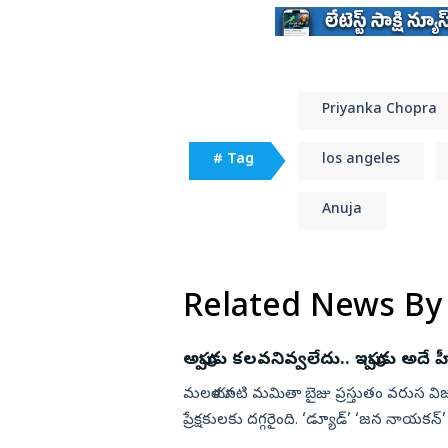
Priyanka Chopra
# Tag
los angeles
Anuja
Related News By
అప్పుడు కలవనివ్వలేదు.. ఇప్పుడు అదే 
మలయాళ నటి మమితా బైజు ప్రస్తుతం వరుస విజయ
ప్రేక్షకులకు దగ్గరైంది. ‘డ్యూడ్‌’ ‘జన నాయకన్
‘విశ్వనాథ్‌ ...