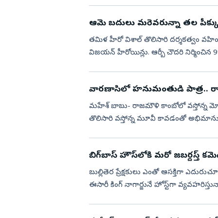
ఆమె బదులు మరెవరున్నా తల పీక్కున
తమిళ హీరో విశాల్‌ తొలిసారి దర్శకత్వం వ
విజయన్‌ హీరోయిన్లు. ఆర్బీ చౌదరి నిర్మించిన
శుక్రవారం(ఆ...
వారణాసిలో హనుమంతుడి పాత్ర.. రాజ
మహేశ్ బాబు- రాజమౌళి కాంబోలో వస్తోన్న మోస్
తొలిసారి వస్తోన్న మూవీ కావడంతో అభిమానుల
షూటింగ్ శరవేగంగా జర...
బిగ్‌బాస్‌ హౌస్‌లోకి మరో జబర్దస్త్‌ కమ
బుల్లితెర ప్రేక్షకులు ఎంతో ఆసక్తిగా ఎదురుచూస
ఈసారీ కింగ్‌ నాగార్జునే హోస్ట్‌గా వ్యవహ