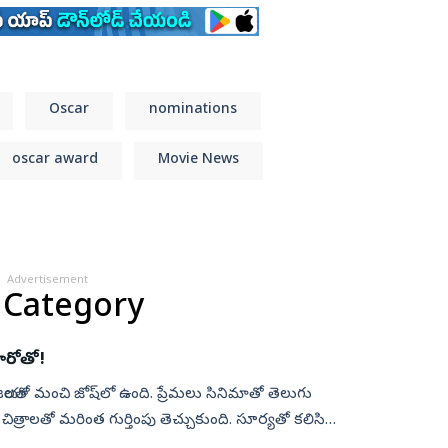
Oscar
nominations
oscar award
Movie News
Advertisement
 Category
హీరోతో!
ాలతో మంచి జోష్‌లో ఉంది. ప్రేమలు సినిమాతో తెలుగు
‌’ చిత్రాలతో మరింత గుర్తింపు తెచ్చుకుంది. సూర్యతో కలిసి