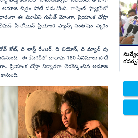
షార్ట్ ఫిల్మ్ కేటగిరీలో నామినేషన్స్‌లో నిలిచింది. తాజాగా
ంది..!
అమెరికాకు ఇరాన్ పెట్టిన షరతులు ఇవే..!
ంక
‌లో అనూజ చిత్రం పోటీ పడుతోంది. గార్మెంట్ ఫ్యాక్టరీలో
నిజామాబాద్
 ఆధారంగా ఈ మూవీని గునీత్ మోంగా, ప్రియాంక చోప్రా
్యం
కామారెడ్డి
లీవుడ్ హీరోయిన్ ప్రియాంక ఫ్యాన్స్ సంతోషం వ్యక్తం
ి
రంగారెడ్డి
వికారాబాద్
లో డోవ్‌ కోట్, ది లాస్ట్ రేంజర్, ది లియోన్, ది మ్యాన్ వు
వరంగల్
నువ్వే
ోటీపడనుంది. ఈ కేటగిరీలో దాదాపు 180 సినిమాలు పోటీ
గవర్నమ
హన్మకొండ
.. ప్రియాంక చోప్రా నిర్మాతగా తెరకెక్కించిన అనూజ
జనగాం
దల కానుంది.
జయశంకర్
మహబూబాబాద్
ములుగు