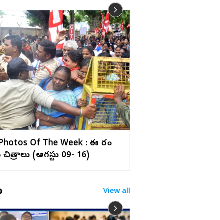
లు
గచ్చిబౌలి స్టేడియంలో 
SMA 2026' (ఫొటోలు)
Photos Of The Week : ఈ వారం
చిత్రాలు (ఆగస్టు 09- 16)
o
View all