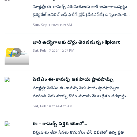
మారుస్తున్నాయి’ అని సీఐఐ సదస్సులో వివరించారు.
న్యూఢిల్లీ: ఈ–కామర్స్‌ ఎగుమతులకు భారీ అవకాశాలున్నట్టు
డైరెక్టరేట్‌ జనరల్‌ ఆఫ్‌ ఫారీన్‌ ట్రేడ్‌ (డీజీఎఫ్‌టీ) ఉన్నతాధికారి
ఒకరు ప్రకటించారు. ప్రస్తుతం చైనా నుంచి ఈ–కామర్స్‌
Sun, Sep 1 2024 1:49 AM
ఎగుమతులు 300 బిలియన్‌ డాలర్లుగా ఉంటే, భారత్‌నుంచి
కేవలం 5 బిలియన్‌ డాలర్లే ఉన్నట్టు వెల్లడించారు. కనుక
భారీ ఉద్యోగాలకు డోర్లు తెరవనున్న Flipkart
రానున్న సంవత్సరాల్లో భారత్‌ నుంచి ఈ–కామర్స్‌
Sat, Feb 17 2024 12:07 PM
ఎగుమతులను 50–100 బిలియన్‌ డాలర్లకు చేర్చే
సామర్థ్యాలున్నట్టు వివరించారు. టెక్స్‌టైల్స్, హ్యాండ్లూమ్,
రత్నాభరణాల వంటి వేగంగా అమ్ముడయ్యే ఉత్పత్తులను
(ఎఫ్‌ఎంజీ) సమీకరించే సామర్థ్యం ఉన్న కంపెనీలు ఈ–కామర్స్‌
పేటీఎం ఈ–కామర్స్‌ ఇక పాయ్‌ ప్లాట్‌ఫామ్స్‌
ఎగుమతుల కేంద్రాలు ఏర్పాటు చేసుకోవచ్చని సూచించారు.
న్యూఢిల్లీ: పేటీఎం ఈ–కామర్స్‌ పేరు పాయ్‌ ప్లాట్‌ఫామ్స్‌గా
కాకపోతే ఈ ఉత్పత్తులను సమీకరించే చక్కని నెట్‌వర్క్,
మారింది. పేరు మార్పు కోసం మూడు నెలల క్రితం దరఖాస్తు
లాజిస్టిక్స్‌ సదుపాయాలు, గోదాముల వసతులు
చేసుకోగా ఫిబ్రవరి 8న రిజి్రస్టార్‌ ఆఫ్‌ కంపెనీస్‌ నుంచి ఆమోదం
Sat, Feb 10 2024 4:26 AM
అవసరమన్నారు. ఈ కామర్స్‌ ఎగుమతుల కేంద్రాల ఏర్పాటుకు
లభించిందని సంస్థ శుక్రవారం తెలిపింది. పేటీఎం ఈ–కామర్స్‌లో
ఆసక్తి కలిగిన కంపెనీల నుంచి ప్రతిపాదనలను ఆహా్వనించగా..
ఎలివేషన్‌ క్యాపిటల్‌కు మెజారిటీ వాటా ఉంది. పేటీఎం ఫౌండర్,
ఈ – కామర్స్‌ వర్తక శకంలో...
త్వరలో ఆయా కంపెనీలతో డీజీఎఫ్‌టీ సమావేశం కానున్నట్టు
సీఈవో విజయ్‌ శేఖర్‌ శర్మతోపాటు సాఫ్ట్‌ బ్యాంక్, ఈబే సైతం ఈ
వస్తువులు లేదా సేవలు కొనుగోలు చేసే విపణిలో ఉన్న ప్రతి
చెప్పారు. 4–5 రోజుల్లో వీడియోకాన్ఫరెన్స్‌ నిర్వహిస్తామని
కంపెనీలో పెట్టుబడి చేశాయి. అలాగే ఓఎన్‌డీసీ వేదికగా