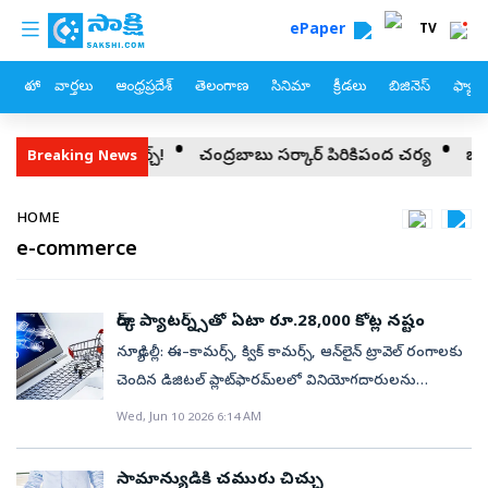
custom menu
Skip to main content
ePaper
TV
హోం
వార్తలు
ఆంధ్రప్రదేశ్
తెలంగాణ
సినిమా
క్రీడలు
బిజినెస్
ఫ్యామ
భారీ మార్చ్!
చంద్రబాబు సర్కార్‌ పిరికిపంద చర్య
బంగారం ధరల్లో మా
Breaking News
Breadcrumb
HOME
e-commerce
డార్క్‌ ప్యాటర్న్స్‌తో ఏటా రూ.28,000 కోట్ల నష్టం
న్యూఢిల్లీ: ఈ–కామర్స్, క్విక్‌ కామర్స్, ఆన్‌లైన్‌ ట్రావెల్‌ రంగాలకు
చెందిన డిజిటల్‌ ప్లాట్‌ఫారమ్‌లలో వినియోగదారులను
తప్పుదోవ పట్టించే ‘డార్క్‌ ప్యాటర్న్స్‌’ (మోసపూరిత డిజైన్‌
Wed, Jun 10 2026 6:14 AM
విధానాలు) కారణంగా భారతీయ ఆన్‌లైన్‌ కొనుగోలుదారులు
ఏటా రూ.25,000 కోట్ల నుంచి రూ.28,000 కోట్ల వరకు
సామాన్యుడికి చమురు చిచ్చు