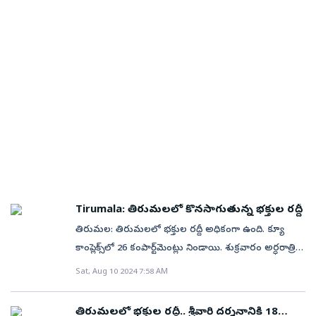
సర్వదర్శనం టోకెన్లు కలిగిన భక్తులు నిర్దేశించిన సమయానికే
ఈవో శ్రీ సిహెచ్ వెంకయ్య చౌదరికి దాతలు విరాళం చెక్కును
క్యూలోకి వెళ్లాలని టీటీడీ విజ్ఞప్తి చేసింది. ముందు వెళ్లిన
అందజేశారు.
భక్తులను క్యూలోకి అనుమతించమని స్పష్టం చేసింది.
Tirumala: తిరుమలలో కొనసాగుతున్న భక్తుల రద్దీ
తిరుమల: తిరుమలలో భక్తుల రద్దీ అధికంగా ఉంది. క్యూ
కాంప్లెక్స్‌లో 26 కంపార్ట్‌మెంట్లు నిండాయి. శుక్రవారం అర్ధరాత్రి
వరకు 65,131 మంది స్వామివారిని దర్శించుకున్నారు. వీరిలో
Sat, Aug 10 2024 7:58 AM
30,998 మంది భక్తులు తలనీలాలు సమర్పించారు. కానుకల
రూపంలో హుండీలో రూ.4.66 కోట్లు సమర్పించారు. టైమ్ స్లాట్
తిరుమలలో భక్తుల రద్దీ.. శ్రీవారి దర్శనానికి 18