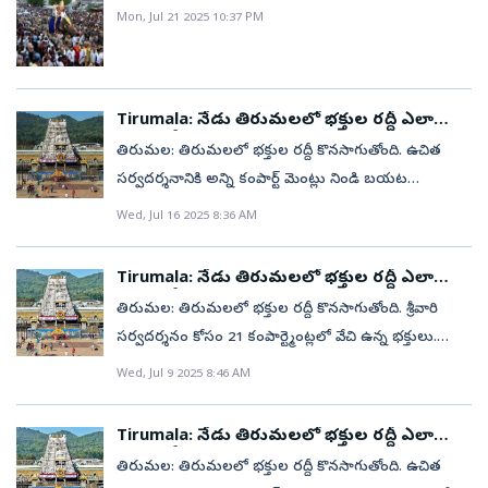
పోటెత్తిన భక్తులు (ఫోటోలు)
Mon, Jul 21 2025 10:37 PM
Tirumala: నేడు తిరుమలలో భక్తుల రద్దీ ఎలా
ఉందంటే?
తిరుమల: తిరుమలలో భక్తుల రద్దీ కొనసాగుతోంది. ఉచిత
సర్వదర్శనానికి అన్ని కంపార్ట్ మెంట్లు నిండి బయట
శిలాతోరణం వరకు క్యూలైన్లలో వేచి ఉన్న భక్తులు.
Wed, Jul 16 2025 8:36 AM
మంగళవారం అర్ధరాత్రి వరకు 73,020 మంది స్వామిని
దర్శించుకున్నారు. 27,609 మంది భక్తులు తలనీలాలు
Tirumala: నేడు తిరుమలలో భక్తుల రద్దీ ఎలా
సమర్పించారు. స్వామివారికి కానుకల రూపంలో హుండీలో
ఉందంటే?
తిరుమల: తిరుమలలో భక్తుల రద్దీ కొనసాగుతోంది. శ్రీవారి
రూ. 4.19 కోట్లు సమర్పించారు.టైమ్ స్లాట్ ( ఈ) దర్శనానికి
సర్వదర్శనం కోసం 21 కంపార్ట్మెంట్లలో వేచి ఉన్న భక్తులు.
సుమారు 6 గంటలు పడుతోంది. దర్శన టికెట్లు లేని భక్తులకు
మంగళవారం అర్ధరాత్రి వరకు 78,320 మంది స్వామిని
Wed, Jul 9 2025 8:46 AM
24 గంటలు పడుతోంది. ప్రత్యేక ప్రవేశ దర్శనం టికెట్లు కలిగిన
దర్శించుకున్నారు. 24,950 మంది భక్తులు తలనీలాలు
వారికి 5 గంటల్లో దర్శనం లభిస్తోంది. సర్వదర్శనం టోకెన్లు
సమర్పించారు. స్వామివారికి కానుకల రూపంలో హుండీలో
కలిగిన భక్తులు నిర్దేశించిన సమయానికి క్యూలైన్లోకి వెళ్లాలని టీటీడీ
Tirumala: నేడు తిరుమలలో భక్తుల రద్దీ ఎలా
రూ. 4.66 కోట్లు సమర్పించారు.టైమ్ స్లాట్ ( ఈ) దర్శనానికి
ఉందంటే?
విజ్ఞప్తి చేసింది.
తిరుమల: తిరుమలలో భక్తుల రద్దీ కొనసాగుతోంది. ఉచిత
సుమారు 5 గంటలు పడుతోంది. దర్శన టికెట్లు లేని భక్తులకు