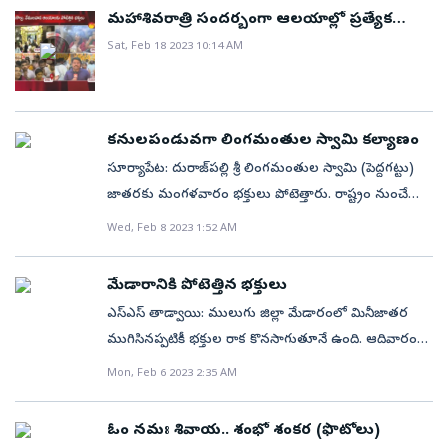
మహాశివరాత్రి సందర్బంగా ఆలయాల్లో ప్రత్యేక
పూజలు
Sat, Feb 18 2023 10:14 AM
కనులపండువగా లింగమంతుల స్వామి కల్యాణం
సూర్యాపేట: దురాజ్‌పల్లి శ్రీ లింగమంతుల స్వామి (పెద్దగట్టు)
జాతరకు మంగళవారం భక్తులు పోటెత్తారు. రాష్ట్రం నుంచే
కాకుండా ఇతర రాష్ట్రాల నుంచి కూడా భక్తులు హాజరై
Wed, Feb 8 2023 1:52 AM
మొక్కులు చెల్లించుకున్నారు. మూడవ రోజు మంగళవారం
యాదవ పూజారులు చంద్రపట్నం వేసి భక్తిశ్రద్ధలతో శ్రీ లింగమంతుల
మేడారానికి పోటెత్తిన భక్తులు
స్వామి, మాణిక్యమ్మల కల్యాణం జరిపించారు. చంద్రపట్నంపై
ఎస్‌ఎస్‌ తాడ్వాయి: ములుగు జిల్లా మేడారంలో మినీజాతర
లింగమంతుల స్వామి వారు ఉన్న పెట్టెను ఉంచి పూజలు
ముగిసినప్పటికీ భక్తుల రాక కొనసాగుతూనే ఉంది. ఆదివారం
చేశారు. చంద్రపట్నం ముందు మెంతబోయిన, మున్న, బైకాను
1.50 లక్షల మందికిపైగా భక్తులు తరలిరావడంతో అమ్మవార్ల
Mon, Feb 6 2023 2:35 AM
వంశస్తులు బియ్యంతో పోలు పోసి తమలపాకులు, పోకలు,
గద్దెల ప్రాంగణం కిటకిటలాడింది. మాఘశుద్ధ పౌర్ణమి కావడంతో
ఖర్జూరాలు ఉంచి స్వామివారి కథలతో కల్యాణ తంతు
వనదేవతలను దర్శించుకునేందుకు రాష్ట్రంతోపాటు ఇతర
నిర్వహించారు. జాతరలో నాలుగో రోజు బుధవారం నెలవారం
ఓం నమః శివాయ.. శంభో శంకర (ఫొటోలు)
ప్రాంతాల నుంచి వచ్చిన భక్తులు జంపన్నవాగులో