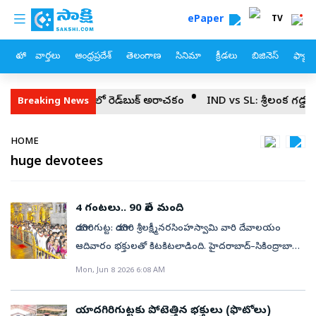
custom menu
Skip to main content
ePaper
TV
హోం
వార్తలు
ఆంధ్రప్రదేశ్
తెలంగాణ
సినిమా
క్రీడలు
బిజినెస్
ఫ్యామ
విద్యాశాఖలో రెడ్‌బుక్ అరాచకం
IND vs SL: శ్రీలంక గడ్డపై శతక్కొట్టిన పడ
Breaking News
Breadcrumb
HOME
huge devotees
4 గంటలు.. 90 వేల మంది
యాదగిరిగుట్ట: యాదగిరి శ్రీలక్ష్మీనరసింహస్వామి వారి దేవాలయం
ఆదివారం భక్తులతో కిటకిటలాడింది. హైదరాబాద్‌–సికింద్రాబాద్‌
జంట నగరాలు, రాష్ట్రంలోని అన్ని జిల్లాలతో పాటు ఇతర
Mon, Jun 8 2026 6:08 AM
రాష్ట్రాలకు చెందిన భక్తులు సైతం శ్రీనృసింహస్వామిని
దర్శించుకొని, మొక్కులు తీర్చుకునేందుకు క్యూకట్టారు. దీంతో
యాదగిరిగుట్టకు పోటెత్తిన భక్తులు (ఫొటోలు)