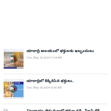
సమయం పడుతోందని వెల్లడించిందిజూన్ 1 నుండి 5వ తేదీ
వరకు తిరుమలలో హనుమజ్జయంతి ఉత్సవాలు⁠ఆకాశగంగ
అంజనా దేవి – బాలాంజనేయ స్వామివారికి ప్రత్యేక అభిషేకం–
జాపాలి తీర్థం వద్ద హనుమాన్ చాలీసా యొక్క సామూహిక
పఠనంతిరుమ‌ల‌, 2024 మే 26: జూన్ 1 నుంచి 5వ తేదీ వరకు
అంజనాద్రి ఆకాశ గంగ ఆలయం, జపాలి తీర్థంలో హనుమాన్
జయంతిని ఘనంగా నిర్వహించేందుకు టీటీడీ ఏర్పాట్లు
చేస్తోంది.ఇందులో భాగంగా ఈ ఐదు రోజులు పాటు ఆకాశ
యాదాద్రి ఆలయంలో భక్తులకు ఇబ్బందులు
గంగలో శ్రీ బాలాంజనేయ స్వామి, శ్రీ అంజనాదేవికి ప్రత్యేక
Sun, May 26 2024 11:24 AM
అభిషేకం నిర్వహించడంతోపాటు జపాలి తీర్థంలో సామూహిక
హనుమాన్ చాలీసా పారాయణం నిర్వహించేందుకు టీటీడీ
అన్ని ఏర్పాట్లు చేస్తోంది.ఆకాశ గంగలోని అంజనాద్రి ఆంజనేయ
ఆలయంలోహనుమత్ జయంతి సందర్భంగా ఆకాశ గంగలోని
యాదాద్రిలో కిక్కిరిసిన భక్తులు..
శ్రీ అంజనాదేవి- శ్రీ బాలాంజనేయ స్వామి ఆలయంలో ఈ ఐదు
Sun, May 26 2024 10:42 AM
రోజుల పాటు ఉదయం 8.30 నుండి 10 గంటల వరకు
అభిషేకం చేయనున్నారు. మొదటి రోజు జూన్ 1న మల్లెపూలు,
జూన్ 2న తమలపాకులు, జూన్ 3న ఎర్ర గన్నేరు మరియు