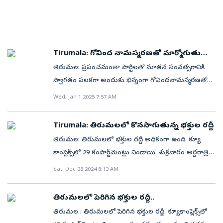
Tirumala: గోవింద నామస్మరణతో మార్మోగుతున్న
తిరుమల
తిరుమల: ప్రపంచమంతా పార్టీలతో నూతన సంవత్సరానికి
స్వాగతం పలకగా అందుకు భిన్నంగా గోవిందనామస్మరణతో
తిరుమలలో నూతన సంవత్సరానికి స్వాగతం పలికారు శ్రీవారి
Wed, Jan 1 2025 7:57 AM
భక్తులు. సరిగ్గా 12 గంటలకు భక్తులందరూ గోవింద నామాన్ని
జపించడంతో తిరుగిరులు మార్మోగాయి. దీంతో శ్రీవారి ఆలయం
Tirumala: తిరుమలలో కొనసాగుతున్న భక్తుల రద్దీ
ముందు సందడి వాతావరణం నెలకొంది. నూతన
తిరుమల: తిరుమలలో భక్తుల రద్దీ అధికంగా ఉంది. క్యూ
సంవత్సరానికి ఆహ్వానం పలుకుతూ లడ్డూ ప్రసాదంను
కాంప్లెక్స్‌లో 29 కంపార్ట్‌మెంట్లు నిండాయి. శుక్రవారం అర్ధరాత్రి
పంచుకున్న భక్తులు తిరుమలలో నేడు (బుధవారం)
వరకు 66,715 మంది స్వామివారిని దర్శించుకున్నారు. వీరిలో
Sat, Dec 28 2024 8:13 AM
తిరుమలలో భక్తుల రద్దీ అధికంగా ఉంది. రూ.300 ప్రత్యేక
24,503 మంది భక్తులు తలనీలాలు సమర్పించారు. కానుకల
ప్రవేశ దర్శనానికి 3 గంటల సమయం పడుతుండగా, టైమ్
రూపంలో హుండీలో రూ.4.06 కోట్లు సమర్పించారు. దర్శన
స్లాట్ (SSD) దర్శనానికి 1 కంపార్ట్ మెంట్లలో వేచి ఉన్న భక్తులు
తిరుమలలో పెరిగిన భక్తుల రద్దీ..
టిక్కెట్లు లేని భక్తులకు 20 గంటల్లో, ప్రత్యేక ప్రవేశ దర్శనం
4 గంటల సమయం పడుతుంది. . మంగళవారం శ్రీవారిని
తిరుమల : తిరుమలలో పెరిగిన భక్తుల రద్దీ. క్యూకాంప్లెక్స్‌లో
టిక్కెట్లు కలిగిన భక్తులకు 5 గంటల్లో దర్శనం లభిస్తోంది.