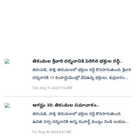
తిరుమల శ్రీవారి దర్శనానికి పెరిగిన భక్తుల రద్దీ..
తిరుపతి, సాక్షి: తిరుమలలో భక్తుల రద్దీ కొనసాగుతుంది. శ్రీవారి
దర్శనానికి 17 కంపార్టుమెంట్లో వేచిఉన్న భక్తులు. శుక్రవారం
అర్ధరాత్రి వరకు 65,080 మంది స్వామివారిని
Sat, Aug 31 2024 7:52 AM
దర్శించుకున్నారు. వీరిలో 27,394 మంది భక్తులు తలనీలాలు
సమర్పించారు. కానుకల రూపంలో హుండీలో రూ.3.80 కోట్లు
ఆగష్టు 30: తిరుమల సమాచారం..
సమర్పించారు.టైమ్ స్లాట్ (SSD) దర్శనానికి 6 కంపార్ట్
తిరుపతి, సాక్షి: తిరుమలలో భక్తుల రద్దీ కొనసాగుతుంది.
మెంట్లలో వేచి ఉన్న భక్తులకు 3 గంటల సమయం. ఉచిత
ఉచిత సర్వ దర్శనానికి అన్ని కంపార్ట్ మెంట్లు నిండి బయట
సర్వదర్శనానికి సుమారు 12 గంటల సమయం, ప్రత్యేక ప్రవేశ
క్యూలైన్లలో వేచి ఉన్న భక్తులు. గురువారం అర్ధరాత్రి వరకు
Fri, Aug 30 2024 8:21 AM
దర్శనం టిక్కెట్లు కలిగిన భక్తులకు 2 గంటల్లో దర్శనం