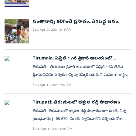
సంతానాన్ని కలిగించే ప్రసాదం..ఎగబడ్డ జనం..
Sat, Apr 20 2024 9:19 AM
Tirumala: ఏప్రిల్ 17న శ్రీవారి ఆలయంలో
శ్రీరామనవమి ఆస్థానం
తిరుపతి: తిరుమల శ్రీవారి ఆలయంలో ఏప్రిల్ 17వ తేదీన
శ్రీరామనవమి పర్వదినాన్ని పురస్కరించుకుని ఘనంగా ఆస్థానం
జరుగనుంది. ఈ సందర్భంగా సాయంత్రం శ్రీరాముల‌వారు
Sat, Apr 13 2024 7:57 AM
హనుమంత వాహనంపై మాడవీధులలో ఊరేగి భక్తులను
కటాక్షిస్తారు. అదేవిధంగా, శ్రీవారి ఆలయంలో ఏప్రిల్ 18న
Tirupati: తిరుమలలో భక్తుల రద్దీ సాధారణం
శ్రీరామ పట్టాభిషేకం నిర్వ‌హిస్తారు. శ్రీరామనవమి సందర్భంగా
తిరుపతి: తిరుమలలో భక్తుల రద్దీ సాధారణంగా ఉంది. నిన్న
బుధ‌వారం ఉదయం 9 నుండి 11 గంటల వరకు
(బుధవారం) 65,570 మంది స్వామివారిని దర్శించుకోగా
రంగ‌నాయ‌కుల మండ‌పంలో శ్రీ సీతారామ లక్ష్మణ సమేత
24,446 మంది భక్తులు తలనీలాలు సమర్పించారు.
Thu, Apr 11 2024 8:01 AM
హనుమంతులవారి ఉత్సవర్లకు స్నపన తిరుమంజనం
స్వామివారికి కానుకల రూపంలో హుండీలో రూ. 3.53 కోట్లు