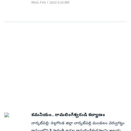
కార్యక్రమం నిర్వహించనున్నారు.
Wed, Feb 1 2023 9:25 AM
పుణ్యస్నానాలు ఆచరించారు. అనంతరం అమ్మవార్ల గద్దెల వద్ద
మొక్కులు చెల్లించుకున్నారు. దర్శనానికి గంటల తరబడి
సమయం పట్టింది. రద్దీని అదుపు చేసేందుకు పోలీసులు
తీవ్రంగా శ్రమించాల్సి వచ్చింది. ఏర్పాట్లను ఈవో రాజేంద్రం
పర్యవేక్షించారు.
కమనీయం.. రామలింగేశ్వరుడి కల్యాణం
నార్కట్‌పల్లి: నల్లగొండ జిల్లా నార్కట్‌పల్లి మండలం చెర్వుగట్టు