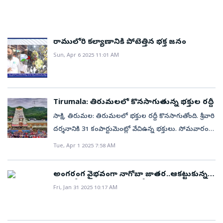
రాములోరి కల్యాణానికి పోటెత్తిన భక్త జనం
Sun, Apr 6 2025 11:01 AM
Tirumala: తిరుమలలో కొనసాగుతున్న భక్తుల రద్దీ
సాక్షి, తిరుమల: తిరుమలలో భక్తుల రద్దీ కొనసాగుతోంది. శ్రీవారి
దర్శనానికి 31 కంపార్టుమెంట్లో వేచిఉన్న భక్తులు. సోమవారం
అర్ధరాత్రి వరకు 73,007 మంది స్వామివారిని దర్శించుకోగా
Tue, Apr 1 2025 7:58 AM
27,440 మంది భక్తులు తలనీలాలు సమర్పించారు.
స్వామివారికి కానుకల రూపంలో హుండీలో రూ.3.04 కోట్లు
అంగరంగ వైభవంగా నాగోబా జాతర..ఆకట్టుకున్న
సమర్పించారు.టిక్కెట్లు లేని భక్తులకు 18 గంటలు పడుతోంది.
ఆదివాసీల సాంస్కృతి (ఫొటోలు)
Fri, Jan 31 2025 10:17 AM
ప్రత్యేక ప్రవేశ దర్శనం టిక్కెట్లు కలిగిన భక్తులకు 6 గంటల్లో
దర్శనం లభిస్తోంది.