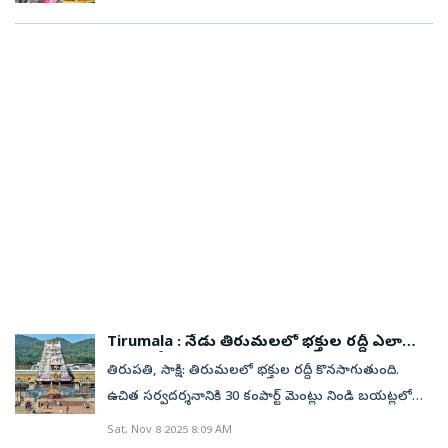
సమయంలో ధర్మ దర్శనం, రూ.150 టికెట్‌ దర్శనం లైన్లు
నిండిపోయాయి. భక్తులు అధికంగా రావడంతో ధర్మ దర్శనానికి
3గంటలకుపైగా, వీఐపీ, బ్రేక్‌ దర్శనానికి ఒక గంట సమయం
పట్టింది. శ్రీస్వామి వారిని 60 వేలకు పైగా భక్తులు దర్శించుకొని
మొక్కులు తీర్చుకున్నారు. వివిధ విభాగాల ద్వారా
నిత్యాదాయం రూ.68,97,437 వచ్చినట్లు దేవస్థానం
అధికారులు తెలిపారు.
Tirumala : నేడు తిరుమలలో భక్తుల రద్దీ ఎలా
ఉందంటే?
తిరుపతి, సాక్షి: తిరుమలలో భక్తుల రద్దీ కొనసాగుతుంది.
ఉచిత సర్వదర్శనానికి 30 కంపార్ట్ మెంట్లు నిండి బయట్లలో
వేచి ఉన్న భక్తులు. శుక్రవారం అర్ధరాత్రి వరకు 68,075 మంది
Sat, Nov 8 2025 8:09 AM