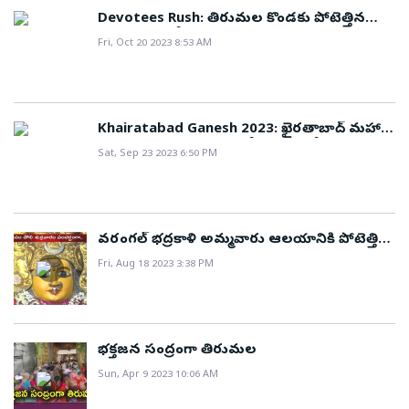
Devotees Rush: తిరుమల కొండకు పోటెత్తిన
భక్తులు (ఫోటోలు)
Fri, Oct 20 2023 8:53 AM
Khairatabad Ganesh 2023: ఖైరతాబాద్ మహా
గణపతి వద్ద భక్తజన సందోహం (ఫోటోలు)
Sat, Sep 23 2023 6:50 PM
వరంగల్ భద్రకాళి అమ్మవారు ఆలయానికి పోటెత్తిన
భక్తులు
Fri, Aug 18 2023 3:38 PM
భక్తజన సంద్రంగా తిరుమల
Sun, Apr 9 2023 10:06 AM