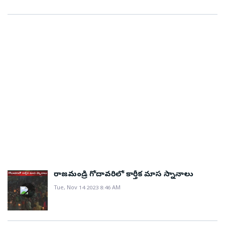
రాజమండ్రి గోదావరిలో కార్తీక మాస స్నానాలు
Tue, Nov 14 2023 8:46 AM