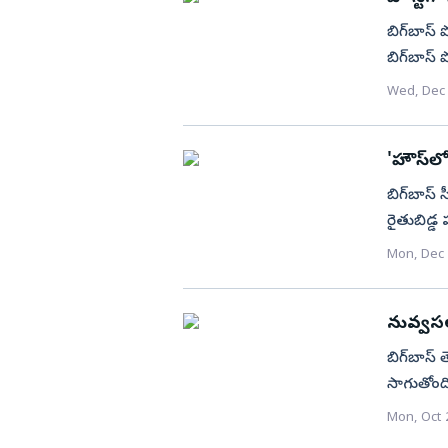
నా భర్త బతికి
అత‌డిని త
బిగ్‌బాస
అబద్ధాన్న
మారింది. 2021లోనే రోకా.. తాజాగా ఈ కేసుపై బిగ్‌బాస్ కంటెస్టెంట్
బిగ్‌బాస్
ట్యాగ్‌ వే
గీతూ రాయ‌
అడుగుపెట్
Wed, Dec 
ఓ ఫ్యామిల
బాగానే మా
బాదుకుని
కాకముందే 
నేనిచ్చిన 
మరెన్నో నే
దేవుడున్న
వ‌చ్చింది
'హౌస్‌లో
వ్యాఖ్యా
చేసింది. 
స్నేహితుర
కామెంట్స
ప్రశ్నలన్న
బిగ్‌బాస్‌
కమిషన్‌కు
ఏళ్లుగా రి
సైతం టచ్‌
రైతుబిడ్డ 
ధనుష్‌లపై 
తిరిగేలోగా పెళ్
పెట్టింది
అమర్‌దీప్,
post on Instagram A pos
Mon, Dec 
ఇంత‌లోనే.
ఫెయిలయ్యాడంటోంది. స్క్రిప
అయితే అంత
(@soumyashettys
పెళ్లికి గ
మాట్లాడుత
సరిపెట్టు
సమస్యలకు
ప‌సుపు దంచ
జనాలకు చ
నువ్వసల
ఎలిమినేట
కౌన్సెలిం
పంచారు, క
నాగార్జు
పెట్టేసి
యావర్‌ ఇ
040-662
బిగ్‌బాస్‌
జ‌ర‌గాల్సి
అన్నింటిలో
సమాధానాలిచ
మెయిల్: roshni
సాగుతోంది.
వివాహం చేస
బెండు తీస
రైతుబిడ్డ
రిలీజయ్యే
రతిక రోజ్
ఇంకో అమ్మ
Mon, Oct 
మాట్లాడేస
యావర్ మా
రోజులకు వై
డిప్రెష‌న్