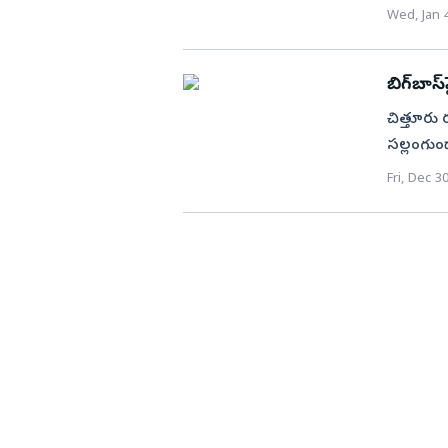
పోషించాడు. 
యాంకర్‌గా 
అనిపించి
Wed, Jan 
దృష్టి పె
హౌస్‌లో ప
లాస్య సోష
వేసింది.
యావర్‌ ఇ
ప్రచారం జ
తనకు సంబంధి
ఆ టైం వచ్చ
తగ్గించుక
ఎలిమినేట్‌ 
బిగ్‌బాస్
ఉంటే లాస్
క్రైయింగ్‌ స
తెలుసనుకుం
నన్ను అడి
మరోసారి 
పాము నయం
చిత్తూరు
మాట్లాడటమే
అంతే పదు
వేదికగా 
గీతూ. ఇద
సల్లంగుండ
అనుకున్న ద
సీరియల్‌ 
జరిగింది
అర్థమైతే అద
చిత్తూరు 
Fri, Dec 3
నువ్వేంటి
మారాయి. ల
అపరిచితు
అట్టహాసంగ
ఉన్నారా? ఫ
నటి సుష్మ ఇ
రోజుకో యా
చిత్తూరు వాసుల్లో
పిలిస్తే 
కోసం ఇక్కడ క్లిక్ చేయం
అని చెప్ప
యువత ఉత్
పేర్కొంది.
shared by 
అనిపించడ
అంటూ మొద
మాట్లాడింది. ప్రశాంత్‌కు డ్రగ్‌ ఎక్కేసింది 'అమర్‌ దీప్‌.. 
మాత్రం తమ
లేదురా నా
కూడా తట్ట
అయితే బా
అయినా కూడ
బాడీని 
ఉందో అని క
సందర్భమైన
అది అసాధ్య
రతిక.. చా
ఏవరైనా మీ
అనే డ్రగ్‌
మాత్రం..
చెబుతున్న
అర్హత ఉన్
ముందు ముం
తప్పు చే
ఉన్న 14 మ