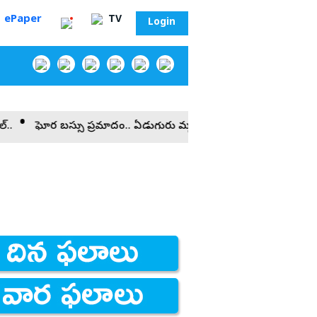
ePaper
TV
Login
ర బస్సు ప్రమాదం.. ఏడుగురు మృతి, 11 మందికి గాయాలు
బంగారం నాన
‌
సా?