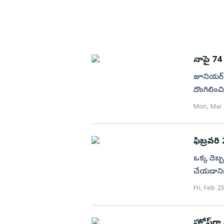
హనీ... భార
ఐదు నెలల
డబ్బిచ్చే
డిప్రెషన
వాటిని ఒప
మందులు వా
కాకపోతే ఇ
ఆసుపత్రిక
గొడవయినప
బ్యాక్టీరి
నాపై 74
బాగున్నట్
ట్రీట్‌మెం
చచ్చిపో
చిన్నచిన
జూనియర్‌ 
కూడా తీసు
అని గీతూ 
దొంగిలించ
వెళ్లిపో
ఉంది.. ధ
దొండపర్తిల
Mon, Mar 
గీతూ చెప్
తులాల బం
బతుకుతాను
ఆ నగల్లో 
తప్పక పాట
ఫిబ్ర‌వ‌ర
తులాలను స్
పూర్తిగా డా
రాయ‌ల్‌
నొక్కేస్
ఒక్క దెబ్బ
తెలిపింద
సోషల్‌ మీ
చేయ‌డానిక
గురికావడం జరుగుతుం
లేనిపోని 
జ‌శ్వంత్ 
కష్టమని డా
Fri, Feb 2
జైల్లో ఉ
చేసుకుంటా
పరిస్థితి
పాపులర్‌ 
ఫిర్యాదు చ
పంచుకుం
నోరు నొక్
హోస్ట్‌
అక్క‌డ ష‌