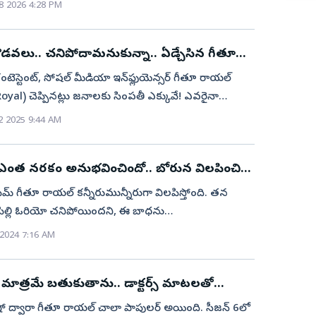
తున్నప్పటికీ వీళ్ల పద్ధతి మాత్రం అస్సలు మారడం లేదు. తాజాగా
బేడ్కర్‌ కోనసీమ
రాజన్న
ఫొటోలు
మేటి చిత్రా
28 2026 4:28 PM
స్' ఫేమ్ గీతూ రాయల్ అయితే గుడి ముందే సినిమా పాటలకు
ఖమ్మం
వీడియోలు
వెబ్ స్టోరీస్
సింది. వాటిని రీల్‌గా సోషల్ మీడియాలో పోస్ట్ చేసింది. ఈ
భద్రాద్రి
గొడవలు.. చనిపోదామనుకున్నా.. ఏడ్చేసిన గీతూ
స్త ఇప్పుడు వివాదాస్పదమైంది.(ఇదీ చదవండి: ఓటీటీలోకి
మా.. రూ.50 లక్షలతో తీస్తే రూ.100 కోట్ల కలెక్షన్)రీసెంట్‌గా తన
మహబూబ్‌నగర్
 కంటెస్టెంట్‌, సోషల్‌ మీడియా ఇన్‌ఫ్లుయెన్సర్‌ గీతూ రాయల్‌
స్నేహితులతో కలిసి తిరుమల వెళ్లిన యూట్యూబర్ గీతూ..
yal) చెప్పినట్లు జనాలకు సింపతీ ఎక్కువే! ఎవరైనా
జోగులాంబ
్డుతో పాటు ఆలయం ఎదుట, పుష్కరిణి సమీపంలో, కౌంటర్స్
ంటే అస్సలు చూడలేరు. అన్నా, నేను రైతుబిడ్డనన్నా అని
12 2025 9:44 AM
నాగర్ కర్నూల్
న్సులు చేసింది. వాటిని వీడియోగా చేసి ఇన్ స్టాలో రీల్
ముఖం పెట్టి ఓట్లు అడుక్కున్న పల్లవి ప్రశాంత్‌ను
నారాయణపేట
చేసింది. దీంతో ఈమెపై చాలా విమర్శలు వచ్చాయి. ఈ
రు. అందరూ తనను ఒంటరి చేసి టార్గెట్‌ చేస్తున్నారన్న
 సదరు రీల్‌ని డిలీట్ చేసింది. తాజాగా ఈమెపై టీటీడీ
డ ఎంత నరకం అనుభవించిందో.. బోరున విలపించిన
వనపర్తి
విజయాన్ని అందించారు. బాలాదిత్య కన్నీళ్లతో సిగరెట్ల కోసం
కూడా సిద్ధమైంది. అదే విషయాన్ని చెబుతూ మరో వీడియో
యల్‌
ా వాటిని ఇవ్వకుండా ముప్పుతిప్పలు పెట్టిందని గీతూ
 ఫేమ్‌ గీతూ రాయల్‌ కన్నీరుమున్నీరుగా విలపిస్తోంది. తన
మెదక్
సింది. అయితే ఈమె.. ఏకంగా గుడి ముందే డ్యాన్సులు చేస్తుంటే
బిగ్‌బాస్‌ షో నుంచి ఎలిమినేట్‌ చేశారు.ఏడ్చేసిన
పిల్లి ఓరియో చనిపోయిందని, ఈ బాధను
ములు నెల్లూరు
సంగారెడ్డి
బ్బంది ఏం చేస్తున్నారంటూ విమర్శలు
గో ట్రోఫీ మనదే అని డిసైడ్‌ అయిన గీతూ రాయల్‌కు
ేకపోతున్నానంటూ బోరున విలపించింది. ఓరియో బంగారం..
 2024 7:16 AM
ుతున్నాయి.'అందరికీ ఒక గుడ్ న్యూస్. నా మీద చర్యలు
సిద్దిపేట
‌ పెద్ద షాకే ఇచ్చింది. బిగ్‌బాస్‌ తెలుగు ఆరో సీజన్‌ (Bigg
లేదు.. ఐ లవ్యూ.. అంటూ చివరిసారి తనను సమాధి చేస్తూ
రట. ఇక హ్యాపీగా ఉండండి. చిన్న విషయాన్ని ఇంత పెద్దది
elugu) అయిపోయి మూడేళ్లు కావస్తున్నా ఇప్పటికీ ఆ బాధ
నల్గొండ
ది. తనతో సంతోషంగా ఉన్న రోజులను గుర్తు చేసుకుంటూ
ు అందరికీ థ్యాంక్స్. ఇప్పటికే నా జీవితంలో సగం
టకు రాలేకపోతోంది. బుల్లితెరపై ప్రసారమయ్యే షోలలోనూ
ు మాత్రమే బతుకుతాను.. డాక్టర్స్‌ మాటలతో
బంధించిన వీడియోను ఇన్‌స్టాగ్రామ్‌లో షేర్‌ చేసింది.ఆరోజు
సూర్యాపేట
ు. పోగొట్టుకోవడానికి ఇంకా ఏం మిగలలేదు. ఉన్న కొద్దిపాటి
కనిపించడం లేదు. అలాంటిది గీతూ రాయల్‌ తాజాగా ఓ
్‌: గీతూ రాయల్‌
ాలేదు2021, డిసెంబర్‌ 13న ఓరియో మా కుటుంబంలోకి
‌ షో ద్వారా గీతూ రాయల్‌ చాలా పాపులర్‌ అయింది. సీజన్‌ 6లో
ని కూడా మీరు తీసేసి సంతోషంగా ఉండండి' అని గీతూ తన
రామరాజు
యాదాద్రి