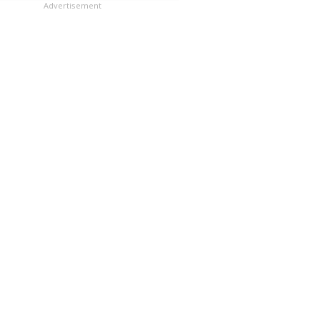
లు
Advertisement