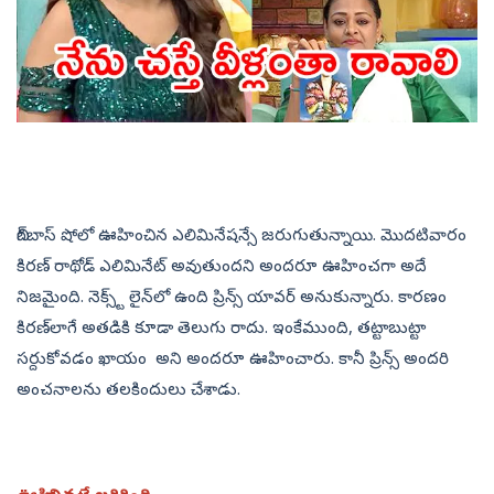
బిగ్‌బాస్‌ షోలో ఊహించిన ఎలిమినేషన్సే జరుగుతున్నాయి. మొదటివారం
కిరణ్‌ రాథోడ్‌ ఎలిమినేట్‌ అవుతుందని అందరూ ఊహించగా అదే
నిజమైంది. నెక్స్ట్‌ లైన్‌లో ఉంది ప్రిన్స్‌ యావర్‌ అనుకున్నారు. కారణం
కిరణ్‌లాగే అతడికి కూడా తెలుగు రాదు. ఇంకేముంది, తట్టాబుట్టా
సర్దుకోవడం ఖాయం అని అందరూ ఊహించారు. కానీ ప్రిన్స్‌ అందరి
అంచనాలను తలకిందులు చేశాడు.