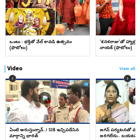
ఒంగోలు : భక్తితో వేల్ కావడి ఉత్సవం
'కనకరాజు'తో హ్యాట్రిక్ 
(ఫొటోలు)
నాయక్ (ఫొటోలు)
Video
View all
ఏంటి అరుస్తున్నావ్..! SIకి ఇచ్చిపడేసిన
జగన్ పర్యటనతో మాక
మార్గాన్ని భారత్
జరగలేదు.. బయటపెట్