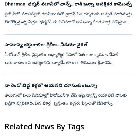
Dharman: ధర్మన్‌ మూవీలో ఛాన్స్.. రాశీ ఖన్నా ఆసక్తికర కామెంట్స్
స్టార్‌ హీరో సూపర్‌స్టార్‌ రజినీకాంత్‌తో డ్రాగన్‌ ఫేం దర్శకుడు అశ్వత్‌ మారిమత్తు
తెరకెక్కిస్తున్న చిత్రం ‘ధర్మన్‌’. ఈ సినిమాలో రాశీఖన్నా కీలక పాత్ర పోషిస్తుంది.
ఈ చిత్రంలో రజినీకాంత్‌తో పనిచేసిన అనుభవ...
సామాన్య భక్తురాలిగా శ్రీలీల.. వీడియో వైరల్
హీరోయిన్ శ్రీలీల ప్రస్తుతం ఆధ్యాత్మిక సేవలో బిజీగా ఉన్నారు. ఇటీవలే
అరుణాచలం సందర్శించిన బ్యూటీ.. తాజాగా తిరుమల శ్రీవారిని
దర్శించుకున్నారు. ఈ సందర్భంగా స్వామివారికి మొక్కులు చెల్లించుకున్నారు.
‍అయితే ...
నా రెండో బిడ్డ కళ్లలో ఆయనని చూసుకుంటున్నా
తెలుగులో పలు సినిమాల్లో హీరోయిన్‌గా చేసి ఆపై డ్యాన్స్ రియాలిటీ షోలకు
జడ్జిగా వ్యవహరించిన పూర్ణ.. ప్రస్తుతం ఇద్దరు పిల్లలతో జీవితాన్ని
ఆస్వాదిస్తోంది. అయితే తన తండ్రి చనిపోయి తొమ్మిదేళ్లు అయిన
సందర్భంగ...
Related News By Tags