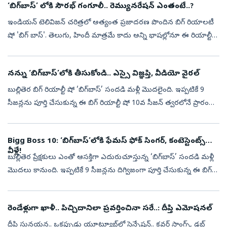
‘బిగ్‌బాస్‌’ లోకి సౌరభ్‌ గంగూలీ.. రెమ్యునరేషన్‌ ఎంతంటే..?
ఇండియన్ టెలివిజన్ చరిత్రలో అత్యంత ప్రజాదరణ పొందిన బిగ్‌ రియాలటీ
షో 'బిగ్ బాస్'. తెలుగు, హిందీ మాత్రమే కాదు అన్ని భాషల్లోనూ ఈ రియాల్టీ
షోకి మంచి క్రేజ్‌ ఉంది. తెలుగులో అయితే ఇప్పటికే 9 సీజన్లను దిగ్వి...
నన్ను ‘బిగ్‌బాస్‌’లోకి తీసుకోండి.. ఎస్సై విజ్ఞప్తి, వీడియో వైరల్‌
బుల్లితెర బిగ్‌ రియాల్టీ షో ‘బిగ్‌బాస్‌’ సందడి మళ్లీ మొదలైంది. ఇప్పటికే 9
సీజన్లను పూర్తి చేసుకున్న ఈ బిగ్‌ రియాల్టీ షో 10వ సీజన్‌ త్వరలోనే ప్రారంభం
కానుంది. దీనికి సంబంధించిన ప్రోమోని ఇటీవల రిలీజ్‌ చ...
Bigg Boss 10: ‘బిగ్‌బాస్‌’లోకి ఫేమస్‌ ఫోక్‌ సింగర్‌, కంటెస్టెంట్స్‌
వీళ్లే!
బుల్లితెర ప్రేక్షకులు ఎంతో ఆసక్తిగా ఎదురుచూస్తున్న ‘బిగ్‌బాస్‌’ సందడి మళ్లీ
మొదలు కానుంది. ఇప్పటికే 9 సీజన్లను దిగ్విజంగా పూర్తి చేసుకున్న ఈ బిగ్‌
రియాల్టీ షో 10వ సీజన్‌ త్వరలోనే ప్రారంభం కానుంది. దీన...
రెండేళ్లుగా ఖాళీ.. పిచ్చిదానిలా ప్రవర్తించినా సరే..: దీప్తి ఎమోషనల్‌
దీప్తి సునయన.. ఒకప్పుడు యూట్యూబ్‌లో సెన్సేషన్‌.. కవర్‌ సాంగ్స్‌, డబ్‌