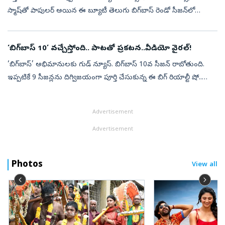
స్మాష్‌తో పాపులర్‌ అయిన ఈ బ్యూటీ తెలుగు బిగ్‌బాస్‌ రెండో సీజన్‌లో
పాల్గొంది. అమాయకత్వం, చిలిపితనంతో అభిమానులను సంపాదించుకున్న
ఈ నట...
‘బిగ్‌బాస్‌ 10’ వచ్చేస్తోంది.. పాటతో ప్రకటన..వీడియో వైరల్‌!
‘బిగ్‌బాస్‌’ అభిమానులకు గుడ్‌ న్యూస్‌. బిగ్‌బాస్‌ 10వ సీజన్‌ రాబోతుంది.
ఇప్పటికే 9 సీజన్లను దిగ్విజయంగా పూర్తి చేసుకున్న ఈ బిగ్‌ రియాల్టీ షో..
త్వరలోనే 10వ సీజన్‌తో ప్రేక్షకులను అలరించడానికి రెడీ అవుత...
Advertisement
Advertisement
Photos
View all