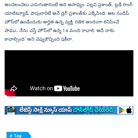
అంచెలంచెలు ఎదుగుతానంటే అది అసాధ్యం. పల్లవి ప్రశాంత్‌.. బ్లడీ రాంగ్‌
యాటిట్యూడ్‌. పాపులారిటీ అనే డ్రగ్‌ ప్రశాంత్‌కు ఎక్కేసింది. ఆట సందీప్‌
హౌస్‌లో ఉండేందుకు అర్హత ఉన్న వ్యక్తి. రతిక అందంగా కనిపించే
పాము.. నేను చస్తే హౌస్‌లో ఉన్న 14 మంది రావాలి. అదీ నాకు
కావాల్సింది' అని చెప్పుకొచ్చింది షకీలా.
# Tag