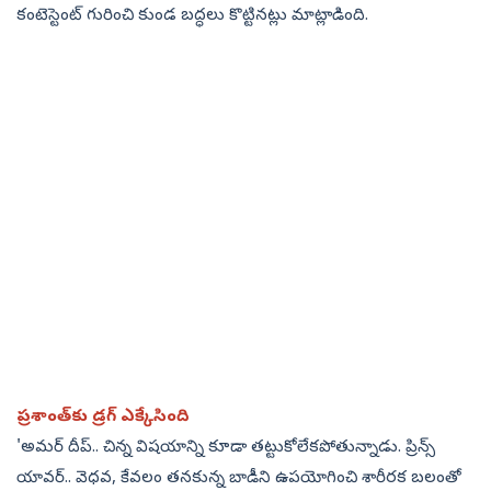
కంటెస్టెంట్‌ గురించి కుండ బద్ధలు కొట్టినట్లు మాట్లాడింది.
ప్రశాంత్‌కు డ్రగ్‌ ఎక్కేసింది
'అమర్‌ దీప్‌.. చిన్న విషయాన్ని కూడా తట్టుకోలేకపోతున్నాడు. ప్రిన్స్‌
యావర్‌.. వెధవ, కేవలం తనకున్న బాడీని ఉపయోగించి శారీరక బలంతో