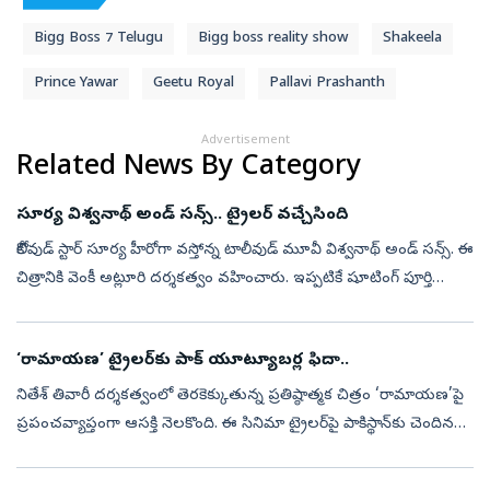
Bigg Boss 7 Telugu
Bigg boss reality show
Shakeela
Prince Yawar
Geetu Royal
Pallavi Prashanth
Advertisement
Related News By Category
సూర్య విశ్వనాథ్ అండ్ సన్స్.. ట్రైలర్ వచ్చేసింది
కోలీవుడ్ స్టార్ సూర్య హీరోగా వస్తోన్న టాలీవుడ్ మూవీ విశ్వనాథ్ అండ్ సన్స్. ఈ
చిత్రానికి వెంకీ అట్లూరి దర్శకత్వం వహించారు. ఇప్పటికే షూటింగ్ పూర్తి
చేసుకున్న ఈ మూవీ ఆగస్టు 14న థియేటర్లలో సందడి చేయనుంది. ...
‘రామాయణ’ ట్రైలర్‌కు పాక్‌ యూట్యూబర్ల ఫిదా..
నితేశ్‌ తివారీ దర్శకత్వంలో తెరకెక్కుతున్న ప్రతిష్ఠాత్మక చిత్రం ‘రామాయణ’పై
ప్రపంచవ్యాప్తంగా ఆసక్తి నెలకొంది. ఈ సినిమా ట్రైలర్‌పై పాకిస్థాన్‌కు చెందిన
కొందరు యూట్యూబర్ల స్పందనలు సోషల్‌మీడియాలో చక్కర్లు ...