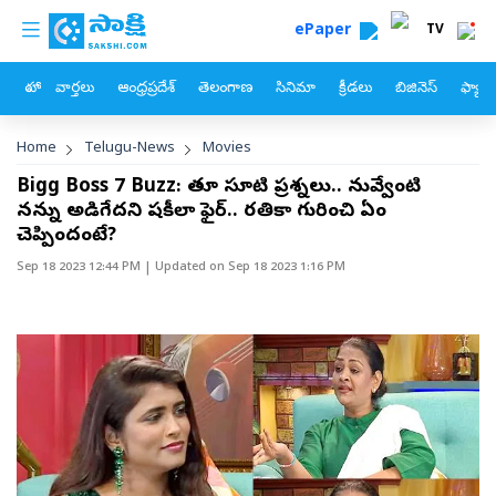
custom menu
Skip to main content
ePaper
TV
హోం
వార్తలు
ఆంధ్రప్రదేశ్
తెలంగాణ
సినిమా
క్రీడలు
బిజినెస్
ఫ్యామ
Breadcrumb
Home
Telugu-News
Movies
Bigg Boss 7 Buzz: గీతూ సూటి ప్రశ్నలు.. నువ్వేంటి
నన్ను అడిగేదని షకీలా ఫైర్‌.. రతికా గురించి ఏం
చెప్పిందంటే?
Sep 18 2023 12:44 PM
| Updated on
Sep 18 2023 1:16 PM