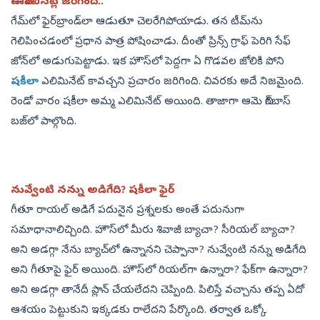
ఊహించినట్లే జరిగింది..
గేమ్‌లో ఫైర్‌బ్రాండ్‌లా ఆడుతూ చెలరేగిపోయాడు. తన టీమ్‌ను
గెలిపించడంలో ప్రధాన పాత్ర పోషించాడు. దీంతో ప్రిన్స్‌ గ్రాఫ్‌ పెరిగి సేఫ్‌
జోన్‌లో అడుగుపెట్టాడు. ఇక హౌస్‌లో పెద్దగా ఏ గొడవల జోలికి పోని
షకీలా
ఎలిమినేట్‌ కావచ్చని ప్రచారం జరిగింది. చివరకు అదే నిజమైంది.
రెండో వారం షకీలా అమ్మ ఎలిమినేట్‌ అయింది. తాజాగా ఆమె బిగ్‌బాస్‌
బజ్‌లో పాల్గొంది.
నువ్వేంటి నన్ను అడిగేది? షకీలా ఫైర్‌
గీతూ రాయల్‌ అడిగే పదునైన ప్రశ్నలకు అంతే పదునుగా
సమాధానాలిచ్చింది. హౌస్‌లో మీరు శివాజీ బ్యాచా? సీరియల్‌ బ్యాచా?
అని అడగ్గా నేను బ్యాచ్‌లో ఉన్నానని చెప్పానా? నువ్వేంటి నన్ను అడిగేది
అని గీతూపై ఫైర్‌ అయింది. హౌస్‌లో రియల్‌గా ఉన్నారా? ఫేక్‌గా ఉన్నారా?
అని అడగ్గా తానేదీ ప్లాన్‌ చేయలేదని చెప్పింది. పిలిస్తే వచ్చాను తప్ప ఏదో
ఆశయం పెట్టుకుని ఇక్కడకు రాలేదని పేర్కొంది. తర్వాత ఒక్కో