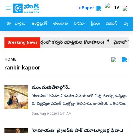
custom menu
Skip to main content
ePaper
TV
హోం
వార్తలు
ఆంధ్రప్రదేశ్
తెలంగాణ
సినిమా
క్రీడలు
బిజినెస్
ఫ్యామ
ఢిల్లీ మార్గంలో కన్వర్ యాత్రికుల కోలాహలం!
చైనాలో ‘డాల్ఫిన్‌’ బీభత్స
Breaking News
Breadcrumb
HOME
ranbir kapoor
ముందుగా విదేశాల్లోనే...
‘రామాయణ’ సినిమా విడుదల విషయంలో చిన్న మార్పు ఉన్నట్లు
ఈ చిత్రనిర్మాత నమిత్‌ మల్హోత్రా తెలిపారు. భారతీయ ఇతిహాసం
రామాయణం ఆధారంగా తెరకెక్కిన సినిమా ‘రామాయణ’. నితీష్‌
Sun, Aug 9 2026 12:41 AM
తివారి దర్శకత్వంలో రూపొందుతున్న ఈ సినిమాలో రాముడిగా
రణ్‌బీర్‌ కపూర్, సీతగా సాయిపల్లవి, లక్ష్మణుడిగా రవి దుబె,
‘రామాయణ’ ట్రైలర్‌కు పాక్‌ యూట్యూబర్ల ఫిదా..!