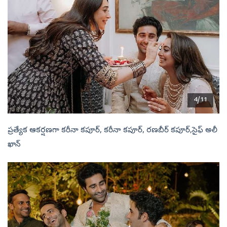
4/11
ప్రత్యేక ఆకర్షణగా కరీనా కపూర్‌, కరీనా కపూర్‌, రణబీర్‌ కపూర్‌,సైఫ్ అలీ
ఖాన్