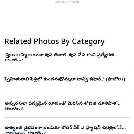
Advertisement
Related Photos By Category
‘పుస్తెలు అమ్మి అయినా పులస తినాలి’ పులస చేప రుచి ప్రత్యేకత
(ఫొటోలు)
స్నేహితురాలి పెళ్లిలో కుందనపు బొమ్మలా జాన్వీ కపూర్..! (ఫొటోలు)
అప్సరసలా దివ్యమైన రూపంతో మెరిసిన శోభిత ధూళిపాళ
(ఫొటోలు)
అత్యంత వైభవంగా ఇండియా కౌచర్ వీక్ ..! ఫ్యాషన్‌ చరిత్రలోనే