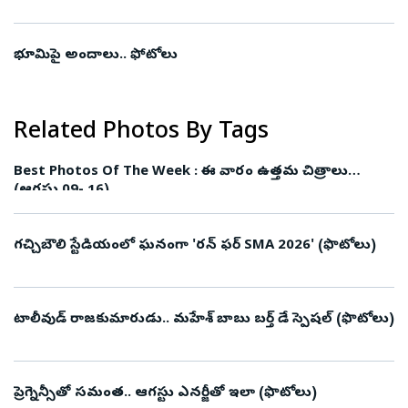
తొలిసారిగా..(ఫొటోలు)
భూమిపై అందాలు.. ఫోటోలు
Related Photos By Tags
Best Photos Of The Week : ఈ వారం ఉత్తమ చిత్రాలు
(ఆగస్టు 09- 16)
గచ్చిబౌలి స్టేడియంలో ఘనంగా 'రన్ ఫర్ SMA 2026' (ఫొటోలు)
టాలీవుడ్ రాజకుమారుడు.. మహేశ్ బాబు బర్త్ డే స్పెషల్ (ఫొటోలు)
ప్రెగ్నెన్సీతో సమంత.. ఆగస్టు ఎనర్జీతో ఇలా (ఫొటోలు)