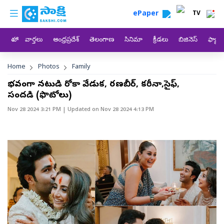
custom menu
Skip to main content
ePaper
TV
హోం
వార్తలు
ఆంధ్రప్రదేశ్
తెలంగాణ
సినిమా
క్రీడలు
బిజినెస్
ఫ్యామ
Breadcrumb
Home
Photos
Family
వైభవంగా నటుడి రోకా వేడుక, రణబీర్‌, కరీనా,సైఫ్‌,
సందడి (ఫొటోలు)
Nov 28 2024 3:21 PM
| Updated on
Nov 28 2024 4:13 PM