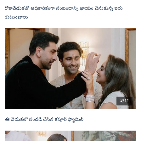
రోకావేడుకతో అధికారికంగా సంబంధాన్ని ఖాయం చేసుకున్న ఇరు
కుటుంబాలు
3/11
ఈ వేడుకలో సందడి చేసిన కపూర్‌ ఫ్యామిలీ