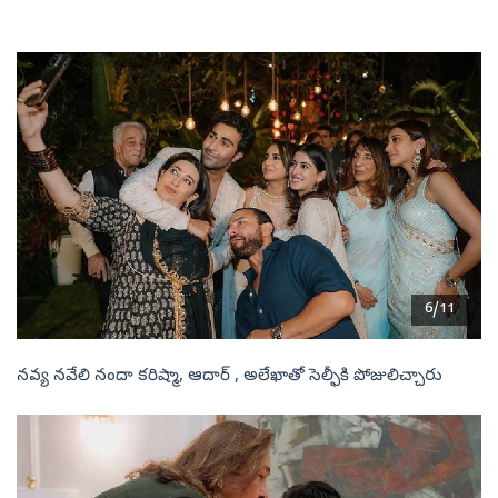
6/11
నవ్య నవేలి నందా కరిష్మా, ఆదార్ , అలేఖాతో సెల్ఫీకి పోజులిచ్చారు