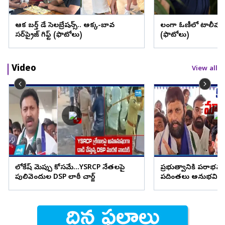
ఆషిక బర్త్ డే సెలబ్రేషన్స్.. అక్క-బావ
లంగా ఓణీలో టాలీవుడ్
సర్‌ప్రైజ్ గిఫ్ట్ (ఫొటోలు)
(ఫొటోలు)
Video
View all
లోకేష్ మెప్పు కోసమే...YSRCP నేతలపై
ప్రభుత్వానికి పరాభవం
పులివెందుల DSP లాఠీ చార్జ్
పదింతలు అనుభవిస్త