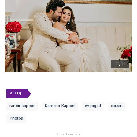
11/11
# Tag
ranbir kapoor
Kareena Kapoor
engaged
cousin
Photos
Advertisement