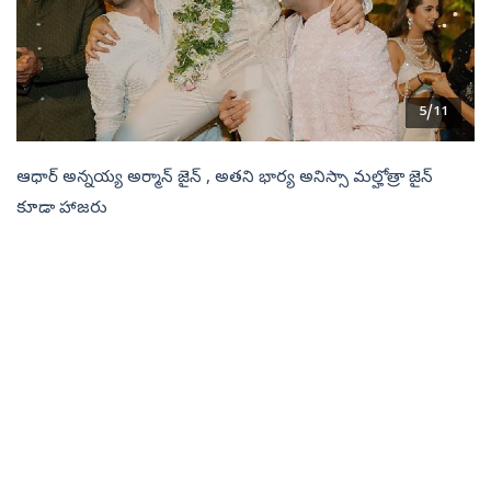
5/11
ఆధార్ అన్నయ్య అర్మాన్ జైన్ , అతని భార్య అనిస్సా మల్హోత్రా జైన్‌
కూడా హాజరు