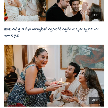
1/11
పారిశ్రామికవేత్త అలేఖా అద్వానీతో త్వరలోనే పెళ్లిపీటలెక్కనున్న నటుడు
ఆధార్ జైన్‌
2/11