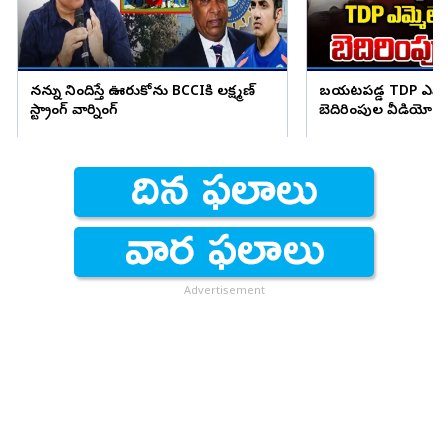
నన్ను నిందిస్తే ఊరుకోను BCCIకి లక్ష్మణ్
బయటపడ్డ TDP ఎమ్మెల
స్ట్రాంగ్ వార్నింగ్
బెదిరింపుల వీడియో
Advertisement