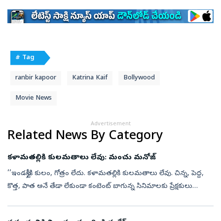
# Tag
ranbir kapoor
Katrina Kaif
Bollywood
Movie News
Advertisement
Related News By Category
కళామతల్లికి కులమతాలు లేవు: మంచు మనోజ్‌
‘‘ఇండస్ట్రీకి కులం, గోత్రం లేదు. కళామతల్లికి కులమతాలు లేవు. చిన్న, పెద్ద,
కొత్త, పాత అనే తేడా లేకుండా కంటెంట్‌ బాగున్న సినిమాలకు ప్రేక్షకులు
బ్రహ్మరథం పడతారు. ‘గజ’ టీజర్‌ బాగుంది. మణిశర్మగారు అద్భుతమై...