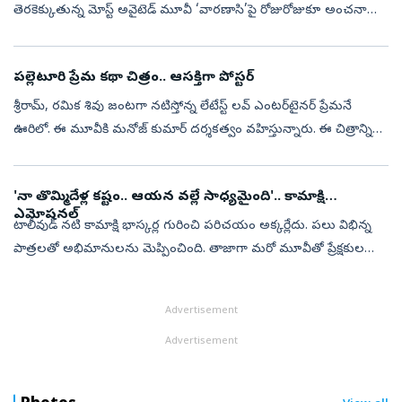
తెరకెక్కుతున్న మోస్ట్ అవైటెడ్ మూవీ ‘వారణాసి’పై రోజురోజుకూ అంచనాలు
పెరుగుతున్నాయి. అంతర్జాతీయ స్థాయిలో రూపొందుతున్న ఈ చిత్రంలో
ప్రియాంక చోప్రా...
పల్లెటూరి ప్రేమ కథా చిత్రం.. ఆసక్తిగా పోస్టర్
శ్రీరామ్, రమిక శివు జంటగా నటిస్తోన్న లేటేస్ట్ లవ్ ఎంటర్‌టైనర్ ప్రేమనే
ఊరిలో. ఈ మూవీకి మనోజ్ కుమార్ దర్శకత్వం వహిస్తున్నారు. ఈ చిత్రాన్ని
గ్రామీణ ప్రేమకథా చిత్రంగా ప్రేక్షకుల ముందుకు తీసుకొస్తున్నారు. ...
'నా తొమ్మిదేళ్ల కష్టం.. ఆయన వల్లే సాధ్యమైంది'.. కామాక్షి
ఎమోషనల్
టాలీవుడ్ నటి కామాక్షి భాస్కర్ల గురించి పరిచయం అక్కర్లేదు. పలు విభిన్న
పాత్రలతో అభిమానులను మెప్పించింది. తాజాగా మరో మూవీతో ప్రేక్షకుల
ముందుకొస్తోంది. ఎంఎస్‌ రాజు డైరెక్షన్‌లో వస్తోన్న అగధ మూవీలో నటించి...
Advertisement
Advertisement