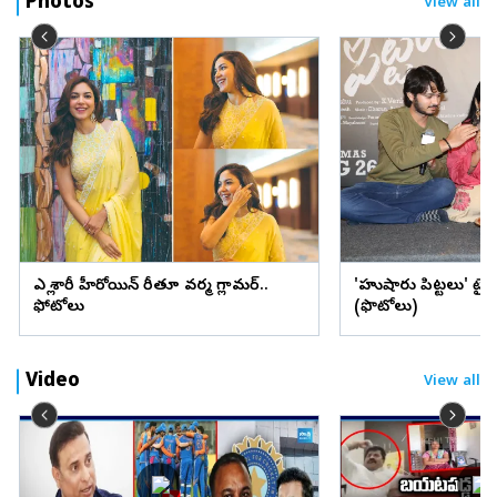
Photos
View all
ఎల్లో శారీలో హీరోయిన్ రీతూ వర్మ గ్లామర్..
'హుషారు పిట్టలు' ట్ర
ఫోటోలు
(ఫొటోలు)
Video
View all