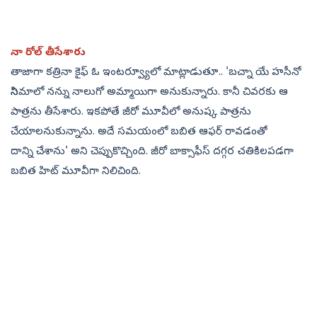
నా రోల్‌ తీసేశారు
తాజాగా కత్రినా కైఫ్‌ ఓ ఇంటర్వ్యూలో మాట్లాడుతూ.. 'బచ్నా యే హసీనో
సినిమాలో నన్ను నాలుగో అమ్మాయిగా అనుకున్నారు. కానీ చివరకు ఆ
పాత్రను తీసేశారు. ఇకపోతే జీరో మూవీలో అనుష్క పాత్రను
చేయాలనుకున్నాను. అదే సమయంలో బబిత ఆఫర్‌ రావడంతో
దాన్ని చేశాను' అని చెప్పుకొచ్చింది. జీరో బాక్సాఫీస్‌ దగ్గర చతికిలపడగా
బబిత హిట్‌ మూవీగా నిలిచింది.