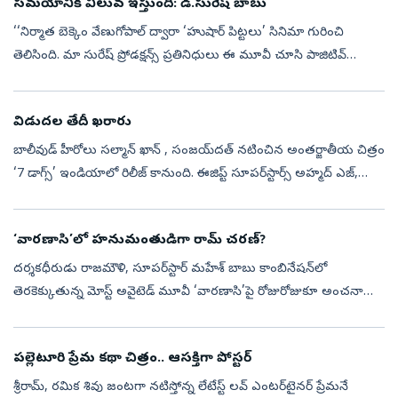
సమయానికి విలువ ఇస్తుంది: డి.సురేష్‌ బాబు
‘‘నిర్మాత బెక్కెం వేణుగోపాల్‌ ద్వారా ‘హుషార్‌ పిట్టలు’ సినిమా గురించి
తెలిసింది. మా సురేష్‌ ప్రోడక్షన్స్ ప్రతినిధులు ఈ మూవీ చూసి పాజిటివ్‌
ఫీడ్‌బ్యాక్‌ ఇవ్వడంతో సురేష్‌ ఏషియన్ ఫిలింస్‌ ద్వారా విడుదల ...
విడుదల తేదీ ఖరారు
బాలీవుడ్‌ హీరోలు సల్మాన్ ఖాన్ , సంజయ్‌దత్‌ నటించిన అంతర్జాతీయ చిత్రం
‘7 డాగ్స్‌’ ఇండియాలో రిలీజ్‌ కానుంది. ఈజిప్ట్‌ సూపర్‌స్టార్స్‌ అహ్మద్‌ ఎజ్,
కరీమ్‌ అబ్దెల్‌ అజీజ్‌ ప్రధాన పాత్రల్లో నటించిన ఇంటర్‌న...
‘వారణాసి’లో హనుమంతుడిగా రామ్ చరణ్?
దర్శకధీరుడు రాజమౌళి, సూపర్‌స్టార్ మహేశ్ బాబు కాంబినేషన్‌లో
తెరకెక్కుతున్న మోస్ట్ అవైటెడ్ మూవీ ‘వారణాసి’పై రోజురోజుకూ అంచనాలు
పెరుగుతున్నాయి. అంతర్జాతీయ స్థాయిలో రూపొందుతున్న ఈ చిత్రంలో
ప్రియాంక చోప్రా...
పల్లెటూరి ప్రేమ కథా చిత్రం.. ఆసక్తిగా పోస్టర్
శ్రీరామ్, రమిక శివు జంటగా నటిస్తోన్న లేటేస్ట్ లవ్ ఎంటర్‌టైనర్ ప్రేమనే