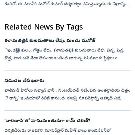
ఊరిలో. ఈ మూవీకి మనోజ్ కుమార్ దర్శకత్వం వహిస్తున్నారు. ఈ చిత్రాన్ని
గ్రామీణ ప్రేమకథా చిత్రంగా ప్రేక్షకుల ముందుకు తీసుకొస్తున్నారు. ...
Related News By Tags
కళామతల్లికి కులమతాలు లేవు: మంచు మనోజ్‌
‘‘ఇండస్ట్రీకి కులం, గోత్రం లేదు. కళామతల్లికి కులమతాలు లేవు. చిన్న, పెద్ద,
కొత్త, పాత అనే తేడా లేకుండా కంటెంట్‌ బాగున్న సినిమాలకు ప్రేక్షకులు
బ్రహ్మరథం పడతారు. ‘గజ’ టీజర్‌ బాగుంది. మణిశర్మగారు అద్భుతమై...
విడుదల తేదీ ఖరారు
బాలీవుడ్‌ హీరోలు సల్మాన్ ఖాన్ , సంజయ్‌దత్‌ నటించిన అంతర్జాతీయ చిత్రం
‘7 డాగ్స్‌’ ఇండియాలో రిలీజ్‌ కానుంది. ఈజిప్ట్‌ సూపర్‌స్టార్స్‌ అహ్మద్‌ ఎజ్,
కరీమ్‌ అబ్దెల్‌ అజీజ్‌ ప్రధాన పాత్రల్లో నటించిన ఇంటర్‌న...
‘వారణాసి’లో హనుమంతుడిగా రామ్ చరణ్?
దర్శకధీరుడు రాజమౌళి, సూపర్‌స్టార్ మహేశ్ బాబు కాంబినేషన్‌లో