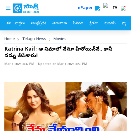
custom menu
Skip to main content
ePaper
TV
హోం
వార్తలు
ఆంధ్రప్రదేశ్
తెలంగాణ
సినిమా
క్రీడలు
బిజినెస్
ఫ్యామ
Breadcrumb
Home
Telugu-News
Movies
Katrina Kaif: ఆ సినిమాలో నేనూ హీరోయిన్‌నే.. కానీ
నన్ను తీసేశారు!
Mar 1 2024 3:32 PM
| Updated on
Mar 1 2024 3:53 PM