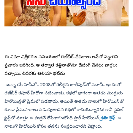
ఈ సినిమా చిత్రీకరణ సమయంలో రణ్‌బీర్‌-దీపికాలు లవ్‌లో పడ్డారని
ప్రచారం జరిగింది. ఆ తర్వాత కత్రినాతోనూ డేటింగ్‌ చేసినట్లు వార్తలు
వచ్చాయి. చివరకు ఆలియా భట్‌ను
'బచ్నా యే హసీనో'.. 2008లో రిలీజైన బాలీవుడ్‌లో మూవీ.. ఇందులో
రణ్‌బీర్‌ కపూర్‌ హీరోగా నటించాడు. కథలో భాగంగా అతడు ముగ్గురు
హీరోయిన్లతో ప్రేమలో పడతాడు. అయితే అతడు నాలుగో హీరోయిన్‌తో
కూడా ‍ప్రేమపాఠాలు నడుపుతాడని కథలో రాసుకున్నారట! కానీ ఫైనల్‌
స్క్రిప్ట్‌లో మాత్రం ఆ పాత్రనే లేపేశారంటోంది స్టార్‌ హీరోయిన్‌
కత్రినా కైఫ్‌
. ఆ
నాలుగో హీరోయిన్‌ కోసం తనను సంప్రదించారని చెప్తోంది.