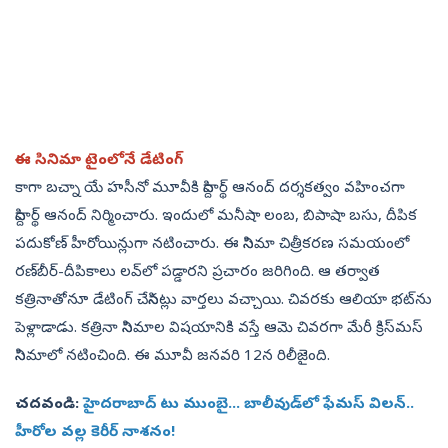
ఈ సినిమా టైంలోనే డేటింగ్‌
కాగా బచ్నా యే హసీనో మూవీకి సిద్దార్థ్‌ ఆనంద్‌ దర్శకత్వం వహించగా
సిద్దార్థ్‌ ఆనంద్‌ నిర్మించారు. ఇందులో మనీషా లంబ, బిపాషా బసు, దీపిక
పదుకోణ్‌ హీరోయిన్లుగా నటించారు. ఈ సినిమా చిత్రీకరణ సమయంలో
రణ్‌బీర్‌-దీపికాలు లవ్‌లో పడ్డారని ప్రచారం జరిగింది. ఆ తర్వాత
కత్రినాతోనూ డేటింగ్‌ చేసినట్లు వార్తలు వచ్చాయి. చివరకు ఆలియా భట్‌ను
పెళ్లాడాడు. కత్రినా సినిమాల విషయానికి వస్తే ఆమె చివరగా మేరీ క్రిస్‌మస్‌
సినిమాలో నటించింది. ఈ మూవీ జనవరి 12న రిలీజైంది.
చదవండి:
హైదరాబాద్‌ టు ముంబై... బాలీవుడ్‌లో ఫేమస్‌ విలన్‌..
హీరోల వల్ల కెరీర్‌ నాశనం!